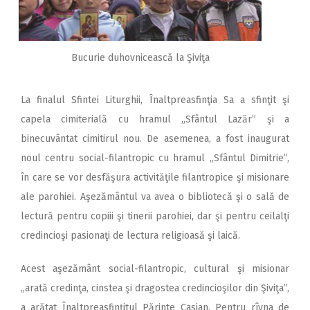
Bucurie duhovnicească la Şiviţa
La finalul Sfintei Liturghii, Înaltpreasfinţia Sa a sfinţit şi
capela cimiterială cu hramul „Sfântul Lazăr” şi a
binecuvântat cimitirul nou. De asemenea, a fost inaugurat
noul centru social-filantropic cu hramul „Sfântul Dimitrie”,
în care se vor desfăşura activităţile filantropice şi misionare
ale parohiei. Aşezământul va avea o bibliotecă şi o sală de
lectură pentru copiii şi tinerii parohiei, dar şi pentru ceilalţi
credincioşi pasionaţi de lectura religioasă şi laică.
Acest aşezământ social-filantropic, cultural şi misionar
„arată credinţa, cinstea şi dragostea credincioşilor din Şiviţa”,
a arătat Înaltpreasfinţitul Părinte Casian. Pentru rîvna de