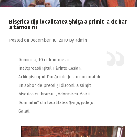
2018
2017
Biserica din localitatea Şiviţa a primit ia de har
2016
a târnosirii
2015
Posted on
December 18, 2010
By
admin
2014
2013
Duminică, 10 octombrie a.c.,
Înaltpreasfinţitul Părinte Casian,
2012
Arhiepiscopul Dunării de Jos, înconjurat de
2011
un sobor de preoţi şi diaconi, a sfinţit
2010
biserica cu hramul „Adormirea Maicii
Domnului” din localitatea Şiviţa, judeţul
2009
Galaţi.