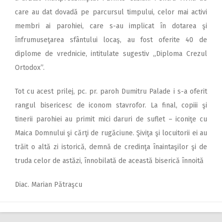
care au dat dovadă pe parcursul timpului, celor mai activi
membri ai parohiei, care s-au implicat în dotarea şi
înfrumuseţarea sfântului locaş, au fost oferite 40 de
diplome de vrednicie, intitulate sugestiv „Diploma Crezul
Ortodox”.
Tot cu acest prilej, pc. pr. paroh Dumitru Palade i s-a oferit
rangul bisericesc de iconom stavrofor. La final, copiii şi
tinerii parohiei au primit mici daruri de suflet – iconiţe cu
Maica Domnului şi cărţi de rugăciune. Şiviţa şi locuitorii ei au
trăit o altă zi istorică, demnă de credinţa înaintaşilor şi de
truda celor de astăzi, înnobilată de această biserică înnoită
Diac. Marian Pătraşcu