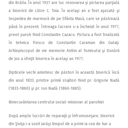
din Brăila. În anul 1927 are loc renovarea şi pictarea parţială
a bisericii de către C. Toia. În acelaşi an a fost aşezată şi
lespedea de marmură de pe Sfânta Masă, care se păstrează
până în prezent. Întreaga lucrare s-a încheiat în anul 1977,
preot paroh fiind Constantin Cazacu. Pictura a fost finalizată
în tehnica fresco de Constantin Caraman din Galaţi.
Arhiepiscopul de vie memorie Antim al Tomisului şi Dunării
de Jos a sfinţit biserica în acelaşi an 1977.
Dipticele vechi amintesc de păstori în această biserică încă
din anul 1833, printre primii slujitori fiind pr. Grigorie Nadă
(1833-1860) şi pr. Ion Nadă (1860-1865).
Binecuvântarea centrului social-misionar al parohiei
După ample lucrări de reparaţii şi înfrumuseţare, bisericii
din Şiviţa i-a sosit iarăşi timpul de a primi ia cea de har a