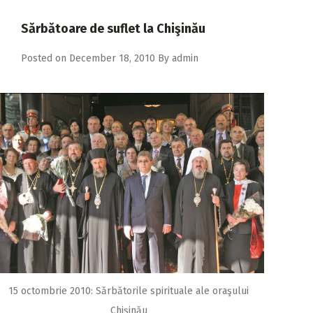
2018
Sărbătoare de suflet la Chişinău
2017
Posted on
December 18, 2010
By
admin
2016
2015
2014
2013
2012
2011
2010
2009
15 octombrie 2010: Sărbătorile spirituale ale oraşului
Chişinău