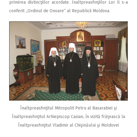
primirea distincţiilor acordate. Înaltpreasfinţiilor Lor li s-a
conferit „Ordinul de Onoare” al Republicii Moldova.
Înaltpreasfinţitul Mitropolit Petru al Basarabiei şi
Înaltpreasfinţitul Arhiepiscop Casian, în vizită frăţească la
Înaltpreasfinţitul Vladimir al Chişinăului şi Moldovei