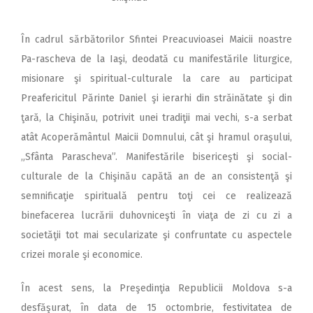
În cadrul sărbătorilor Sfintei Preacuvioasei Maicii noastre
Pa-rascheva de la Iaşi, deodată cu manifestările liturgice,
misionare şi spiritual-culturale la care au participat
Preafericitul Părinte Daniel şi ierarhi din străinătate şi din
ţară, la Chişinău, potrivit unei tradiţii mai vechi, s-a serbat
atât Acoperământul Maicii Domnului, cât şi hramul oraşului,
„Sfânta Parascheva”. Manifestările bisericeşti şi social-
culturale de la Chişinău capătă an de an consistenţă şi
semnificaţie spirituală pentru toţi cei ce realizează
binefacerea lucrării duhovniceşti în viaţa de zi cu zi a
societăţii tot mai secularizate şi confruntate cu aspectele
crizei morale şi economice.
În acest sens, la Preşedinţia Republicii Moldova s-a
desfăşurat, în data de 15 octombrie, festivitatea de