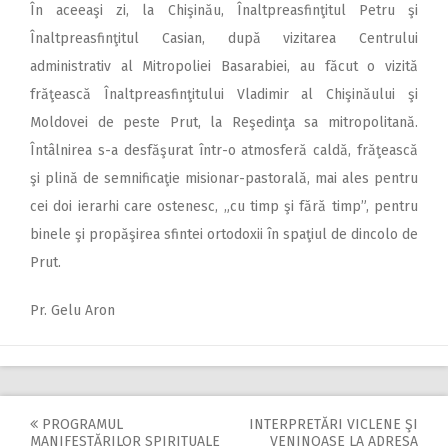
În aceeaşi zi, la Chişinău, Înaltpreasfinţitul Petru şi
Înaltpreasfinţitul Casian, după vizitarea Centrului
administrativ al Mitropoliei Basarabiei, au făcut o vizită
frăţească Înaltpreasfinţitului Vladimir al Chişinăului şi
Moldovei de peste Prut, la Reşedinţa sa mitropolitană.
Întâlnirea s-a desfăşurat într-o atmosferă caldă, frăţească
şi plină de semnificaţie misionar-pastorală, mai ales pentru
cei doi ierarhi care ostenesc, „cu timp şi fără timp”, pentru
binele şi propăşirea sfintei ortodoxii în spaţiul de dincolo de
Prut.
Pr. Gelu Aron
PROGRAMUL
INTERPRETĂRI VICLENE ŞI
MANIFESTĂRILOR SPIRITUALE
VENINOASE LA ADRESA