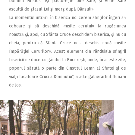
Domnul Hristos, Îşi păstoreşte oile Sale, şi «oile Sale
ascultă de glasul Lui şi merg după Dânsul!».
La momentul intrării în biserică noi cerem sfinţilor îngeri să
coboare şi să deschidă «uşile cerului» la rugăciunea
noastră şi, apoi, cu Sfânta Cruce deschidem biserica, şi nu cu
cheia, pentru că Sfânta Cruce ne-a deschis nouă «uşile
Împărăţiei Cerurilor». Acest element din rânduiala sfinţirii
bisericii ne duce cu gândul la Bucureşti, unde, în aceste zile,
poporul sărută o parte din Cinstitul Lemn al Sfintei şi de
viaţă făcătoare Cruci a Domnului”, a adăugat ierarhul Dunării
de Jos.