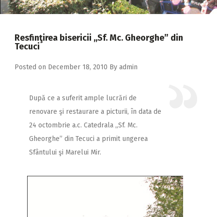
2018
2017
Resfinţirea bisericii ,,Sf. Mc. Gheorghe” din
2016
Tecuci
2015
Posted on
December 18, 2010
By
admin
2014
2013
După ce a suferit ample lucrări de
renovare şi restaurare a picturii, în data de
2012
24 octombrie a.c. Catedrala „Sf. Mc.
2011
Gheorghe” din Tecuci a primit ungerea
2010
Sfântului şi Marelui Mir.
2009