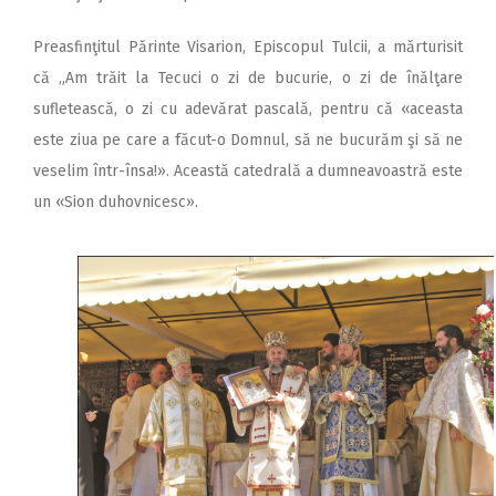
Preasfinţitul Părinte Visarion, Episcopul Tulcii, a mărturisit
că „Am trăit la Tecuci o zi de bucurie, o zi de înălţare
sufletească, o zi cu adevărat pascală, pentru că «aceasta
este ziua pe care a făcut-o Domnul, să ne bucurăm şi să ne
veselim într-însa!». Această catedrală a dumneavoastră este
un «Sion duhovnicesc».