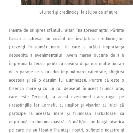
Slujitori şi credincioşi la slujba de sfinţire
Înainte de sfinţirea sfântului altar, Înaltpreasfinţitul Părinte
Casian a adresat un cuvânt de învăţătură credincioşilor
prezenţi în număr mare, în care a arătat importanţa
deosebită a evenimentului: „Avem marea bucurie de a fi
împreună la Tecuci pentru a săvârşi, după mai multe lucrări
de reparaţie ce s-au adus impunătoarei catedrale, sfinţirea
acesteia şi să o dăruim lui Dumnezeu. Pentru că este o
biserică mare şi cu un rol deosebit în acest frumos oraş
care este Tecuciul, la acest eveniment i-am rugat pe
Preasfinţiile lor Corneliu al Huşilor şi Visarion al Tulcii să
participe la această mare şi frumoasă sărbătoare, ca
împreună cu dumneavoastră să înălţăm, pe lângă biserica
pe care ne-au lăsat-o înaintaşii noştri, sufletele noastre şi