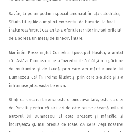
Săvârşită pe un podium special amenajat în faţa catedralei,
Sfânta Liturghie a împlinit momentul de bucurie. La final,
Înaltpreasfinţitul Casian le-a oferit ierarhilor invitaţi prilejul
de a adresa un mesaj de binecuvântare.
Mai întâi, Preasfinţitul Corneliu, Episcopul Huşilor, a arătat
că „Astăzi, Dumnezeu ne-a învrednicit să înălţăm rugăciune
de mulţumire şi de laudă prin care am mărit numele lui
Dumnezeu, Cel în Treime lăudat şi prin care s-a zidit şi s-a
înfrumuseţat această biserică.
Sfinţirea oricărei biserici este o binecuvântare, este ca o zi
de Rusalii, pentru că aici, ori de câte ori se cheamă mila şi
ajutorul lui Dumnezeu, El este prezent şi mângâie, şi
încurajează şi, mai presus de toate, dă sens vieţii noastre!