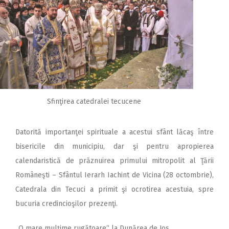
Sfinţirea catedralei tecucene
Datorită importanţei spirituale a acestui sfânt lăcaş între
bisericile din municipiu, dar şi pentru apropierea
calendaristică de prăznuirea primului mitropolit al Ţării
Româneşti – Sfântul Ierarh Iachint de Vicina (28 octombrie),
Catedrala din Tecuci a primit şi ocrotirea acestuia, spre
bucuria credincioşilor prezenţi.
„O mare mulţime rugătoare“ la Dunărea de Jos