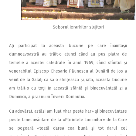
Soborul ierarhilor slujitori
Aţi participat la această bucurie pe care înaintaşii
dumneavoastră au trăit-o atunci când au pus piatra de
temelie a acestei catedrale în anul 1969, când sfântul şi
venerabilul Episcop Chesarie Păunescu al Dunării de Jos a
venit de la Galaţi ca să o sfinţească şi, iată, această bucurie
am trăit-o cu toţii în această sfântă şi binecuvântată zi a
Duminicii, a prăznuirii Învierii Domnului.
Cu adevărat, astăzi am luat «har peste har» şi binecuvântare
peste binecuvântare de la «Părintele Luminilor» de la Care
se pogoară «toată darea cea bună şi tot darul cel