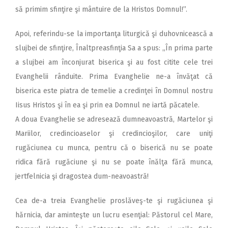
să primim sfinţire şi mântuire de la Hristos Domnul!”.
Apoi, referindu-se la importanţa liturgică şi duhovnicească a
slujbei de sfinţire, Înaltpreasfinţia Sa a spus: „În prima parte
a slujbei am înconjurat biserica şi au fost citite cele trei
Evanghelii rânduite. Prima Evanghelie ne-a învăţat că
biserica este piatra de temelie a credinţei în Domnul nostru
Iisus Hristos şi în ea şi prin ea Domnul ne iartă păcatele.
A doua Evanghelie se adresează dumneavoastră, Martelor şi
Mariilor, credincioaselor şi credincioşilor, care uniţi
rugăciunea cu munca, pentru că o biserică nu se poate
ridica fără rugăciune şi nu se poate înălţa fără munca,
jertfelnicia şi dragostea dum-neavoastră!
Cea de-a treia Evanghelie proslăveş-te şi rugăciunea şi
hărnicia, dar aminteşte un lucru esenţial: Păstorul cel Mare,