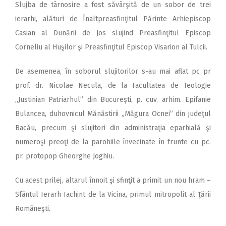
Slujba de târnosire a fost săvârşită de un sobor de trei
ierarhi, alături de Înaltpreasfinţitul Părinte Arhiepiscop
Casian al Dunării de Jos slujind Preasfinţitul Episcop
Corneliu al Huşilor şi Preasfinţitul Episcop Visarion al Tulcii.
De asemenea, în soborul slujitorilor s-au mai aflat pc pr
prof. dr. Nicolae Necula, de la Facultatea de Teologie
„Justinian Patriarhul” din Bucureşti, p. cuv. arhim. Epifanie
Bulancea, duhovnicul Mănăstirii „Măgura Ocnei” din judeţul
Bacău, precum şi slujitori din administraţia eparhială şi
numeroşi preoţi de la parohiile învecinate în frunte cu pc.
pr. protopop Gheorghe Joghiu.
Cu acest prilej, altarul înnoit şi sfinţit a primit un nou hram –
Sfântul Ierarh Iachint de la Vicina, primul mitropolit al Ţării
Româneşti.