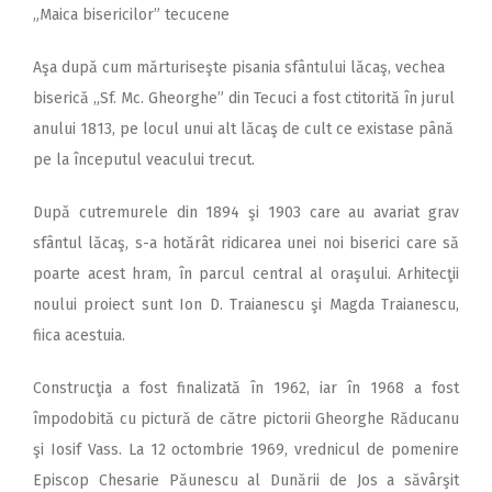
„Maica bisericilor” tecucene
Aşa după cum mărturiseşte pisania sfântului lăcaş, vechea
biserică „Sf. Mc. Gheorghe” din Tecuci a fost ctitorită în jurul
anului 1813, pe locul unui alt lăcaş de cult ce existase până
pe la începutul veacului trecut.
După cutremurele din 1894 şi 1903 care au avariat grav
sfântul lăcaş, s-a hotărât ridicarea unei noi biserici care să
poarte acest hram, în parcul central al oraşului. Arhitecţii
noului proiect sunt Ion D. Traianescu şi Magda Traianescu,
fiica acestuia.
Construcţia a fost finalizată în 1962, iar în 1968 a fost
împodobită cu pictură de către pictorii Gheorghe Răducanu
şi Iosif Vass. La 12 octombrie 1969, vrednicul de pomenire
Episcop Chesarie Păunescu al Dunării de Jos a săvârşit