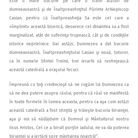
Este o mare bucurie pe care o trăim alături de
dumneavoastră şi de Înaltpreasfinţitul Părinte Arhiepiscop
Casian, pentru că Înaltpreasfinţia Sa este cel care a
«împlinit» această biserică, deoarece cel dinaintea sa a fost
marginalizat, atât de suferinţa trupească, cât şi de condiţiile
istorice neprielnice. Dar astăzi, Dumnezeu a dat bucurie
dumneavoastră, Înaltpreasfinţitului Casian şi nouă, tuturor,
ca în numele Sfintei Treimi, trei ierarhi să resfinţească
această catedrală a oraşului Tecuci.
Împreună cu toţi credincioşii să ne rugăm lui Dumnezeu ca
să ne dea putere asupra răului, pentru că răul se manifestă
în toate formele în lumea aceasta, pentru ca aşa cum astăzi
această catedrală a fost sfinţită şi trăieşte bucuria biruinţei,
aşa şi noi să nădăjduim că Domnul şi Mântuitorul nostru
Iisus Hristos, Cel ce a biruit porţile iadului, ne va da puterea
biruinţei şi a iertării spre mântuirea noastră!”.