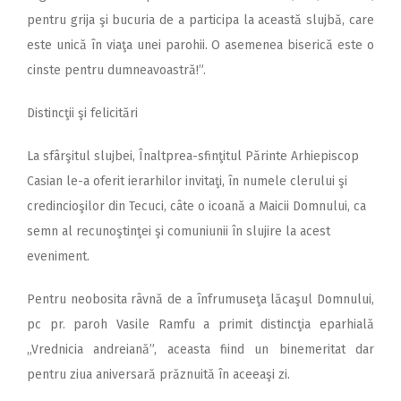
pentru grija şi bucuria de a participa la această slujbă, care
este unică în viaţa unei parohii. O asemenea biserică este o
cinste pentru dumneavoastră!”.
Distincţii şi felicitări
La sfârşitul slujbei, Înaltprea-sfinţitul Părinte Arhiepiscop
Casian le-a oferit ierarhilor invitaţi, în numele clerului şi
credincioşilor din Tecuci, câte o icoană a Maicii Domnului, ca
semn al recunoştinţei şi comuniunii în slujire la acest
eveniment.
Pentru neobosita râvnă de a înfrumuseţa lăcaşul Domnului,
pc pr. paroh Vasile Ramfu a primit distincţia eparhială
„Vrednicia andreiană”, aceasta fiind un binemeritat dar
pentru ziua aniversară prăznuită în aceeaşi zi.