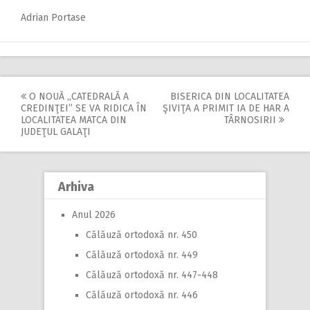
Adrian Portase
O NOUĂ ,,CATEDRALĂ A
BISERICA DIN LOCALITATEA
Post
CREDINŢEI” SE VA RIDICA ÎN
ŞIVIŢA A PRIMIT IA DE HAR A
LOCALITATEA MATCA DIN
TÂRNOSIRII
navigation
JUDEŢUL GALAŢI
Arhiva
Anul 2026
Călăuză ortodoxă nr. 450
Călăuză ortodoxă nr. 449
Călăuză ortodoxă nr. 447-448
Călăuză ortodoxă nr. 446