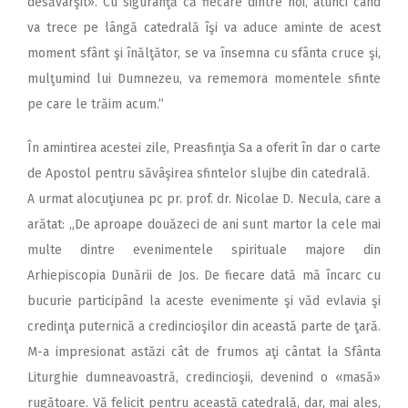
desăvârşit». Cu siguranţă că fiecare dintre noi, atunci când
va trece pe lângă catedrală îşi va aduce aminte de acest
moment sfânt şi înălţător, se va însemna cu sfânta cruce şi,
mulţumind lui Dumnezeu, va rememora momentele sfinte
pe care le trăim acum.”
În amintirea acestei zile, Preasfinţia Sa a oferit în dar o carte
de Apostol pentru săvâşirea sfintelor slujbe din catedrală.
A urmat alocuţiunea pc pr. prof. dr. Nicolae D. Necula, care a
arătat: „De aproape douăzeci de ani sunt martor la cele mai
multe dintre evenimentele spirituale majore din
Arhiepiscopia Dunării de Jos. De fiecare dată mă încarc cu
bucurie participând la aceste evenimente şi văd evlavia şi
credinţa puternică a credincioşilor din această parte de ţară.
M-a impresionat astăzi cât de frumos aţi cântat la Sfânta
Liturghie dumneavoastră, credincioşii, devenind o «masă»
rugătoare. Vă felicit pentru această catedrală, dar, mai ales,