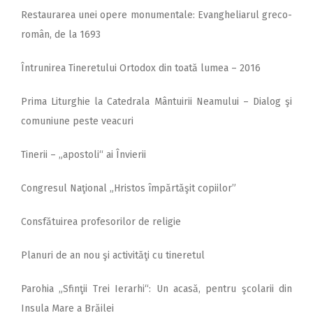
Restaurarea unei opere monumentale: Evangheliarul greco-
român, de la 1693
Întrunirea Tineretului Ortodox din toată lumea – 2016
Prima Liturghie la Catedrala Mântuirii Neamului – Dialog şi
comuniune peste veacuri
Tinerii – „apostoli“ ai Învierii
Congresul Naţional „Hristos împărtăşit copiilor”
Consfătuirea profesorilor de religie
Planuri de an nou şi activităţi cu tineretul
Parohia „Sfinţii Trei Ierarhi“: Un acasă, pentru şcolarii din
Insula Mare a Brăilei