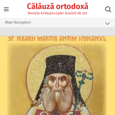
Skip
Călăuză ortodoxă
to
content
Revista Arhiepiscopiei Dunării de Jos
Main Navigation
Prima pagină
2026
2025
2024
2023
2022
2021
2020
2019