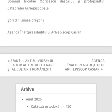
Domnul Nicolae Opricescu dascălul şi protopsaltul
Catedralei Arhiepiscopale
Ştiri din lumea creştină
Agenda Înaltpreasfinţitului Arhiepiscop Casian
SFÂNTUL ANTIM IVIREANUL
AGENDA
Post
– CTITOR AL LIMBII LITERARE
ÎNALTPREASFINŢITULUI
ŞI AL CULTURII ROMÂNEŞTI
ARHIEPISCOP CASIAN
navigation
Arhiva
Anul 2026
Călăuză ortodoxă nr. 450