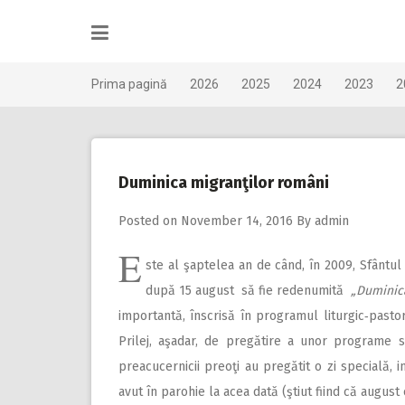
Skip
to
content
Prima pagină
2026
2025
2024
2023
2
Duminica migranţilor români
Posted on
November 14, 2016
By
admin
E
ste al şaptelea an de când, în 2009, Sfântul
după 15 august să fie redenumită
„Duminic
importantă, înscrisă în programul liturgic‑pastor
Prilej, aşadar, de pregătire a unor programe soc
preacucernicii preoţi au pregătit o zi specială, i
avut în parohie la acea dată (ştiut fiind că august