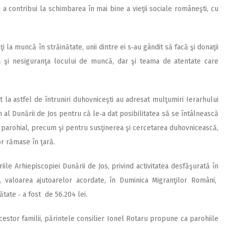
 a contribui la schimbarea în mai bine a vieţii sociale româneşti, cu
i la muncă în străinătate, unii dintre ei s‑au gândit să facă şi donaţii
tă şi nesiguranţa locului de muncă, dar şi teama de atentate care
t la astfel de întruniri duhovniceşti au adresat mulţumiri Ierarhului
n al Dunării de Jos pentru că le‑a dat posibilitatea să se întâlnească
parohial, precum şi pentru susţinerea şi cercetarea duhovnicească,
or rămase în ţară.
riile Arhiepiscopiei Dunării de Jos, privind activitatea desfăşurată în
valoa­rea ajutoarelor acordate, în Duminica Migranţilor Români,
ătate ‑ a fost de 56.204 lei.
acestor familii, părintele consilier Ionel Rotaru propune ca parohiile