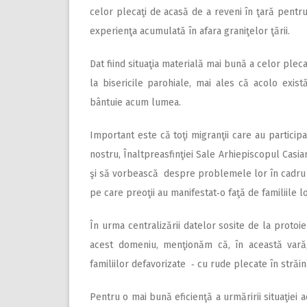
celor plecaţi de acasă de a reveni în ţară pentru
experienţa acumulată în afara graniţelor ţării.
Dat fiind situaţia materială mai bună a celor plecaţ
la bisericile parohiale, mai ales că acolo exis
bântuie acum lumea.
Important este că toţi migranţii care au participa
nostru, Înaltpreasfinţiei Sale Arhiepiscopul Casia
şi să vorbească despre problemele lor în cadru 
pe care preoţii au manifestat‑o faţă de familiile l
În urma centralizării datelor so­site de la protoie
acest domeniu, menţionăm că, în această vară, 
familiilor defavorizate ‑ cu rude plecate în străin
Pentru o mai bună eficienţă a urmăririi situaţiei 