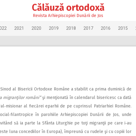
Călăuză ortodoxă
Revista Arhiepiscopiei Dunării de Jos
022
2021
2020
2019
2018
2017
2016
2015
 Sinod al Bisericii Ortodoxe Române a stabilit ca prima duminică de
a migranţilor români”
şi menţionată în calendarul bisericesc ca dată
al‑misionar al fiecărei eparhii de pe cuprinsul Patriarhiei Române.
ial‑filantropice în parohiile Arhi­episcopiei Dunării de Jos, unde
nvitând să ia parte la Sfânta Liturghie pe toţi migranţii pe care i‑au
 este luna concediilor în Europa), împreună cu rudele şi cu copiii lor