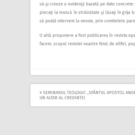
să‑şi creeze o evidenţă bazată pe date concrete s
plecaţi la muncă în străinătate şi lăsaţi în grija bu
să poată interveni la nevoie, prin comitetele paro
O altă propunere a fost publica­rea în revista ep
facem, scopul revistei noas­tre fiind, de altfel, p
SEMINARUL TEOLOGIC „SFÂNTUL APOSTOL ANDR
Post
UN ALTAR AL CREDINTEI
navigation