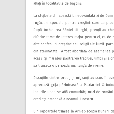
aflaţi în localităţile de baştină.
La slujbele din această bine­cuvântată zi de Dumin
rugăciuni speciale pentru creştinii care au pleca
După încheierea Sfintei Liturghii, preoţii au c
diferite teme de interes major pentru ei, ca de pi
alte confesiuni creştine sau religii ale lumii; par
din străinătate. A fost abordată de asemenea prob
acasă. Şi mai ales păstrarea tradiţiei, limbii şi a
să trăiască o perioadă mai lungă de vreme.
Discuţiile dintre preoţi şi mi­granţi au scos în 
apreciază grija părintească a Patriarhiei Ortodo
locurile unde se află comunităţi mari de români, 
credinţa ortodoxă a neamului nostru.
Din rapoartele trimise la Arhiepiscopia Dunării de