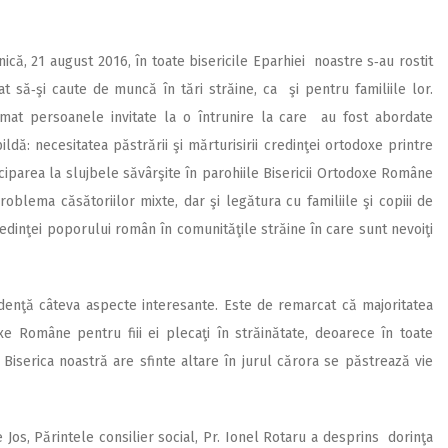
ică, 21 august 2016, în toate bisericile Eparhiei noastre s‑au rostit
t să‑şi caute de muncă în tări străine, ca şi pentru familiile lor.
hemat persoanele invitate la o întrunire la care au fost abordate
ldă: necesitatea păstrării şi mărturisirii credinţei ortodoxe printre
tici­parea la sluj­bele săvârşite în parohiile Bisericii Ortodoxe Române
lema căsătoriilor mix­te, dar şi legătura cu familiile şi copiii de
 credinţei poporului român în comunităţile străine în care sunt nevoiţi
evidenţă câteva aspecte interesante. Este de remarcat că majoritatea
xe Române pentru fiii ei plecaţi în străinătate, deoarece în toate
Biserica noastră are sfinte altare în jurul cărora se păstrează vie
 Jos, Părintele consilier social, Pr. Ionel Rotaru a des­prins dorinţa