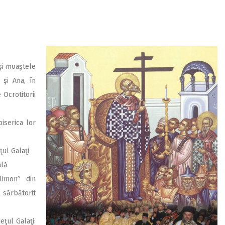
 şi moaştele
 şi Ana, în
 Ocrotitorii
biserica lor
ţul Galaţi
ală
limon” din
 sărbătorit
eţul Galaţi: