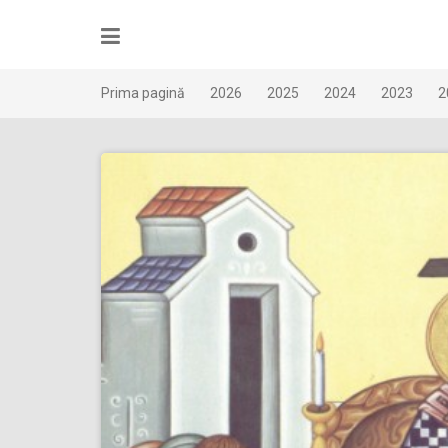
Skip
to
content
Prima pagină
2026
2025
2024
2023
2