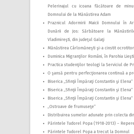
Pelerinajul cu icoana făcătoare de minun
Domnului de la Mănăstirea Adam
Praznicul Adormirii Maicii Domnului în Ar
Dunării de Jos: Sărbătoare la Mănăstiri
Vladimireşti, din judeţul Galaţi
Mănăstirea Cârlomăneşti şi-a cinstit ocrotitorii
Duminica Migranţilor Români, în Parohia Lieşti
Practica studenţilor teologi la Serviciul de 
O şansă pentru perfecţionarea continuă a preo
Biserica ,,Sfinţii Împăraţi Constantin şi Elena”
Biserica ,,Sfinţii Împăraţi Constantin şi Elena
Biserica ,,Sfinţii Împăraţi Constantin şi Elena”
,,Ostroave de frumuseţe”
Distribuirea sumelor adunate prin colecta di
Părintele Tudorel Popa (1918-2013) – Repere
Părintele Tudorel Popa a trecut la Domnul