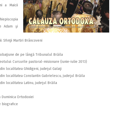
i a Maicii
hiepiscopia
le Adam şi
: Sfinţii Martiri Brâncoveni
Probaţiune de pe lângă Tribunalul Brăila
tului: Cursurile pastoral-misionare (iunie-iulie 2013)
 din localitatea Ghidigeni, judeţul Galaţi
” din localitatea Constantin Gabrielescu, judeţul Brăila
 din localitatea Latinu, judeţul Brăila
n Duminica Ortodoxiei
 biografice