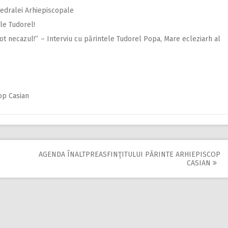
tedralei Arhiepiscopale
le Tudorel!
tot necazul!” – Interviu cu părintele Tudorel Popa, Mare ecleziarh al
op Casian
AGENDA ÎNALTPREASFINŢITULUI PĂRINTE ARHIEPISCOP
CASIAN