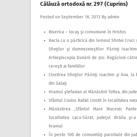
Călăuză ortodoxă nr. 297 (Cuprins)
Posted on
September 16, 2013
By
admin
Biserica – locaş şi comuniune în Hristos
Racla cu o părticică din lemnul Sfintei Cruci
Sfinţilor şi dumnezeieştilor Părinţi Ioachim
Arhiepiscopia Dunării de Jos: Rugăciuni către
cereşti ai familiilor
Cinstirea Sfinţilor Părinţi Ioachim şi Ana, la 
din Galaţi
Hramul ştefanian al Mănăstirii Toflea, din jude
Sfântul Cuvios Rafail cinstit în localitatea nat
Mănăstirea ,,Sfântul Mare Mucenic Pante
localitatea Lacu-Sărat, judeţul Brăila şi-a
hramul
În peste 100 de comunităţi parohiale din jud