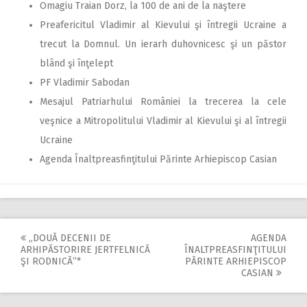
Omagiu Traian Dorz, la 100 de ani de la naştere
Preafericitul Vladimir al Kievului şi întregii Ucraine a
trecut la Domnul. Un ierarh duhovnicesc şi un păstor
blând şi înţelept
PF Vladimir Sabodan
Mesajul Patriarhului României la trecerea la cele
veşnice a Mitropolitului Vladimir al Kievului şi al întregii
Ucraine
Agenda Înaltpreasfinţitului Părinte Arhiepiscop Casian
,,DOUĂ DECENII DE
AGENDA
Post
ARHIPĂSTORIRE JERTFELNICĂ
ÎNALTPREASFINŢITULUI
ŞI RODNICĂ”*
PĂRINTE ARHIEPISCOP
navigation
CASIAN