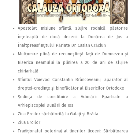
Apostolat, misiune sfântă, slujire rodnică, păstorire
înţeleaptă de două decenii la Dunărea de Jos a
Înaltpreasfinţitului Părinte Dr. Casian Crăciun
Mulţumire plină de recunoştinţă faţă de Dumnezeu şi
Biserica neamului la plinirea a 20 de ani de slujire
chiriarhală
Sfântul Voievod Constantin Brâncoveanu, apărător al
dreptei-credinţe şi binefăcător al Bisericilor Ortodoxe
Şedinţa de constituire a Adunării Eparhiale a
Arhiepiscopiei Dunării de Jos
Ziua Eroilor sărbătorită la Galaţi şi Brăila
Ziua Eroilor
Tradiţionalul pelerinaj al tinerilor liceeni: Sărbătoarea