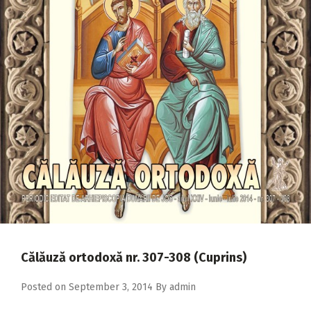
2018
2017
2016
2015
2014
2013
2012
2011
2010
2009
Călăuză ortodoxă nr. 307-308 (Cuprins)
Posted on
September 3, 2014
By
admin