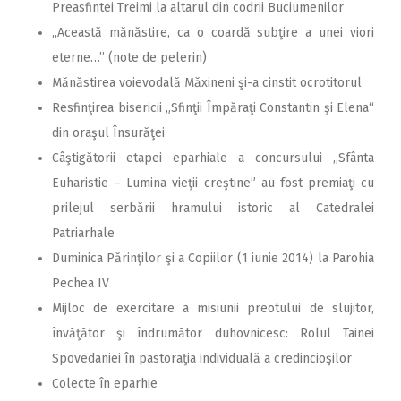
Preasfintei Treimi la altarul din codrii Buciumenilor
,,Această mănăstire, ca o coardă subţire a unei viori
eterne…” (note de pelerin)
Mănăstirea voievodală Măxineni şi-a cinstit ocrotitorul
Resfinţirea bisericii „Sfinţii Împăraţi Constantin şi Elena“
din oraşul Însurăţei
Câştigătorii etapei eparhiale a concursului ,,Sfânta
Euharistie – Lumina vieţii creştine” au fost premiaţi cu
prilejul serbării hramului istoric al Catedralei
Patriarhale
Duminica Părinţilor şi a Copiilor (1 iunie 2014) la Parohia
Pechea IV
Mijloc de exercitare a misiunii preotului de slujitor,
învăţător şi îndrumător duhovnicesc: Rolul Tainei
Spovedaniei în pastoraţia individuală a credincioşilor
Colecte în eparhie