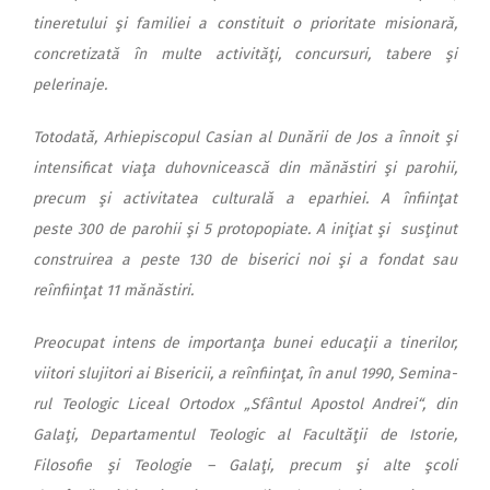
tineretului şi familiei a constituit o prioritate misionară,
concretizată în multe activităţi, concursuri, ta­bere şi
pelerinaje.
Totodată, Arhiepiscopul Ca­sian al Dunării de Jos a înnoit şi
intensificat viaţa duhovnicească din mănăstiri şi parohii,
precum şi activitatea culturală a epar­hiei. A înfiinţat
peste 300 de pa­ro­hii şi 5 protopopiate. A iniţiat şi susţinut
construirea a peste 130 de biserici noi şi a fondat sau
reînfiinţat 11 mănăstiri.
Preocupat intens de importanţa bunei educaţii a tinerilor,
viitori slujitori ai Bisericii, a reînfiinţat, în anul 1990, Se­mi­na­
rul Teologic Liceal Ortodox „Sfân­tul Apostol Andrei“, din
Galaţi, Departamentul Teologic al Facultăţii de Istorie,
Filosofie şi Teologie – Galaţi, precum şi al­te şcoli