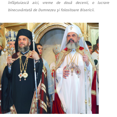
înfăptuiască aici, vreme de două decenii, o lucrare
binecuvântată de Dumnezeu şi folositoare Bisericii.