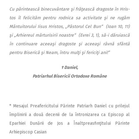
Cu părintească binecuvân­ta­re şi frăţească dragoste în Hris­
tos îl felicităm pentru rodnica sa activitate şi ne rugăm
Mân­tu­i­to­ru­lui Iisus Hristos, „Păstorul Cel Bun“ (Ioan 10, 11)
şi „Arhi­e­reul mărturisirii noastre“ (Evrei 3, 1), să-i dăruiască
în continuare aceeaşi dragoste şi aceeaşi râvnă sfântă
pentru Biserică şi Neam, întru mulţi şi fericiţi ani!”
†
Daniel,
Patriarhul Bisericii Ortodoxe Române
* Mesajul Preafericitului Părinte Patriarh Daniel cu prilejul
împlinirii a două decenii de la întronizarea ca Episcop al
Eparhiei Dunării de Jos a Înaltpreasfinţitului Părinte
Arhiepiscop Casian