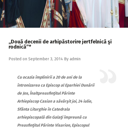
2018
2017
2016
2015
,,Două decenii de arhipăstorire jertfelnică şi
2014
rodnică”*
2013
Posted on
September 3, 2014
By
admin
2012
2011
Cu ocazia împlinirii a 20 de ani de la
întronizarea ca Episcop al Eparhiei Dunării
2010
de Jos, Înaltpreasfinţitul Părinte
2009
Arhiepiscop Casian a săvârşit joi, 24 iulie,
Sfânta Liturghie în Catedrala
arhiepiscopală din Galaţi împreună cu
Preasfinţitul Părinte Visarion, Episcopul