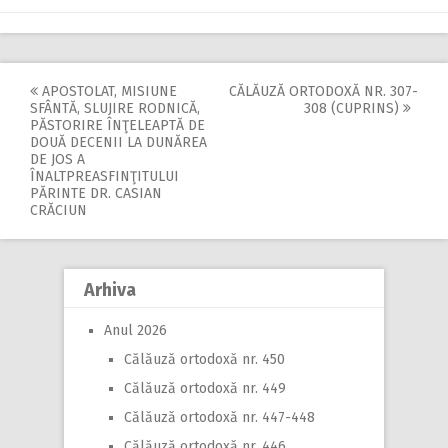
APOSTOLAT, MISIUNE
CĂLĂUZĂ ORTODOXĂ NR. 307-
Post
SFÂNTĂ, SLUJIRE RODNICĂ,
308 (CUPRINS)
PĂSTORIRE ÎNŢELEAPTĂ DE
navigation
DOUĂ DECENII LA DUNĂREA
DE JOS A
ÎNALTPREASFINŢITULUI
PĂRINTE DR. CASIAN
CRĂCIUN
Arhiva
Anul 2026
Călăuză ortodoxă nr. 450
Călăuză ortodoxă nr. 449
Călăuză ortodoxă nr. 447-448
Călăuză ortodoxă nr. 446