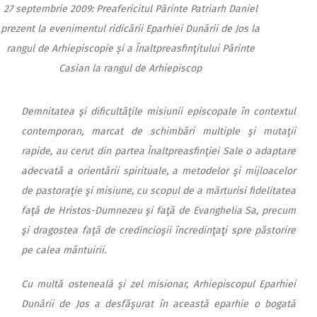
27 septembrie 2009: Preafericitul Părinte Patriarh Daniel
prezent la evenimentul ridicării Eparhiei Dunării de Jos la
rangul de Arhiepiscopie şi a Înaltpreasfinţitului Părinte
Casian la rangul de Arhiepiscop
Demnitatea şi dificultăţile misiunii episcopale în contextul
contemporan, marcat de schim­bări multiple şi mutaţii
rapide, au cerut din partea Înaltpreasfinţiei Sale o adap­tare
adecvată a orientării spirituale, a metodelor şi mijloacelor
de pastoraţie şi misiune, cu scopul de a mărtu­risi fidelitatea
faţă de Hristos-Dumnezeu şi faţă de Evan­ghe­lia Sa, precum
şi dragostea faţă de credincioşii în­cre­din­ţaţi spre păstorire
pe calea mântuirii.
Cu multă osteneală şi zel misionar, Arhiepiscopul Eparhiei
Dunării de Jos a desfăşurat în această eparhie o bogată