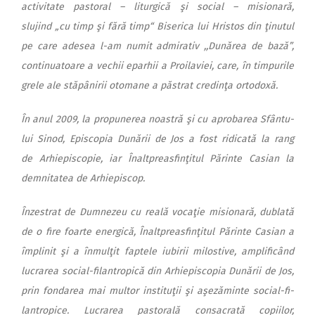
activitate pastoral – liturgică şi social – misionară,
slujind „cu timp şi fără timp“ Biserica lui Hristos din ţinu­tul
pe care adesea l-am numit admirativ ,,Dunărea de bază”,
continuatoare a vechii eparhii a Proilaviei, care, în timpurile
grele ale stăpânirii otomane a păstrat credinţa ortodoxă.
În anul 2009, la propunerea noastră şi cu aprobarea Sfân­tu­
lui Sinod, Episcopia Dunării de Jos a fost ridicată la rang
de Arhiepiscopie, iar Înaltprea­sfinţitul Părinte Casian la
demnitatea de
Arhiepiscop.
Înzestrat de Dumnezeu cu reală vocaţie misionară, dublată
de o fire foarte energică, Înaltpreasfinţitul Pă­rin­te Casian a
împlinit şi a în­mul­ţit faptele iubirii milostive, amplificând
lucrarea social-filantropică din Arhiepiscopia Dunării de Jos,
prin fondarea mai multor instituţii şi aşezăminte social-fi­
lan­tropice. Lucrarea pastorală con­sacrată copiilor,