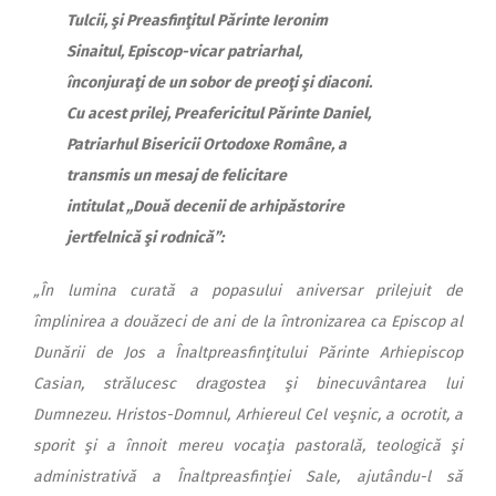
Tulcii, şi Preasfinţitul Părinte Ieronim
Sinaitul, Episcop-vicar patriarhal,
înconjuraţi de un sobor de preoţi şi diaconi.
Cu acest prilej, Preafericitul Părinte Daniel,
Patriarhul Bisericii Ortodoxe Române, a
transmis un mesaj de felicitare
intitulat ,,
Două decenii de arhipăstorire
jertfelnică şi rodnică”:
„În lumina curată a po­pa­sului aniversar pri­le­juit de
împlinirea a douăzeci de ani de la întronizarea ca Episcop al
Du­nă­rii de Jos a Înaltpreasfinţitului Părinte Arhiepiscop
Casian, strălucesc dragostea şi binecuvântarea lui
Dumnezeu. Hris­tos-Domnul, Arhiereul Cel veş­nic, a ocrotit, a
sporit şi a înnoit mereu vocaţia pastorală, teologică şi
administrativă a Înaltpreasfinţiei Sale, ajutându-l să