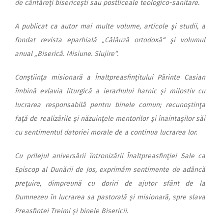
de cântăreţi bisericeşti sau postliceale teologico-sani­tare.
A publicat ca autor mai multe volume, articole şi studii, a
fondat revista eparhială „Călăuză ortodoxă“ şi volumul
anual „Biserică. Misiune. Slujire“.
Conştiinţa misionară a Înaltpreasfinţitului Părinte Casian
îm­bină evlavia liturgică a ierar­hu­lui harnic şi milostiv cu
lucrarea responsabilă pentru bi­ne­le comun; recunoştinţa
faţă de realizările şi năzuinţele mentorilor şi înaintaşilor săi
cu sentimentul datoriei morale de a continua lucrarea lor.
Cu prilejul aniversării în­tro­ni­zării Înaltpreasfinţiei Sale ca
Episcop al Dunării de Jos, expri­măm sentimente de adâncă
pre­ţuire, dimpreună cu doriri de aju­tor sfânt de la
Dumnezeu în lucrarea sa pastorală şi misi­o­na­ră, spre slava
Preasfintei Treimi şi binele Bisericii.