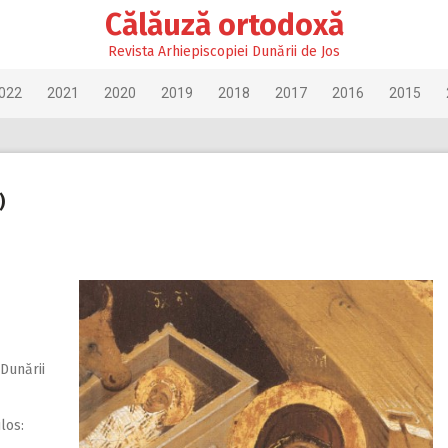
Călăuză ortodoxă
Revista Arhiepiscopiei Dunării de Jos
022
2021
2020
2019
2018
2017
2016
2015
)
 Dunării
los: