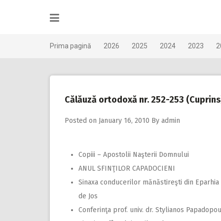
Skip
to
content
Prima pagină
2026
2025
2024
2023
2
Călăuză ortodoxă nr. 252-253 (Cuprins
Posted on
January 16, 2010
By
admin
Copiii – Apostolii Naşterii Domnului
ANUL SFINŢILOR CAPADOCIENI
Sinaxa conducerilor mănăstireşti din Eparhia
de Jos
Conferinţa prof. univ. dr. Stylianos Papadopou