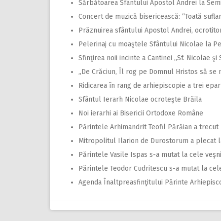
Sărbătoarea Sfântului Apostol Andrei la Semi
Concert de muzică bisericească: “Toată sufl
Prăznuirea sfântului Apostol Andrei, ocrotitor
Pelerinaj cu moaştele Sfântului Nicolae la Pe
Sfinţirea noii incinte a Cantinei ,,Sf. Nicolae şi 
,,De Crăciun, Îl rog pe Domnul Hristos să se 
Ridicarea în rang de arhiepiscopie a trei epar
Sfântul Ierarh Nicolae ocroteşte Brăila
Noi ierarhi ai Bisericii Ortodoxe Române
Părintele Arhimandrit Teofil Părăian a trecut
Mitropolitul Ilarion de Durostorum a plecat
Părintele Vasile Ispas s-a mutat la cele veşn
Părintele Teodor Cudritescu s-a mutat la cel
Agenda Înaltpreasfinţitului Părinte Arhiepisc