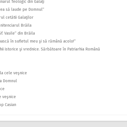
narul Teologic din Galaţi
area să laude pe Domnul”
ul cetătii Galaţilor
nitenciarul Brăila
Sf. Vasile” din Brăila
nască în sufletul meu şi să rămână acolo!”
hii istorice şi vrednice. Sărbătoare în Patriarhia Română
 la cele veşnice
 la Domnul
ice
e veşnice
op Casian