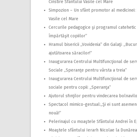
Cinstire Sfântului Vasile cel Mare
Simpozion – Un sfânt promotor al medicinei: 
Vasile cel Mare
Cercurile pedagogice şi programul catehetic 
împărtăşit copiilor”
Hramul bisericii ,,Vovidenia” din Galaţi: „Bucur
ajutătoarea săracilor!”
Inaugurarea Centrului Multifuncţional de serv
Sociale „Speranţe pentru vârsta a treia”
Inaugurarea Centrului Multifuncţional de serv
sociale pentru copii: „Speranţa”
Ajutorul sfinţilor pentru vindecarea bolnavil
Spectacol mimico-gestual:,,Şi ei sunt aseme
nouă!”
Pelerinajul cu moaştele Sfântului Andrei în E
Moaştele sfântului Ierarh Nicolae la Dunărea