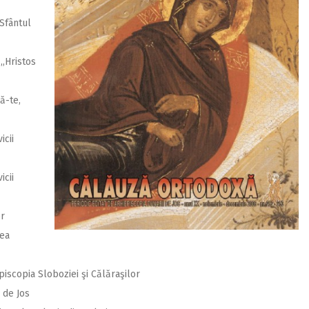
Sfântul
,,Hristos
ă-te,
icii
icii
or
nea
piscopia Sloboziei şi Călăraşilor
 de Jos