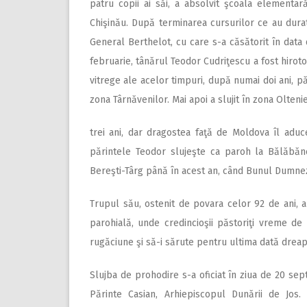
patru copii ai săi, a absolvit şcoala elementa
Chişinău. După terminarea cursurilor ce au dura
General Berthelot, cu care s-a căsătorit în data
februarie, tânărul Teodor Cudriţescu a fost hiroto
vitrege ale acelor timpuri, după numai doi ani, păr
zona Târnăvenilor. Mai apoi a slujit în zona Olteni
trei ani, dar dragostea faţă de Moldova îl adu
părintele Teodor slujeşte ca paroh la Bălăbăneş
Bereşti-Târg până în acest an, când Bunul Dumnez
Trupul său, ostenit de povara celor 92 de ani, a
parohială, unde credincioşii păstoriţi vreme d
rugăciune şi să-i sărute pentru ultima dată dreap
Slujba de prohodire s-a oficiat în ziua de 20 sep
Părinte Casian, Arhiepiscopul Dunării de Jos.