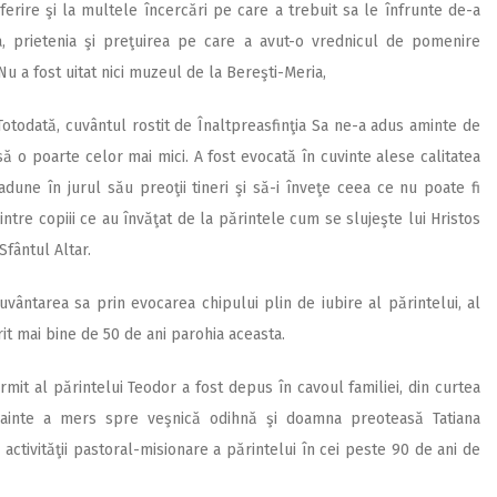
ferire şi la multele încercări pe care a trebuit sa le înfrunte de-a
ea, prietenia şi preţuirea pe care a avut-o vrednicul de pomenire
u a fost uitat nici muzeul de la Bereşti-Meria,
Totodată, cuvântul rostit de Înaltpreasfinţia Sa ne-a adus aminte de
să o poarte celor mai mici. A fost evocată în cuvinte alese calitatea
adune în jurul său preoţii tineri şi să-i înveţe ceea ce nu poate fi
intre copiii ce au învăţat de la părintele cum se slujeşte lui Hristos
Sfântul Altar.
cuvântarea sa prin evocarea chipului plin de iubire al părintelui, al
rit mai bine de 50 de ani parohia aceasta.
rmit al părintelui Teodor a fost depus în cavoul familiei, din curtea
 înainte a mers spre veşnică odihnă şi doamna preoteasă Tatiana
a activităţii pastoral-misionare a părintelui în cei peste 90 de ani de