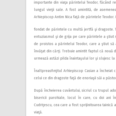
importante din viaţa părintelui Teodor, făcând re
lungul vieţii sale. A fost amintită, de asemen
Arhiepiscop Antim Nica faţă de părintele Teodor. N
fondat de părintele cu multă jertfă şi dragoste. 
entuziasmul şi de grija pe care părintele a ştiut 
de proistos a părintelui Teodor, care a ştiut să 
învăţat din cărţi. Trebuie amintit faptul că nouă d
urmează astăzi pilda înaintaşului lor şi slujesc la 
Înaltpreasfinţitul Arhiepiscop Casian a încheiat 
celui ce din dragoste faţă de enoriaşii săi a păsto
După încheierea cuvântului, sicriul cu trupul ado
bisericii parohiale, locul în care, cu doi ani
Cudriţescu, cea care a fost sprijinitoarea tainică 
viaţă.