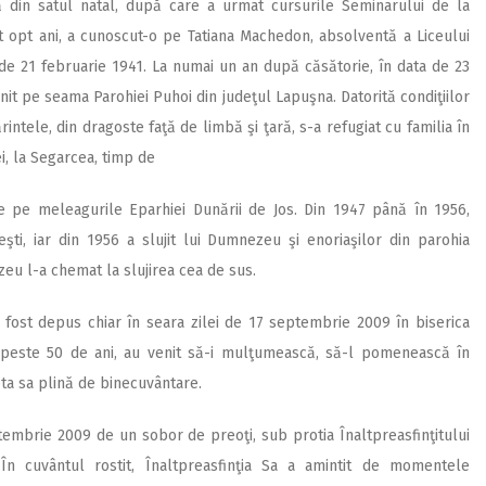
ră din satul natal, după care a urmat cursurile Seminarului de la
t opt ani, a cunoscut-o pe Tatiana Machedon, absolventă a Liceului
 de 21 februarie 1941. La numai un an după căsătorie, în data de 23
nit pe seama Parohiei Puhoi din judeţul Lapuşna. Datorită condiţiilor
intele, din dragoste faţă de limbă şi ţară, s-a refugiat cu familia în
ei, la Segarcea, timp de
ce pe meleagurile Eparhiei Dunării de Jos. Din 1947 până în 1956,
ti, iar din 1956 a slujit lui Dumnezeu şi enoriaşilor din parohia
eu l-a chemat la slujirea cea de sus.
 fost depus chiar în seara zilei de 17 septembrie 2009 în biserica
e peste 50 de ani, au venit să-i mulţumească, să-l pomenească în
ta sa plină de binecuvântare.
tembrie 2009 de un sobor de preoţi, sub protia Înaltpreasfinţitului
 În cuvântul rostit, Înaltpreasfinţia Sa a amintit de momentele