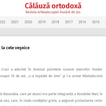
Călăuză ortodoxă
Revista Arhiepiscopiei Dunării de Jos
022
2021
2020
2019
2018
2017
2016
2015
la cele veşnice
ei Cruci a adormit în Domnul părintele iconom stavrofor Teodor
proape 70 de ani, „s-a lepădat de sine” şi i-a urmat Mântuitorului
în Basarabia, care pe atunci era parte integrantă a României Mari, în
ui său, care, în ciuda condiţiilor grele, a asigurat şcolarizarea celor