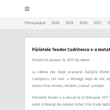
Skip
to
content
Prima pagină
2026
2025
2024
2023
2
Părintele Teodor Cudritescu s-a mutat 
Posted on
January 16, 2010
By
admin
La câteva zile după praznicul Înălţării Sfint
Cudriţescu, cel care, o întreagă viaţă de om, a
nostru Iisus Hristos, ducând „crucea” preoţiei.
Părintele Teodor s-a născut la 22 februarie 1917 
satul Echinăuţi din judeţul Orhei. Prin truda tatăl