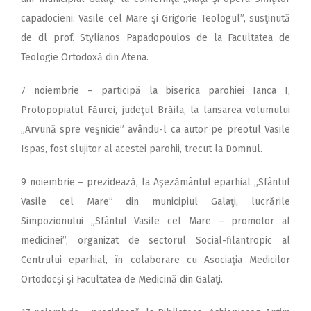
capadocieni: Vasile cel Mare şi Grigorie Teologul”, susţinută
de dl prof. Stylianos Papadopoulos de la Facultatea de
Teologie Ortodoxă din Atena.
7 noiembrie – participă la biserica parohiei Ianca I,
Protopopiatul Făurei, judeţul Brăila, la lansarea volumului
„Arvună spre veşnicie” avându-l ca autor pe preotul Vasile
Ispas, fost slujitor al acestei parohii, trecut la Domnul.
9 noiembrie – prezidează, la Aşezământul eparhial ,,Sfântul
Vasile cel Mare” din municipiul Galaţi, lucrările
Simpozionului „Sfântul Vasile cel Mare – promotor al
medicinei”, organizat de sectorul Social-filantropic al
Centrului eparhial, în colaborare cu Asociaţia Medicilor
Ortodocşi şi Facultatea de Medicină din Galaţi.