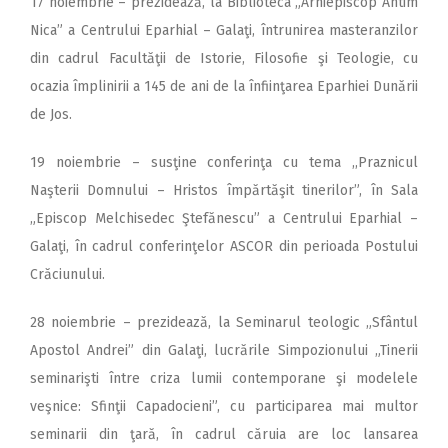
17 noiembrie – prezidează, la Biblioteca „Arhiepiscop Antim
Nica” a Centrului Eparhial – Galaţi, întrunirea masteranzilor
din cadrul Facultăţii de Istorie, Filosofie şi Teologie, cu
ocazia împlinirii a 145 de ani de la înfiinţarea Eparhiei Dunării
de Jos.
19 noiembrie – susţine conferinţa cu tema ,,Praznicul
Naşterii Domnului – Hristos împărtăşit tinerilor”, în Sala
„Episcop Melchisedec Ştefănescu” a Centrului Eparhial –
Galaţi, în cadrul conferinţelor ASCOR din perioada Postului
Crăciunului.
28 noiembrie – prezidează, la Seminarul teologic „Sfântul
Apostol Andrei” din Galaţi, lucrările Simpozionului „Tinerii
seminarişti între criza lumii contemporane şi modelele
veşnice: Sfinţii Capadocieni”, cu participarea mai multor
seminarii din ţară, în cadrul căruia are loc lansarea