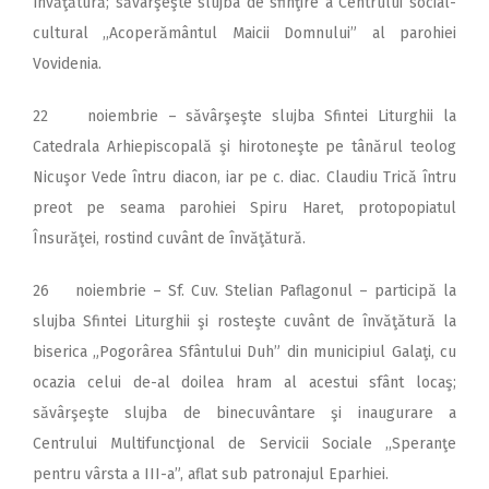
învăţătură; săvârşeşte slujba de sfinţire a Centrului social-
cultural ,,Acoperământul Maicii Domnului” al parohiei
Vovidenia.
22 noiembrie – săvârşeşte slujba Sfintei Liturghii la
Catedrala Arhiepiscopală şi hirotoneşte pe tânărul teolog
Nicuşor Vede întru diacon, iar pe c. diac. Claudiu Trică întru
preot pe seama parohiei Spiru Haret, protopopiatul
Însurăţei, rostind cuvânt de învăţătură.
26 noiembrie – Sf. Cuv. Stelian Paflagonul – participă la
slujba Sfintei Liturghii şi rosteşte cuvânt de învăţătură la
biserica „Pogorârea Sfântului Duh” din municipiul Galaţi, cu
ocazia celui de-al doilea hram al acestui sfânt locaş;
săvârşeşte slujba de binecuvântare şi inaugurare a
Centrului Multifuncţional de Servicii Sociale ,,Speranţe
pentru vârsta a III-a”, aflat sub patronajul Eparhiei.