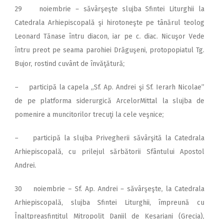
29 noiembrie – săvârşeşte slujba Sfintei Liturghii la
Catedrala Arhiepiscopală şi hirotoneşte pe tânărul teolog
Leonard Tănase întru diacon, iar pe c. diac. Nicuşor Vede
întru preot pe seama parohiei Drăguşeni, protopopiatul Tg.
Bujor, rostind cuvânt de învăţătură;
– participă la capela ,,Sf. Ap. Andrei şi Sf. Ierarh Nicolae”
de pe platforma siderurgică ArcelorMittal la slujba de
pomenire a muncitorilor trecuţi la cele veşnice;
– participă la slujba Privegherii săvârşită la Catedrala
Arhiepiscopală, cu prilejul sărbătorii Sfântului Apostol
Andrei.
30 noiembrie – Sf. Ap. Andrei – săvârşeşte, la Catedrala
Arhiepiscopală, slujba Sfintei Liturghii, împreună cu
Înaltpreasfinţitul Mitropolit Daniil de Kesariani (Grecia),