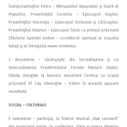
Înaltpreasfinţitul Petru – Mitropolitul Basarabiei şi Exarh al
Plaiurilor, Preasfinţitul Corneliu – Episcopul Huşilor,
Preasfinţitul Vincenţiu – Episcopul Sloboziei şi Călăraşilor,
Preasfinţitul Visarion – Episcopul Tulcii, cu prilejul prăznuirii
Sfântului Apostol Andrei – ocrotitorul spiritual al oraşului
Galaţi şi al întregului neam românesc.
3 decembrie – săvârşeşte, din încredinţarea şi cu
binecuvântarea Preafericitului Părinte Patriarh Daniel,
Sfânta Liturghie la biserica mănăstirii Cernica, cu ocazia
prăznuirii Sf. Cuv. Gheorghe – trăitor în această aşezare
monahală.
SOCIAL – CULTURALE
5 noiembrie – participă, la Teatrul Muzical ,,Nae Leonard”
din municipiul Galaţi, la conferinţa ,,Viaţa şi opera Sfinţilor