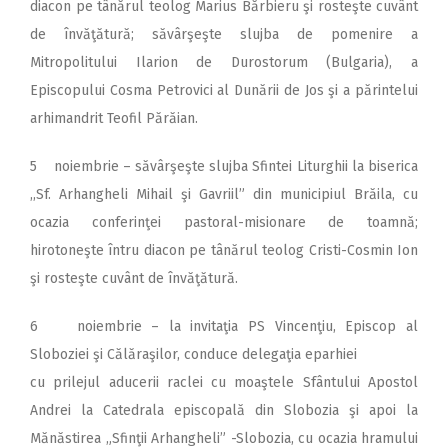
diacon pe tânărul teolog Marius Bărbieru şi rosteşte cuvânt
de învăţătură; săvârşeşte slujba de pomenire a
Mitropolitului Ilarion de Durostorum (Bulgaria), a
Episcopului Cosma Petrovici al Dunării de Jos şi a părintelui
arhimandrit Teofil Părăian.
5 noiembrie – săvârşeşte slujba Sfintei Liturghii la biserica
,,Sf. Arhangheli Mihail şi Gavriil” din municipiul Brăila, cu
ocazia conferinţei pastoral-misionare de toamnă;
hirotoneşte întru diacon pe tânărul teolog Cristi-Cosmin Ion
şi rosteşte cuvânt de învăţătură.
6 noiembrie – la invitaţia PS Vincenţiu, Episcop al
Sloboziei şi Călăraşilor, conduce delegaţia eparhiei
cu prilejul aducerii raclei cu moaştele Sfântului Apostol
Andrei la Catedrala episcopală din Slobozia şi apoi la
Mănăstirea „Sfinţii Arhangheli” -Slobozia, cu ocazia hramului