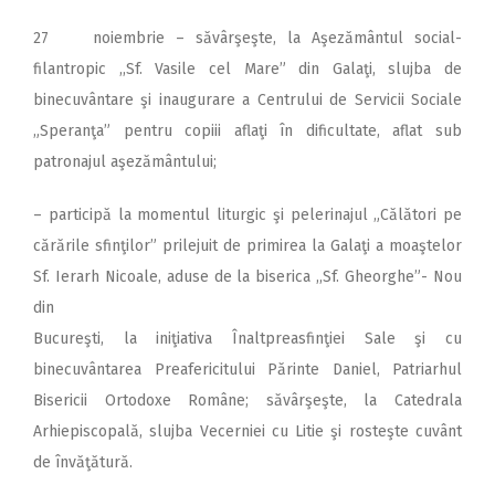
27 noiembrie – săvârşeşte, la Aşezământul social-
filantropic ,,Sf. Vasile cel Mare” din Galaţi, slujba de
binecuvântare şi inaugurare a Centrului de Servicii Sociale
„Speranţa” pentru copiii aflaţi în dificultate, aflat sub
patronajul aşezământului;
– participă la momentul liturgic şi pelerinajul „Călători pe
cărările sfinţilor” prilejuit de primirea la Galaţi a moaştelor
Sf. Ierarh Nicoale, aduse de la biserica ,,Sf. Gheorghe”- Nou
din
Bucureşti, la iniţiativa Înaltpreasfinţiei Sale şi cu
binecuvântarea Preafericitului Părinte Daniel, Patriarhul
Bisericii Ortodoxe Române; săvârşeşte, la Catedrala
Arhiepiscopală, slujba Vecerniei cu Litie şi rosteşte cuvânt
de învăţătură.