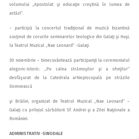
volumului ,,Apostolat şi educaţie creştină în lumea de
astăzi”.
– participă la concertul tradiţional de muzică bizantină
susţinut de corurile seminarelor teologice din Galaţi şi Huşi,
la Teatrul Muzical „Nae Leonard” -Galaţi.
30 noiembrie – binecuvântează participanţii la ceremonialul
alegoric-istoric: „Pe calea strămoşilor şi a sfinţilor”
desfăşurat de la Catedrala arhiepiscopală pe străzile
Domnească
şi Brăilei, organizat de Teatrul Muzical „Nae Leonard” –
Galaţi cu prilejul sărbătorii Sf. Andrei şi a Zilei Naţionale a
României.
ADMINISTRATIV -SINODALE