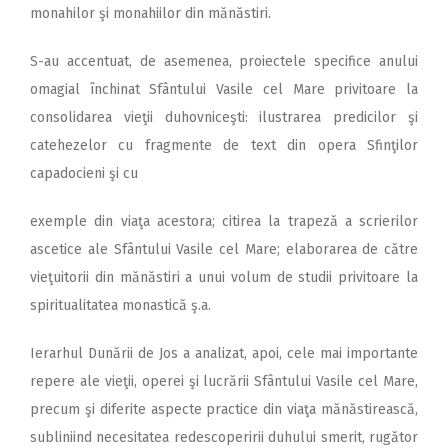
monahilor şi monahiilor din mănăstiri.
S-au accentuat, de asemenea, proiectele specifice anului
omagial închinat Sfântului Vasile cel Mare privitoare la
consolidarea vieţii duhovniceşti: ilustrarea predicilor şi
catehezelor cu fragmente de text din opera Sfinţilor
capadocieni şi cu
exemple din viaţa acestora; citirea la trapeză a scrierilor
ascetice ale Sfântului Vasile cel Mare; elaborarea de către
vieţuitorii din mănăstiri a unui volum de studii privitoare la
spiritualitatea monastică ş.a.
Ierarhul Dunării de Jos a analizat, apoi, cele mai importante
repere ale vieţii, operei şi lucrării Sfântului Vasile cel Mare,
precum şi diferite aspecte practice din viaţa mănăstirească,
subliniind necesitatea redescoperirii duhului smerit, rugător