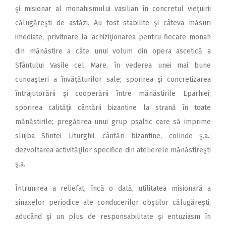
şi misionar al monahismului vasilian în concretul vieţuirii
călugăreşti de astăzi. Au fost stabilite şi câteva măsuri
imediate, privitoare la: achiziţionarea pentru fiecare monah
din mănăstire a câte unui volum din opera ascetică a
Sfântului Vasile cel Mare, în vederea unei mai bune
cunoaşteri a învăţăturilor sale; sporirea şi concretizarea
întrajutorării şi cooperării între mănăstirile Eparhiei;
sporirea calităţii cântării bizantine la strană în toate
mănăstirile; pregătirea unui grup psaltic care să imprime
slujba Sfintei Liturghii, cântări bizantine, colinde ş.a.;
dezvoltarea activităţilor specifice din atelierele mănăstireşti
ş.a.
Întrunirea a reliefat, încă o dată, utilitatea misionară a
sinaxelor periodice ale conducerilor obştilor călugăreşti,
aducând şi un plus de responsabilitate şi entuziasm în