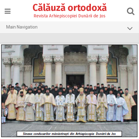
Skip
Călăuză ortodoxă
to
content
Revista Arhiepiscopiei Dunării de Jos
Main Navigation
Prima pagină
2026
2025
2024
2023
2022
2021
2020
2019