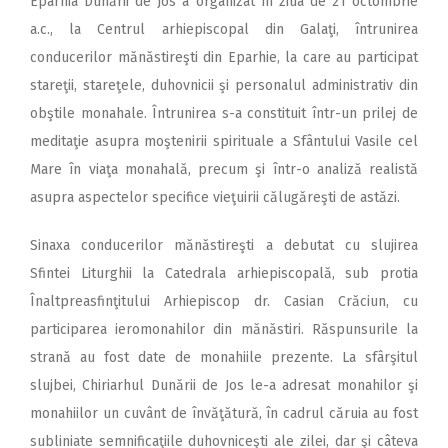
Eparhia Dunării de Jos a organizat în ziua de 21 octombrie
a.c., la Centrul arhiepiscopal din Galaţi, întrunirea
conducerilor mănăstireşti din Eparhie, la care au participat
stareţii, stareţele, duhovnicii şi personalul administrativ din
obştile monahale. Întrunirea s-a constituit într-un prilej de
meditaţie asupra moştenirii spirituale a Sfântului Vasile cel
Mare în viaţa monahală, precum şi într-o analiză realistă
asupra aspectelor specifice vieţuirii călugăreşti de astăzi.
Sinaxa conducerilor mănăstireşti a debutat cu slujirea
Sfintei Liturghii la Catedrala arhiepiscopală, sub protia
Înaltpreasfinţitului Arhiepiscop dr. Casian Crăciun, cu
participarea ieromonahilor din mănăstiri. Răspunsurile la
strană au fost date de monahiile prezente. La sfârşitul
slujbei, Chiriarhul Dunării de Jos le-a adresat monahilor şi
monahiilor un cuvânt de învăţătură, în cadrul căruia au fost
subliniate semnificaţiile duhovniceşti ale zilei, dar şi câteva