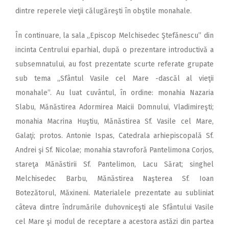
dintre reperele vieţii călugăreşti în obştile monahale.
În continuare, la sala „Episcop Melchisedec Ştefănescu” din
incinta Centrului eparhial, după o prezentare introductivă a
subsemnatului, au fost prezentate scurte referate grupate
sub tema „Sfântul Vasile cel Mare -dascăl al vieţii
monahale”. Au luat cuvântul, în ordine: monahia Nazaria
Slabu, Mănăstirea Adormirea Maicii Domnului, Vladimireşti;
monahia Macrina Huştiu, Mănăstirea Sf. Vasile cel Mare,
Galaţi; protos. Antonie Ispas, Catedrala arhiepiscopală Sf.
Andrei şi Sf. Nicolae; monahia stavroforă Pantelimona Corjos,
stareţa Mănăstirii Sf. Pantelimon, Lacu Sărat; singhel
Melchisedec Barbu, Mănăstirea Naşterea Sf. Ioan
Botezătorul, Măxineni. Materialele prezentate au subliniat
câteva dintre îndrumările duhovniceşti ale Sfântului Vasile
cel Mare şi modul de receptare a acestora astăzi din partea