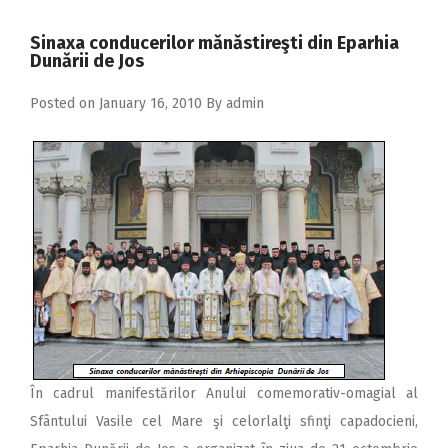
2018
Sinaxa conducerilor mănăstireşti din Eparhia
2017
Dunării de Jos
2016
Posted on
January 16, 2010
By
admin
2015
2014
2013
2012
2011
2010
2009
În cadrul manifestărilor Anului comemorativ-omagial al
Sfântului Vasile cel Mare şi celorlalţi sfinţi capadocieni,