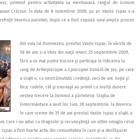
pesc, primind pentru activitatea sa merituoasă rangul de iconom
 Casian Crăciun. În data de 8 noiembrie 2008, pc pr. Vasile Ispas s-a
esfinţit biserica parohiei, după ce a fost supusă unui amplu proces
Din voia lui Dumnezeu, preotul Vasile Ispas, în vârstă de
58 de ani, s-a stins din viaţă vineri, 25 septembrie 2009,
fără a se mai putea bucura şi participa la ridicarea la
rang de Arhiepiscopie a Episcopiei Dunării de Jos, pe care
a slujit-o, cu nestrămutată credinţă, zeci de ani. Soţia şi
fiica, rudele, cât şi enoriaşii au primit cu multă durere
vestea trecerii la Domnul a părintelui. Slujba de
înmormântare a avut loc luni, 28 septembrie, la biserica
în care vreme de 35 de ani preotul Vasile Ispas a slujit, a
cani, care i-au adus cu dragoste şi recunoştinţă un ultim omagiu celui
 Ispas a fost foarte activ din comunitatea în care şi-a desfăşurat