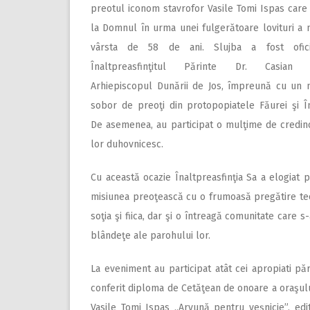
preotul iconom stavrofor Vasile Tomi Ispas care 
la Domnul în urma unei fulgerătoare lovituri a m
vârsta de 58 de ani. Slujba a fost ofic
Înaltpreasfinţitul Părinte Dr. Casian C
Arhiepiscopul Dunării de Jos, împreună cu un
sobor de preoţi din protopopiatele Făurei şi În
De asemenea, au participat o mulţime de credinc
lor duhovnicesc.
Cu această ocazie Înaltpreasfinţia Sa a elogiat p
misiunea preoţească cu o frumoasă pregătire teol
soţia şi fiica, dar şi o întreagă comunitate care
blândeţe ale parohului lor.
La eveniment au participat atât cei apropiati pări
conferit diploma de Cetăţean de onoare a oraşulu
Vasile Tomi Ispas „Arvună pentru veşnicie”, edit