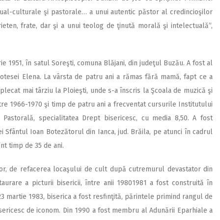
tual-culturale şi pastorale… a unui autentic păstor al credincioşilor
rieten, frate, dar şi a unui teolog de ţinută morală şi intelectuală”,
e 1951, în satul Soreşti, comuna Blăjani, din judeţul Buzău. A fost al
reotesei Elena. La vârsta de patru ani a rămas fără mamă, fapt ce a
plecat mai târziu la Ploieşti, unde s-a înscris la Şcoala de muzică şi
ntre 1966-1970 şi timp de patru ani a frecventat cursurile Institutului
e Pastorală, specialitatea Drept bisericesc, cu media 8,50. A fost
 Sfântul Ioan Botezătorul din Ianca, jud. Brăila, pe atunci în cadrul
nt timp de 35 de ani.
lor, de refacerea locaşului de cult după cutremurul devastator din
aurare a picturii bisericii, între anii 19801981 a fost construită în
23 martie 1983, biserica a fost resfinţită, părintele primind rangul de
isericesc de iconom. Din 1990 a fost membru al Adunării Eparhiale a