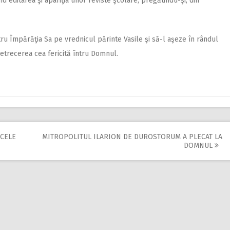
ind editarea şi apariţia unor reviste şcolare, pregătindu-şi, din
 Împărăţia Sa pe vrednicul părinte Vasile şi să-l aşeze în rândul
petrecerea cea fericită întru Domnul.
 CELE
MITROPOLITUL ILARION DE DUROSTORUM A PLECAT LA
DOMNUL