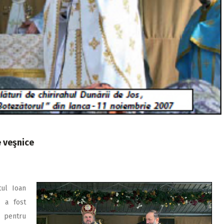
e veşnice
tul Ioan
, a fost
e pentru