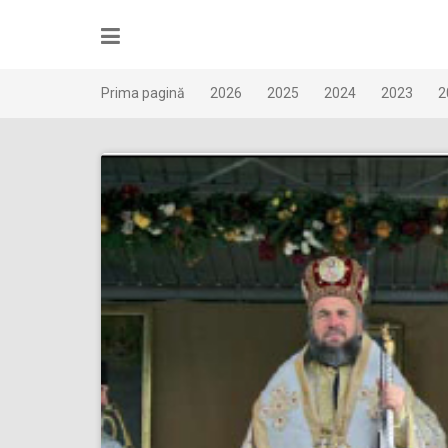
Skip
to
content
Prima pagină
2026
2025
2024
2023
2