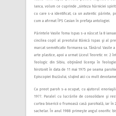
Ianca, volum ce cuprinde „sinteza hărniciei spiri
cu care s-a identificat, ca un autentic părinte, p
cum a afirmat ÎPS Casian în prefaţa antologiei.
Părintele Vasile Toma Ispas s-a născut la 8 ianuari
cincilea copil al preotului Bănică Ispas şi al p
marcat semnificativ formarea sa. Tânărul Vasile a 
arte plastice, apoi a urmat Liceul Teoretic nr. 2 î
Teologic din Sibiu, obţinând licenţa în Teologi
hirotonit în data de 11 mai 1975 pe seama parohiei
Episcopiei Buzăului, slujind aici cu mult devotame
Ca preot paroh s-a ocupat, cu ajutorul enoriaşi
1977. Paralel cu lucrările de consolidare şi rest
curtea bisericii o frumoasă casă parohială, iar în 
sachelar. În anul 1988 primeşte angul onorific b