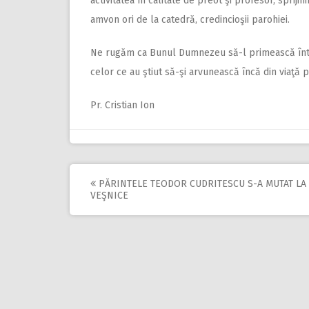
activitatea în calitate de preot şi profesor, sprijin
amvon ori de la catedră, credincioşii parohiei.
Ne rugăm ca Bunul Dumnezeu să-l primească întru
celor ce au ştiut să-şi arvunească încă din viaţă 
Pr. Cristian Ion
PĂRINTELE TEODOR CUDRITESCU S-A MUTAT LA
Post
VEŞNICE
navigation