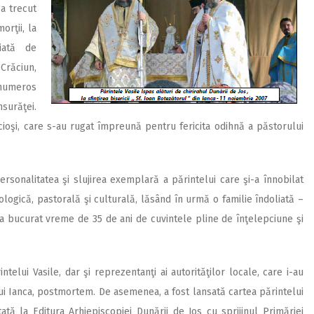
a trecut
orţii, la
iată de
răciun,
 numeros
surăţei.
ioşi, care s-au rugat împreună pentru fericita odihnă a păstorului
ersonalitatea şi slujirea exemplară a părintelui care şi-a înnobilat
ogică, pastorală şi culturală, lăsând în urmă o familie îndoliată –
 s-a bucurat vreme de 35 de ani de cuvintele pline de înţelepciune şi
ntelui Vasile, dar şi reprezentanţi ai autorităţilor locale, care i-au
i Ianca, postmortem. De asemenea, a fost lansată cartea părintelui
ată la Editura Arhiepiscopiei Dunării de Jos cu sprijinul Primăriei