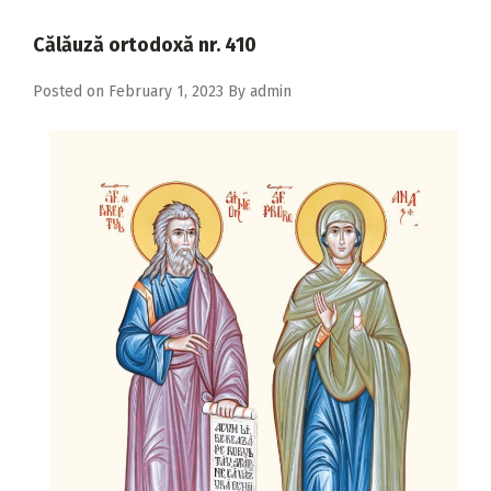
2018
Călăuză ortodoxă nr. 410
2017
Posted on
February 1, 2023
By
admin
2016
2015
2014
2013
2012
2011
2010
2009