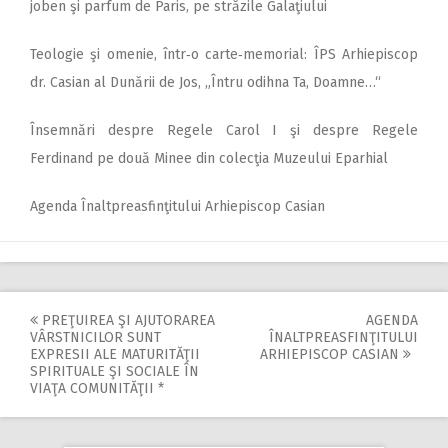
joben şi parfum de Paris, pe străzile Galaţiului
Teologie şi omenie, într‑o carte‑memorial: ÎPS Arhiepiscop
dr. Casian al Dunării de Jos, „Întru odihna Ta, Doamne…“
Însemnări despre Regele Carol I şi despre Regele
Ferdinand pe două Minee din colecţia Muzeului Eparhial
Agenda Înaltpreasfinţitului Arhiepiscop Casian
PREŢUIREA ŞI AJUTORAREA
AGENDA
Post
VÂRSTNICILOR SUNT
ÎNALTPREASFINŢITULUI
EXPRESII ALE MATURITĂŢII
ARHIEPISCOP CASIAN
navigation
SPIRITUALE ŞI SOCIALE ÎN
VIAŢA COMUNITĂŢII *