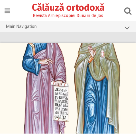
Skip
Călăuză ortodoxă
to
content
Revista Arhiepiscopiei Dunării de Jos
Main Navigation
Prima pagină
2026
2025
2024
2023
2022
2021
2020
2019