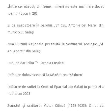
„Între cei născuţi din femei, nimeni nu este mai mare decât
Ioan…“ (Luca 7, 28)
Zi de sărbătoare în parohia „Sf. Cuv. Antonie cel Mare“ din
municipiul Galaţi
Ziua Culturii Naţionale prăznuită la Seminarul Teologic „Sf.
Ap. Andrei“ din Galaţi
Bucuria darurilor în Parohia Costieni
Reînoire duhovnicească la Mănăstirea Măxineni
Întâlnire de suflet la Centrul Eparhial din Galaţi în prima zi a
noului an 2023
Ziaristul şi scriitorul Victor Cilincă (1958‑2023): Omul cu