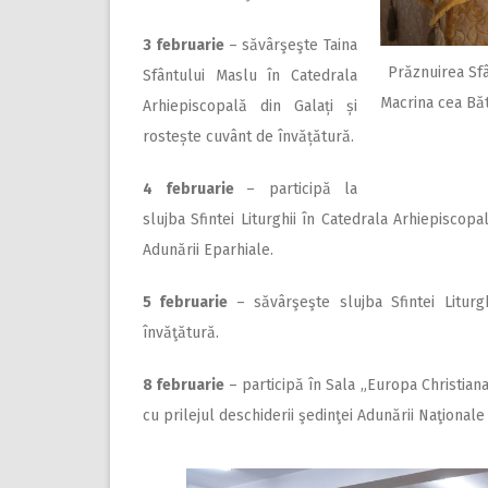
3
februarie
– săvârşeşte Taina
Prăznuirea Sfâ
Sfântului Maslu în Catedrala
Macrina cea Bătr
Arhiepiscopală din Galați și
rostește cuvânt de învățătură.
4 februarie
– participă la
slujba Sfintei Liturghii în Catedrala Arhiepisco
Adunării Eparhiale.
5
februarie
– săvârşeşte slujba Sfintei Liturg
învăţătură.
8 februarie
– participă în Sala „Europa Christiana
cu prilejul deschiderii şedinţei Adunării Naţionale 