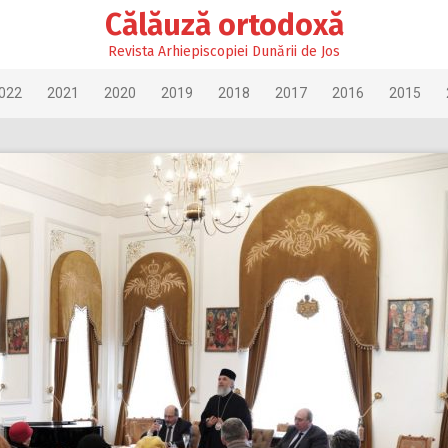
Călăuză ortodoxă
Revista Arhiepiscopiei Dunării de Jos
022
2021
2020
2019
2018
2017
2016
2015