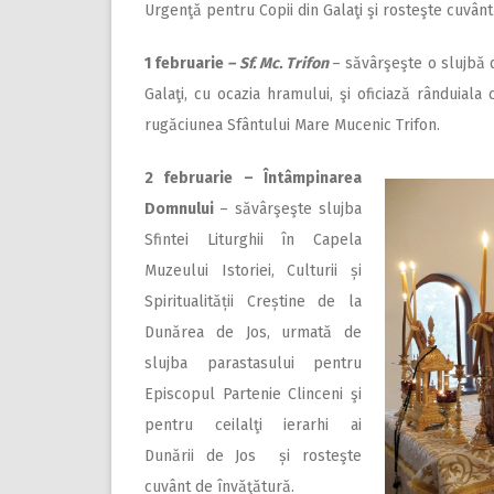
Urgenţă pentru Copii din Galaţi şi rosteşte cuvânt 
1 februarie
–
Sf. Mc. Trifon
– săvârşeşte o slujbă d
Galaţi, cu ocazia hramului, şi oficiază rânduiala c
rugăciunea Sfântului Mare Mucenic Trifon.
2
februarie – Întâmpinarea
Domnului
– săvârşeşte slujba
Sfintei Liturghii în Capela
Muzeului Istoriei, Culturii și
Spiritualității Creștine de la
Dunărea de Jos, urmată de
slujba parastasului pentru
Episcopul Partenie Clinceni şi
pentru ceilalţi ierarhi ai
Dunării de Jos și rosteşte
cuvânt de învăţătură.