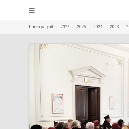
Skip
to
content
Prima pagină
2026
2025
2024
2023
2