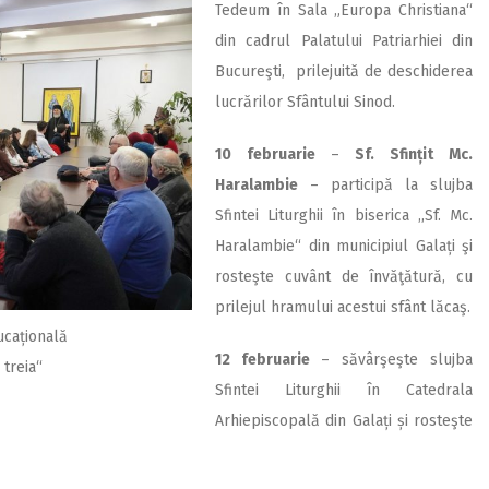
Tedeum în Sala „Europa Christiana“
din cadrul Palatului Patriarhiei din
Bucureşti, prilejuită de deschiderea
lucrărilor Sfântului Sinod.
10 februarie
–
Sf. Sfințit Mc.
Haralambie
– participă la slujba
Sfintei Liturghii în biserica ,,Sf. Mc.
Haralambie“ din municipiul Galați şi
rosteşte cuvânt de învăţătură, cu
prilejul hramului acestui sfânt lăcaş.
ucațională
12 februarie
– săvârşeşte slujba
 treia“
Sfintei Liturghii în Catedrala
Arhiepiscopală din Galați și rosteşte