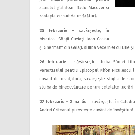
ziaristul gălățean Radu Macovei și
rosteşte cuvânt de învăţătură.
25 februarie
– săvârșește, în
biserica „Sfinţii Cuvioşi Ioan Casian
şi Gherman“ din Galaţi, slujba Vecerniei cu Litie ş
26 februarie
– săvârşeşte sluj­­ba Sfintei Lit
Parastasului pentru Episcopul Nifon Niculescu, la
cuvânt de învăţătură; săvârșește slujba de sfinț
slujba de binecuvântare pentru celelalte lucrări 
27 februarie – 2 martie
– săvârşeşte, în Catedral
Andrei Criteanul şi rosteşte cuvânt de învăţătură.