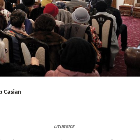
op Casian
LITURGICE