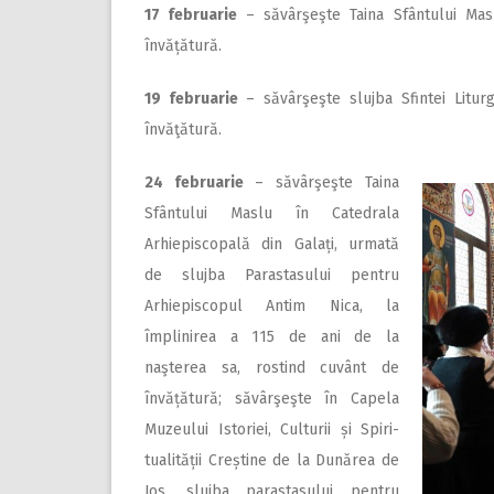
17
februarie
– săvârşeşte Taina Sfântului Mas
învățătură.
19 februarie
– săvârşeşte slujba Sfintei Litur
învăţătură.
24
februarie
– săvârşeşte Taina
Sfântului Maslu în Catedrala
Arhiepiscopală din Galați, urmată
de slujba Parastasului pentru
Arhiepiscopul Antim Nica, la
împlinirea a 115 de ani de la
naşterea sa, rostind cuvânt de
învățătură; săvârşeşte în Capela
Muzeului Istoriei, Culturii și Spiri­
tualității Creștine de la Dunărea de
Jos, slujba parastasului pentru