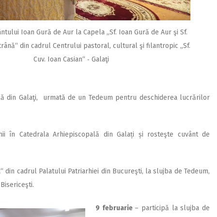
ntului Ioan Gură de Aur la Capela ,,Sf. Ioan Gură de Aur şi Sf.
ână“ din cadrul Centrului pastoral, cultural şi filantropic „Sf.
Cuv. Ioan Casian“ ‑ Galaţi
pală din Galaţi, urmată de un Tedeum pentru deschiderea lucrărilor
hii în Catedrala Arhiepiscopală din Galați și rosteşte cuvânt de
“ din cadrul Palatului Patriarhiei din Bucureşti, la slujba de Tedeum,
Bisericeşti.
9 februarie
– participă la slujba de