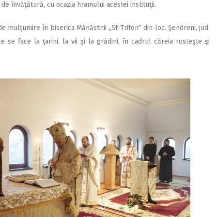
de învăţătură, cu ocazia hramului acestei instituţii.
e mulţumire în biserica Mănăstirii „Sf. Trifon“ din loc. Şendreni, jud.
e se face la ţarini, la vii şi la grădini, în cadrul căreia rosteşte şi