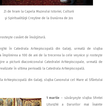
Zi de hram la Capela Muzeului Istoriei, Culturii
şi Spiritualităţii Creştine de la Dunărea de Jos
i rosteşte cuvânt de învăţătură.
urghii în Catedrala Arhiepiscopală din Galați, urmată de slujba
 împlinirea a 100 de ani de la trecerea la cele veșnice și rosteşte
ire a picturii diaconiconului Catedralei Arhiepiscopale, urmată de
realizate în ultima perioadă la Catedrala Arhiepiscopală.
a Arhiepis­copală din Galaţi, slujba Canonului cel Mare al Sfântului
1 martie
– săvârşeşte slujba Sfintei
Liturghii a Darurilor mai înainte