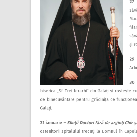
27 
săvâ
Mac
fila
săv
și 
29 
Arh
30 
biserica ,,Sf. Trei Ierarhi“ din Galaţi și rosteşte
de binecuvântare pentru grădinița ce funcționează
Galați.
31 ianuarie –
Sfinţii Doctori fără de arginţi Chir ş
ostenitorii spitalului trecuţi la Domnul în Capela 