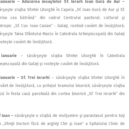
ianuarie – Aducerea moaştelor Sf. Ierarh Ioan Gură de Aur –
rşeşte slujba Sfintei Liturghii în Capela ,,Sf. Ioan Gură de Aur şi Sf.
rina cea bătrână“ din cadrul Centrului pastoral, cultural şi
ntropic „Sf. Cuv. Ioan Casian“ ‑ Galaţi, rostind cuvânt de învăţătură;
ârşeşte Taina Sfântului Maslu în Catedrala Arhiepiscopală din Galați
rostește cuvânt de învățătură.
ianuarie
– săvârşeşte slujba Sfintei Liturghii în Catedrala
iepiscopală din Galați și rosteşte cuvânt de învăţătură.
ianuarie –
Sf. Trei Ierarhi
– săvârşeşte slujba Sfintei Liturghii în
 cuvânt de învăţătură, cu prilejul hramului bisericii; săvârșește slujba
 în fosta casă parohială din curtea bisericii „Sf. Trei Ierarhi“ din
i Ioan
–
săvârşeşte o slujbă de mulţumire şi parastasul pentru toţi
,,Sfinţii Doctori fără de arginţi Chir şi Ioan“ a Spitalului Clinic de