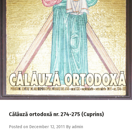
2018
2017
2016
2015
2014
2013
2012
2011
2010
2009
Călăuză ortodoxă nr. 274-275 (Cuprins)
Posted on
December 12, 2011
By
admin