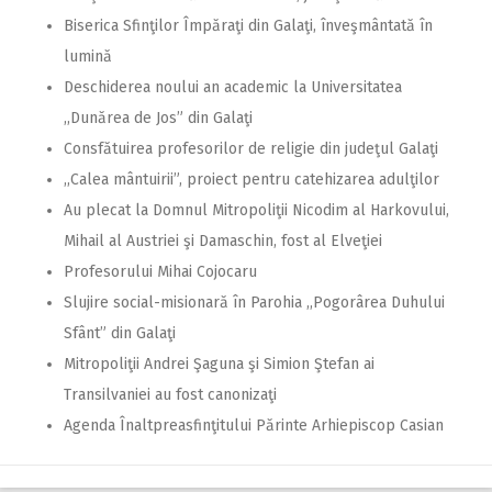
Biserica Sfinţilor Împăraţi din Galaţi, înveşmântată în
lumină
Deschiderea noului an academic la Universitatea
,,Dunărea de Jos” din Galaţi
Consfătuirea profesorilor de religie din judeţul Galaţi
,,Calea mântuirii”, proiect pentru catehizarea adulţilor
Au plecat la Domnul Mitropoliţii Nicodim al Harkovului,
Mihail al Austriei şi Damaschin, fost al Elveţiei
Profesorului Mihai Cojocaru
Slujire social-misionară în Parohia ,,Pogorârea Duhului
Sfânt” din Galaţi
Mitropoliţii Andrei Şaguna şi Simion Ştefan ai
Transilvaniei au fost canonizaţi
Agenda Înaltpreasfinţitului Părinte Arhiepiscop Casian