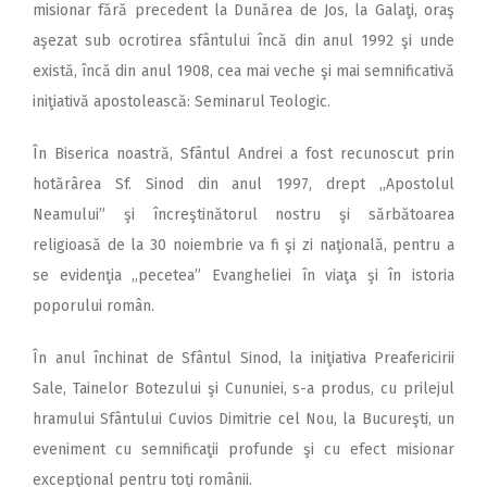
misionar fără precedent la Dunărea de Jos, la Galaţi, oraş
aşezat sub ocrotirea sfântului încă din anul 1992 şi unde
există, încă din anul 1908, cea mai veche şi mai semnificativă
iniţiativă apostolească: Seminarul Teologic.
În Biserica noastră, Sfântul Andrei a fost recunoscut prin
hotărârea Sf. Sinod din anul 1997, drept ,,Apostolul
Neamului” şi încreştinătorul nostru şi sărbătoarea
religioasă de la 30 noiembrie va fi şi zi naţională, pentru a
se evidenţia ,,pecetea” Evangheliei în viaţa şi în istoria
poporului român.
În anul închinat de Sfântul Sinod, la iniţiativa Preafericirii
Sale, Tainelor Botezului şi Cununiei, s-a produs, cu prilejul
hramului Sfântului Cuvios Dimitrie cel Nou, la Bucureşti, un
eveniment cu semnificaţii profunde şi cu efect misionar
excepţional pentru toţi românii.