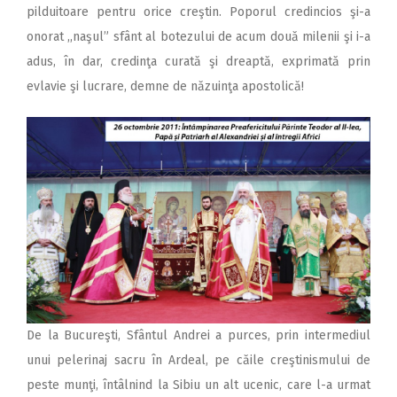
pilduitoare pentru orice creştin. Poporul credincios şi-a
onorat ,,naşul” sfânt al botezului de acum două milenii şi i-a
adus, în dar, credinţa curată şi dreaptă, exprimată prin
evlavie şi lucrare, demne de năzuinţa apostolică!
De la Bucureşti, Sfântul Andrei a purces, prin intermediul
unui pelerinaj sacru în Ardeal, pe căile creştinismului de
peste munţi, întâlnind la Sibiu un alt ucenic, care l-a urmat