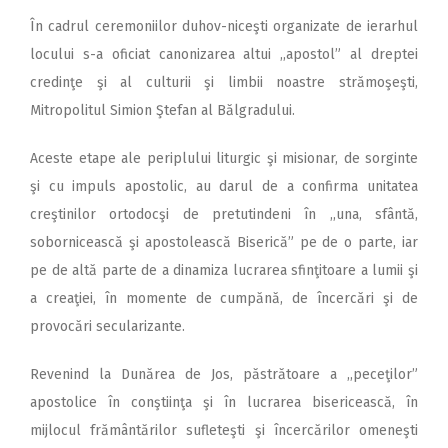
În cadrul ceremoniilor duhov-niceşti organizate de ierarhul
locului s-a oficiat canonizarea altui ,,apostol” al dreptei
credinţe şi al culturii şi limbii noastre strămoşeşti,
Mitropolitul Simion Ştefan al Bălgradului.
Aceste etape ale periplului liturgic şi misionar, de sorginte
şi cu impuls apostolic, au darul de a confirma unitatea
creştinilor ortodocşi de pretutindeni în ,,una, sfântă,
sobornicească şi apostolească Biserică” pe de o parte, iar
pe de altă parte de a dinamiza lucrarea sfinţitoare a lumii şi
a creaţiei, în momente de cumpănă, de încercări şi de
provocări secularizante.
Revenind la Dunărea de Jos, păstrătoare a ,,peceţilor”
apostolice în conştiinţa şi în lucrarea bisericească, în
mijlocul frământărilor sufleteşti şi încercărilor omeneşti