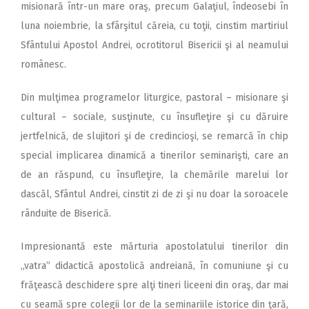
misionară într-un mare oraş, precum Galaţiul, îndeosebi în
luna noiembrie, la sfârşitul căreia, cu toţii, cinstim martiriul
Sfântului Apostol Andrei, ocrotitorul Bisericii şi al neamului
românesc.
Din mulţimea programelor liturgice, pastoral – misionare şi
cultural – sociale, susţinute, cu însufleţire şi cu dăruire
jertfelnică, de slujitori şi de credincioşi, se remarcă în chip
special implicarea dinamică a tinerilor seminarişti, care an
de an răspund, cu însufleţire, la chemările marelui lor
dascăl, Sfântul Andrei, cinstit zi de zi şi nu doar la soroacele
rânduite de Biserică.
Impresionantă este mărturia apostolatului tinerilor din
,,vatra” didactică apostolică andreiană, în comuniune şi cu
frăţească deschidere spre alţi tineri liceeni din oraş, dar mai
cu seamă spre colegii lor de la seminariile istorice din ţară,