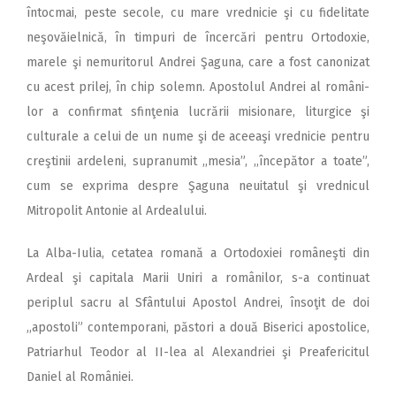
întocmai, peste secole, cu mare vrednicie şi cu fidelitate
neşovăielnică, în timpuri de încercări pentru Ortodoxie,
marele şi nemuritorul Andrei Şaguna, care a fost canonizat
cu acest prilej, în chip solemn. Apostolul Andrei al români-
lor a confirmat sfinţenia lucrării misionare, liturgice şi
culturale a celui de un nume şi de aceeaşi vrednicie pentru
creştinii ardeleni, supranumit ,,mesia”, ,,începător a toate”,
cum se exprima despre Şaguna neuitatul şi vrednicul
Mitropolit Antonie al Ardealului.
La Alba-Iulia, cetatea romană a Ortodoxiei româneşti din
Ardeal şi capitala Marii Uniri a românilor, s-a continuat
periplul sacru al Sfântului Apostol Andrei, însoţit de doi
,,apostoli” contemporani, păstori a două Biserici apostolice,
Patriarhul Teodor al II-lea al Alexandriei şi Preafericitul
Daniel al României.