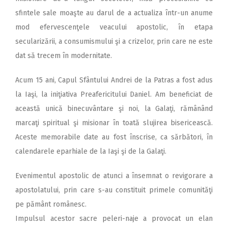
sfintele sale moaşte au darul de a actualiza într-un anume
mod efervescenţele veacului apostolic, în etapa
secularizării, a consumismului şi a crizelor, prin care ne este
dat să trecem în modernitate.
Acum 15 ani, Capul Sfântului Andrei de la Patras a fost adus
la Iaşi, la iniţiativa Preafericitului Daniel. Am beneficiat de
această unică binecuvântare şi noi, la Galaţi, rămânând
marcaţi spiritual şi misionar în toată slujirea bisericească.
Aceste memorabile date au fost înscrise, ca sărbători, în
calendarele eparhiale de la Iaşi şi de la Galaţi.
Evenimentul apostolic de atunci a însemnat o revigorare a
apostolatului, prin care s-au constituit primele comunităţi
pe pământ românesc.
Impulsul acestor sacre peleri-naje a provocat un elan