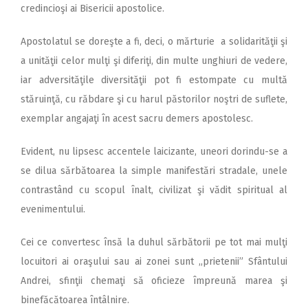
credincioşi ai Bisericii apostolice.
Apostolatul se doreşte a fi, deci, o mărturie a solidarităţii şi
a unităţii celor mulţi şi diferiţi, din multe unghiuri de vedere,
iar adversităţile diversităţii pot fi estompate cu multă
stăruinţă, cu răbdare şi cu harul păstorilor noştri de suflete,
exemplar angajaţi în acest sacru demers apostolesc.
Evident, nu lipsesc accentele laicizante, uneori dorindu-se a
se dilua sărbătoarea la simple manifestări stradale, unele
contrastând cu scopul înalt, civilizat şi vădit spiritual al
evenimentului.
Cei ce convertesc însă la duhul sărbătorii pe tot mai mulţi
locuitori ai oraşului sau ai zonei sunt ,,prietenii” Sfântului
Andrei, sfinţii chemaţi să oficieze împreună marea şi
binefăcătoarea întâlnire.