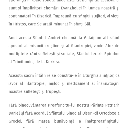
speranţei în toate zonele unde este trebuinţă de aceasta. Ei
sunt şi împlinitorii chemării Evangheliei în lumea noastră şi
continuatorii în Biserică, împreună cu sfinţiţii slujitori, ai vieţii
în Hristos, care Se arată minunat în sfinţii Săi.
Anul acesta Sfântul Andrei cheamă la Galaţi un alt sfânt
apostol al misiunii creştine şi al filantropiei, vindecător de
multiplele răni sufleteşti şi sociale, Sfântul Ierarh Spiridon
al Trimitundei, de la Kerkira.
Această sacră întâlnire se constitu-ie în Liturghia sfinţilor, ca
izvor al filantropiei, mijloc şi medicament al însănătoşirii
noastre sufleteşti şi trupeşti.
Fără binecuvântarea Preafericitu-lui nostru Părinte Patriarh
Daniel şi fără acordul Sfântului Sinod al Biseri-cii Ortodoxe a
Greciei, fără marea bunăvoinţă a Înaltpreasfinţitului