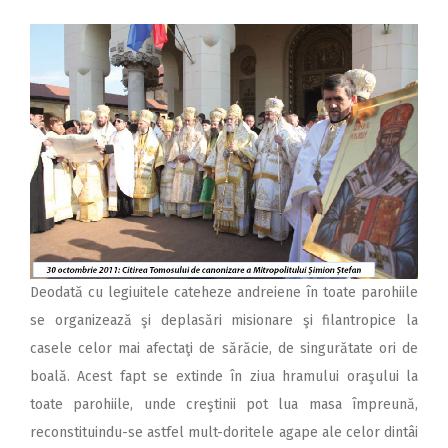
Deodată cu legiuitele cateheze andreiene în toate parohiile
se organizează şi deplasări misionare şi filantropice la
casele celor mai afectaţi de sărăcie, de singurătate ori de
boală. Acest fapt se extinde în ziua hramului oraşului la
toate parohiile, unde creştinii pot lua masa împreună,
reconstituindu-se astfel mult-doritele agape ale celor dintâi