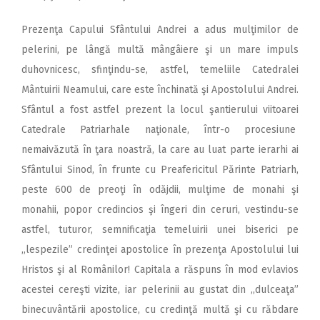
Prezenţa Capului Sfântului Andrei a adus mulţimilor de
pelerini, pe lângă multă mângâiere şi un mare impuls
duhovnicesc, sfinţindu-se, astfel, temeliile Catedralei
Mântuirii Neamului, care este închinată şi Apostolului Andrei.
Sfântul a fost astfel prezent la locul şantierului viitoarei
Catedrale Patriarhale naţionale, într-o procesiune
nemaivăzută în ţara noastră, la care au luat parte ierarhi ai
Sfântului Sinod, în frunte cu Preafericitul Părinte Patriarh,
peste 600 de preoţi în odăjdii, mulţime de monahi şi
monahii, popor credincios şi îngeri din ceruri, vestindu-se
astfel, tuturor, semnificaţia temeluirii unei biserici pe
,,lespezile” credinţei apostolice în prezenţa Apostolului lui
Hristos şi al Românilor! Capitala a răspuns în mod evlavios
acestei cereşti vizite, iar pelerinii au gustat din ,,dulceaţa”
binecuvântării apostolice, cu credinţă multă şi cu răbdare