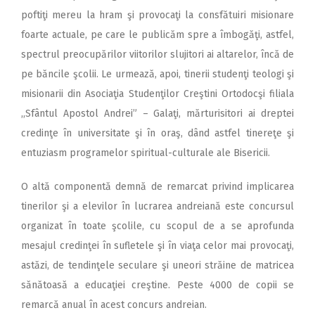
poftiţi mereu la hram şi provocaţi la consfătuiri misionare
foarte actuale, pe care le publicăm spre a îmbogăţi, astfel,
spectrul preocupărilor viitorilor slujitori ai altarelor, încă de
pe băncile şcolii. Le urmează, apoi, tinerii studenţi teologi şi
misionarii din Asociaţia Studenţilor Creştini Ortodocşi filiala
,,Sfântul Apostol Andrei” – Galaţi, mărturisitori ai dreptei
credinţe în universitate şi în oraş, dând astfel tinereţe şi
entuziasm programelor spiritual-culturale ale Bisericii.
O altă componentă demnă de remarcat privind implicarea
tinerilor şi a elevilor în lucrarea andreiană este concursul
organizat în toate şcolile, cu scopul de a se aprofunda
mesajul credinţei în sufletele şi în viaţa celor mai provocaţi,
astăzi, de tendinţele seculare şi uneori străine de matricea
sănătoasă a educaţiei creştine. Peste 4000 de copii se
remarcă anual în acest concurs andreian.