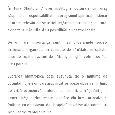
În luna Sfântului Andrei, instituţiile culturale din oraş
răspund cu responsabilitate la programul spiritual-misionar
al urbei, relevân-du-se astfel legătura dintre cult şi cultură,
evident, la măsurile şi cu posibilităţile noastre locale.
De o mare importanţă sunt însă programele social-
misionare, organizate în centrele de sănătate, în spitale,
case de copii ori aziluri de bătrâni, dar şi în cele specifice
ale Eparhiei.
Lucrarea filantropică este susţinută de o mulţime de
voluntari, tineri ori vârstnici, încât se poate observa, în timp
de criză economică, puterea comuniunii, a frăţietăţii şi a
generozităţii dezinteresate, izvorâte din inimi milostive şi
întărite, cu entuziasm, de ,,braţele” deschise ale Domnului,
prin ucenicii faptelor bune.