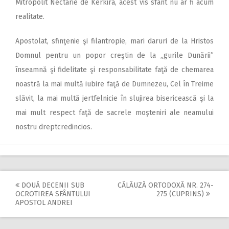
Mitropolit Nectarie de Kerkira, acest vis sfânt nu ar fi acum
realitate.
Apostolat, sfinţenie şi filantropie, mari daruri de la Hristos
Domnul pentru un popor creştin de la „gurile Dunării”
înseamnă şi fidelitate şi responsabilitate faţă de chemarea
noastră la mai multă iubire faţă de Dumnezeu, Cel în Treime
slăvit, la mai multă jertfelnicie în slujirea bisericească şi la
mai mult respect faţă de sacrele moşteniri ale neamului
nostru dreptcredincios.
DOUĂ DECENII SUB
CĂLĂUZĂ ORTODOXĂ NR. 274-
Post
OCROTIREA SFÂNTULUI
275 (CUPRINS)
APOSTOL ANDREI
navigation