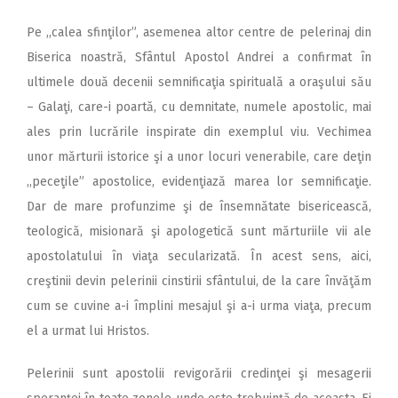
Pe ,,calea sfinţilor”, asemenea altor centre de pelerinaj din
Biserica noastră, Sfântul Apostol Andrei a confirmat în
ultimele două decenii semnificaţia spirituală a oraşului său
– Galaţi, care-i poartă, cu demnitate, numele apostolic, mai
ales prin lucrările inspirate din exemplul viu. Vechimea
unor mărturii istorice şi a unor locuri venerabile, care deţin
,,peceţile” apostolice, evidenţiază marea lor semnificaţie.
Dar de mare profunzime şi de însemnătate bisericească,
teologică, misionară şi apologetică sunt mărturiile vii ale
apostolatului în viaţa secularizată. În acest sens, aici,
creştinii devin pelerinii cinstirii sfântului, de la care învăţăm
cum se cuvine a-i împlini mesajul şi a-i urma viaţa, precum
el a urmat lui Hristos.
Pelerinii sunt apostolii revigorării credinţei şi mesagerii