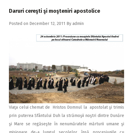
2018
Daruri cereşti şi moşteniri apostolice
2017
Posted on
December 12, 2011
By
admin
2016
2015
2014
2013
2012
2011
2010
2009
Viaţa celui chemat de Hristos Domnul la apostolat şi trimis
prin puterea Sfântului Duh la strămoşii noştri dintre Dunăre
şi Mare se regăseşte în nenumăratele mărturii umane şi
misionare de-a lungul secolelor, însă procesiunile cu