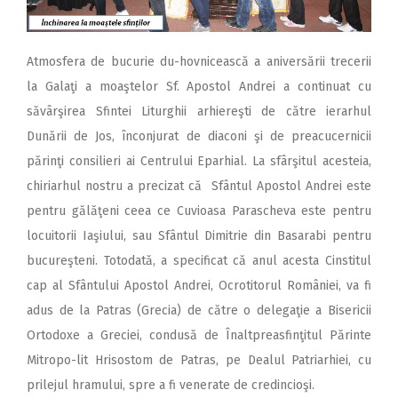
Atmosfera de bucurie du-hovnicească a aniversării trecerii
la Galaţi a moaştelor Sf. Apostol Andrei a continuat cu
săvârşirea Sfintei Liturghii arhiereşti de către ierarhul
Dunării de Jos, înconjurat de diaconi şi de preacucernicii
părinţi consilieri ai Centrului Eparhial. La sfârşitul acesteia,
chiriarhul nostru a precizat că Sfântul Apostol Andrei este
pentru gălăţeni ceea ce Cuvioasa Parascheva este pentru
locuitorii Iaşiului, sau Sfântul Dimitrie din Basarabi pentru
bucureşteni. Totodată, a specificat că anul acesta Cinstitul
cap al Sfântului Apostol Andrei, Ocrotitorul României, va fi
adus de la Patras (Grecia) de către o delegaţie a Bisericii
Ortodoxe a Greciei, condusă de Înaltpreasfinţitul Părinte
Mitropo-lit Hrisostom de Patras, pe Dealul Patriarhiei, cu
prilejul hramului, spre a fi venerate de credincioşi.