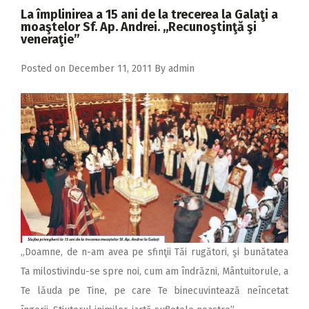
2018
La împlinirea a 15 ani de la trecerea la Galaţi a
moaştelor Sf. Ap. Andrei. ,,Recunoştinţă şi
2017
veneraţie”
2016
Posted on
December 11, 2011
By
admin
2015
2014
2013
2012
2011
2010
2009
„Doamne, de n-am avea pe sfinţii Tăi rugători, şi bunătatea
Ta milostivindu-se spre noi, cum am îndrăzni, Mântuitorule, a
Te lăuda pe Tine, pe care Te binecuvintează neîncetat