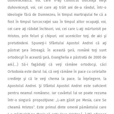
duhovnicească, voi, care n-aţi cunoscut dulceaţa vieţii
duhovniceşti, voi, cei care aţi trăit ani de-a rândul, într-o
ideologie fără de Dumnezeu, în timpul martirajului fie că a
fost în timpul turcocraţiei sau în timpul altor ocupaţii, voi,
cei care aţi răbdat închisori, voi, cei care L-aţi mărturisit pe
Hristos, prin feluri şi chipuri, voi ucenicilor toţi, de aici şi
pretutindeni. Spuneţi-i Sfântului Apostol Andrei că aţi
păstrat ţara întreagă; în această ţară, românii toţi sunt
ortodocşi! În această ţară, Evanghelia e păstrată de 2000 de
ani.(…) Să-i fagăduiţi că veţi rămâne ortodocşi, căci
Ortodoxia este darul lui, că veţi rămâne în pace cu celelalte
credinţe şi că le veţi chema la pace, la înţelegere, la
Apostolul Andrei. Şi Sfântul Apostol Andrei este suficient
pentru neamul românesc. Iar cuvântul lui se poate rezuma
într-o singură propoziţiune: ,,L-am găsit pe Mesia, care Se
cheamă Hristos”. Este primul dinte omenii pământului care