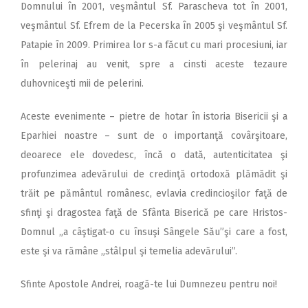
Domnului în 2001, veşmântul Sf. Parascheva tot în 2001,
veşmântul Sf. Efrem de la Pecerska în 2005 şi veşmântul Sf.
Patapie în 2009. Primirea lor s-a făcut cu mari procesiuni, iar
în pelerinaj au venit, spre a cinsti aceste tezaure
duhovniceşti mii de pelerini.
Aceste evenimente – pietre de hotar în istoria Bisericii şi a
Eparhiei noastre – sunt de o importanţă covârşitoare,
deoarece ele dovedesc, încă o dată, autenticitatea şi
profunzimea adevărului de credinţă ortodoxă plămădit şi
trăit pe pământul românesc, evlavia credincioşilor faţă de
sfinţi şi dragostea faţă de Sfânta Biserică pe care Hristos-
Domnul „a câştigat-o cu însuşi Sângele Său”şi care a fost,
este şi va rămâne „stâlpul şi temelia adevărului”.
Sfinte Apostole Andrei, roagă-te lui Dumnezeu pentru noi!