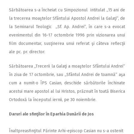
Sărbătoarea s-a încheiat cu Simpozionul intitulat ,,15 ani de
la trecerea moaştelor Sfântului Apostol Andrei la Galaţi”, de
la Seminarul Teologic ,,Sf. Ap. Andrei”, în care s-a evocat
evenimentul din 16-17 octombrie 1996 prin vizionarea unui
film documentar, susţinerea unui referat şi câteva reflecţii
ale pc. pr. director.
Sărbătoarea „Trecerii la Galaţi a moaştelor Sfântului Andrei”
în ziua de 17 octombrie, sau „Sfântul Andrei de toamnă” aşa
cum a numit-o ÎPS Casian, deschide sărbătorile închinate
acestui mare apostol al lui Hristos, prăznuit în toată Biserica
Ortodoxă la începutul iernii, pe 30 noiembrie.
Daruri ale sfinţilor în Eparhia Dunării de Jos
Înaltpreasfinţitul Părinte Arhi-episcop Casian nu s-a ostenit