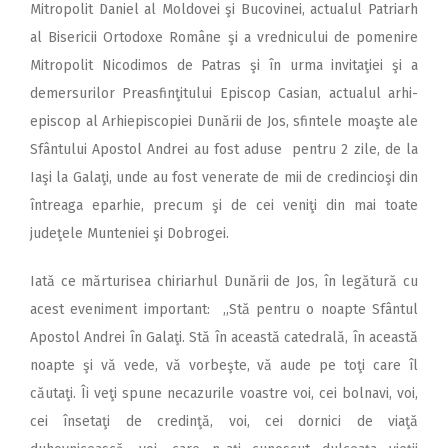
Mitropolit Daniel al Moldovei şi Bucovinei, actualul Patriarh
al Bisericii Ortodoxe Române şi a vrednicului de pomenire
Mitropolit Nicodimos de Patras şi în urma invitaţiei şi a
demersurilor Preasfinţitului Episcop Casian, actualul arhi-
episcop al Arhiepiscopiei Dunării de Jos, sfintele moaşte ale
Sfântului Apostol Andrei au fost aduse pentru 2 zile, de la
Iaşi la Galaţi, unde au fost venerate de mii de credincioşi din
întreaga eparhie, precum şi de cei veniţi din mai toate
judeţele Munteniei şi Dobrogei.
Iată ce mărturisea chiriarhul Dunării de Jos, în legătură cu
acest eveniment important: ,,Stă pentru o noapte Sfântul
Apostol Andrei în Galaţi. Stă în această catedrală, în această
noapte şi vă vede, vă vorbeşte, vă aude pe toţi care îl
căutaţi. Îi veţi spune necazurile voastre voi, cei bolnavi, voi,
cei însetaţi de credinţă, voi, cei dornici de viaţă