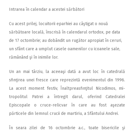
Intrarea în calendar a acestei sărbători
Cu acest prilej, locuitorii eparhiei au câştigat o nouă
sărbătoare locală, înscrisă în calendarul ortodox, pe data
de 17 octombrie; au dobândit un rugător apropiat în ceruri,
un sfânt care a umplut casele oamenilor cu icoanele sale,
rămânând şi în inimile lor.
Un an mai târziu, la aceeaşi dată a avut loc în catedrală
sfinţirea unei fresce care reprezintă evenimentul din 1996.
La acest moment festiv, Înaltpreasfinţitul Nicodimos, mi-
tropolitul Patrei a întregit darul, oferind Catedralei
Episcopale o cruce-relicvar în care au fost aşezate
părticele din lemnul crucii de martiriu, a Sfântului Andrei.
În seara zilei de 16 octombrie a.c., toate bisericile şi