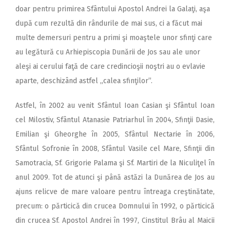
doar pentru primirea Sfântului Apostol Andrei la Galaţi, aşa
după cum rezultă din rândurile de mai sus, ci a făcut mai
multe demersuri pentru a primi şi moaştele unor sfinţi care
au legătură cu Arhiepiscopia Dunării de Jos sau ale unor
aleşi ai cerului faţă de care credincioşii noştri au o evlavie
aparte, deschizând astfel ,,calea sfinţilor”.
Astfel, în 2002 au venit Sfântul Ioan Casian şi Sfântul Ioan
cel Milostiv, Sfântul Atanasie Patriarhul în 2004, Sfinţii Dasie,
Emilian şi Gheorghe în 2005, Sfântul Nectarie în 2006,
Sfântul Sofronie în 2008, Sfântul Vasile cel Mare, Sfinţii din
Samotracia, Sf. Grigorie Palama şi Sf. Martiri de la Niculiţel în
anul 2009. Tot de atunci şi până astăzi la Dunărea de Jos au
ajuns relicve de mare valoare pentru întreaga creştinătate,
precum: o părticică din crucea Domnului în 1992, o părticică
din crucea Sf. Apostol Andrei în 1997, Cinstitul Brâu al Maicii