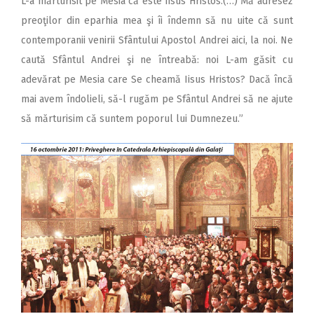
L-a mărturisit pe Mesia că este Iisus Hristos.(…) Mă adresez
preoţilor din eparhia mea şi îi îndemn să nu uite că sunt
contemporanii venirii Sfântului Apostol Andrei aici, la noi. Ne
caută Sfântul Andrei şi ne întreabă: noi L-am găsit cu
adevărat pe Mesia care Se cheamă Iisus Hristos? Dacă încă
mai avem îndolieli, să-l rugăm pe Sfântul Andrei să ne ajute
să mărturisim că suntem poporul lui Dumnezeu.”