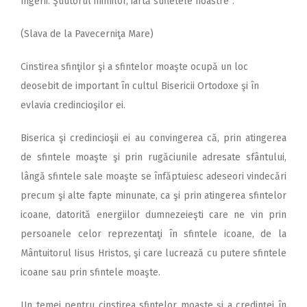
îngerii. Ştiutorul inimilor, iartă sufletele noastre”.
(Slava de la Pavecerniţa Mare)
Cinstirea sfinţilor şi a sfintelor moaşte ocupă un loc
deosebit de important în cultul Bisericii Ortodoxe şi în
evlavia credincioşilor ei.
Biserica şi credincioşii ei au convingerea că, prin atingerea
de sfintele moaşte şi prin rugăciunile adresate sfântului,
lângă sfintele sale moaşte se înfăptuiesc adeseori vindecări
precum şi alte fapte minunate, ca şi prin atingerea sfintelor
icoane, datorită energiilor dumnezeieşti care ne vin prin
persoanele celor reprezentaţi în sfintele icoane, de la
Mântuitorul Iisus Hristos, şi care lucrează cu putere sfintele
icoane sau prin sfintele moaşte.
Un temei pentru cinstirea sfintelor moaşte şi a credinţei în