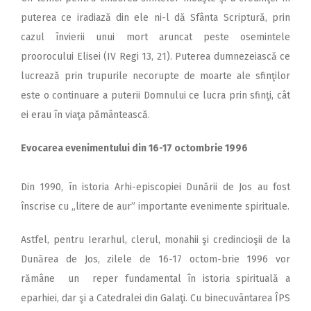
puterea ce iradiază din ele ni-l dă Sfânta Scriptură, prin
cazul învierii unui mort aruncat peste osemintele
proorocului Elisei (IV Regi 13, 21). Puterea dumnezeiască ce
lucrează prin trupurile necorupte de moarte ale sfinţilor
este o continuare a puterii Domnului ce lucra prin sfinţi, cât
ei erau în viaţa pământească.
Evocarea evenimentului din 16-17 octombrie 1996
Din 1990, în istoria Arhi-episcopiei Dunării de Jos au fost
înscrise cu „litere de aur” importante evenimente spirituale.
Astfel, pentru Ierarhul, clerul, monahii şi credincioşii de la
Dunărea de Jos, zilele de 16-17 octom-brie 1996 vor
rămâne un reper fundamental în istoria spirituală a
eparhiei, dar şi a Catedralei din Galaţi. Cu binecuvântarea ÎPS