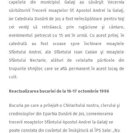
capelele din municipiul Galaţi au săvârşit Vecernia
sărbătoririi Trecerii moaştelor Sf. Apostol Andrei la Galaţi,
iar Catedrala Dunării de Jos a fost neîncăpătoare pentru toţi
cei veniţi să retrăiască, prin rugăciune şi cântare,
evenimentul petrecut cu 15 ani în urmă. Cu acest prilej, în
catedrală au fost scoase spre închinare moaştele
Sfântului Andrei, ale Sfântului Ioan Casian şi moaştele
Sfântului Nectarie, alături de celelalte părticele din
trupurile sfinţilor, care se află permanent în acest locaş de
cult.
Reactualizarea bucuriei de la 16-17 octombrie 1996
Bucuria pe care a prilejuit-o Chiriarhului nostru, clerului şi
credincioşilor din Eparhia Dunării de Jos, comemorarea
trecerii moaştelor Sfântului Apostol Andrei la Galaţi se
poate constata din cuvântul de învăţătură al ÎPS Sale: „Nu