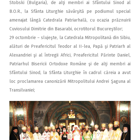
Stobski (Bulgaria), de alţi membri ai Sfântului Sinod al
B.O.R., la Sfânta Liturghie săvârşită pe podiumul special
amenajat lângă Catedrala Patriarhală, cu ocazia prăznuirii
Cuviosului Dimitrie din Basarabi, ocrotitorul Bucureştilor;
29 octombrie – slujeşte, la Catedrala Mitropolitană din Sibiu,
alături de Preafericitul Teodor al II-lea, Papă şi Patriarh al
Alexandriei şi al întregii Africi, Preafericitul Părinte Daniel,
Patriarhul Bisericii Ortodoxe Române şi de alţi membri ai
Sfântului Sinod, la Sfânta Liturghie în cadrul căreia a avut
loc proclamarea canonizării Mitropolitului Andrei Şaguna al
Transilvaniei;