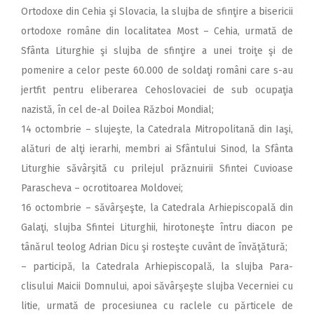
Ortodoxe din Cehia şi Slovacia, la slujba de sfinţire a bisericii
ortodoxe române din localitatea Most – Cehia, urmată de
Sfânta Liturghie şi slujba de sfinţire a unei troiţe şi de
pomenire a celor peste 60.000 de soldaţi români care s-au
jertfit pentru eliberarea Cehoslovaciei de sub ocupaţia
nazistă, în cel de-al Doilea Război Mondial;
14 octombrie – slujeşte, la Catedrala Mitropolitană din Iaşi,
alături de alţi ierarhi, membri ai Sfântului Sinod, la Sfânta
Liturghie săvârşită cu prilejul prăznuirii Sfintei Cuvioase
Parascheva – ocrotitoarea Moldovei;
16 octombrie – săvârşeşte, la Catedrala Arhiepiscopală din
Galaţi, slujba Sfintei Liturghii, hirotoneşte întru diacon pe
tânărul teolog Adrian Dicu şi rosteşte cuvânt de învăţătură;
– participă, la Catedrala Arhiepiscopală, la slujba Para-
clisului Maicii Domnului, apoi săvârşeşte slujba Vecerniei cu
litie, urmată de procesiunea cu raclele cu părticele de