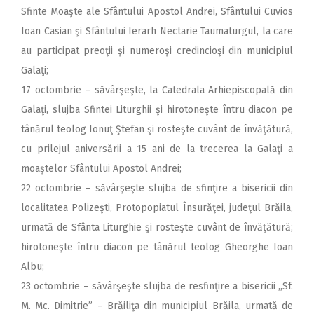
Sfinte Moaşte ale Sfântului Apostol Andrei, Sfântului Cuvios
Ioan Casian şi Sfântului Ierarh Nectarie Taumaturgul, la care
au participat preoţii şi numeroşi credincioşi din municipiul
Galaţi;
17 octombrie – săvârşeşte, la Catedrala Arhiepiscopală din
Galaţi, slujba Sfintei Liturghii şi hirotoneşte întru diacon pe
tânărul teolog Ionuţ Ştefan şi rosteşte cuvânt de învăţătură,
cu prilejul aniversării a 15 ani de la trecerea la Galaţi a
moaştelor Sfântului Apostol Andrei;
22 octombrie – săvârşeşte slujba de sfinţire a bisericii din
localitatea Polizeşti, Protopopiatul Însurăţei, judeţul Brăila,
urmată de Sfânta Liturghie şi rosteşte cuvânt de învăţătură;
hirotoneşte întru diacon pe tânărul teolog Gheorghe Ioan
Albu;
23 octombrie – săvârşeşte slujba de resfinţire a bisericii ,,Sf.
M. Mc. Dimitrie” – Brăiliţa din municipiul Brăila, urmată de