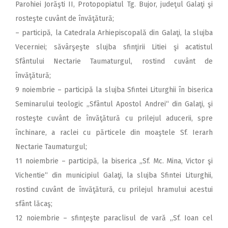
Parohiei Jorăşti II, Protopopiatul Tg. Bujor, judeţul Galaţi şi
rosteşte cuvânt de învăţătură;
– participă, la Catedrala Arhiepiscopală din Galaţi, la slujba
Vecerniei; săvârşeşte slujba sfinţirii Litiei şi acatistul
Sfântului Nectarie Taumaturgul, rostind cuvânt de
învăţătură;
9 noiembrie – participă la slujba Sfintei Liturghii în biserica
Seminarului teologic ,,Sfântul Apostol Andrei“ din Galaţi, şi
rosteşte cuvânt de învăţătură cu prilejul aducerii, spre
închinare, a raclei cu părticele din moaştele Sf. Ierarh
Nectarie Taumaturgul;
11 noiembrie – participă, la biserica ,,Sf. Mc. Mina, Victor şi
Vichentie“ din municipiul Galaţi, la slujba Sfintei Liturghii,
rostind cuvânt de învăţătură, cu prilejul hramului acestui
sfânt lăcaş;
12 noiembrie – sfinţeşte paraclisul de vară ,,Sf. Ioan cel