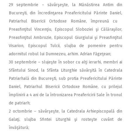
29 septembrie – săvârşeşte, la Mănăstirea Antim din
Bucureşti, din încredinţarea Preafericitului Părinte Daniel,
Patriarhul Bisericii Ortodoxe Române, împreună cu
Preasfinţitul Vincenţiu, Episcopul Sloboziei şi Călăraşilor,
Preasfinţitul Ambrozie, Episcopul Giurgiului şi Preasfinţitul
Visarion, Episcopul Tulcii, slujba de pomenire pentru
adormitul robul lui Dumnezeu, arhim. Adrian Făgeţean;
30 septembrie – slujeşte în sobor cu alţi ierarhi, membri ai
Sfântului Sinod, la Sfânta Liturghie săvârşită în Catedrala
Patriarhală din Bucureşti, sub protia Preafericitului Părinte
Daniel, Patriarhul Bisericii Ortodoxe Române, cu prilejul
împlinirii a 4 ani de la întronizarea Preafericirii Sale în tronul
de patriarh;
2 octombrie – săvârşeşte, la Catedrala Arhiepiscopală din
Galaţi, slujba Sfintei Liturghii şi rosteşte cuvânt de
învăţătură;