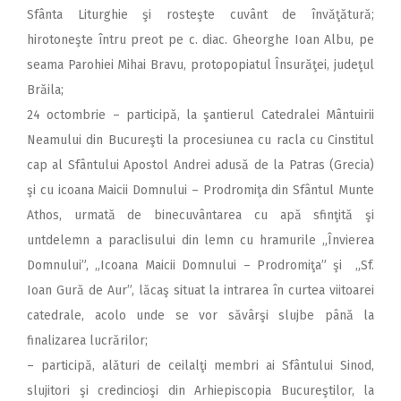
Sfânta Liturghie şi rosteşte cuvânt de învăţătură;
hirotoneşte întru preot pe c. diac. Gheorghe Ioan Albu, pe
seama Parohiei Mihai Bravu, protopopiatul Însurăţei, judeţul
Brăila;
24 octombrie – participă, la şantierul Catedralei Mântuirii
Neamului din Bucureşti la procesiunea cu racla cu Cinstitul
cap al Sfântului Apostol Andrei adusă de la Patras (Grecia)
şi cu icoana Maicii Domnului – Prodromiţa din Sfântul Munte
Athos, urmată de binecuvântarea cu apă sfinţită şi
untdelemn a paraclisului din lemn cu hramurile „Învierea
Domnului”, „Icoana Maicii Domnului – Prodromiţa” şi „Sf.
Ioan Gură de Aur”, lăcaş situat la intrarea în curtea viitoarei
catedrale, acolo unde se vor săvârşi slujbe până la
finalizarea lucrărilor;
– participă, alături de ceilalţi membri ai Sfântului Sinod,
slujitori şi credincioşi din Arhiepiscopia Bucureştilor, la