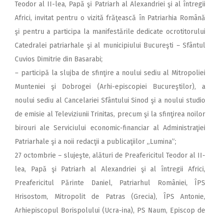
Teodor al II-lea, Papă şi Patriarh al Alexandriei şi al întregii
Africi, invitat pentru o vizită frăţească în Patriarhia Română
şi pentru a participa la manifestările dedicate ocrotitorului
Catedralei patriarhale şi al municipiului Bucureşti – Sfântul
Cuvios Dimitrie din Basarabi;
– participă la slujba de sfinţire a noului sediu al Mitropoliei
Munteniei şi Dobrogei (Arhi-episcopiei Bucureştilor), a
noului sediu al Cancelariei Sfântului Sinod şi a noului studio
de emisie al Televiziunii Trinitas, precum şi la sfinţirea noilor
birouri ale Serviciului economic-financiar al Administraţiei
Patriarhale şi a noii redacţii a publicaţiilor ,,Lumina”;
27 octombrie – slujeşte, alături de Preafericitul Teodor al II-
lea, Papă şi Patriarh al Alexandriei şi al întregii Africi,
Preafericitul Părinte Daniel, Patriarhul României, ÎPS
Hrisostom, Mitropolit de Patras (Grecia), ÎPS Antonie,
Arhiepiscopul Borispolului (Ucra-ina), PS Naum, Episcop de