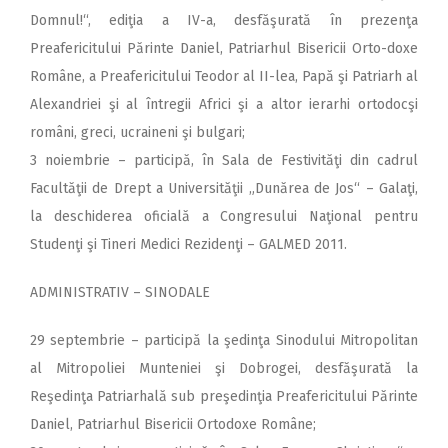
Domnul!“, ediţia a IV-a, desfăşurată în prezenţa
Preafericitului Părinte Daniel, Patriarhul Bisericii Orto-doxe
Române, a Preafericitului Teodor al II-lea, Papă şi Patriarh al
Alexandriei şi al întregii Africi şi a altor ierarhi ortodocşi
români, greci, ucraineni şi bulgari;
3 noiembrie – participă, în Sala de Festivităţi din cadrul
Facultăţii de Drept a Universităţii „Dunărea de Jos“ – Galaţi,
la deschiderea oficială a Congresului Naţional pentru
Studenţi şi Tineri Medici Rezidenţi – GALMED 2011.
ADMINISTRATIV – SINODALE
29 septembrie – participă la şedinţa Sinodului Mitropolitan
al Mitropoliei Munteniei şi Dobrogei, desfăşurată la
Reşedinţa Patriarhală sub preşedinţia Preafericitului Părinte
Daniel, Patriarhul Bisericii Ortodoxe Române;