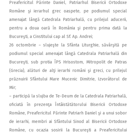
Preafericitul Părinte Daniel, Patriarhul Bisericii Ortodoxe
Române şi ierarhul grec oaspete, pe podiumul special
amenajat lângă Catedrala Patriarhală, cu prilejul aducerii,
pentru a doua oară în România şi pentru prima dată la
Bucureşti, a Cinstitului cap al Sf. Ap. Andrei;
26 octombrie – slujeşte la Sfânta Liturghie, săvârşită pe
podiumul special amenajat lângă Catedrala Patriarhală din
Bucureşti, sub protia ÎPS Hrisostom, Mitropolit de Patras
(Grecia), alături de alţi ierarhi români şi greci, cu prilejul
prăznuirii Sfântului Mare Mucenic Dimitrie, Izvorâtorul de
Mir;
– participă la slujba de Te-Deum de la Catedrala Patriarhală,
oficiată în prezenţa Întâistătătorului Bisericii Ortodoxe
Române, Preafericitul Părinte Patriarh Daniel şi a unui sobor
de ierarhi, membri ai Sfântului Sinod al Bisericii Ortodoxe
Române, cu ocazia sosirii la Bucureşti a Preafericitului