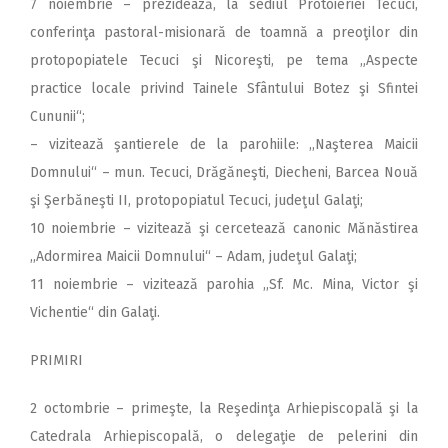
7 noiembrie – prezidează, la sediul Protoieriei Tecuci,
conferinţa pastoral-misionară de toamnă a preoţilor din
protopopiatele Tecuci şi Nicoreşti, pe tema „Aspecte
practice locale privind Tainele Sfântului Botez şi Sfintei
Cununii“;
– vizitează şantierele de la parohiile: ,,Naşterea Maicii
Domnului“ – mun. Tecuci, Drăgăneşti, Diecheni, Barcea Nouă
şi Şerbăneşti II, protopopiatul Tecuci, judeţul Galaţi;
10 noiembrie – vizitează şi cercetează canonic Mănăstirea
,,Adormirea Maicii Domnului“ – Adam, judeţul Galaţi;
11 noiembrie – vizitează parohia ,,Sf. Mc. Mina, Victor şi
Vichentie“ din Galaţi.
PRIMIRI
2 octombrie – primeşte, la Reşedinţa Arhiepiscopală şi la
Catedrala Arhiepiscopală, o delegaţie de pelerini din