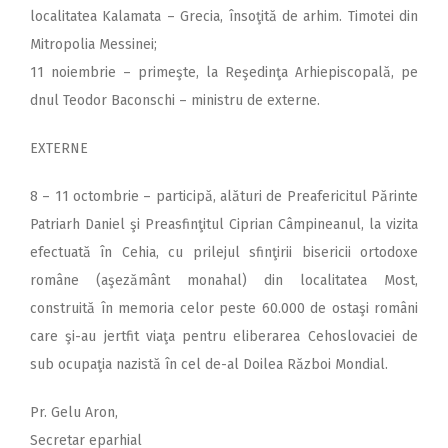
localitatea Kalamata – Grecia, însoţită de arhim. Timotei din
Mitropolia Messinei;
11 noiembrie – primeşte, la Reşedinţa Arhiepiscopală, pe
dnul Teodor Baconschi – ministru de externe.
EXTERNE
8 – 11 octombrie – participă, alături de Preafericitul Părinte
Patriarh Daniel şi Preasfinţitul Ciprian Câmpineanul, la vizita
efectuată în Cehia, cu prilejul sfinţirii bisericii ortodoxe
române (aşezământ monahal) din localitatea Most,
construită în memoria celor peste 60.000 de ostaşi români
care şi-au jertfit viaţa pentru eliberarea Cehoslovaciei de
sub ocupaţia nazistă în cel de-al Doilea Război Mondial.
Pr. Gelu Aron,
Secretar eparhial