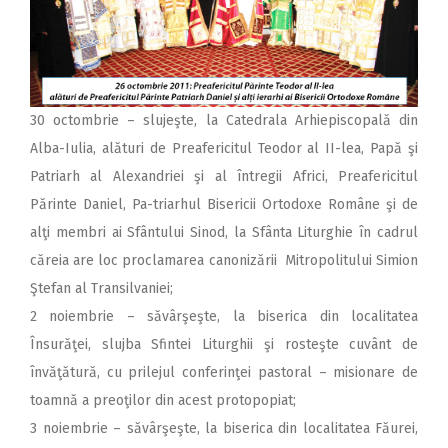
30 octombrie – slujeşte, la Catedrala Arhiepiscopală din
Alba-Iulia, alături de Preafericitul Teodor al II-lea, Papă şi
Patriarh al Alexandriei şi al întregii Africi, Preafericitul
Părinte Daniel, Pa-triarhul Bisericii Ortodoxe Române şi de
alţi membri ai Sfântului Sinod, la Sfânta Liturghie în cadrul
căreia are loc proclamarea canonizării Mitropolitului Simion
Ştefan al Transilvaniei;
2 noiembrie – săvârşeşte, la biserica din localitatea
Însurăţei, slujba Sfintei Liturghii şi rosteşte cuvânt de
învăţătură, cu prilejul conferinţei pastoral – misionare de
toamnă a preoţilor din acest protopopiat;
3 noiembrie – săvârşeşte, la biserica din localitatea Făurei,