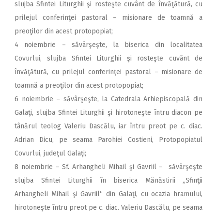
slujba Sfintei Liturghii şi rosteşte cuvânt de învăţătură, cu
prilejul conferinţei pastoral – misionare de toamnă a
preoţilor din acest protopopiat;
4 noiembrie – săvârşeşte, la biserica din localitatea
Covurlui, slujba Sfintei Liturghii şi rosteşte cuvânt de
învăţătură, cu prilejul conferinţei pastoral – misionare de
toamnă a preoţilor din acest protopopiat;
6 noiembrie – săvârşeşte, la Catedrala Arhiepiscopală din
Galaţi, slujba Sfintei Liturghii şi hirotoneşte întru diacon pe
tânărul teolog Valeriu Dascălu, iar întru preot pe c. diac.
Adrian Dicu, pe seama Parohiei Costieni, Protopopiatul
Covurlui, judeţul Galaţi;
8 noiembrie – Sf. Arhangheli Mihail şi Gavriil – săvârşeşte
slujba Sfintei Liturghii în biserica Mănăstirii ,,Sfinţii
Arhangheli Mihail şi Gavriil“ din Galaţi, cu ocazia hramului,
hirotoneşte întru preot pe c. diac. Valeriu Dascălu, pe seama