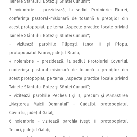
Tainele Sfântului Botez şi Sfintei Cununii“;
3 noiembrie – prezidează, la sediul Protoieriei Făurei,
conferinţa pastoral-misionară de toamnă a preoţilor din
acest protopopiat, pe tema „Aspecte practice locale privind
Tainele Sfântului Botez şi Sfintei Cununii“;
– vizitează parohiile Filipeşti, Ianca II şi Plopu,
protopopiatul Făurei, judeţul Brăila;
4 noiembrie – prezidează, la sediul Protoieriei Covurlui,
conferinţa pastoral-misionară de toamnă a preoţilor din
acest protopopiat, pe tema „Aspecte practice locale privind
Tainele Sfântului Botez şi Sfintei Cununii“;
– vizitează parohiile Pechea I şi II, precum şi Mănăstirea
,,Naşterea Maicii Domnului“ – Cudalbi, protopopiatul
Covurlui, judeţul Galaţi;
6 noiembrie – vizitează parohia Iveşti II, protopopiatul
Tecuci, judeţul Galaţi;