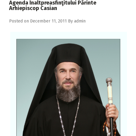
Agenda Înaltpreasfinţitului Părinte
2018
Arhiepiscop Casian
2017
Posted on
December 11, 2011
By
admin
2016
2015
2014
2013
2012
2011
2010
2009