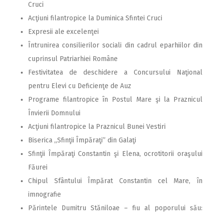
Cruci
Acţiuni filantropice la Duminica Sfintei Cruci
Expresii ale excelenţei
Întrunirea consilierilor sociali din cadrul eparhiilor din
cuprinsul Patriarhiei Române
Festivitatea de deschidere a Concursului Naţional
pentru Elevi cu Deficienţe de Auz
Programe filantropice în Postul Mare şi la Praznicul
Învierii Domnului
Acţiuni filantropice la Praznicul Bunei Vestiri
Biserica ,,Sfinţii Împăraţi” din Galaţi
Sfinţii Împăraţi Constantin şi Elena, ocrotitorii oraşului
Făurei
Chipul Sfântului Împărat Constantin cel Mare, în
imnografie
Părintele Dumitru Stăniloae – fiu al poporului său: