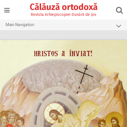
Skip
Călăuză ortodoxă
to
content
Revista Arhiepiscopiei Dunării de Jos
Main Navigation
Prima pagină
2026
2025
2024
2023
2022
2021
2020
2019