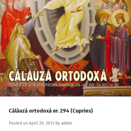
2018
2017
2016
2015
2014
2013
2012
2011
2010
2009
Călăuză ortodoxă nr. 294 (Cuprins)
Posted on
April 29, 2013
By
admin