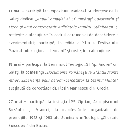
17 mai
– participă la Simpozionul Naţional Studenţesc de la
Galaţi dedicat „
Anului
omagial al Sf. Împăraţi Constantin şi
Elena şi Anul comemorativ «Părintele Dumitru Stăniloae»
” şi
rosteşte o alocuţiune în cadrul ceremoniei de deschidere a
evenimentului; participă, la ediţia a XI-a a Festivalului
Muzical Internaţional „Leonard” şi rosteşte o alocuţiune.
18 mai
– participă, la Seminarul Teologic „Sf. Ap. Andrei” din
Galaţi, la conferinţa
„Documente româneşti la Sfântul Munte
Athos. Experienţa unui pelerin-cercetător, la Sfântul Munte”
,
susţinută de cercetător dr. Florin Marinescu din Grecia.
27 mai –
participă, la invitaţia ÎPS Ciprian, Arhiepiscopul
Buzăului şi Vrancei, la manifestările organizate de
promoţiile 1973 şi 1983 ale Seminarului Teologic „Chesarie
Episcopul” din Buzău.