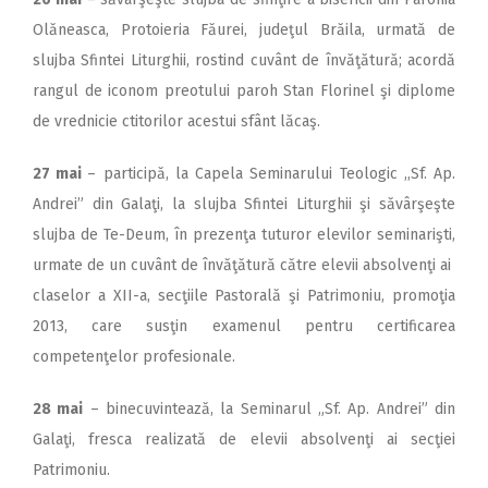
Olăneasca, Protoieria Făurei, judeţul Brăila, urmată de
slujba Sfintei Liturghii, rostind cuvânt de învăţătură; acordă
rangul de iconom preotului paroh Stan Florinel şi diplome
de vrednicie ctitorilor acestui sfânt lăcaş.
27 mai
– participă, la Capela Seminarului Teologic ,,Sf. Ap.
Andrei” din Galaţi, la slujba Sfintei Liturghii şi săvârşeşte
slujba de Te-Deum, în prezenţa tuturor elevilor seminarişti,
urmate de un cuvânt de învăţătură către elevii absolvenţi ai
claselor a XII-a, secţiile Pastorală şi Patrimoniu, promoţia
2013, care susţin examenul pentru certificarea
competenţelor profesionale.
28 mai
– binecuvintează, la Seminarul „Sf. Ap. Andrei” din
Galaţi, fresca realizată de elevii absolvenţi ai secţiei
Patrimoniu.