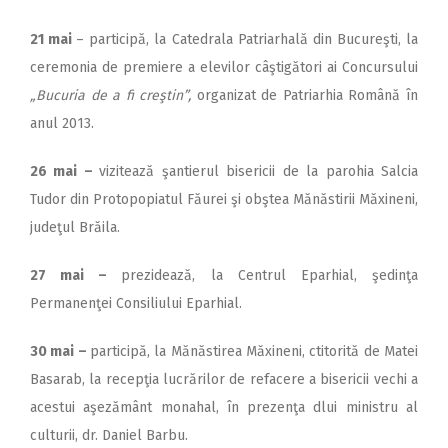
21 mai
– participă, la Catedrala Patriarhală din Bucureşti, la
ceremonia de premiere a elevilor câştigători ai Concursului
„Bucuria de a fi creştin”,
organizat de Patriarhia Română în
anul 2013.
26 mai –
vizitează şantierul bisericii de la parohia Salcia
Tudor din Protopopiatul Făurei şi obştea Mănăstirii Măxineni,
judeţul Brăila.
27 mai –
prezidează, la Centrul Eparhial, şedinţa
Permanenţei Consiliului Eparhial.
30 mai –
participă, la Mănăstirea Măxineni, ctitorită de Matei
Basarab, la recepţia lucrărilor de refacere a bisericii vechi a
acestui aşezământ monahal, în prezenţa dlui ministru al
culturii, dr. Daniel Barbu.