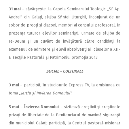
31 mai
– săvârşeşte, la Capela Seminarului Teologic ,,Sf. Ap.
Andrei” din Galaţi, slujba Sfintei Liturghii, înconjurat de un
sobor de preoţi şi diaconi, membri ai corpului profesoral, în
prezenţa tuturor elevilor seminarişti, urmate de slujba de
Te-Deum şi un cuvânt de învăţătură către candidaţii la
examenul de admitere şi elevii absolvenţi ai claselor a XII-
a, secţiile Pastorală şi Patrimoniu, promoţia 2013.
SOCIAL – CULTURALE
3 mai
– participă, în studiourile Express TV, la emisiunea cu
tema
„Jertfa şi Învierea Domnului“.
5 mai
–
Învierea Domnului
– vizitează creştinii şi creştinele
privaţi de libertate de la Penitenciarul de maximă siguranţă
din municipiul Galaţi; participă, la Centrul pastoral-misionar