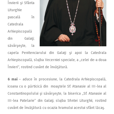
2018
Învierii şi Sfânta
Liturghie
2017
pascală în
2016
Catedrala
2015
Arhiepiscopală
din Galaţi;
2014
săvârşeşte, la
2013
capela Penitenciarului din Galaţi şi apoi la Catedrala
2012
Arhiepiscopală, slujba Vecerniei speciale, a „celei de-a doua
Învieri“, rostind cuvânt de învăţătură.
2011
2010
6 mai
– aduce în procesiune, la Catedrala Arhiepiscopală,
icoana cu o părticică din moaştele Sf. Atanasie al III-lea al
2009
Constantinopolului şi săvârşeşte, la biserica ,,Sf. Atanasie al
III-lea Patelarie” din Galaţi, slujba Sfintei Liturghii, rostind
cuvânt de învăţătură cu ocazia hramului acestui sfânt lăcaş.