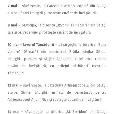
7 mai
– săvârşeşte, la Catedrala Arhiepiscopală din Galaţi,
slujba Sfintei Liturghii şi rosteşte cuvânt de învăţătură.
9 mai
– participă, la biserica ,,Izvorul Tămăduirii“ din Galaţi,
la slujba Vecerniei şi rosteşte cuvânt de învăţătură.
10 mai
–
Izvorul Tămăduirii
– săvârşeşte, la biserica ,,Buna
Vestire“ (Greacă) din municipiul Brăila, slujba Sfintei
Liturghii, precum şi slujba Aghesmei celei mici, rostind
cuvânt de învăţătură, cu prilejul sărbătorii Izvorului
Tămăduirii.
12 mai
– săvârşeşte, la Catedrala Arhiepiscopală din Galaţi,
slujba Sfintei Liturghii, urmată de parastasul pentru
Arhiepiscopul Antim Nica şi rosteşte cuvânt de învăţătură.
14 mai –
săvârşeşte, la biserica ,,Sf. Spiridon” din Galaţi,