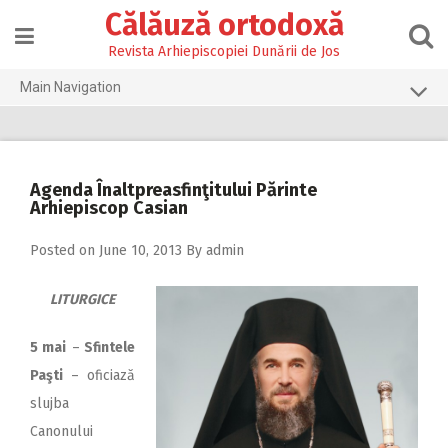
Skip
Călăuză ortodoxă
to
content
Revista Arhiepiscopiei Dunării de Jos
Main Navigation
Prima pagină
2026
Agenda Înaltpreasfinţitului Părinte
2025
Arhiepiscop Casian
2024
Posted on
June 10, 2013
By
admin
2023
LITURGICE
2022
2021
5 mai
–
Sfintele
Paşti
– oficiază
2020
slujba
2019
Canonului