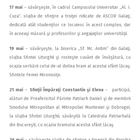
17 mai
– săvârşeşte, în cadrul Campusului Universitar „Al. I.
Cuza“, slujba de sfinţire a troiţei ridicate de ASCOR Galaţi,
dedicată atât studenţilor ce locuiesc în acest complex, dar
în aceeaşi măsură şi profesorilor şi angajaţilor universităţii.
19 mai
– săvârşeşte, la biserica „Sf. Mc. Antim” din Galaţi,
slujba Sfintei Liturghii şi rosteşte cuvânt de învăţătură, cu
ocazia serbării celui de-al doilea hram al acestui sfânt lăcaş:
Sfintele Femei Mironosiţe.
21 mai
–
Sfinţii Împăraţi Constantin şi Elena
– participă,
alături de Preafericitul Părinte Patriarh Daniel şi de membrii
Sinodului Mitropolitan al Mitropoliei Munteniei şi Dobrogei,
la slujba Sfintei Liturghii, săvârşită la Catedrala Patriarhală
din Bucureşti, cu ocazia hramului acestui sfânt lăcaş.
26 mai
– săvârşeşte slujba de sfinţire a bisericii din Parohia