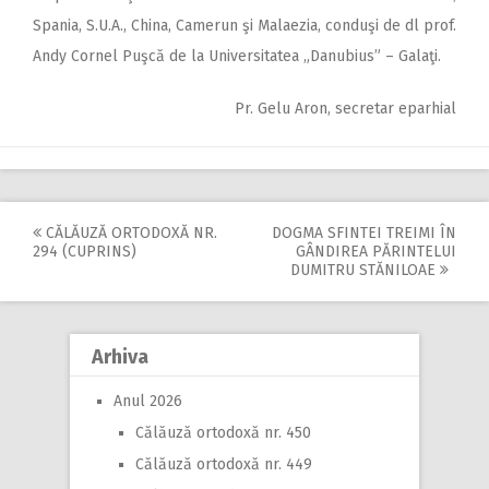
Spania, S.U.A., China, Camerun şi Malaezia, conduşi de dl prof.
Andy Cornel Puşcă de la Universitatea „Danubius” – Galaţi.
Pr. Gelu Aron, secretar eparhial
CĂLĂUZĂ ORTODOXĂ NR.
DOGMA SFINTEI TREIMI ÎN
Post
294 (CUPRINS)
GÂNDIREA PĂRINTELUI
DUMITRU STĂNILOAE
navigation
Arhiva
Anul 2026
Călăuză ortodoxă nr. 450
Călăuză ortodoxă nr. 449