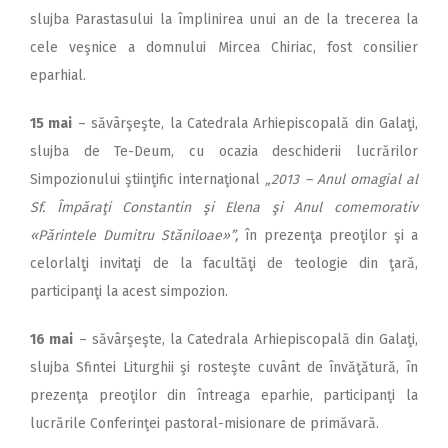
slujba Parastasului la împlinirea unui an de la trecerea la
cele veşnice a domnului Mircea Chiriac, fost consilier
eparhial.
15 mai
– săvârşeşte, la Catedrala Arhiepiscopală din Galaţi,
slujba de Te-Deum, cu ocazia deschiderii lucrărilor
Simpozionului ştiinţific internaţional
„2013 – Anul omagial al
Sf. Împăraţi Constantin şi Elena şi Anul comemorativ
«Părintele Dumitru Stăniloae»”,
în prezenţa preoţilor şi a
celorlalţi invitaţi de la facultăţi de teologie din ţară,
participanţi la acest simpozion.
16 mai
– săvârşeşte, la Catedrala Arhiepiscopală din Galaţi,
slujba Sfintei Liturghii şi rosteşte cuvânt de învăţătură, în
prezenţa preoţilor din întreaga eparhie, participanţi la
lucrările Conferinţei pastoral-misionare de primăvară.