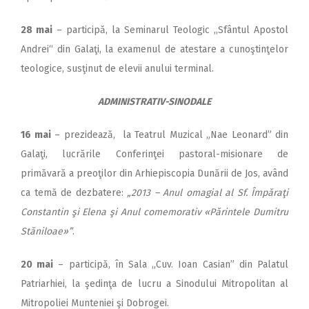
28 mai
– participă, la Seminarul Teologic ,,Sfântul Apostol
Andrei“ din Galaţi, la examenul de atestare a cunoştinţelor
teologice, susţinut de elevii anului terminal.
ADMINISTRATIV-SINODALE
16 mai
– prezidează, la Teatrul Muzical „Nae Leonard” din
Galaţi, lucrările Conferinţei pastoral-misionare de
primăvară a preoţilor din Arhiepiscopia Dunării de Jos, având
ca temă de dezbatere:
„2013 – Anul omagial al Sf. Împăraţi
Constantin şi Elena şi Anul comemorativ «Părintele Dumitru
Stăniloae»”
.
20 mai
– participă, în Sala ,,Cuv. Ioan Casian” din Palatul
Patriarhiei, la şedinţa de lucru a Sinodului Mitropolitan al
Mitropoliei Munteniei şi Dobrogei.