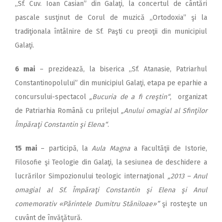
,,Sf. Cuv. Ioan Casian” din Galaţi, la concertul de cântări
pascale susţinut de Corul de muzică ,,Ortodoxia” şi la
tradiţionala întâlnire de Sf. Paşti cu preoţii din municipiul
Galaţi.
6 mai
– prezidează, la biserica ,,Sf. Atanasie, Patriarhul
Constantinopolului” din municipiul Galaţi, etapa pe eparhie a
concursului-spectacol
„Bucuria de a fi creştin“
, organizat
de Patriarhia Română cu prilejul
„Anului omagial al Sfinţilor
Împăraţi Constantin şi Elena“
.
15 mai
– participă, la
Aula Magna
a Facultăţii de Istorie,
Filosofie şi Teologie din Galaţi, la sesiunea de deschidere a
lucrărilor Simpozionului teologic internaţional
„2013 – Anul
omagial al Sf. Împăraţi Constantin şi Elena şi Anul
comemorativ «Părintele Dumitru Stăniloae»”
şi rosteşte un
cuvânt de învăţătură.