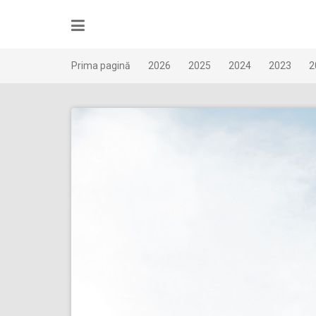
Skip
to
content
Prima pagină
2026
2025
2024
2023
2