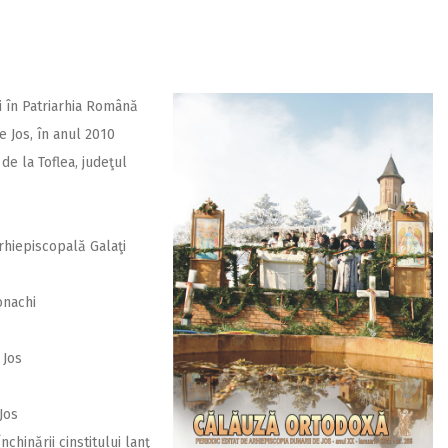
ii în Patriarhia Română
e Jos, în anul 2010
 de la Toflea, judeţul
Arhiepiscopală Galaţi
onachi
 Jos
Jos
nchinării cinstitului lanţ