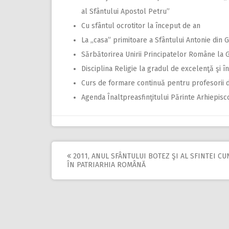
al Sfântului Apostol Petru”
Cu sfântul ocrotitor la început de an
La ,,casa” primitoare a Sfântului Antonie din G
Sărbătorirea Unirii Principatelor Române la G
Disciplina Religie la gradul de excelenţă şi î
Curs de formare continuă pentru profesorii de
Agenda Înaltpreasfinţitului Părinte Arhiepisc
2011, ANUL SFÂNTULUI BOTEZ ŞI AL SFINTEI CU
Post
ÎN PATRIARHIA ROMÂNĂ
navigation