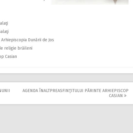
alaţi
alaţi
n Arhiepiscopia Dunării de Jos
 religie brăileni
op Casian
NUNII
AGENDA ÎNALTPREASFINŢITULUI PĂRINTE ARHIEPISCOP
CASIAN