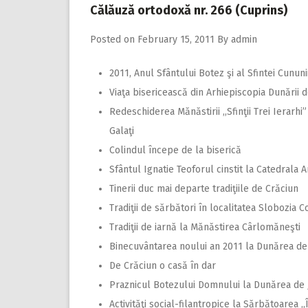
Călăuză ortodoxă nr. 266 (Cuprins)
Posted on
February 15, 2011
By
admin
2011, Anul Sfântului Botez şi al Sfintei Cunun
Viaţa bisericească din Arhiepiscopia Dunării d
Redeschiderea Mănăstirii ,,Sfinţii Trei Ierarhi”
Galaţi
Colindul începe de la biserică
Sfântul Ignatie Teoforul cinstit la Catedrala 
Tinerii duc mai departe tradiţiile de Crăciun
Tradiţii de sărbători în localitatea Slobozia C
Tradiţii de iarnă la Mănăstirea Cârlomăneşti
Binecuvântarea noului an 2011 la Dunărea de
De Crăciun o casă în dar
Praznicul Botezului Domnului la Dunărea de 
Activităţi social-filantropice la Sărbătoarea ,,Î