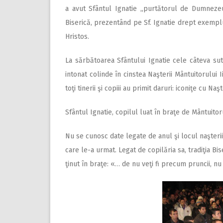
a avut Sfântul Ignatie „purtătorul de Dumnezeu”
Biserică, prezentând pe Sf. Ignatie drept exemplu d
Hristos.
La sărbătoarea Sfântului Ignatie cele câteva sute 
intonat colinde în cinstea Naşterii Mântuitorului I
toţi tinerii şi copiii au primit daruri: iconiţe cu Na
Sfântul Ignatie, copilul luat în braţe de Mântuitor
Nu se cunosc date legate de anul şi locul naşterii
care le-a urmat. Legat de copilăria sa, tradiţia Bi
ţinut în braţe: «… de nu veţi fi precum pruncii, nu 