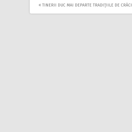
TINERII DUC MAI DEPARTE TRADIŢIILE DE CRĂC
Post
navigation