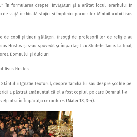
 în formularea dreptei învăţături şi a arătat locul ierarhului în
e viaţă închinată slujirii şi împlinirii poruncilor Mîntuitorului Iisus
de copii şi tineri gălăţeni, însoţiţi de profesorii lor de religie au
isus Hristos şi s-au spovedit şi împărtăşit cu Sfintele Taine. La final,
şterea Domnului şi dulciuri.
ul Iisus Hristos
 Sfântului Ignatie Teoforul, despre familia lui sau despre şcolile pe
sericii a păstrat amănuntul că el a fost copilul pe care Domnul l-a
veţi intra în Împărăţia cerurilor». (Matei 18, 3-4).