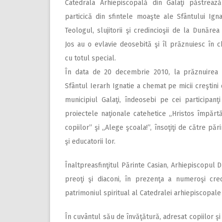
Catedrala Arhiepiscopală din Galaţi păstreaz
particică din sfintele moaşte ale Sfântului Igna
Teologul, slujitorii şi credincioşii de la Dunărea
Jos au o evlavie deosebită şi îl prăznuiesc în c
cu totul special.
În data de 20 decembrie 2010, la prăznuirea 
Sfântul Ierarh Ignatie a chemat pe micii creştini 
municipiul Galaţi, îndeosebi pe cei participanţi
proiectele naţionale catehetice „Hristos împărtă
copiilor” şi „Alege şcoala!”, însoţiţi de către părin
şi educatorii lor.
Înaltpreasfinţitul Părinte Casian, Arhiepiscopul D
preoţi şi diaconi, în prezenţa a numeroşi cred
patrimoniul spiritual al Catedralei arhiepiscopale 
În cuvântul său de învăţătură, adresat copiilor şi 