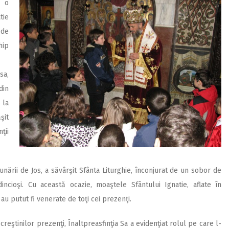
ă o
tie
 de
hip
sa,
din
 la
şit
ţii
unării de Jos, a săvârşit Sfânta Liturghie, înconjurat de un sobor de
incioşi. Cu această ocazie, moaştele Sfântului Ignatie, aflate în
au putut fi venerate de toţi cei prezenţi.
creştinilor prezenţi, Înaltpreasfinţia Sa a evidenţiat rolul pe care l-