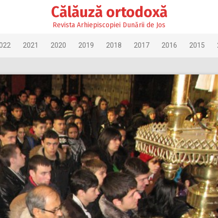
Călăuză ortodoxă
Revista Arhiepiscopiei Dunării de Jos
022
2021
2020
2019
2018
2017
2016
2015