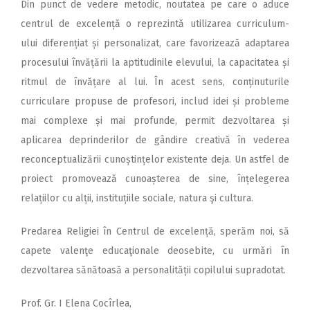
Din punct de vedere metodic, noutatea pe care o aduce
centrul de excelență o reprezintă utilizarea curriculum-
ului diferențiat și personalizat, care favorizează adaptarea
procesului învățării la aptitudinile elevului, la capacitatea și
ritmul de învățare al lui. În acest sens, conținuturile
curriculare propuse de profesori, includ idei și probleme
mai complexe și mai profunde, permit dezvoltarea și
aplicarea deprinderilor de gândire creativă în vederea
reconceptualizării cunoștințelor existente deja. Un astfel de
proiect promovează cunoașterea de sine, înțelegerea
relațiilor cu alții, instituțiile sociale, natura şi cultura.
Predarea Religiei în Centrul de excelență, sperăm noi, să
capete valenţe educaţionale deosebite, cu urmări în
dezvoltarea sănătoasă a personalității copilului supradotat.
Prof. Gr. I Elena Cocîrlea,