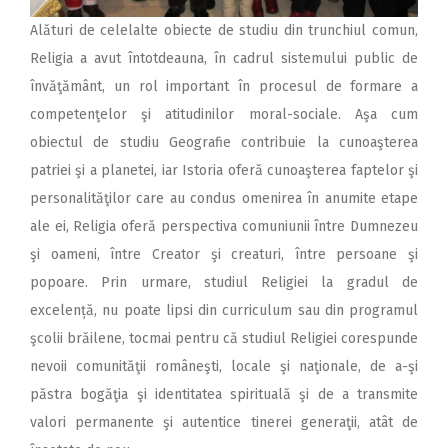
Alături de celelalte obiecte de studiu din trunchiul comun,
Religia a avut întotdeauna, în cadrul sistemului public de
învăţământ, un rol important în procesul de formare a
competenţelor şi atitudinilor moral-sociale. Aşa cum
obiectul de studiu Geografie contribuie la cunoaşterea
patriei şi a planetei, iar Istoria oferă cunoaşterea faptelor şi
personalităţilor care au condus omenirea în anumite etape
ale ei, Religia oferă perspectiva comuniunii între Dumnezeu
şi oameni, între Creator şi creaturi, între persoane şi
popoare. Prin urmare, studiul Religiei la gradul de
excelență, nu poate lipsi din curriculum sau din programul
şcolii brăilene, tocmai pentru că studiul Religiei corespunde
nevoii comunităţii româneşti, locale şi naţionale, de a-şi
păstra bogăţia şi identitatea spirituală şi de a transmite
valori permanente şi autentice tinerei generaţii, atât de