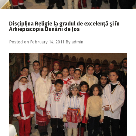
2018
2017
Disciplina Religie la gradul de excelenţă şi în
2016
Arhiepiscopia Dunării de Jos
2015
Posted on
February 14, 2011
By
admin
2014
2013
2012
2011
2010
2009