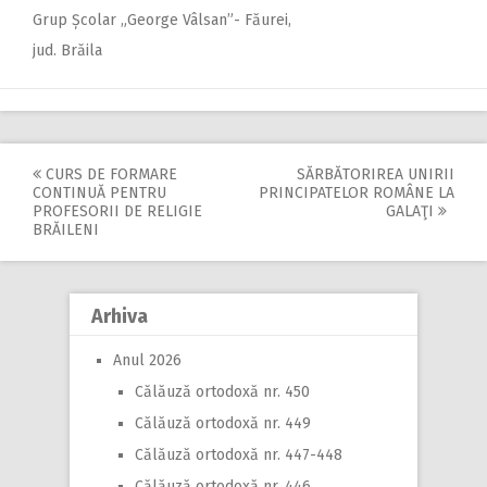
Grup Școlar „George Vâlsan”- Făurei,
jud. Brăila
CURS DE FORMARE
SĂRBĂTORIREA UNIRII
Post
CONTINUĂ PENTRU
PRINCIPATELOR ROMÂNE LA
PROFESORII DE RELIGIE
GALAŢI
navigation
BRĂILENI
Arhiva
Anul 2026
Călăuză ortodoxă nr. 450
Călăuză ortodoxă nr. 449
Călăuză ortodoxă nr. 447-448
Călăuză ortodoxă nr. 446