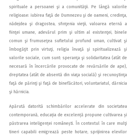
spirituale a persoanei şi a comunităţii. Pe lângă valorile
religioase: iubirea faţă de Dumnezeu şi de oameni, credinţa,
nădejdea şi dragostea, sfinţenia vieţii, valoarea eternă a
fiinţei umane, adevărul prim şi ultim al existenţei, binele
comun şi frumuseţea sufletului profund uman, cultivat şi
îmbogăţit prin virtuţi, religia învaţă şi spiritualizează şi
valorile sociale, cum sunt: speranţa şi solidaritatea (atât de
necesară în încercările provocate de revărsările de ape),
dreptatea (atât de absentă din viaţa socială) şi recunoştinţa
faţă de părinţi şi faţă de binefăcători, voluntariatul, dărnicia
şi hărnicia.
Apărută datorită schimbărilor accelerate din societatea
contemporană, educația de excelență propune cultivarea și
păstrarea inteligenței românești. În contextul în care mulţi
tineri capabili emigrează peste hotare, sprijinirea elevilor