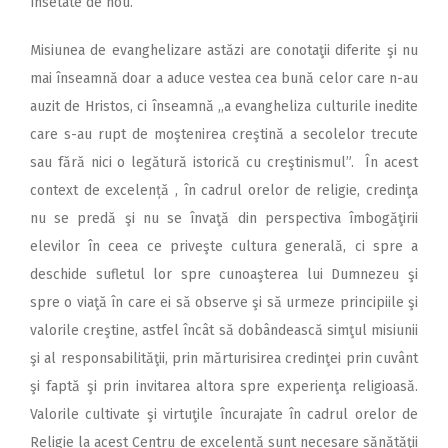
însetate de nou.
Misiunea de evanghelizare astăzi are conotaţii diferite şi nu
mai înseamnă doar a aduce vestea cea bună celor care n-au
auzit de Hristos, ci înseamnă ,,a evangheliza culturile inedite
care s-au rupt de moştenirea creştină a secolelor trecute
sau fără nici o legătură istorică cu creştinismul”. În acest
context de excelență , în cadrul orelor de religie, credinţa
nu se predă şi nu se învaţă din perspectiva îmbogăţirii
elevilor în ceea ce priveşte cultura generală, ci spre a
deschide sufletul lor spre cunoaşterea lui Dumnezeu şi
spre o viaţă în care ei să observe şi să urmeze principiile şi
valorile creştine, astfel încât să dobândească simţul misiunii
şi al responsabilităţii, prin mărturisirea credinţei prin cuvânt
şi faptă şi prin invitarea altora spre experienţa religioasă.
Valorile cultivate şi virtuţile încurajate în cadrul orelor de
Religie la acest Centru de excelență sunt necesare sănătăţii