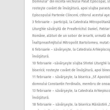
Domnului” din incinta vechiului Palat Episcopal, slu
rosteşte cuvânt de învăţătură, apoi slujba parast
Episcopului Partenie Clinceni, ctitorul acestui aş
3 februarie – participă, la Catedrala Mitropolitan
Liturghie săvârşită de Preafericitul Daniel, Patria
Române, alături de un sobor de ierarhi, urmată d
Înaltpreasfinţitului Mitropolit Bartolomeu, mutat 
6 februarie – săvârşeşte, la Catedrala Arhiepiscopa
învăţătură.
10 februarie –săvârşeşte slujba Sfintei Liturghii la
bisericii; rosteşte cuvânt de învăţătură, apoi bine
11 februarie – săvârşeşte, la biserica ,,Sf. Aposto
domnului Constantin Ferdinalis, membru de onoare
13 februarie – săvârşeşte, la Catedrala Arhiepiscop
învăţătură.
18 februarie – săvârşeşte, la biserica Mănăstirii ,,