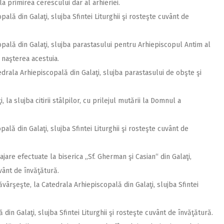
la primirea cerescului dar al arhieriei.
pală din Galaţi, slujba Sfintei Liturghii şi rosteşte cuvânt de
opală din Galaţi, slujba parastasului pentru Arhiepiscopul Antim al
a naşterea acestuia.
edrala Arhiepiscopală din Galaţi, slujba parastasului de obşte şi
, la slujba citirii stâlpilor, cu prilejul mutării la Domnul a
ală din Galaţi, slujba Sfintei Liturghii şi rosteşte cuvânt de
are efectuate la biserica ,,Sf. Gherman şi Casian“ din Galaţi,
vânt de învăţătură.
vârşeşte, la Catedrala Arhiepiscopală din Galaţi, slujba Sfintei
din Galaţi, slujba Sfintei Liturghii şi rosteşte cuvânt de învăţătură.