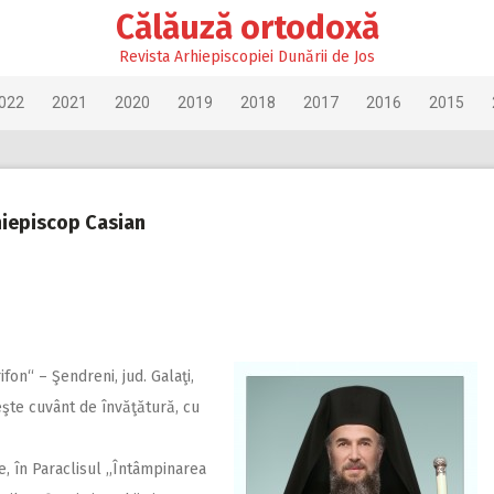
Călăuză ortodoxă
Revista Arhiepiscopiei Dunării de Jos
022
2021
2020
2019
2018
2017
2016
2015
hiepiscop Casian
ifon“ – Şendreni, jud. Galaţi,
teşte cuvânt de învăţătură, cu
 în Paraclisul ,,Întâmpinarea