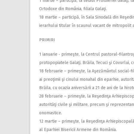
1 martie – participă, la sediul Protoieriei Galaţi, 
Ortodoxe din România, filiala Galaţi.
18 martie – participă, în Sala Sinodală din Reşedi
ierarhului titular în scaunul vacant de mitropolit a
PRIMIRI
1 ianuarie ‑ primeşte, la Centrul pastoral-filantrop
protopopiatele Galaţi, Brăila, Tecuci şi Covurlui, c
18 februarie – primeşte, la Aşezământul social-fila
ai preoţimii şi cinului monahal din eparhie, autorită
Brăila, cu ocazia aniversării a 21 de ani de la hirot
28 februarie – primeşte, la Reşedinţa Arhiepiscopa
autorităţi civile şi militare, precum şi reprezentanţi
onomastice.
12 martie – primeşte, la Reşedinţa Arhiepiscopală
al Eparhiei Bisericii Armene din România.