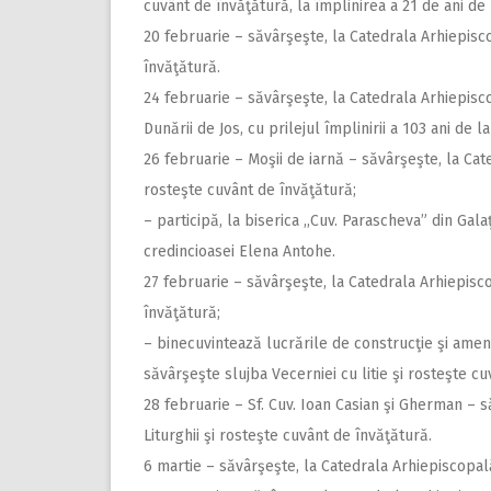
cuvânt de învăţătură, la împlinirea a 21 de ani de 
20 februarie – săvârşeşte, la Catedrala Arhiepis­co
învăţătură.
24 februarie – săvârşeşte, la Catedrala Arhiepisc
Dunării de Jos, cu prilejul împlinirii a 103 ani de l
26 februarie – Moşii de iarnă – săvârşeşte, la Cat
rosteşte cuvânt de învăţătură;
– participă, la biserica ,,Cuv. Parascheva” din Galaţi
credincioasei Elena Antohe.
27 februarie – săvârşeşte, la Catedrala Arhiepiscop
învăţătură;
– binecuvintează lucrările de construcţie şi amenaj
săvârşeşte slujba Vecerniei cu litie şi rosteşte cu
28 februarie – Sf. Cuv. Ioan Casian şi Gherman – să
Liturghii şi rosteşte cuvânt de învăţătură.
6 martie – săvârşeşte, la Catedrala Arhiepiscopală 