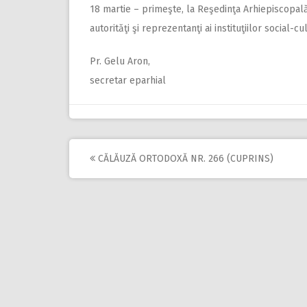
18 martie – primeşte, la Reşedinţa Arhiepiscopală,
autorităţi şi reprezentanţi ai instituţiilor social-cu
Pr. Gelu Aron,
secretar eparhial
CĂLĂUZĂ ORTODOXĂ NR. 266 (CUPRINS)
Post
navigation