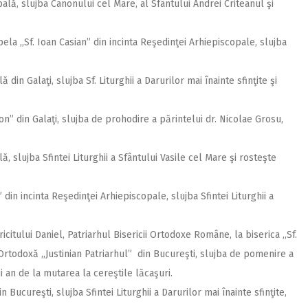
ală, slujba Canonului cel Mare, al Sfântului Andrei Criteanul şi
ela ,,Sf. Ioan Casian” din incinta Reşedinţei Arhiepiscopale, slujba
din Galaţi, slujba Sf. Liturghii a Darurilor mai înainte sfinţite şi
don” din Galaţi, slujba de prohodire a părintelui dr. Nicolae Grosu,
, slujba Sfintei Liturghii a Sfântului Vasile cel Mare şi rosteşte
 din incinta Reşedinţei Arhiepiscopale, slujba Sfintei Liturghii a
itului Daniel, Patriarhul Bisericii Ortodoxe Române, la biserica ,,Sf.
 Ortodoxă ,,Justinian Patriarhul” din Bucureşti, slujba de pomenire a
i an de la mutarea la cereştile lăcaşuri.
 Bucureşti, slujba Sfintei Liturghii a Darurilor mai înainte sfinţite,