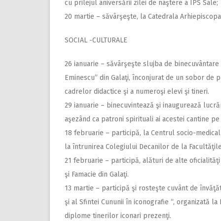
cu prilejul aniversării zilei de naştere a ÎPS Sale;
20 martie – săvârşeşte, la Catedrala Arhiepiscopală
SOCIAL -CULTURALE
26 ianuarie – săvârşeşte slujba de binecuvântare a
Eminescu” din Galaţi, înconjurat de un sobor de pr
cadrelor didactice şi a numeroşi elevi şi tineri.
29 ianuarie – binecuvintează şi inaugurează lucrăr
aşezând ca patroni spirituali ai acestei cantine pe S
18 februarie – participă, la Centrul socio-medical
la întrunirea Colegiului Decanilor de la Facultăţi
21 februarie – participă, alături de alte oficialită
şi Famacie din Galaţi.
13 martie – participă şi rosteşte cuvânt de învăţă
şi al Sfintei Cununii în iconografie “, organizată l
diplome tinerilor iconari prezenţi.