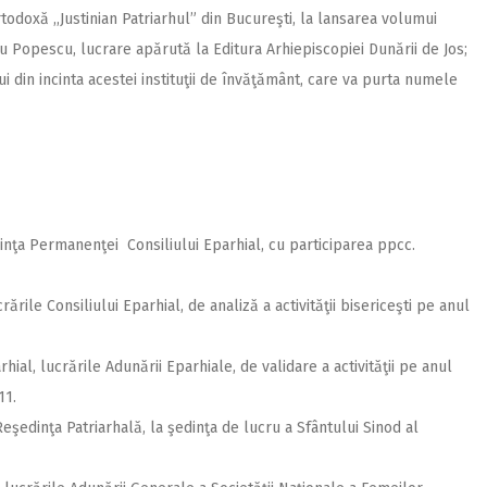
todoxă ,,Justinian Patriarhul” din Bucureşti, la lansarea volumui
tru Popescu, lucrare apărută la Editura Arhiepiscopiei Dunării de Jos;
 din incinta acestei instituţii de învăţământ, care va purta numele
dinţa Permanenţei Consiliului Eparhial, cu participarea ppcc.
ările Consiliului Eparhial, de analiză a activităţii bisericeşti pe anul
hial, lucrările Adunării Eparhiale, de validare a activităţii pe anul
11.
Reşedinţa Patriarhală, la şedinţa de lucru a Sfântului Sinod al