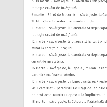
7- 10 martie – săvâşeşte, la Catedrala Arhiepiscop
rosteşte cuvânt de învăţătură.
9 martie – Sf. 40 de Mucernici – săvârşeşte, la Cap
Sf. Liturghii a Darurilor mai înainte sfinţite.
11 martie – săvârşeşte, la Catedrala Arhiepiscopală 
rosteşte cuvânt de învăţătură.
12 martie – săvârşeşte, la biserica ,,Sfântul Spiri
mutat la cereştile lăcaşuri.
13 martie – săvârşeşte, la Catedrala Arhiepiscopală
cuvânt de învăţătură.
16 martie – săvârşeşte, la Capela ,,Sf. Ioan Casian”
Darurilor mai înainte sfinţite.
17 martie – săvârşeşte, cu binecuvântarea Preaferic
Mc. Ecaterina” – paraclisul Facultăţii de Teologie
pr. prof. acad. Dumitru Popescu, la împlinirea unu
18 martie – săvârşeşte, la Catedrala Patriarhală din