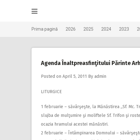
Skip
to
content
Prima pagină
2026
2025
2024
2023
2
Agenda Înaltpreasfinţitului Părinte Ar
Posted on
April 5, 2011
By
admin
LITURGICE
1 februarie – săvârşeşte, la Mănăstirea ,,Sf. Mc. Tr
slujba de mulţumire şi moliftele Sf. Trifon şi ros
ocazia hramului acestei mănăstiri.
2 februarie – Întâmpinarea Domnului – săvârşeşte,