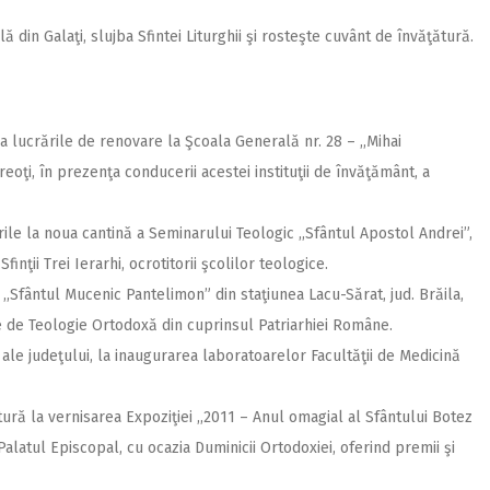
 din Galaţi, slujba Sfintei Liturghii şi rosteşte cuvânt de învăţătură.
 lucrările de renovare la Şcoala Generală nr. 28 – ,,Mihai
eoţi, în prezenţa conducerii acestei instituţii de învăţământ, a
ile la noua cantină a Seminarului Teologic ,,Sfântul Apostol Andrei”,
finţii Trei Ierarhi, ocrotitorii şcolilor teologice.
 ,,Sfântul Mucenic Pantelimon” din staţiunea Lacu-Sărat, jud. Brăila,
le de Teologie Ortodoxă din cuprinsul Patriarhiei Române.
ţi ale judeţului, la inaugurarea laboratoarelor Facultăţii de Medicină
tură la vernisarea Expoziţiei ,,2011 – Anul omagial al Sfântului Botez
a Palatul Episcopal, cu ocazia Duminicii Ortodoxiei, oferind premii şi