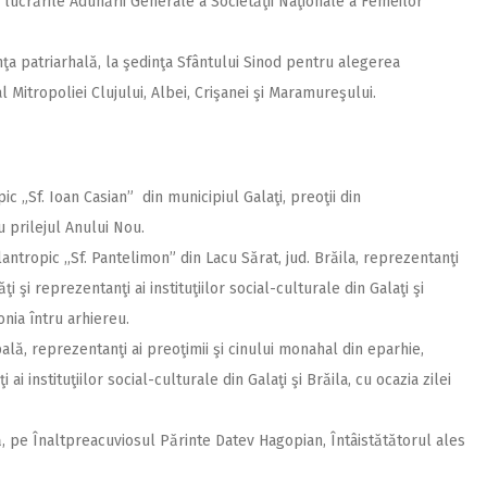
la lucrările Adunării Generale a Societăţii Naţionale a Femeilor
nţa patriarhală, la şedinţa Sfântului Sinod pentru alegerea
l Mitropoliei Clujului, Albei, Crişanei şi Maramureşului.
ic „Sf. Ioan Casian” din municipiul Galaţi, preoţii din
u prilejul Anului Nou.
ntropic ,,Sf. Pantelimon” din Lacu Sărat, jud. Brăila, reprezentanţi
ţi şi reprezentanţi ai instituţiilor social-culturale din Galaţi şi
onia întru arhiereu.
lă, reprezentanţi ai preoţimii şi cinului monahal din eparhie,
 ai instituţiilor social-culturale din Galaţi şi Brăila, cu ocazia zilei
, pe Înaltpreacuviosul Părinte Datev Hagopian, Întâistătătorul ales