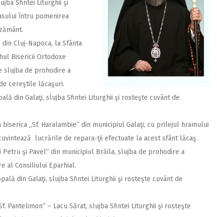
jba Sfintei Liturghii şi
asului întru pomenirea
ezământ.
ă din Cluj-Napoca, la Sfânta
rhul Bisericii Ortodoxe
e slujba de prohodire a
de cereştile lăcaşuri.
lă din Galaţi, slujba Sfintei Liturghii şi rosteşte cuvânt de
 biserica ,,Sf. Haralambie” din municipiul Galaţi, cu prilejul hramului
cuvintează lucrările de repara-ţii efectuate la acest sfânt lăcaş.
li Petru şi Pavel” din municipiul Brăila, slujba de prohodire a
 al Consiliului Eparhial.
ală din Galaţi, slujba Sfintei Liturghii şi rosteşte cuvânt de
Sf. Pantelimon” – Lacu Sărat, slujba Sfintei Liturghii şi rosteşte