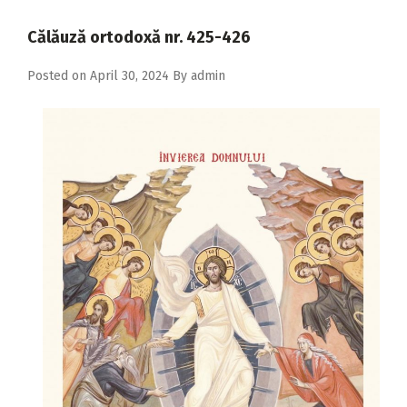
2018
Călăuză ortodoxă nr. 425-426
2017
Posted on
April 30, 2024
By
admin
2016
2015
2014
2013
2012
2011
2010
2009