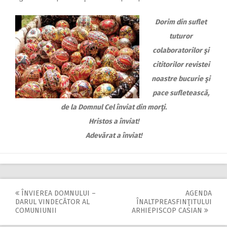
Dorim din suflet
tuturor
colaboratorilor şi
cititorilor revistei
noastre bucurie şi
pace sufletească,
de la Domnul Cel înviat din morţi.
Hristos a înviat!
Adevărat a înviat!
ÎNVIEREA DOMNULUI –
AGENDA
Post
DARUL VINDECĂTOR AL
ÎNALTPREASFINŢITULUI
COMUNIUNII
ARHIEPISCOP CASIAN
navigation