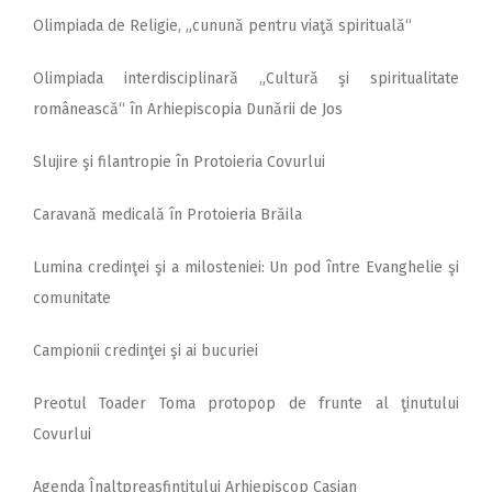
Olimpiada de Religie, „cunună pentru viaţă spirituală“
Olimpiada interdisciplinară „Cultură şi spiritualitate
românească“ în Arhiepiscopia Dunării de Jos
Slujire şi filantropie în Protoieria Covurlui
Caravană medicală în Protoieria Brăila
Lumina credinţei şi a milosteniei: Un pod între Evanghelie şi
comunitate
Campionii credinţei şi ai bucuriei
Preotul Toader Toma protopop de frunte al ţinutului
Covurlui
Agenda Înaltpreasfinţitului Arhiepiscop Casian