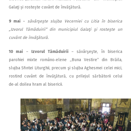
Galaţi și rostește cuvânt de învăţătură.
9 mai
–
săvârşeşte slujba Vecerniei cu Litia în biserica
„Izvorul Tămăduirii“ din municipiul Galaţi şi rosteşte un
cuvânt de învăţătură.
10 mai
–
Izvorul Tămăduirii
– săvârşeşte, în biserica
parohiei mixte româno‑elene ,,Buna Vestire“ din Brăila,
slujba Sfintei Liturghii, precum şi slujba Aghesmei celei mici,
rostind cuvânt de învăţătură, cu prilejul sărbătorii celui
de‑al doilea hram al bisericii.