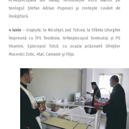
Arhiepiscopală din Galaţi, hirotonește întru diacon pe
teologul Ștefan Adrian Popovici şi rosteşte cuvânt de
învăţătură.
4 iunie
– slujește, la Niculiţel, jud. Tulcea, la Sfânta Liturghie
împreună cu ÎPS Teodosie, Arhiepiscopul Tomisului, și PS
Visarion, Episcopul Tulcii, cu ocazia prăznuirii Sfinţilor
Mucenici Zotic, Atal, Camasie şi Filip.