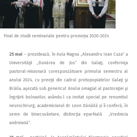
Final de studii seminariale pentru promoția 2020-2024
25 mai
– prezidează, în Aula Magna „Alexandru Ioan Cuza“ a
Universităţii „Dunărea de Jos“ din Galaţi, conferinţa
pastoral‑misionară corespunzătoare primului semestru al
anului 2024, cu preoţii din cadrul protopopiatelor Galaţi şi
Brăila, aşezată sub genericul Anului omagial al pastoraţiei şi
îngrijirii bolnavilor, avându‑l ca invitat special pe renumitul
neurochirurg, academicianul dr. Leon Dănăilă și îi conferă, în
semn de binecuvântare, distincția eparhială „Vrednicia
andreiană“.