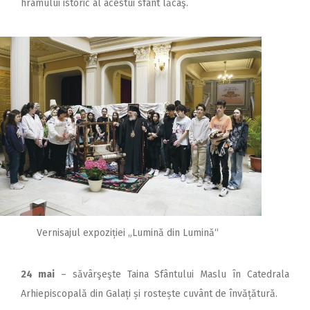
hramului istoric al acestui sfânt lăcaş.
Vernisajul expoziției „Lumină din Lumină“
24 mai
– săvârşeşte Taina Sfântului Maslu în Catedrala
Arhiepiscopală din Galați și rostește cuvânt de învățătură.