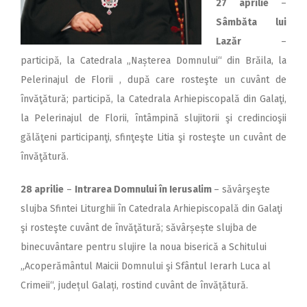
27 aprilie
–
Sâmbăta lui
Lazăr
–
participă, la Catedrala „Nașterea Domnului“ din Brăila, la
Pelerinajul de Florii , după care rosteşte un cuvânt de
învăţătură; participă, la Catedrala Arhiepiscopală din Galaţi,
la Pelerinajul de Florii, întâmpină slujitorii şi credincioşii
gălăţeni participanţi, sfinţeşte Litia şi rosteşte un cuvânt de
învăţătură.
28 aprilie
–
Intrarea Domnului în Ierusalim
– săvârşeşte
slujba Sfintei Liturghii în Catedrala Arhiepiscopală din Galaţi
şi rosteşte cuvânt de învăţătură; săvârșește slujba de
binecuvântare pentru slujire la noua biserică a Schitului
„Acoperământul Maicii Domnului şi Sfântul Ierarh Luca al
Crimeii“, județul Galați, rostind cuvânt de învățătură.