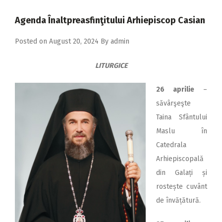
2018
Agenda Înaltpreasfinţitului Arhiepiscop Casian
2017
Posted on
August 20, 2024
By
admin
2016
2015
LITURGICE
2014
26 aprilie
–
2013
săvârşeşte
2012
Taina Sfântului
Maslu în
2011
Catedrala
2010
Arhiepiscopală
2009
din Galați și
rostește cuvânt
de învățătură.