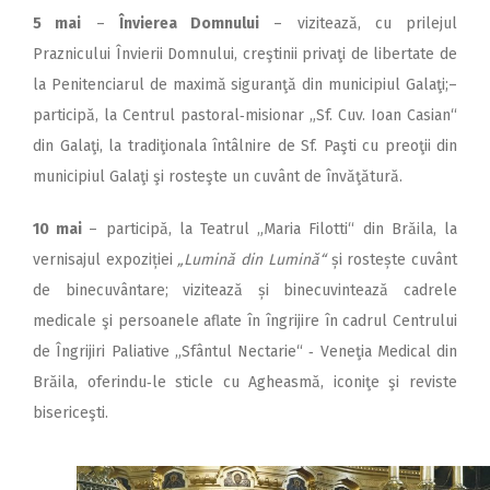
5 mai
–
Învierea Domnului
– vizitează, cu prilejul
Praznicului Învierii Domnului, creştinii privaţi de libertate de
la Penitenciarul de maximă siguranţă din municipiul Galaţi;–
participă, la Centrul pastoral‑misionar „Sf. Cuv. Ioan Casian“
din Galaţi, la tradiţionala întâlnire de Sf. Paşti cu preoţii din
municipiul Galaţi şi rosteşte un cuvânt de învăţătură.
10 mai
– participă, la Teatrul „Maria Filotti“ din Brăila, la
vernisajul expoziției
„Lumină din Lumină“
și rostește cuvânt
de binecuvântare; vizitează și binecuvintează cadrele
medicale şi persoanele aflate în îngrijire în cadrul Centrului
de Îngrijiri Paliative „Sfântul Nectarie“ ‑ Veneţia Medical din
Brăila, oferindu‑le sticle cu Agheasmă, iconiţe şi reviste
bisericeşti.