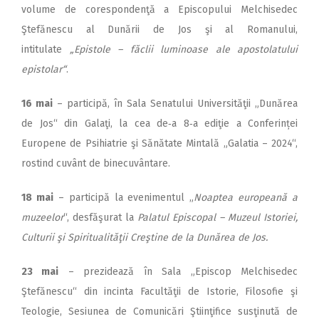
volume de corespondenţă a Episcopului Melchisedec
Ştefănescu al Dunării de Jos şi al Romanului,
intitulate
„Epistole – făclii luminoase ale apostolatului
epistolar“
.
16 mai
– participă, în Sala Senatului Universităţii „Dunărea
de Jos“ din Galaţi, la cea de‑a 8‑a ediţie a Conferinței
Europene de Psihiatrie şi Sănătate Mintală „Galatia – 2024“,
rostind cuvânt de binecuvântare.
18 mai
– participă la evenimentul „
Noaptea europeană a
muzeelor
“, desfăşurat la
Palatul Episcopal –
Muzeul Istoriei,
Culturii şi Spiritualităţii Creştine de la Dunărea de Jos.
23 mai
– prezidează în Sala „Episcop Melchisedec
Ştefănes­cu“ din incinta Facultăţii de Istorie, Filosofie şi
Teologie, Sesiunea de Comunicări Ştiinţifice susţinută de