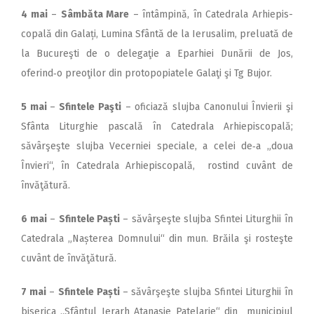
4 mai
–
Sâmbăta Mare
– întâmpină, în Catedrala Arhiepis­
copală din Galați, Lumina Sfântă de la Ierusalim, preluată de
la Bucureşti de o delegaţie a Eparhiei Dunării de Jos,
oferind‑o preoţilor din protopopiatele Galaţi şi Tg Bujor.
5 mai
–
Sfintele Paşti
– oficiază slujba Canonului Învierii şi
Sfânta Liturghie pascală în Catedrala Arhiepiscopală;
săvârşeşte slujba Vecerniei speciale, a celei de‑a „doua
Învieri“, în Catedrala Arhiepiscopală, rostind cuvânt de
învăţătură.
6 mai
–
Sfintele Paști
– săvârşeşte slujba Sfintei Liturghii în
Catedrala „Nașterea Domnului“ din mun. Brăila şi rosteşte
cuvânt de învăţătură.
7 mai
–
Sfintele Paști
– săvârşeşte slujba Sfintei Liturghii în
biserica „Sfântul Ierarh Atanasie Patelarie“ din municipiul