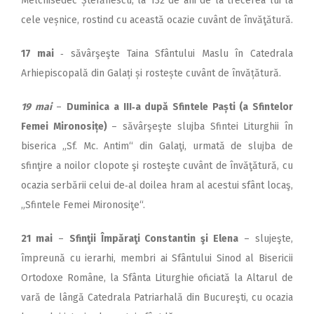
Melchisedec Ștefănescu, la 132 de ani de la trecerea lui la
cele veșnice, rostind cu această ocazie cuvânt de învăţătură.
17 mai
‑ săvârşeşte Taina Sfân­tului Maslu în Catedrala
Arhiepiscopală din Galați și ros­tește cuvânt de învățătură.
19 mai
–
Duminica a III‑a după Sfintele Paști (a Sfintelor
Femei Mironosițe)
– săvârşeşte slujba Sfintei Liturghii în
biserica „Sf. Mc. Antim“ din Galaţi, urmată de slujba de
sfinţire a noilor clopote şi rosteşte cuvânt de învăţătură, cu
ocazia serbării celui de‑al doilea hram al acestui sfânt locaş,
„Sfintele Femei Mironosiţe“.
21 mai
–
Sfinţii Împăraţi Con­stantin şi Elena
– slujeşte,
împreună cu ierarhi, membri ai Sfântului Sinod al Bisericii
Ortodoxe Române, la Sfânta Liturghie oficiată la Altarul de
vară de lângă Catedrala Patriarhală din Bucureşti, cu ocazia