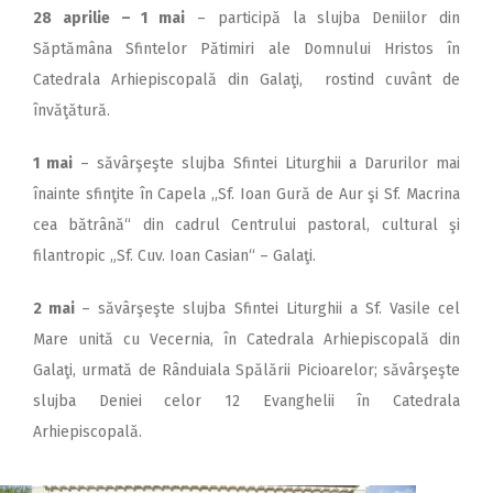
28 aprilie – 1 mai
– participă la slujba Deniilor din
Săptămâna Sfintelor Pătimiri ale Domnului Hristos în
Catedrala Arhiepiscopală din Galaţi, rostind cuvânt de
învăţătură.
1 mai
– săvârşeşte slujba Sfintei Liturghii a Darurilor mai
înainte sfinţite în Capela ,,Sf. Ioan Gură de Aur şi Sf. Macrina
cea bătrână“ din cadrul Centrului pastoral, cultural şi
filantropic „Sf. Cuv. Ioan Casian“ – Galaţi.
2 mai
– săvârşeşte slujba Sfintei Liturghii a Sf. Vasile cel
Mare unită cu Vecernia, în Catedrala Arhiepiscopală din
Galaţi, urmată de Rânduiala Spălării Picioarelor; săvârşeşte
slujba Deniei celor 12 Evanghelii în Catedrala
Arhiepiscopală.