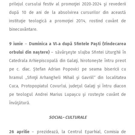
prilejul cursului festiv al promoţiei 2020‑2024 şi revederii
după 10 de ani de la absolvirea cursurilor din această
instituţie teologică a promoţiei 2014, rostind cuvânt de
binecuvântare.
9 iunie
–
Duminica a VI‑a după Sfintele Paști (Vindecarea
orbului din naștere)
– săvârşeşte slujba Sfintei Liturghii în
Catedrala Arhiepiscopală din Galaţi, hirotonește întru preot
pe c. diac. Ștefan Adrian Popovici pe seama bisericii cu
hramul „Sfinţii Arhangheli Mihail şi Gavriil“ din localitatea
Cuca, Protopopiatul Covurlui, judeţul Galaţi și întru diacon
pe teologul Andrei Marius Lupașcu şi rosteşte cuvânt de
învăţătură.
SOCIAL– CULTURALE
26 aprilie
– prezidează, la Centrul Eparhial, Comisia de