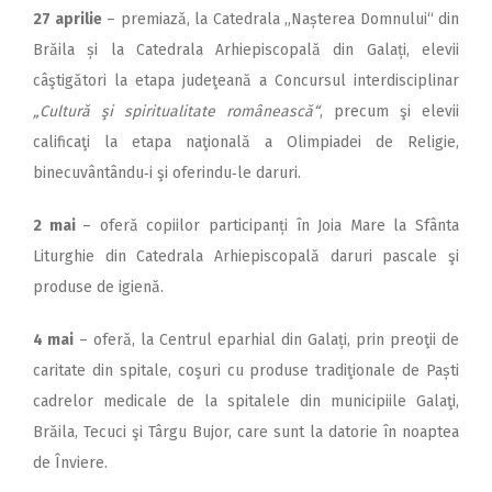
27 aprilie
– premiază, la Catedrala „Nașterea Domnului“ din
Brăila și la Catedrala Arhiepiscopală din Galați, elevii
câştigători la etapa judeţeană a Concursul interdisciplinar
„Cultură şi spiritualitate românească“
, precum şi elevii
calificaţi la etapa naţională a Olimpiadei de Religie,
binecuvântându‑i şi oferindu‑le daruri.
2 mai
– oferă copiilor par­ticipanți în Joia Mare la Sfânta
Liturghie din Catedrala Arhiepis­copală daruri pascale şi
produse de igienă.
4 mai
– oferă, la Centrul eparhial din Galați, prin preoţii de
caritate din spitale, coşuri cu produse tradiţionale de Paști
cadrelor medicale de la spitalele din municipiile Galaţi,
Brăila, Tecuci şi Târgu Bujor, care sunt la datorie în noaptea
de Înviere.