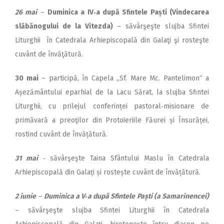
26 mai
–
Duminica a IV‑a după Sfintele Paști (Vindecarea
slăbănogului de la Vitezda)
– săvârşeşte slujba Sfintei
Liturghii în Catedrala Arhiepiscopală din Galaţi şi rosteşte
cuvânt de învăţătură.
30 mai
– participă, în Capela „Sf. Mare Mc. Pantelimon“ a
Așezământului eparhial de la Lacu Sărat, la slujba Sfintei
Liturghii, cu prilejul conferinței pastoral‑misionare de
primăvară a preoţilor din Protoieriile Făurei și Însurăței,
rostind cuvânt de învățătură.
31 mai
‑
săvârşeşte Taina Sfântului Maslu în Catedrala
Arhiepiscopală din Galați și rostește cuvânt de învățătură.
2 iunie
–
Duminica a V‑a după Sfintele Paști (a Samarinencei)
– săvârşeşte slujba Sfintei Liturghii în Catedrala