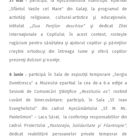
31 mai ‑
participă, la Aşezământului filantropic eparhial
„Sfântul Vasile cel Mare“ din Galaţi, la programul de
activităţi religioase, cultural‑artistice şi educaţionale,
intitulat
„Ziua Porţilor deschise“
şi dedicat Zilei
Internaţionale a Copilului; în acest context, rosteşte
rugăciuni pentru sănătatea şi ajutorul copiilor şi părinţilor
creştini ortodocşi din întreaga lume şi oferă copiilor
prezenţi dulciuri şi iconiţe.
6 iunie ‑
participă în Sala de expoziții temporare „Sergiu
Dumitrescu“ a Muzeului eparhial la cea de‑a 6‑a ediţie a
Sesiunii de Comunicări Ştiinţifice
„Restitutio es“
, rostind
cuvânt de binecuvântare; participă, în Sala „Sf. Ioan
Evanghelistul“ din cadrul Așezământului „Sf. M. Mc.
Pantelimon“ – Lacu Sărat, la conferinţa responsabililor din
cadrul Proiectului
„Pastoraţie, Solidaritate şi Filantropie“
,
dedicat reabilitării persoanelor private temporar de