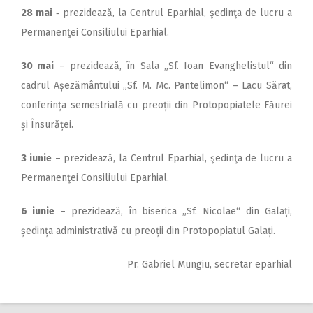
28 mai
‑ prezidează, la Centrul Eparhial, şedinţa de lucru a
Permanenţei Consiliului Epar­hial.
30 mai
– prezidează, în Sala „Sf. Ioan Evanghelistul“ din
cadrul Așezământului „Sf. M. Mc. Pantelimon“ – Lacu Sărat,
conferința semestrială cu preoții din Protopopiatele Făurei
și Însurăței.
3 iunie
– prezidează, la Centrul Eparhial, şedinţa de lucru a
Permanenţei Consiliului Epar­hial.
6 iunie
– prezidează, în biserica „Sf. Nicolae“ din Galați,
ședința administrativă cu preoții din Protopopiatul Galați.
Pr. Gabriel Mungiu, secretar eparhial