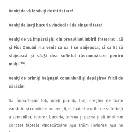
Veniţi de vă izbăviţi de întristare!
Veniţi de luaţi bucuria vindecării de singurătate!
Veniţi de vă împărtăşiţi din preaplinul iubirii fraterne: „Că
şi Fiul Omului n‑a venit ca să I se slujească, ci ca El să
slujească şi să‑Şi dea sufletul răscumpărare pentru
16
mulţi“
!
Veniţi de primiţi belşugul comuniunii şi depăşirea fricii de
sărăcie!
Să împărtășim toți, iubiți părinți, frați creștini de toate
vârstele și condițiile omenești, în toate locurile de suferință
a semenilor, tuturor, bucuria, lumina și pacea și să împlinim
concret faptele vindecătoare! Așa trăim Învierea! Așa ne