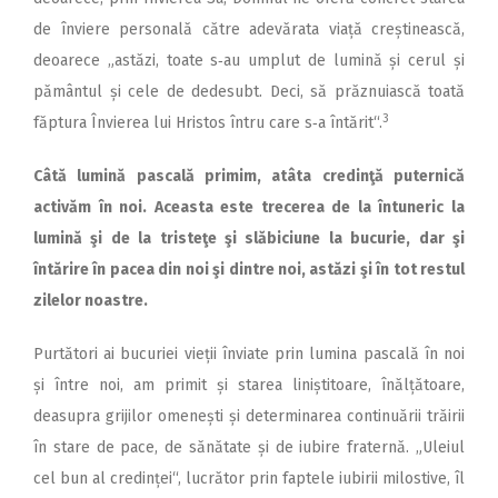
de înviere personală către adevărata viață creștinească,
deoarece „astăzi, toate s‑au umplut de lumină și cerul și
pământul și cele de dedesubt. Deci, să prăznuiască toată
3
făptura Învierea lui Hristos întru care s‑a întărit“.
Câtă lumină pascală primim, atâta credinţă puternică
activăm în noi. Aceasta este trecerea de la întuneric la
lumină şi de la tristeţe şi slăbiciune la bucurie, dar şi
întărire în pacea din noi şi dintre noi, astăzi şi în tot restul
zilelor noastre.
Purtători ai bucuriei vieții înviate prin lumina pascală în noi
și între noi, am primit și starea liniștitoare, înălțătoare,
deasupra grijilor omenești și determinarea continuării trăirii
în stare de pace, de sănătate și de iubire fraternă. „Uleiul
cel bun al credinței“, lucrător prin faptele iubirii milostive, îl