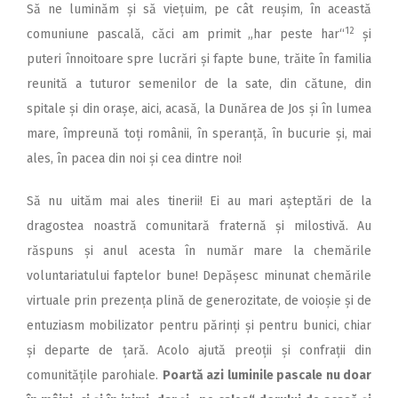
Să ne luminăm și să viețuim, pe cât reușim, în această
12
comuniune pascală, căci am primit „har peste har“
și
puteri înnoitoare spre lucrări și fapte bune, trăite în familia
reunită a tuturor semenilor de la sate, din cătune, din
spitale și din orașe, aici, acasă, la Dunărea de Jos și în lumea
mare, împreună toți românii, în speranță, în bucurie și, mai
ales, în pacea din noi și cea dintre noi!
Să nu uităm mai ales tinerii! Ei au mari așteptări de la
dragostea noastră comunitară fraternă și milostivă. Au
răspuns și anul acesta în număr mare la chemările
voluntariatului faptelor bune! Depășesc minunat chemările
virtuale prin prezența plină de generozitate, de voioșie și de
entuziasm mobilizator pentru părinți și pentru bunici, chiar
și departe de țară. Acolo ajută preoții și confrații din
comunitățile parohiale.
Poartă azi luminile pascale nu doar