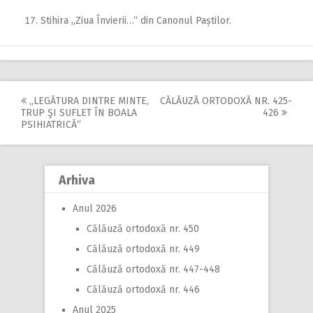
Stihira „Ziua Învierii…“ din Canonul Paștilor.
„LEGĂTURA DINTRE MINTE,
CĂLĂUZĂ ORTODOXĂ NR. 425-
Post
TRUP ŞI SUFLET ÎN BOALA
426
PSIHIATRICĂ“
navigation
Arhiva
Anul 2026
Călăuză ortodoxă nr. 450
Călăuză ortodoxă nr. 449
Călăuză ortodoxă nr. 447-448
Călăuză ortodoxă nr. 446
Anul 2025