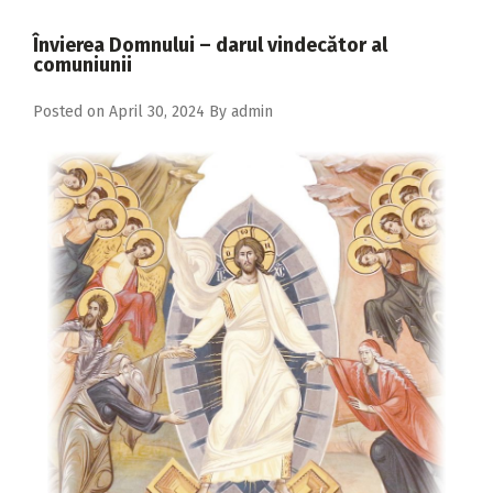
2018
Învierea Domnului – darul vindecător al
2017
comuniunii
2016
Posted on
April 30, 2024
By
admin
2015
2014
2013
2012
2011
2010
2009