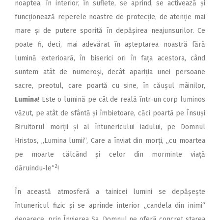
noaptea, în interior, în suflete, se aprind, se activează și
funcționează reperele noastre de protecție, de atenție mai
mare și de putere sporită în depășirea neajunsurilor. Ce
poate fi, deci, mai adevărat în așteptarea noastră fără
lumină exterioară, în biserici ori în fața acestora, când
suntem atât de numeroși, decât apariția unei persoane
sacre, preotul, care poartă cu sine, în căușul mâinilor,
Lumina
! Este o lumină pe cât de reală într‑un corp luminos
văzut, pe atât de sfântă și îmbietoare, căci poartă pe Însuși
Biruitorul morții și al întunericului iadului, pe Domnul
Hristos, „Lumina lumii“, Care a înviat din morți, „cu moartea
pe moarte călcând și celor din morminte viață
2
dăruindu‑le“
!
În această atmosferă a tainicei lumini se depășește
întunericul fizic și se aprinde interior „candela din inimi“
deoarece, prin Învierea Sa, Domnul ne oferă concret starea