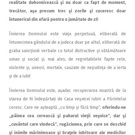
realitate duhovnicească şi nu doar ca fapt de moment,
trecător, aşa precum trec şi zorile şi cuceresc doar
întunericul din afară pentru o jumătate de zi!
Învierea Domnului este viața perpetuuă, eliberată de
întunecimea gândului de a judeca doar pe altul, eliberată de
graba sancțiunii verbale cu totul distructive și vătămătoare
uman și social și, mai ales, de regretabilele fapte rele,
violente și, uneori, mortale, cauzate de neputința de a ierta
și de a iubi!
Învierea Domnului este, așadar, recuperarea noastră de la
starea de fii îndepărtați de Casa veșnicei iubiri a Părintelui
ceresc, Care ne așteaptă „cu timp și fără timp“,
oferindu‑ne
„pâinea cea cerească şi paharul vieţii veşnice“, dar şi
„cuvântul care vindecă“, rugăciunea, prin care se deschid
şi inimile mărinimoase şi braţele iubitoare ale medicilor