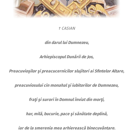
† CASIAN
din darul lui Dumnezeu,
Arhiepiscopul Dunării de Jos,
Preacuvioşilor şi preacucernicilor slujitori ai Sfintelor Altare,
preacuviosului cin monahal şi iubitorilor de Dumnezeu,
fraţi şi surori în Domnul înviat din morţi,
har, milă, bucurie, pace şi sănătate deplină,
iar de la smerenia mea arhierească binecuvântare.