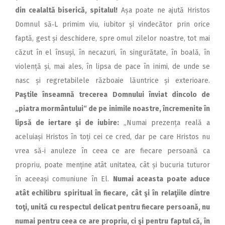
din cealaltă biserică, spitalul!
Așa poate ne ajută Hristos
Domnul să‑L primim viu, iubitor și vindecător prin orice
faptă, gest și deschidere, spre omul zilelor noastre, tot mai
căzut în el însuși, în necazuri, în singurătate, în boală, în
violență și, mai ales, în lipsa de pace în inimi, de unde se
nasc și regretabilele războaie lăuntrice și exterioare.
Paştile înseamnă trecerea Domnului înviat dincolo de
„piatra mormântului“ de pe inimile noastre, încremenite în
lipsă de iertare şi de iubire:
„Numai prezența reală a
aceluiași Hristos în toți cei ce cred, dar pe care Hristos nu
vrea să‑i anuleze în ceea ce are fiecare persoană ca
propriu, poate menține atât unitatea, cât și bucuria tuturor
în aceeași comuniune în El.
Numai aceasta poate aduce
atât echilibru spiritual în fiecare, cât şi în relaţiile dintre
toţi, unită cu respectul delicat pentru fiecare persoană, nu
numai pentru ceea ce are propriu, ci şi pentru faptul că, în