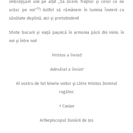
îmbrățișăm unii pe alții! „Să zicem: fraților și celor ce ne
17
urăsc pe noi“
! Astfel să rămânem în lumina Învierii cu
sănătate deplină, aici și pretutindeni!
Sfinte bucurii și viață pașnică în armonia păcii din inimi, în
noi și între noi!
Hristos a înviat!
Adevărat a înviat!
Al vostru de tot binele voitor şi către Hristos Domnul
rugător,
† Casian
Arhiepiscopul Dunării de Jos