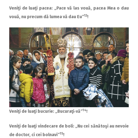
Veniţi de luaţi pacea: „Pace vă las vouă, pacea Mea o dau
13
vouă, nu precum dă lumea vă dau Eu“
!
14
Veniţi de luaţi bucurie: „Bucuraţi‑vă“
!
Veniţi de luaţi vindecare de boli: „Nu cei sănătoşi au nevoie
15
de doctor, ci cei bolnavi“
!