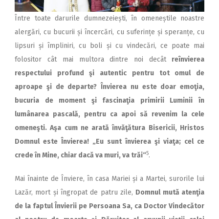
Între toate darurile dumne­zeiești, în omeneștile noastre
alergări, cu bucurii și încercări, cu suferințe și speranțe, cu
lipsuri și împliniri, cu boli și cu vindecări, ce poate mai
folositor cât mai multora dintre noi decât
reînvierea
respectului profund şi autentic pentru tot omul de
aproape şi de departe? Învierea nu este doar emoţia,
bucuria de moment şi fascinaţia primirii Luminii în
lumânarea pascală, pentru ca apoi să revenim la cele
omeneşti. Aşa cum ne arată învăţătura Bisericii, Hristos
Domnul este Învierea! „Eu sunt învierea şi viaţa; cel ce
5
crede în Mine, chiar dacă va muri, va trăi“
.
Mai înainte de Înviere, în casa Mariei și a Martei, surorile lui
Lazăr, mort și îngropat de patru zile,
Domnul mută atenţia
de la faptul Învierii pe Persoana Sa, ca Doctor Vindecător