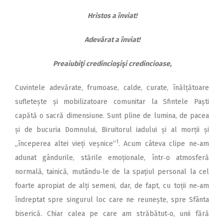
Hristos a înviat!
Adevărat a înviat!
Preaiubiţi credincioşişi credincioase,
Cuvintele adevărate, frumoase, calde, curate, înălțătoare
sufletește și mobilizatoare comunitar la Sfintele Paști
capătă o sacră dimensiune. Sunt pline de lumina, de pacea
și de bucuria Domnului, Biruitorul iadului și al morții și
1
„începerea altei vieți veșnice“
. Acum câteva clipe ne‑am
adunat gândurile, stările emoționale, într‑o atmosferă
normală, tainică, mutându‑le de la spațiul personal la cel
foarte apropiat de alți semeni, dar, de fapt, cu toții ne‑am
îndreptat spre singurul loc care ne reunește, spre Sfânta
biserică. Chiar calea pe care am străbătut‑o, unii fără