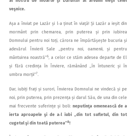
al nostru de moarte şi Dăruitor al arvunii vieţii celei
veşnice.
Așa a înviat pe Lazăr și l‑a ținut în viață! Și Lazăr a ieșit din
mormânt prin chemarea, prin puterea și prin iubirea
Domnului pentru noi toți, cărora ne împărtășește bucuria și
adevărul Învierii Sale „pentru noi, oamenii, și pentru
6
mântuirea noastră“
, a celor ce stăm adesea departe de El
și fără credința în Înviere, rămânând „în întuneric și în
7
umbra morții“
.
Dar, iubiți frați și surori, Învierea Domnului ne vindecă și pe
noi, prin puterea, prin prezența și darul Său, de una din cele
mai frecvente suferințe și boli:
neputinţa omenească de a
ierta aproapele şi de a‑l iubi „din tot sufletul, din tot
8
cugetul şi din toată puterea“
!