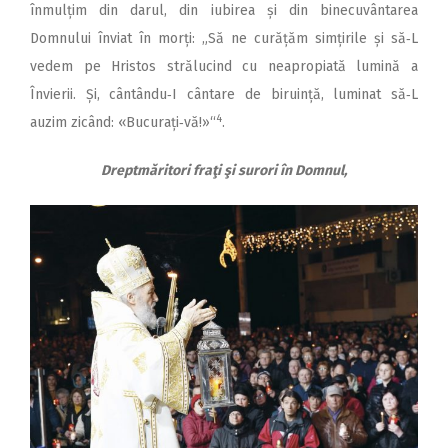
înmulțim din darul, din iubirea și din binecuvântarea
Domnului înviat în morți: „Să ne curățăm simțirile și să‑L
vedem pe Hristos strălucind cu neapropiată lumină a
Învierii. Și, cântându‑I cântare de biruință, luminat să‑L
4
auzim zicând: «Bucurați‑vă!»“
.
Dreptmăritori fraţi şi surori în Domnul,