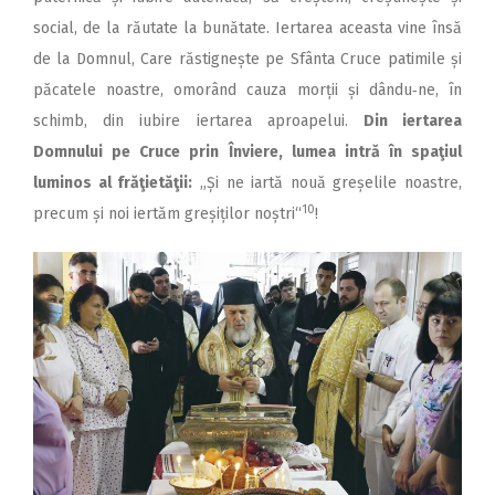
social, de la răutate la bunătate. Iertarea aceasta vine însă
de la Domnul, Care răstignește pe Sfânta Cruce patimile și
păcatele noastre, omorând cauza morții și dându‑ne, în
schimb, din iubire iertarea aproapelui.
Din iertarea
Domnului pe Cruce prin Înviere, lumea intră în spaţiul
luminos al frăţietăţii:
„Și ne iartă nouă greșelile noastre,
10
precum și noi iertăm greșiților noștri“
!