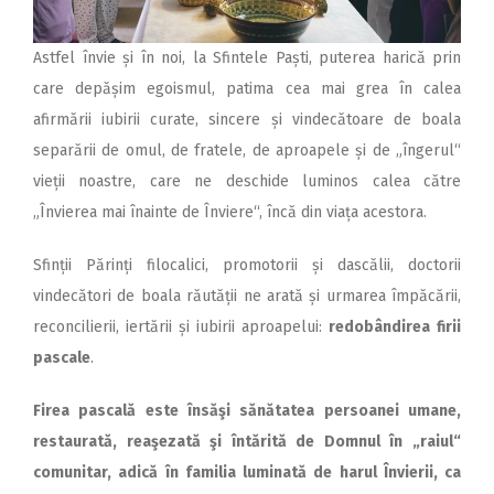
Astfel învie și în noi, la Sfintele Paști, puterea harică prin
care depășim egoismul, patima cea mai grea în calea
afirmării iubirii curate, sincere și vindecătoare de boala
separării de omul, de fratele, de aproapele și de „îngerul“
vieții noastre, care ne deschide luminos calea către
„Învierea mai înainte de Înviere“, încă din viața acestora.
Sfinții Părinți filocalici, promotorii și dascălii, doctorii
vindecători de boala răutății ne arată și urmarea împăcării,
reconcilierii, iertării și iubirii aproapelui:
redobândirea
firii
pascale
.
Firea pascală este însăşi sănătatea persoanei umane,
restaurată, reaşezată şi întărită de Domnul în „raiul“
comunitar, adică în familia luminată de harul Învierii, ca