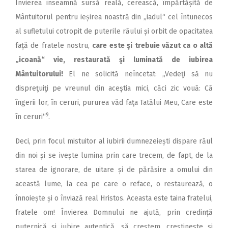
Învierea înseamnă sursă reală, cerească, împărtășită de
Mântuitorul pentru ieșirea noastră din „iadul“ cel întunecos
al sufletului cotropit de puterile răului și orbit de opacitatea
față de fratele nostru,
care este şi trebuie văzut ca o altă
„icoană“ vie, restaurată şi luminată de iubirea
Mântuitorului!
El ne solicită neîncetat: „Vedeţi să nu
dispreţuiţi pe vreunul din aceştia mici, căci zic vouă: Că
îngerii lor, în ceruri, pururea văd faţa Tatălui Meu, Care este
9
în ceruri“
.
Deci, prin focul mistuitor al iubirii dumnezeiești dispare răul
din noi și se ivește lumina prin care trecem, de fapt, de la
starea de ignorare, de uitare și de părăsire a omului din
această lume, la cea pe care o reface, o restaurează, o
înnoiește și o înviază real Hristos. Aceasta este taina fratelui,
fratele om! Învierea Domnului ne ajută, prin credință
puternică și iubire autentică, să creștem, creștinește și