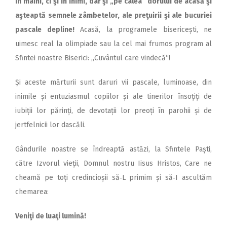
în mâini, ci şi în inimi, dar şi „pe calea“ dorului de acasă şi
aşteaptă semnele zâmbetelor, ale preţuirii şi ale bucuriei
pascale depline!
Acasă, la programele bisericești, ne
uimesc real la olimpiade sau la cel mai frumos program al
Sfintei noastre Biserici: „Cuvântul care vindecă“!
Și aceste mărturii sunt daruri vii pascale, luminoase, din
inimile și entuziasmul copiilor și ale tinerilor însoțiți de
iubiții lor părinți, de devotații lor preoți în parohii și de
jertfelnicii lor dascăli.
Gândurile noastre se îndreaptă astăzi, la Sfintele Paști,
către Izvorul vieții, Domnul nostru Iisus Hristos, Care ne
cheamă pe toți credincioșii să‑L primim și să‑I ascultăm
chemarea:
Veniţi de luaţi lumină!