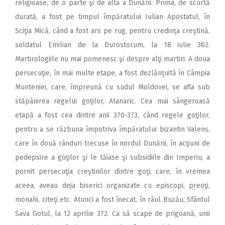
religioase, de o parte şi de alta a Dunării. Prima, de scurtă
durată, a fost pe timpul împăratului Iulian Apostatul, în
Sciţia Mică, când a fost ars pe rug, pentru credinţa creştină,
soldatul Emilian de la Durostorum, la 18 iulie 362.
Martirologiile nu mai pomenesc şi despre alţi martiri. A doua
persecuţie, în mai multe etape, a fost dezlănţuită în Câmpia
Munteniei, care, împreună cu sudul Moldovei, se afla sub
stăpânirea regelui goţilor, Atanaric. Cea mai sângeroasă
etapă a fost cea dintre anii 370-373, când regele goţilor,
pentru a se răzbuna împotriva împăratului bizantin Valens,
care în două rânduri trecuse în nordul Dunării, în acţiuni de
pedepsire a goţilor şi le tăiase şi subsidiile din Imperiu, a
pornit persecuţia creştinilor dintre goţi, care, în vremea
aceea, aveau deja biserici organizate cu episcopi, preoţi,
monahi, citeţi etc. Atunci a fost înecat, în râul Buzău, Sfântul
Sava Gotul, la 12 aprilie 372. Ca să scape de prigoană, unii