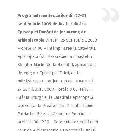
Programul manifestărilor din 27-29
septembrie 2009 dedicate ridicării
Episcopiei Dunării de Jos în rang de
Arhiepiscopie
VINERI, 25 SEPTEBRIE 2009
– orele 14.00 – Întâmpinarea la Catedrala
episcopală (str. Basarabiei) a moaştelor
Sfinţilor Martiri de la Niculiţel, aduse de o
delegaţie a Episcopiei Tulcii, de la
mănăstirea Cocoş, jud. Tulcea.
DUMINICĂ,
27 SEPTEBRIE 2009
– orele 9.00-11.30 –
Sfânta Liturghie, la Catedrala episcopală,
prezidată de Preafericitul Părinte Daniel –
Patriarhul Bisericii Ortodoxe Române.
–
orele 11.30-12.30 – Solemnitatea ridicării în
rang de Arhiepiscopie a Episcopiei Dunării