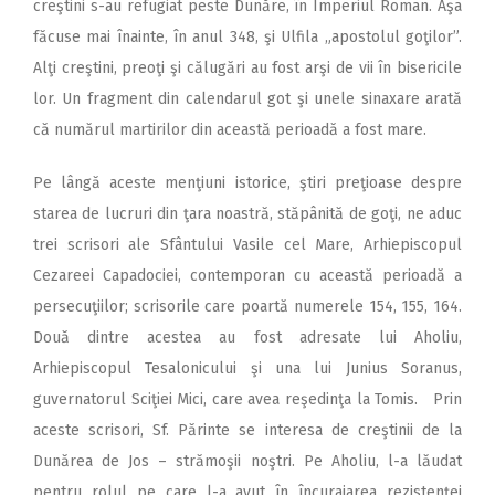
creştini s-au refugiat peste Dunăre, în Imperiul Roman. Aşa
făcuse mai înainte, în anul 348, şi Ulfila „apostolul goţilor”.
Alţi creştini, preoţi şi călugări au fost arşi de vii în bisericile
lor. Un fragment din calendarul got şi unele sinaxare arată
că numărul martirilor din această perioadă a fost mare.
Pe lângă aceste menţiuni istorice, ştiri preţioase despre
starea de lucruri din ţara noastră, stăpânită de goţi, ne aduc
trei scrisori ale Sfântului Vasile cel Mare, Arhiepiscopul
Cezareei Capadociei, contemporan cu această perioadă a
persecuţiilor; scrisorile care poartă numerele 154, 155, 164.
Două dintre acestea au fost adresate lui Aholiu,
Arhiepiscopul Tesalonicului şi una lui Junius Soranus,
guvernatorul Sciţiei Mici, care avea reşedinţa la Tomis. Prin
aceste scrisori, Sf. Părinte se interesa de creştinii de la
Dunărea de Jos – strămoşii noştri. Pe Aholiu, l-a lăudat
pentru rolul pe care l-a avut în încurajarea rezistenţei