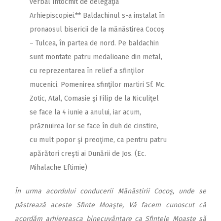
verbal întocmit de delegaţia
Arhiepiscopiei.**
Baldachinul s-a instalat în
pronaosul bisericii de la mănăstirea Cocoş
– Tulcea, în partea de nord. Pe baldachin
sunt montate patru medalioane din metal,
cu reprezentarea în relief a sfinţilor
mucenici. Pomenirea sfinţilor martiri Sf. Mc.
Zotic, Atal, Comasie şi Filip de la Niculiţel
se face la 4 iunie a anului, iar acum,
prăznuirea lor se face în duh de cinstire,
cu mult popor şi preoţime, ca pentru patru
apărători creşti ai Dunării de Jos.
(Ec.
Mihalache Eftimie)
În urma acordului conducerii Mănăstirii Cocoş, unde se
păstrează aceste Sfinte Moaşte, Vă facem cunoscut că
acordăm arhiereasca binecuvântare ca Sfintele Moaşte să