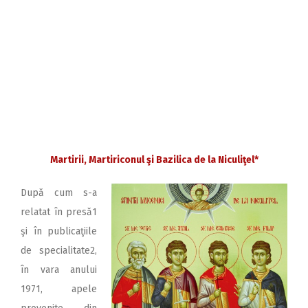
Niculiţel, într-o criptă, după revărsarea
apelor de la inundaţiile din acel an. Au fost
depuse spre închinarea credincioşilor, în
racle special pregătite de către ierarhii
Arhiepiscopiei Tomisului şi Dunării de Jos.
Mai multe amănunte vă invităm să aflaţi din
materialele ce urmează:
Martirii, Martiriconul şi Bazilica de la Niculiţel*
După cum s-a
relatat în presă1
şi în publicaţiile
de specialitate2,
în vara anului
1971, apele