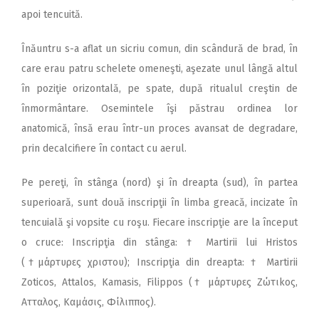
apoi tencuită.
Înăuntru s-a aflat un sicriu comun, din scândură de brad, în
care erau patru schelete omeneşti, aşezate unul lângă altul
în poziţie orizontală, pe spate, după ritualul creştin de
înmormântare. Osemintele îşi păstrau ordinea lor
anatomică, însă erau într-un proces avansat de degradare,
prin decalcifiere în contact cu aerul.
Pe pereţi, în stânga (nord) şi în dreapta (sud), în partea
superioară, sunt două inscripţii în limba greacă, incizate în
tencuială şi vopsite cu roşu. Fiecare inscripţie are la început
o cruce: Inscripţia din stânga: † Martirii lui Hristos
(†μάρτυρες χριστου); Inscripţia din dreapta: † Martirii
Zoticos, Attalos, Kamasis, Filippos († μάρτυρες Ζώτιkος,
Аτταλος, Καμάσις, Φίλιππος).