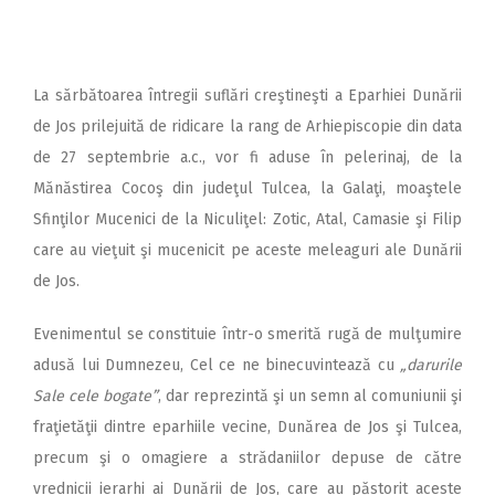
Constănţeanul, arhiereu-vicar al Episcopiei
Dunării de Jos şi un sobor de preoţi.
La sărbătoarea întregii suflări creştineşti a Eparhiei Dunării
de Jos prilejuită de ridicare la rang de Arhiepiscopie din data
de 27 septembrie a.c., vor fi aduse în pelerinaj, de la
Mănăstirea Cocoş din judeţul Tulcea, la Galaţi, moaştele
Sfinţilor Mucenici de la Niculiţel: Zotic, Atal, Camasie şi Filip
care au vieţuit şi mucenicit pe aceste meleaguri ale Dunării
de Jos.
Evenimentul se constituie într-o smerită rugă de mulţumire
adusă lui Dumnezeu, Cel ce ne binecuvintează cu
„darurile
Sale cele bogate”
, dar reprezintă şi un semn al comuniunii şi
fraţietăţii dintre eparhiile vecine, Dunărea de Jos şi Tulcea,
precum şi o omagiere a strădaniilor depuse de către
vrednicii ierarhi ai Dunării de Jos, care au păstorit aceste