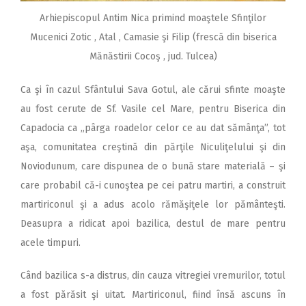
Arhiepiscopul Antim Nica primind moaştele Sfinţilor
Mucenici Zotic , Atal , Camasie şi Filip (frescă din biserica
Mănăstirii Cocoş , jud. Tulcea)
Ca şi în cazul Sfântului Sava Gotul, ale cărui sfinte moaşte
au fost cerute de Sf. Vasile cel Mare, pentru Biserica din
Capadocia ca „pârga roadelor celor ce au dat sămânţa”, tot
aşa, comunitatea creştină din părţile Niculiţelului şi din
Noviodunum, care dispunea de o bună stare materială – şi
care probabil că-i cunoştea pe cei patru martiri, a construit
martiriconul şi a adus acolo rămăşiţele lor pământeşti.
Deasupra a ridicat apoi bazilica, destul de mare pentru
acele timpuri.
Când bazilica s-a distrus, din cauza vitregiei vremurilor, totul
a fost părăsit şi uitat. Martiriconul, fiind însă ascuns în