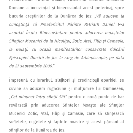
Române a încuviinţat şi binecuvântat acest pelerinaj, spre
bucuria creştinilor de la Dunărea de Jos:
„Vă aducem la
cunoştinţă că Preafericitul Părinte Patriarh Daniel V-a
acordat Înalta Binecuvântare pentru aducerea moaştelor
Sfinţilor Mucenici de la Niculiţel, Zotic, Atal, Filip şi Camasie,
la Galaţi, cu ocazia manifestărilor consacrate ridicării
Episcopiei Dunării de Jos la rang de Arhiepiscopie, pe data
de 27 septembrie 2009.”
Împreună cu ierarhul, slujitorii şi credincioşii eparhiei, se
cuvine să aducem rugăciune şi mulţumire lui Dumnezeu,
„Cel minunat întru sfinţii Săi”
pentru o nouă punte de har
revărsată prin aducerea Sfintelor Moaşte ale Sfinţilor
Mucenici Zotic, Atal, Filip şi Camasie, care să sfinţească
sufletele, cugetele şi faptele noastre şi acest pământ al
sfinţilor de la Dunărea de Jos.