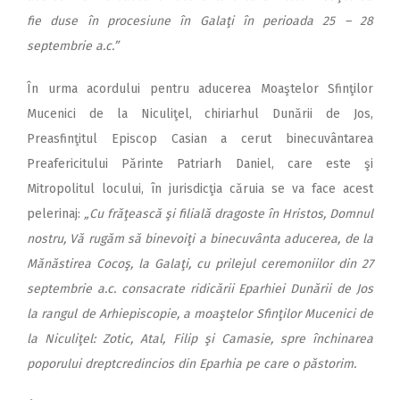
fie duse în procesiune în Galaţi în perioada 25 – 28
septembrie a.c.”
În urma acordului pentru aducerea Moaştelor Sfinţilor
Mucenici de la Niculiţel, chiriarhul Dunării de Jos,
Preasfinţitul Episcop Casian a cerut binecuvântarea
Preafericitului Părinte Patriarh Daniel, care este şi
Mitropolitul locului, în jurisdicţia căruia se va face acest
pelerinaj:
„Cu frăţească şi filială dragoste în Hristos, Domnul
nostru, Vă rugăm să binevoiţi a binecuvânta aducerea, de la
Mănăstirea Cocoş, la Galaţi, cu prilejul ceremoniilor din 27
septembrie a.c. consacrate ridicării Eparhiei Dunării de Jos
la rangul de Arhiepiscopie, a moaştelor Sfinţilor Mucenici de
la Niculiţel: Zotic, Atal, Filip şi Camasie, spre închinarea
poporului dreptcredincios din Eparhia pe care o păstorim.