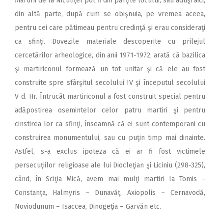
Martirii de la Niculiţel pot fi din părţile locului, sau aduşi aici,
din altă parte, după cum se obişnuia, pe vremea aceea,
pentru cei care pătimeau pentru credinţă şi erau consideraţi
ca sfinţi. Dovezile materiale descoperite cu prilejul
cercetărilor arheologice, din anii 1971-1972, arată că bazilica
şi martiriconul formează un tot unitar şi că ele au fost
construite spre sfârşitul secolului IV şi începutul secolului
V d. Hr. Întrucât martiriconul a fost construit special pentru
adăpostirea osemintelor celor patru martiri şi pentru
cinstirea lor ca sfinţi, înseamnă că ei sunt contemporani cu
construirea monumentului, sau cu puţin timp mai dinainte.
Astfel, s-a exclus ipoteza că ei ar fi fost victimele
persecuţiilor religioase ale lui Diocleţian şi Liciniu (298-325),
când, în Sciţia Mică, avem mai mulţi martiri la Tomis –
Constanţa, Halmyris – Dunavăţ, Axiopolis – Cernavodă,
Noviodunum – Isaccea, Dinogeţia – Garvăn etc.