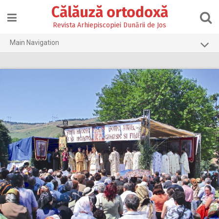
Skip
Călăuză ortodoxă
to
content
Revista Arhiepiscopiei Dunării de Jos
Main Navigation
Prima pagină
2026
2025
2024
2023
2022
2021
2020
2019