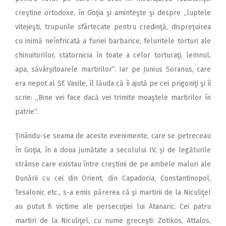
creştine ortodoxe, în Goţia şi aminteşte şi despre „luptele
vitejeşti, trupurile sfârtecate pentru credinţă, dispreţuirea
cu inimă neînfricată a furiei barbarice, feluritele torturi ale
chinuitorilor, statornicia în toate a celor torturaţi, lemnul,
apa, săvârşitoarele martirilor”. Iar pe Junius Soranus, care
era nepot al Sf. Vasile, îl lăuda că îi ajută pe cei prigoniţi şi îi
scrie: „Bine vei face dacă vei trimite moaştele martirilor în
patrie”.
Ţinându-se seama de aceste evenimente, care se petreceau
în Goţia, în a doua jumătate a secolului IV, şi de legăturile
strânse care existau între creştinii de pe ambele maluri ale
Dunării cu cei din Orient, din Capadocia, Constantinopol,
Tesalonic etc., s-a emis părerea că şi martirii de la Niculiţel
au putut fi victime ale persecuţiei lui Atanaric. Cei patru
martiri de la Niculiţel, cu nume greceşti: Zotikos, Attalos,