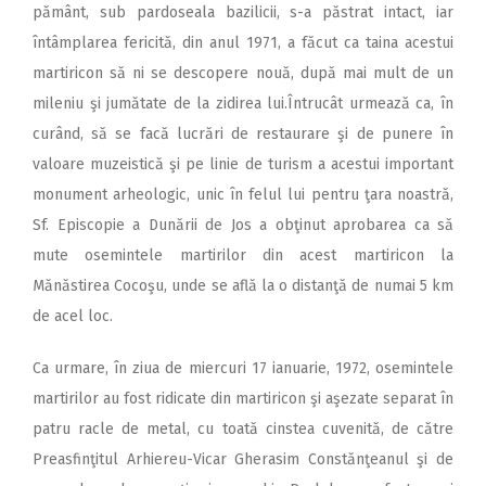
pământ, sub pardoseala bazilicii, s-a păstrat intact, iar
întâmplarea fericită, din anul 1971, a făcut ca taina acestui
martiricon să ni se descopere nouă, după mai mult de un
mileniu şi jumătate de la zidirea lui.Întrucât urmează ca, în
curând, să se facă lucrări de restaurare şi de punere în
valoare muzeistică şi pe linie de turism a acestui important
monument arheologic, unic în felul lui pentru ţara noastră,
Sf. Episcopie a Dunării de Jos a obţinut aprobarea ca să
mute osemintele martirilor din acest martiricon la
Mănăstirea Cocoşu, unde se află la o distanţă de numai 5 km
de acel loc.
Ca urmare, în ziua de miercuri 17 ianuarie, 1972, osemintele
martirilor au fost ridicate din martiricon şi aşezate separat în
patru racle de metal, cu toată cinstea cuvenită, de către
Preasfinţitul Arhiereu-Vicar Gherasim Constănţeanul şi de