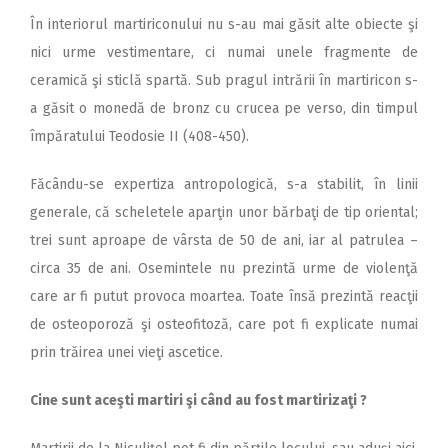
În interiorul martiriconului nu s-au mai găsit alte obiecte şi
nici urme vestimentare, ci numai unele fragmente de
ceramică şi sticlă spartă. Sub pragul intrării în martiricon s-
a găsit o monedă de bronz cu crucea pe verso, din timpul
împăratului Teodosie II (408-450).
Făcându-se expertiza antropologică, s-a stabilit, în linii
generale, că scheletele aparţin unor bărbaţi de tip oriental;
trei sunt aproape de vârsta de 50 de ani, iar al patrulea –
circa 35 de ani. Osemintele nu prezintă urme de violenţă
care ar fi putut provoca moartea. Toate însă prezintă reacţii
de osteoporoză şi osteofitoză, care pot fi explicate numai
prin trăirea unei vieţi ascetice.
Cine sunt aceşti martiri şi când au fost martirizaţi ?