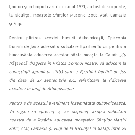
ţinuturi şi în timpul cărora, în anul 1971, au fost descoperite,
la Niculiţel, moaştele Sfinţilor Mucenici Zotic, Atal, Camasie
şi Filip.
Pentru plinirea acestei bucurii duhovniceşti, Episcopia
Dunării de Jos a adresat o solicitare Eparhiei Tulcii, pentru a
binecuvânta aducerea acestor sfinte moaşte la Galaţi:
„Cu
frăţească dragoste în Hristos Domnul nostru, Vă aducem la
cunoştinţă apropiata sărbătoare a Eparhiei Dunării de Jos
din data de 27 septembrie a.c., referitoare la ridicarea
acesteia în rang de Arhiepiscopie.
Pentru a da acestui eveniment însemnătate duhovnicească,
Vă rugăm să apreciaţi şi să dispuneţi asupra solicitării
noastre de a îngădui aducerea moaştelor Sfinţilor Martiri
Zotic, Atal, Camasie şi Filip de la Niculiţel la Galaţi, între 25