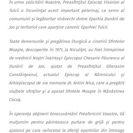
În urma solicitării Noastre, Preasfinţitul Episcop Visarion al
Tulcii a încuviinţat acest important pelerinaj, ca semn al
comuniunii şi legăturilor străvechi dintre Eparhia Dunării de
Jos şi teritoriul care aparţine canonic Eparhiei Tulcii.
Toate demersurile şi pregătirea liturgică a cinstirii Sfintelor
Moaşte, descoperite în 1971, la Niculiţel, au fost întreprinse
de vrednicii Noştri înaintaşi: Episcopul Chesarie Păunescu al
Dunării de Jos, ajutat de Preasfinţitul Gherasim
Constănţeanul, actualul Episcop al Râmnicului şi
Arhiepiscopul de vie memorie dr. Antim Nica, care a pregătit
slujbele sfinţilor şi a aşezat Sfintele Moaşte în Mănăstirea
Cocoş.
În speranţa obţinerii binecuvântării Preafericirii Voastre, Vă
mulţumim pentru părinteasca purtare de grijă şi pentru
ajutorul pe care neîncetat le oferiţi eparhiilor din întreaga