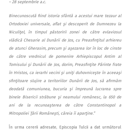
– 28 septembrie a.c.
Binecunoscută fiind istoria sfântă a acestui mare tezaur al
Ortodoxiei universale, aflat şi descoperit de Dumnezeu la
Niculiţel, în timpul păstoririi zonei de către evlaviosul
vlădică Chesarie al Dunării de Jos, cu Preasfinţitul arhiereu
de atunci Gherasim, precum şi aşezarea lor în loc de cinste
de către vrednicul de pomenire Arhiepiscopul Antim al
Tomisului şi Dunării de Jos, dorim, Preasfinţite Părinte frate
în Hristos, ca ierarhi vecini şi uniţi duhovniceşte în aceeaşi
sfinţitoare slujire a teritoriilor Dunării de Jos, să afirmăm
deodată comuniunea, bucuria şi împreună lucrarea spre
binele Bisericii străbune şi neamului românesc, la 650 de
ani de la recunoaşterea de către Constantinopol a
Mitropoliei Ţării Româneşti, căreia îi aparţine.”
În urma cererii adresate, Episcopia Tulcii a dat următorul