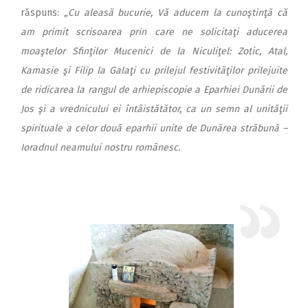
răspuns:
„Cu aleasă bucurie, Vă aducem la cunoştinţă că
am primit scrisoarea prin care ne solicitaţi aducerea
moaştelor Sfinţilor Mucenici de la Niculiţel: Zotic, Atal,
Kamasie şi Filip la Galaţi cu prilejul festivităţilor prilejuite
de ridicarea la rangul de arhiepiscopie a Eparhiei Dunării de
Jos şi a vrednicului ei întâistătător, ca un semn al unităţii
spirituale a celor două eparhii unite de Dunărea străbună –
Ioradnul neamului nostru românesc.