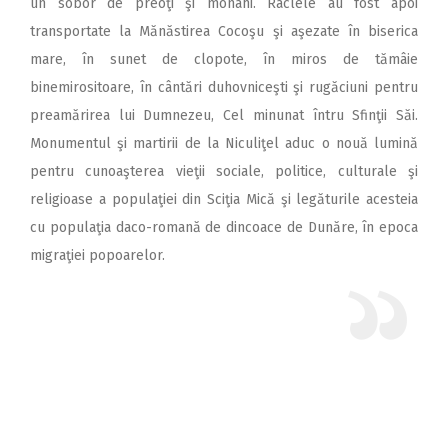
un sobor de preoţi şi monahi. Raclele au fost apoi
transportate la Mănăstirea Cocoşu şi aşezate în biserica
mare, în sunet de clopote, în miros de tămâie
binemirositoare, în cântări duhovniceşti şi rugăciuni pentru
preamărirea lui Dumnezeu, Cel minunat întru Sfinţii Săi.
Monumentul şi martirii de la Niculiţel aduc o nouă lumină
pentru cunoaşterea vieţii sociale, politice, culturale şi
religioase a populaţiei din Sciţia Mică şi legăturile acesteia
cu populaţia daco-romană de dincoace de Dunăre, în epoca
migraţiei popoarelor.
Descoperirea moaştelor Sfinţilor
Mucenici de la Niculiţel
PS Episcop
Gherasim al Râmnicului Vâlcii şi-a
desfăşurat activitatea, la început, timp de
cinci ani (1970-1975), ca arhiereu-vicar sub