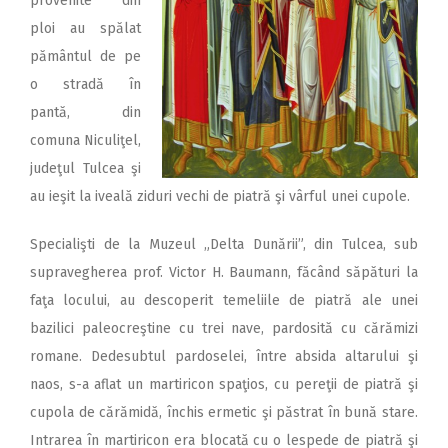
provenite din
ploi au spălat
pământul de pe
o stradă în
pantă, din
comuna Niculiţel,
judeţul Tulcea şi
au ieşit la iveală ziduri vechi de piatră şi vârful unei cupole.
Specialişti de la Muzeul „Delta Dunării”, din Tulcea, sub
supravegherea prof. Victor H. Baumann, făcând săpături la
faţa locului, au descoperit temeliile de piatră ale unei
bazilici paleocreştine cu trei nave, pardosită cu cărămizi
romane. Dedesubtul pardoselei, între absida altarului şi
naos, s-a aflat un martiricon spaţios, cu pereţii de piatră şi
cupola de cărămidă, închis ermetic şi păstrat în bună stare.
Intrarea în martiricon era blocată cu o lespede de piatră şi