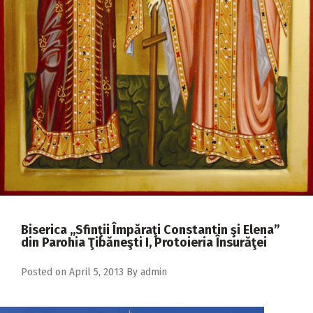
2018
2017
2016
2015
2014
2013
2012
2011
2010
Biserica ,,Sfinţii Împăraţi Constantin şi Elena”
2009
din Parohia Ţibăneşti I, Protoieria Însurăţei
Posted on
April 5, 2013
By
admin