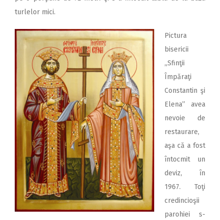
turlelor mici.
Pictura
bisericii
„Sfinţii
Împăraţi
Constantin şi
Elena” avea
nevoie de
restaurare,
aşa că a fost
întocmit un
deviz, în
1967. Toţi
credincioşii
parohiei s-