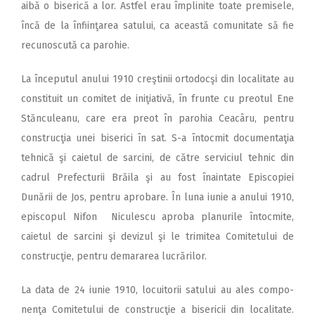
aibă o biserică a lor. Astfel erau împlinite toate premisele,
încă de la înfiinţarea satului, ca această comunitate să fie
recunoscută ca parohie.
La începutul anului 1910 creştinii ortodocşi din localitate au
constituit un comitet de iniţiativă, în frunte cu preotul Ene
Stănculeanu, care era preot în parohia Ceacâru, pentru
construcţia unei biserici în sat. S-a întocmit documentaţia
tehnică şi caietul de sarcini, de către serviciul tehnic din
cadrul Prefecturii Brăila şi au fost înaintate Episcopiei
Dunării de Jos, pentru aprobare. În luna iunie a anului 1910,
episcopul Nifon Niculescu aproba planurile întocmite,
caietul de sarcini şi devizul şi le trimitea Comitetului de
construcţie, pentru demararea lucrărilor.
La data de 24 iunie 1910, locuitorii satului au ales compo-
nenţa Comitetului de construcţie a bisericii din localitate.