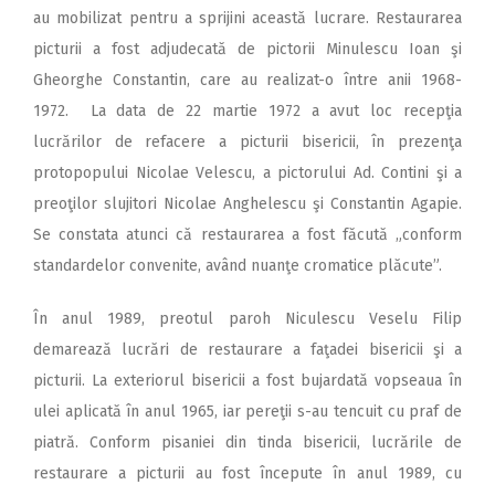
au mobilizat pentru a sprijini această lucrare. Restaurarea
picturii a fost adjudecată de pictorii Minulescu Ioan şi
Gheorghe Constantin, care au realizat-o între anii 1968-
1972. La data de 22 martie 1972 a avut loc recepţia
lucrărilor de refacere a picturii bisericii, în prezenţa
protopopului Nicolae Velescu, a pictorului Ad. Contini şi a
preoţilor slujitori Nicolae Anghelescu şi Constantin Agapie.
Se constata atunci că restaurarea a fost făcută „conform
standardelor convenite, având nuanţe cromatice plăcute”.
În anul 1989, preotul paroh Niculescu Veselu Filip
demarează lucrări de restaurare a faţadei bisericii şi a
picturii. La exteriorul bisericii a fost bujardată vopseaua în
ulei aplicată în anul 1965, iar pereţii s-au tencuit cu praf de
piatră. Conform pisaniei din tinda bisericii, lucrările de
restaurare a picturii au fost începute în anul 1989, cu