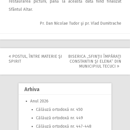
restaurarea picturii, până la această dată fiind finalizat
Sfântul Altar.
Pr. Dan Nicolae Tudor şi pr. Vlad Dumitrache
POSTUL, ÎNTRE MATERIE ŞI
BISERICA ,,SFINŢII ÎMPĂRAŢI
Post
SPIRIT
CONSTANTIN ŞI ELENA” DIN
MUNICIPIUL TECUCI
navigation
Arhiva
Anul 2026
Călăuză ortodoxă nr. 450
Călăuză ortodoxă nr. 449
Călăuză ortodoxă nr. 447-448