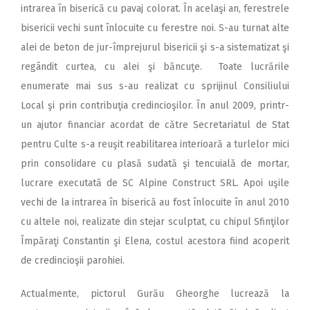
intrarea în biserică cu pavaj colorat. În acelaşi an, ferestrele
bisericii vechi sunt înlocuite cu ferestre noi. S-au turnat alte
alei de beton de jur-împrejurul bisericii şi s-a sistematizat şi
regândit curtea, cu alei şi băncuţe. Toate lucrările
enumerate mai sus s-au realizat cu sprijinul Consiliului
Local şi prin contribuţia credincioşilor. În anul 2009, printr-
un ajutor financiar acordat de către Secretariatul de Stat
pentru Culte s-a reuşit reabilitarea interioară a turlelor mici
prin consolidare cu plasă sudată şi tencuială de mortar,
lucrare executată de SC Alpine Construct SRL. Apoi uşile
vechi de la intrarea în biserică au fost înlocuite în anul 2010
cu altele noi, realizate din stejar sculptat, cu chipul Sfinţilor
Împăraţi Constantin şi Elena, costul acestora fiind acoperit
de credincioşii parohiei.
Actualmente, pictorul Gurău Gheorghe lucrează la