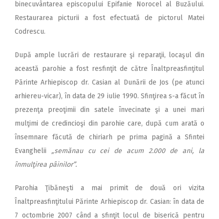
binecuvântarea episcopului Epifanie Norocel al Buzăului.
Restaurarea picturii a fost efectuată de pictorul Matei
Codrescu.
După ample lucrări de restaurare şi reparaţii, locaşul din
această parohie a fost resfinţit de către Înaltpreasfinţitul
Părinte Arhiepiscop dr. Casian al Dunării de Jos (pe atunci
arhiereu-vicar), în data de 29 iulie 1990. Sfinţirea s-a făcut în
prezenţa preoţimii din satele învecinate şi a unei mari
mulţimi de credincioşi din parohie care, după cum arată o
însemnare făcută de chiriarh pe prima pagină a Sfintei
Evanghelii
„semănau cu cei de acum 2.000 de ani, la
înmulţirea pâinilor”.
Parohia Ţibăneşti a mai primit de două ori vizita
Înaltpreasfinţitului Părinte Arhiepiscop dr. Casian: în data de
7 octombrie 2007 când a sfinţit locul de biserică pentru