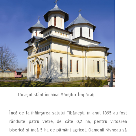
Lăcaşul sfânt închinat Sfinţilor Împăraţi
Încă de la înfiinţarea satului Ţibăneşti, în anul 1895 au fost
rânduite patru vetre, de câte 0,2 ha, pentru viitoarea
biserică şi încă 5 ha de pământ agricol. Oamenii râvneau să