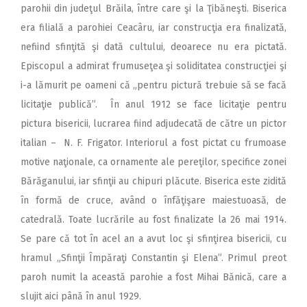
parohii din judeţul Brăila, între care şi la Ţibăneşti. Biserica
era filială a parohiei Ceacâru, iar construcţia era finalizată,
nefiind sfinţită şi dată cultului, deoarece nu era pictată.
Episcopul a admirat frumuseţea şi soliditatea construcţiei şi
i-a lămurit pe oameni că „pentru pictură trebuie să se facă
licitaţie publică”. În anul 1912 se face licitaţie pentru
pictura bisericii, lucrarea fiind adjudecată de către un pictor
italian – N. F. Frigator.
Interiorul a fost pictat cu frumoase
motive naţionale, ca ornamente ale pereţilor, specifice zonei
Bărăganului, iar sfinţii au chipuri plăcute. Biserica este zidită
în formă de cruce, având o înfăţişare maiestuoasă, de
catedrală. Toate lucrările au fost finalizate la 26 mai 1914.
Se pare că tot în acel an a avut loc şi sfinţirea bisericii, cu
hramul „Sfinţii Împăraţi Constantin şi Elena”. Primul preot
paroh numit la această parohie a fost Mihai Bănică, care a
slujit aici până în anul 1929.