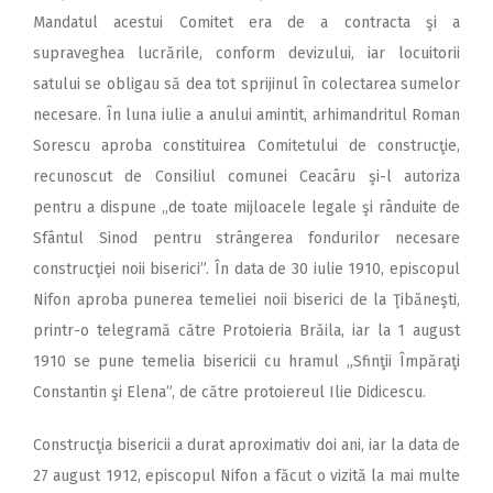
Mandatul acestui Comitet era de a contracta şi a
supraveghea lucrările, conform devizului, iar locuitorii
satului se obligau să dea tot sprijinul în colectarea sumelor
necesare. În luna iulie a anului amintit, arhimandritul Roman
Sorescu aproba constituirea Comitetului de construcţie,
recunoscut de Consiliul comunei Ceacâru şi-l autoriza
pentru a dispune „de toate mijloacele legale şi rânduite de
Sfântul Sinod pentru strângerea fondurilor necesare
construcţiei noii biserici”. În data de 30 iulie 1910, episcopul
Nifon aproba punerea temeliei noii biserici de la Ţibăneşti,
printr-o telegramă către Protoieria Brăila, iar la 1 august
1910 se pune temelia bisericii cu hramul „Sfinţii Împăraţi
Constantin şi Elena”, de către protoiereul Ilie Didicescu.
Construcţia bisericii a durat aproximativ doi ani, iar la data de
27 august 1912, episcopul Nifon a făcut o vizită la mai multe