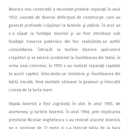
Biserica nou construită a necesitat primele reparaţii în anul
1922, cauzate de diverse defecţiuni de construcţie, care au
generat profunde crăpături la temelie şi zidărie. În acel an
s-a săpat la fundaţia bisericii şi au fost introduse sub
fundaţie traverse puternice din fier, realizându-se astfel
consolidarea. Întrucât la turlele bisericii apăruseră
crăpături şi se iviseră probleme la învelitoarea din tablă, în
urma unui cutremur, în 1955 s-au realizat reparaţii capitale
la acest capitol, înlocuindu-se lemnăria şi învelitoarea din
tablă zincată, fiind montate obloane la geamuri şi înlocuită
crucea de la turla mare.
Faţada bisericii a fost zugrăvită în ulei, în anul 1965, de
asemenea, şi turlele bisericii. În anul 1966, prin implicarea
preotului Nicolae Anghelescu s-au revizuit ulucele bisericii,
pe o porţiune de 72 metri şi s-a înlocuit tabla de la baza