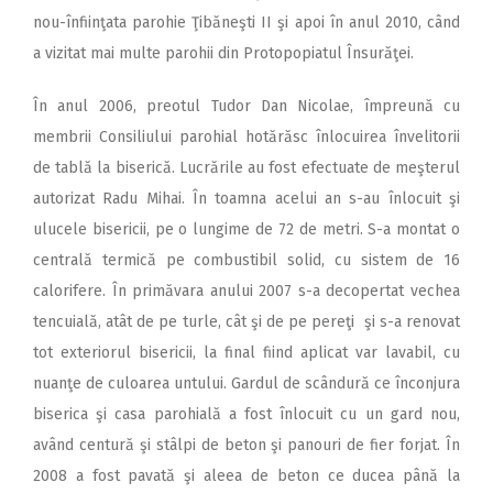
nou-înfiinţata parohie Ţibăneşti II şi apoi în anul 2010, când
a vizitat mai multe parohii din Protopopiatul Însurăţei.
În anul 2006, preotul Tudor Dan Nicolae, împreună cu
membrii Consiliului parohial hotărăsc înlocuirea învelitorii
de tablă la biserică. Lucrările au fost efectuate de meşterul
autorizat Radu Mihai. În toamna acelui an s-au înlocuit şi
ulucele bisericii, pe o lungime de 72 de metri. S-a montat o
centrală termică pe combustibil solid, cu sistem de 16
calorifere. În primăvara anului 2007 s-a decopertat vechea
tencuială, atât de pe turle, cât şi de pe pereţi şi s-a renovat
tot exteriorul bisericii, la final fiind aplicat var lavabil, cu
nuanţe de culoarea untului. Gardul de scândură ce înconjura
biserica şi casa parohială a fost înlocuit cu un gard nou,
având centură şi stâlpi de beton şi panouri de fier forjat. În
2008 a fost pavată şi aleea de beton ce ducea până la