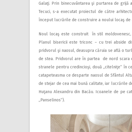
Galaţi. Prin binecuvântarea şi purtarea de grijă 
Tecuci, s-a executat proiectul de către arhitect
început lucrările de construire a noului locaş de 
Noul locaş este construit în stil moldovenesc, 
Planul bisericii este triconc – cu trei abside di
pridvorul şi naosul, deasupra căruia se află o tu
de stea. Pridvorul are în partea de nord scara c
stranele pentru credincioşi, două „citelniţe” în 
catapeteasma ce desparte naosul de Sfântul Altar. 
de stejar de cea mai bună calitate, iar lucrările
Huţanu Alexandru din Bacău. Icoanele de pe cat
„Panselinos”).