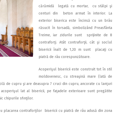
cărămidă legată cu mortar, cu stâlpi şi
centuri din beton armat în interior. La
exterior biserica este încinsă cu un brâu
răsucit în torsadă, simbolizând Preasfânta
Treime, iar zidurile sunt sprijinite de 8
contraforţi. Atât contraforţii, cât şi soclul
bisericii înalt de 1,20 m sunt placaţi cu
piatră de râu corespunzătoare.
Acoperişul bisericii este construit tot în stil
moldovenesc, cu streaşină mare (lată de
ablă de cupru şi are deasupra 7 cruci din cupru, ancorate cu lanţuri
acoperişul lat al bisericii, pe faţadele exterioare sunt pregătite
c chipurile sfinţilor.
 cu placarea contraforţilor bisericii cu piatră de râu adusă din zona