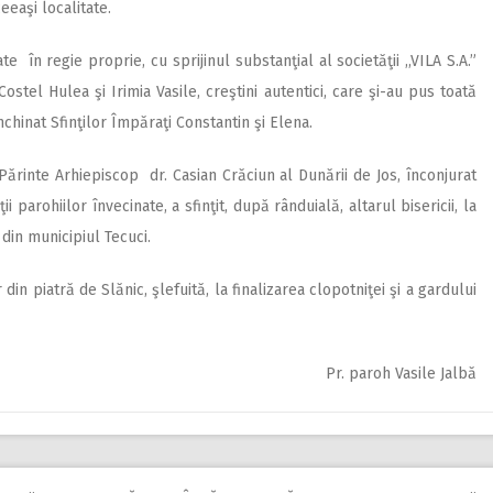
eeaşi localitate.
te în regie proprie, cu sprijinul substanţial al societăţii ,,VILA S.A.”
ostel Hulea şi Irimia Vasile, creştini autentici, care şi-au pus toată
chinat Sfinţilor Împăraţi Constantin şi Elena.
Părinte Arhiepiscop dr. Casian Crăciun al Dunării de Jos, înconjurat
ii parohiilor învecinate, a sfinţit, după rânduială, altarul bisericii, la
din municipiul Tecuci.
in piatră de Slănic, şlefuită, la finalizarea clopotniţei şi a gardului
Pr. paroh Vasile Jalbă