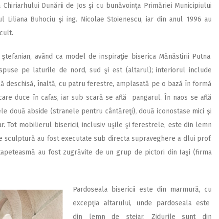
a Chiriarhului Dunării de Jos şi cu bunăvoinţa Primăriei Municipiului
ul Liliana Buhociu şi ing. Nicolae Stoienescu, iar din anul 1996 au
cult.
ştefanian, având ca model de inspiraţie biserica Mănăstirii Putna.
spuse pe laturile de nord, sud şi est (altarul); interiorul include
rlă deschisă, înaltă, cu patru ferestre, amplasată pe o bază în formă
are duce în cafas, iar sub scară se află pangarul. În naos se află
cele două abside (stranele pentru cântăreţi), două iconostase mici şi
Tot mobilierul bisericii, inclusiv uşile şi ferestrele, este din lemn
 de sculptură au fost executate sub directa supraveghere a dlui prof.
apeteasmă au fost zugrăvite de un grup de pictori din Iaşi (firma
Pardoseala bisericii este din marmură, cu
excepţia altarului, unde pardoseala este
din lemn de stejar. Zidurile sunt din