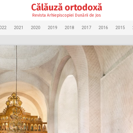
Călăuză ortodoxă
Revista Arhiepiscopiei Dunării de Jos
022
2021
2020
2019
2018
2017
2016
2015