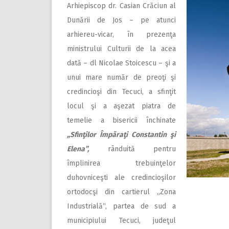
Arhiepiscop dr. Casian Crăciun al
Dunării de Jos – pe atunci
arhiereu-vicar, în prezenţa
ministrului Culturii de la acea
dată – dl Nicolae Stoicescu – şi a
unui mare număr de preoţi şi
credincioşi din Tecuci, a sfinţit
locul şi a aşezat piatra de
temelie a bisericii închinate
,,Sfinţilor Împăraţi Constantin şi
Elena”,
rânduită pentru
împlinirea trebuinţelor
duhovniceşti ale credincioşilor
ortodocşi din cartierul ,,Zona
Industrială“, partea de sud a
municipiului Tecuci, judeţul