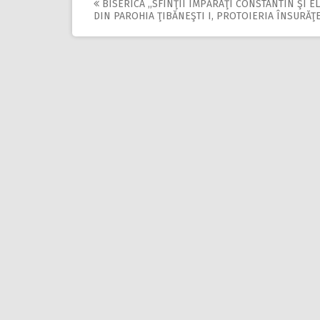
BISERICA ,,SFINŢII ÎMPĂRAŢI CONSTANTIN ŞI E
Post
DIN PAROHIA ŢIBĂNEŞTI I, PROTOIERIA ÎNSURĂŢE
navigation