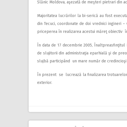
Slănic Moldova, aşezată de meşteri pietrari din ac
Majoritatea lucrărilor la bi-serică au fost executa
din Tecuci, coordonate de doi vrednici ingineri – C
priceperea în realizarea acestui măreţ obiectiv în
În data de 17 decembrie 2005, Înaltpreasfinţitul 
de slujitorii din administraţia eparhială şi de preoţ
slujbă participând un mare număr de credincioşi 
În prezent se lucrează la finalizarea trotuarelor d
exterior.