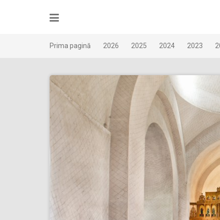
Skip
to
content
Prima pagină
2026
2025
2024
2023
2