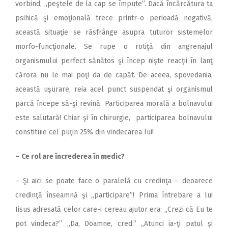
vorbind, „peştele de la cap se împute”. Dacă încărcătura ta
psihică şi emoţională trece printr-o perioadă negativă,
această situaţie se răsfrânge asupra tuturor sistemelor
morfo-funcţionale. Se rupe o rotiţă din angrenajul
organismului perfect sănătos şi încep nişte reacţii în lanţ
cărora nu le mai poţi da de capăt. De aceea, spovedania,
această uşurare, reia acel punct suspendat şi organismul
parcă începe să-şi revină. Participarea morală a bolnavului
este salutară! Chiar şi în chirurgie, participarea bolnavului
constituie cel puţin 25% din vindecarea lui!
– Ce rol are încrederea în medic?
– Şi aici se poate face o paralelă cu credinţa – deoarece
credinţă înseamnă şi ,,participare”! Prima întrebare a lui
Iisus adresată celor care-i cereau ajutor era: „Crezi că Eu te
pot vindeca?” „Da, Doamne, cred.” „Atunci ia-ţi patul şi