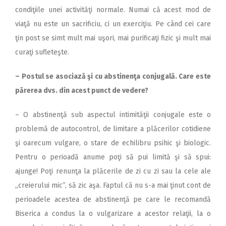
condiţiile unei activităţi normale. Numai că acest mod de
viaţă nu este un sacrificiu, ci un exerciţiu. Pe când cei care
ţin post se simt mult mai uşori, mai purificaţi fizic şi mult mai
curaţi sufleteşte.
– Postul se asociază şi cu abstinenţa conjugală. Care este
părerea dvs. din acest punct de vedere?
– O abstinenţă sub aspectul intimităţii conjugale este o
problemă de autocontrol, de limitare a plăcerilor cotidiene
şi oarecum vulgare, o stare de echilibru psihic şi biologic.
Pentru o perioadă anume poţi să pui limită şi să spui:
ajunge! Poţi renunţa la plăcerile de zi cu zi sau la cele ale
„creierului mic”, să zic aşa. Faptul că nu s-a mai ţinut cont de
perioadele acestea de abstinenţă pe care le recomandă
Biserica a condus la o vulgarizare a acestor relaţii, la o