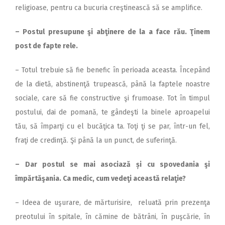
religioase, pentru ca bucuria creştinească să se amplifice.
– Postul presupune şi abţinere de la a face rău. Ţinem
post de fapte rele.
– Totul trebuie să fie benefic în perioada aceasta. Începând
de la dietă, abstinenţă trupească, până la faptele noastre
sociale, care să fie constructive şi frumoase. Tot în timpul
postului, dai de pomană, te gândeşti la binele aproapelui
tău, să împarţi cu el bucăţica ta. Toţi ţi se par, într-un fel,
fraţi de credinţă. Şi până la un punct, de suferinţă.
– Dar postul se mai asociază și cu spovedania şi
împărtăşania.
Ca medic, cum vedeţi această relaţie?
– Ideea de uşurare, de mărturisire, reluată prin prezenţa
preotului în spitale, în cămine de bătrâni, în puşcărie, în