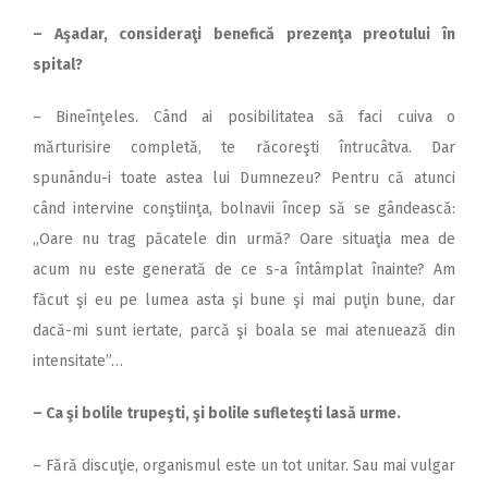
– Aşadar, consideraţi benefică prezenţa preotului în
spital?
– Bineînţeles. Când ai posibilitatea să faci cuiva o
mărturisire completă, te răcoreşti întrucâtva. Dar
spunându-i toate astea lui Dumnezeu? Pentru că atunci
când intervine conştiinţa, bolnavii încep să se gândească:
„Oare nu trag păcatele din urmă? Oare situaţia mea de
acum nu este generată de ce s-a întâmplat înainte? Am
făcut şi eu pe lumea asta şi bune şi mai puţin bune, dar
dacă-mi sunt iertate, parcă şi boala se mai atenuează din
intensitate”…
– Ca şi bolile trupeşti, şi bolile sufleteşti lasă urme.
– Fără discuţie, organismul este un tot unitar. Sau mai vulgar