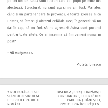
pe cei din jur. Astea sunt lucruri care cel puţin pe mine mă
afectează. Structural, nu sunt aşa şi nu am fost. Mai ales
când ai un partener care te provoacă, e foarte greu să fii ca
Hristos, să întorci şi obrazul celălalt. Deci, în general: să nu
dai în cap, să nu furi, să nu agresezi! Astea sunt porunci
pentru toate zilele. Ce ar însemna să fim oameni numai în
post?
– Vă mulţumesc.
Violeta Ionescu
NOI HOTĂRÂRI ALE
BISERICA ,,SFINŢII ÎMPĂRAŢI
Post
SFÂNTULUI SINOD AL
CONSTANTIN ŞI ELENA” DIN
BISERICII ORTODOXE
PAROHIA ŢIBĂNEŞTI I,
navigation
ROMÂNE
PROTOIERIA ÎNSURĂŢEI