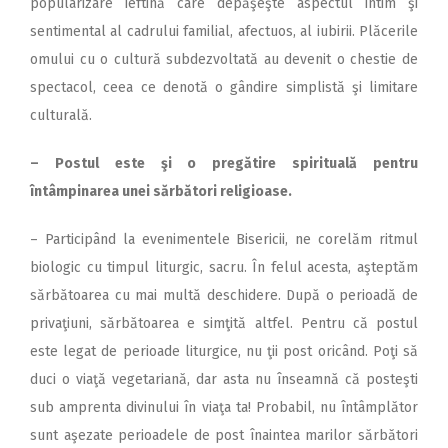
popularizare ieftină care depăşeşte aspectul intim şi
sentimental al cadrului familial, afectuos, al iubirii. Plăcerile
omului cu o cultură subdezvoltată au devenit o chestie de
spectacol, ceea ce denotă o gândire simplistă şi limitare
culturală.
– Postul este şi o pregătire spirituală pentru
întâmpinarea unei sărbători religioase.
– Participând la evenimentele Bisericii, ne corelăm ritmul
biologic cu timpul liturgic, sacru. În felul acesta, aşteptăm
sărbătoarea cu mai multă deschidere. După o perioadă de
privaţiuni, sărbătoarea e simţită altfel. Pentru că postul
este legat de perioade liturgice, nu ţii post oricând. Poţi să
duci o viaţă vegetariană, dar asta nu înseamnă că posteşti
sub amprenta divinului în viaţa ta! Probabil, nu întâmplător
sunt aşezate perioadele de post înaintea marilor sărbători