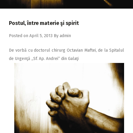
2018
2017
Postul, între materie şi spirit
2016
2015
Posted on
April 5, 2013
By
admin
2014
De vorbă cu doctorul chirurg Octavian Maftei, de la Spitalul
2013
de Urgenţă ,,Sf. Ap. Andrei” din Galaţi
2012
2011
2010
2009