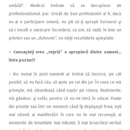
umblă!”. Medicul trebuie să se decupleze de
profesionalismul pur. Oricât de bun profesionist ai fi, dacă
nu ai o participare umană, nu ştii să-ţi apropii bolnavul şi
să-i insufli o oarecare încredere, ca om, să vadă în tine un
prieten sau un „duhovnic”, nu obţii rezultatele aşteptate.
– Cunoaşteţi vreo „reţetă” a apropierii dintre oameni…
între posturi?
– Nu numai în post oamenii ar trebui să încerce, pe cât
posibil, să nu facă rău, să ajute pe cei din jur. În ceea ce mă
priveşte, mă obsedează când supăr pe cineva. Realmente,
mă gândesc şi sufăr, pentru că nu-mi intră în obicei. Poate
din prostie sau într-un moment când îţi depăşeşti firea, eşti
mai obosit, ai manifestări în care nu te mai recunoşti, ai
momente de tonalitate mai ridicată, îi mai bruschezi verbal