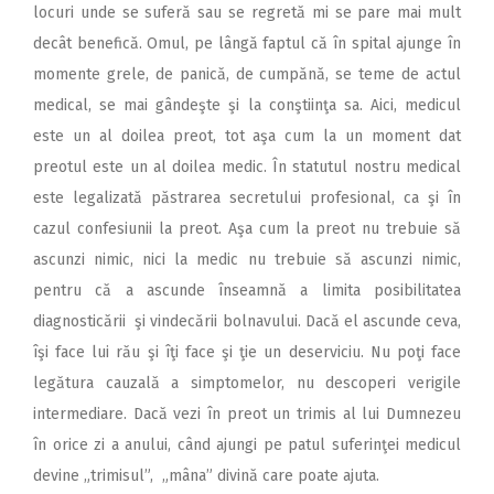
locuri unde se suferă sau se regretă mi se pare mai mult
decât benefică. Omul, pe lângă faptul că în spital ajunge în
momente grele, de panică, de cumpănă, se teme de actul
medical, se mai gândeşte şi la conştiinţa sa. Aici, medicul
este un al doilea preot, tot aşa cum la un moment dat
preotul este un al doilea medic. În statutul nostru medical
este legalizată păstrarea secretului profesional, ca şi în
cazul confesiunii la preot. Aşa cum la preot nu trebuie să
ascunzi nimic, nici la medic nu trebuie să ascunzi nimic,
pentru că a ascunde înseamnă a limita posibilitatea
diagnosticării şi vindecării bolnavului. Dacă el ascunde ceva,
îşi face lui rău şi îţi face şi ţie un deserviciu. Nu poţi face
legătura cauzală a simptomelor, nu descoperi verigile
intermediare. Dacă vezi în preot un trimis al lui Dumnezeu
în orice zi a anului, când ajungi pe patul suferinţei medicul
devine „trimisul”, „mâna” divină care poate ajuta.