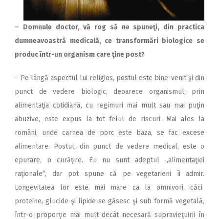
– Domnule doctor, vă rog să ne spuneţi, din practica
dumneavoastră medicală, ce transformări biologice se
produc într-un organism care ţine post?
– Pe lângă aspectul lui religios, postul este bine-venit şi din
punct de vedere biologic, deoarece organismul, prin
alimentaţia cotidiană, cu regimuri mai mult sau mai puţin
abuzive, este expus la tot felul de riscuri. Mai ales la
români, unde carnea de porc este baza, se fac excese
alimentare. Postul, din punct de vedere medical, este o
epurare, o curăţire. Eu nu sunt adeptul „alimentaţiei
raţionale”, dar pot spune că pe vegetarieni îi admir.
Longevitatea lor este mai mare ca la omnivori, căci
proteine, glucide şi lipide se găsesc şi sub formă vegetală,
într-o proporţie mai mult decât necesară supravieţuirii în