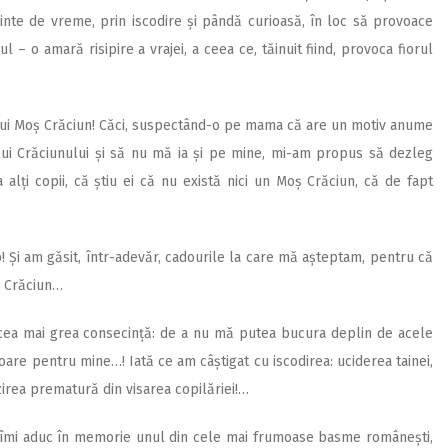
inte de vreme, prin iscodire și pândă curioasă, în loc să provoace
l – o amară risipire a vrajei, a ceea ce, tăinuit fiind, provoca fiorul
” lui Moș Crăciun! Căci, suspectând-o pe mama că are un motiv anume
lui Crăciunului și să nu mă ia și pe mine, mi-am propus să dezleg
 alți copii, că știu ei că nu există nici un Moș Crăciun, că de fapt
! Și am găsit, într-adevăr, cadourile la care mă așteptam, pentru că
ș Crăciun…
cea mai grea consecință: de a nu mă putea bucura deplin de acele
oare pentru mine…! Iată ce am câștigat cu iscodirea: uciderea tainei,
ezirea prematură din visarea copilăriei!…
 îmi aduc în memorie unul din cele mai frumoase basme românești,