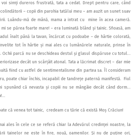
oi simți dureros frustrată, tata a cedat. Drept pentru care, când
colindătorii – copii din parohia tatălui meu – am auzit un sunet suav
irii. Luându-mă de mână, mama a intrat cu mine în acea cameră.
 mi se părea foarte mare! – era luminată blând și tainic. Sfioasă, am
radul înalt până la tavan, încărcat cu podoabe – de hârtie colorată,
velite tot în hârtie și mai ales cu lumânărele naturale, prinse în
i. Ochii parcă nu se deschideau destul și glasul dispăruse cu totul…
riorizase decât un scârțâit atonal. Tata a lăcrimat discret – dar mie
uită fiind cu astfel de sentimentalisme din partea sa. Îl consideram
ru, poate chiar închis, incapabil de tandrețe paternă manifestă. Fiul
âni spunând că nevasta și copiii nu se mângâie decât când dorm…
a!…
ate că venea tot tainic, credeam cu tărie că există Moș Crăciun!
 mai ales în cele ce se referă chiar la Adevărul credinței noastre, la
cării tainelor ne este în fire, nouă, oamenilor. Și nu de puține ori,