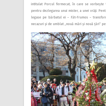
intitulat Porcul fermecat, în care se vorbeșt
pentru dezlegarea unui mister, a unei vrăji. Pent
legase pe bărbatul ei – Făt-Frumos – transfor
necazuri și de umblat ,,nouă mări și nouă țări” pen