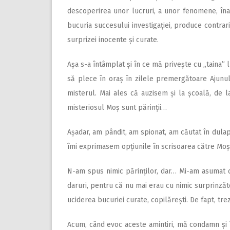
descoperirea unor lucruri, a unor fenomene, îna
bucuria succesului investigației, produce contrariu
surprizei inocente și curate.
Așa s-a întâmplat și în ce mă privește cu ,,taina
să plece în oraș în zilele premergătoare Ajunu
misterul. Mai ales că auzisem și la școală, de la
misteriosul Moș sunt părinții…
Așadar, am pândit, am spionat, am căutat în dulap
îmi exprimasem opțiunile în scrisoarea către Mo
N-am spus nimic părinților, dar… Mi-am asumat 
daruri, pentru că nu mai erau cu nimic surprinzăt
uciderea bucuriei curate, copilărești. De fapt, tr
Acum, când evoc aceste amintiri, mă condamn și