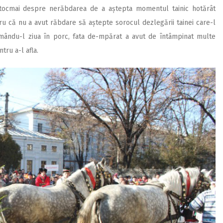
e tocmai despre nerăbdarea de a aștepta momentul tainic hotărât
ru că nu a avut răbdare să aștepte sorocul dezlegării tainei care-l
mându-l ziua în porc, fata de-mpărat a avut de întâmpinat multe
tru a-l afla.