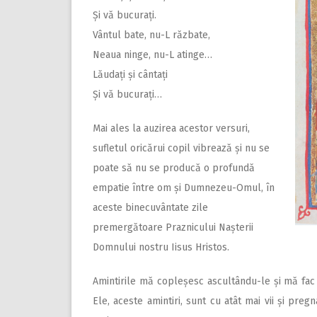
Și vă bucurați.
Vântul bate, nu-L răzbate,
Neaua ninge, nu-L atinge…
Lăudați și cântați
Și vă bucurați…
Mai ales la auzirea acestor versuri,
sufletul oricărui copil vibrează și nu se
poate să nu se producă o profundă
empatie între om și Dumnezeu-Omul, în
aceste binecuvântate zile
premergătoare Praznicului Nașterii
Domnului nostru Iisus Hristos.
Amintirile mă copleșesc ascultându-le și mă fac
Ele, aceste amintiri, sunt cu atât mai vii și p