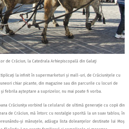
ilor de Crăciun, la Catedrala Arhiepiscopală din Galaţi
iplicați la infinit în supermarketuri și mall-uri, de Crăciunițele cu
uneori chiar picante, din magazine sau din parcurile cu locuri de
 și febrila așteptare a suprizelor, nu mai poate fi vorba.
oana Crăciunița vorbind la celularul de ultimă generație cu copii din
eara de Crăciun, mă întorc cu nostalgie sporită la un suav tablou, în
împreunându-și mânuțele, adăuga lista doleanțelor destinate lui Moș