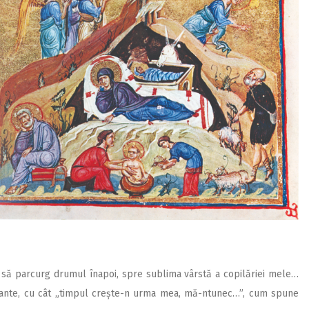
 să parcurg drumul înapoi, spre sublima vârstă a copilăriei mele…
regnante, cu cât „timpul crește-n urma mea, mă-ntunec…”, cum spune