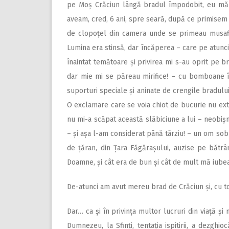
pe Moș Crăciun lângă bradul împodobit, eu mă v
aveam, cred, 6 ani, spre seară, după ce primisem 
de clopoțel din camera unde se primeau musaf
Lumina era stinsă, dar încăperea – care pe atunci
înaintat temătoare și privirea mi s-au oprit pe b
dar mie mi se păreau mirifice! – cu bomboane în
suporturi speciale și aninate de crengile bradulu
O exclamare care se voia chiot de bucurie nu exte
nu mi-a scăpat această slăbiciune a lui – neobișn
– și așa l-am considerat până târziu! – un om sob
de țăran, din Țara Făgărașului, auzise pe bătr
Doamne, și cât era de bun și cât de mult mă iube
De-atunci am avut mereu brad de Crăciun și, cu to
Dar… ca și în privința multor lucruri din viață și
Dumnezeu, la Sfinți, tentația ispitirii, a dezghio