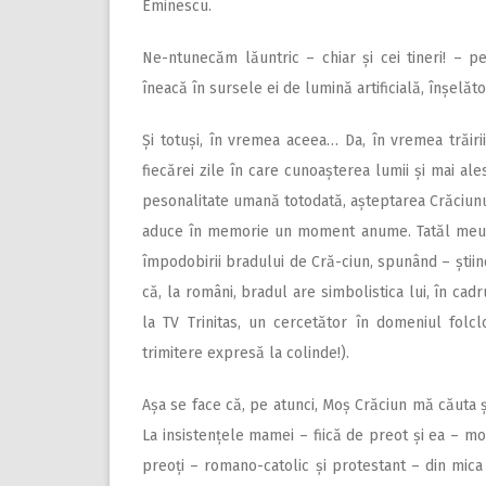
Eminescu.
Ne-ntunecăm lăuntric – chiar și cei tineri! – 
îneacă în sursele ei de lumină artificială, înșelăt
Și totuși, în vremea aceea… Da, în vremea trăiri
fiecărei zile în care cunoașterea lumii și mai al
pesonalitate umană totodată, așteptarea Crăciunulu
aduce în memorie un moment anume. Tatăl meu – 
împodobirii bradului de Cră-ciun, spunând – știin
că, la români, bradul are simbolistica lui, în cadr
la TV Trinitas, un cercetător în domeniul folclo
trimitere expresă la colinde!).
Așa se face că, pe atunci, Moș Crăciun mă căuta ș
La insistențele mamei – fiică de preot și ea – mot
preoți – romano-catolic și protestant – din mica