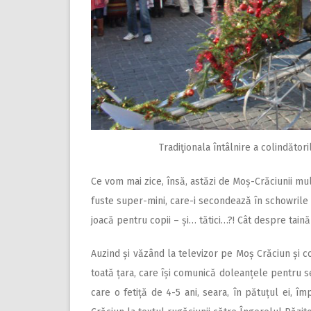
Tradiţionala întâlnire a colindător
Ce vom mai zice, însă, astăzi de Moș-Crăciunii mult
fuste super-mini, care-i secondează în schowrile 
joacă pentru copii – și… tătici…?! Cât despre taină
Auzind și văzând la televizor pe Moș Crăciun și c
toată țara, care își comunică doleanțele pentru s
care o fetiță de 4-5 ani, seara, în pătuțul ei, 