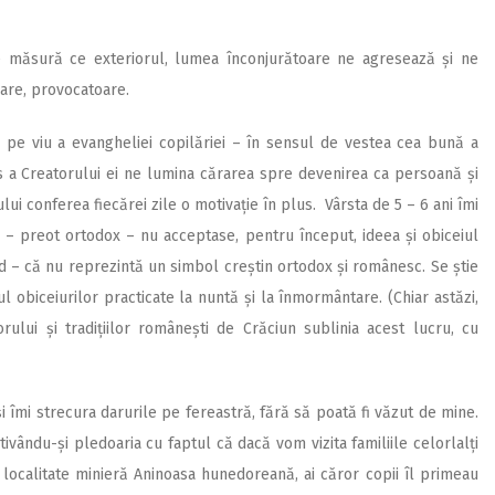
pe măsură ce exteriorul, lumea înconjurătoare ne agresează și ne
oare, provocatoare.
i pe viu a evangheliei copilăriei – în sensul de vestea cea bună a
es a Creatorului ei ne lumina cărarea spre devenirea ca persoană și
i conferea fiecărei zile o motivație în plus. Vârsta de 5 – 6 ani îmi
preot ortodox – nu acceptase, pentru început, ideea și obiceiul
d – că nu reprezintă un simbol creștin ortodox și românesc. Se știe
ul obiceiurilor practicate la nuntă și la înmormântare. (Chiar astăzi,
rului și tradițiilor românești de Crăciun sublinia acest lucru, cu
i îmi strecura darurile pe fereastră, fără să poată fi văzut de mine.
ivându-și pledoaria cu faptul că dacă vom vizita familiile celorlalți
 localitate minieră Aninoasa hunedoreană, ai căror copii îl primeau