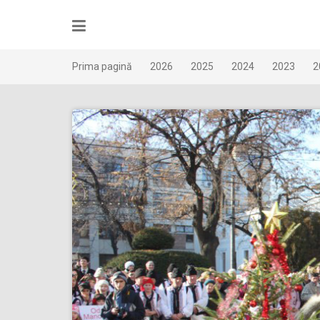
Skip
to
content
Prima pagină
2026
2025
2024
2023
2