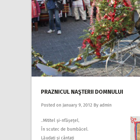
PRAZNICUL NAŞTERII DOMNULUI
Posted on
January 9, 2012
By
admin
..Mititel și-nfășețel,
În scutec de bumbăcel.
Lăudați și cântați