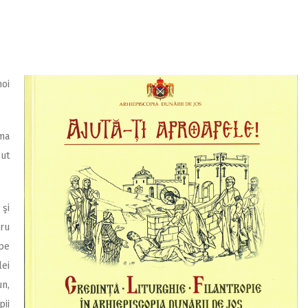
noi
ma
ut
şi
tru
 pe
lei
n,
pii