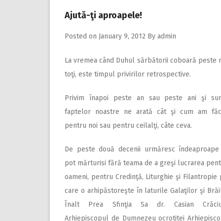
Ajută-ţi aproapele!
Posted on
January 9, 2012
By
admin
La vremea când Duhul sărbătorii coboară peste 
toţi, este timpul privirilor retrospective.
Privim înapoi peste an sau peste ani şi su
faptelor noastre ne arată cât şi cum am făc
pentru noi sau pentru ceilalţi, câte ceva.
De peste două decenii urmăresc îndeaproape 
pot mărturisi fără teama de a greşi lucrarea pen
oameni, pentru Credinţă, Liturghie şi Filantropie
care o arhipăstoreşte în laturile Galaţilor şi Brăi
Înalt Prea Sfinţia Sa dr. Casian Crăciu
Arhiepiscopul de Dumnezeu ocrotitei Arhiepisco