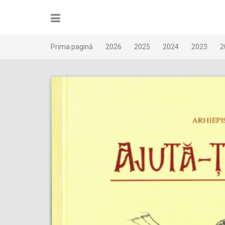
Skip
to
content
Prima pagină
2026
2025
2024
2023
2