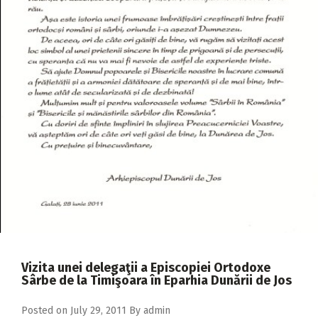
2018
2017
2016
2015
2014
2013
2012
2011
2010
2009
Vizita unei delegaţii a Episcopiei Ortodoxe
Sârbe de la Timişoara în Eparhia Dunării de Jos
Posted on
July 29, 2011
By
admin