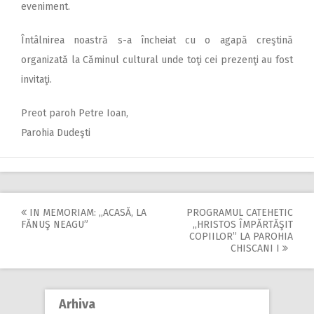
eveniment.
Întâlnirea noastră s-a încheiat cu o agapă creştină
organizată la Căminul cultural unde toţi cei prezenţi au fost
invitaţi.
Preot paroh Petre Ioan,
Parohia Dudeşti
IN MEMORIAM: ,,ACASĂ, LA
PROGRAMUL CATEHETIC
Post
FĂNUŞ NEAGU”
,,HRISTOS ÎMPĂRTĂŞIT
COPIILOR” LA PAROHIA
navigation
CHISCANI I
Arhiva