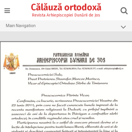
Skip
Călăuză ortodoxă
to
content
Revista Arhiepiscopiei Dunării de Jos
Main Navigation
Prima pagină
2026
2025
2024
2023
2022
2021
2020
2019