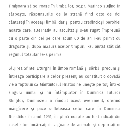
Timişoara să se roage în limba lor, pc.pr. Marinco slujind în
sârbeşte, răspunsurile de la strană fiind date de doi
cântăreţi în aceeaşi limbă, dar şi pentru credincioşii parohiei
noaste care, alternativ, au ascultat şi s-au rugat, împreună
cu o parte din cei pe care acum 60 de ani i-au primit cu
dragoste şi, după măsura acelor timpuri, i-au ajutat atât cât
regimul totalitar le-a permis.
Slujirea Sfintei Liturghii în limba română şi sârbă, precum şi
întreaga participare a celor prezenţi au constituit o dovadă
vie a faptului că Mântuitorul Hristos ne uneşte pe toţi într-o
singură inimă, şi nu întâmplător în Duminica Tuturor
Sfinţilor, Dumnezeu a rânduit acest eveniment, oferind
mângâiere şi pace sufletească celor care în Duminica
Rusaliilor în anul 1951, în plină noapte au fost ridicaţi din
casele lor, încărcaţi în vagoane de animale şi deportaţi în