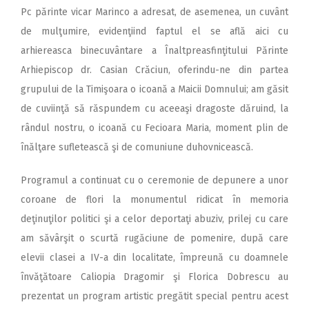
Pc părinte vicar Marinco a adresat, de asemenea, un cuvânt
de mulţumire, evidenţiind faptul el se află aici cu
arhiereasca binecuvântare a Înaltpreasfinţitului Părinte
Arhiepiscop dr. Casian Crăciun, oferindu-ne din partea
grupului de la Timişoara o icoană a Maicii Domnului; am găsit
de cuviinţă să răspundem cu aceeaşi dragoste dăruind, la
rândul nostru, o icoană cu Fecioara Maria, moment plin de
înălţare sufletească şi de comuniune duhovnicească.
Programul a continuat cu o ceremonie de depunere a unor
coroane de flori la monumentul ridicat în memoria
deţinuţilor politici şi a celor deportaţi abuziv, prilej cu care
am săvârşit o scurtă rugăciune de pomenire, după care
elevii clasei a IV-a din localitate, împreună cu doamnele
învăţătoare Caliopia Dragomir şi Florica Dobrescu au
prezentat un program artistic pregătit special pentru acest