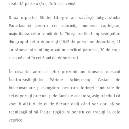
cealaltă parte a ţării, fără nici o vină.
După otpustul Sfintei Liturghii am săvârşit biligv slujba
Parastasului pentru cei adormiţi, moment copleşitor,
majoritatea celor veniţi de la Timişoara fiind supravieţuitori
din grupul celor deportaţi (1645 de persoane deportate, 41
au răposat şi sunt îngropaţi în cimitirul parohial, 30 de copii
s-au născut în cei 6 ani de deportare).
În cuvântul adresat celor prezenţi am transmis mesajul
Înaltpreasfinţitului Părinte Arhiepiscop Casian de
binecuvântare şi mângâiere pentru suferinţele îndurate de
cei deportaţi precum şi de familiile acestora, asigurându-i că
vom fi alături de ei de fiecare dată când vor dori să se
reculeagă şi să înalţe rugăciuni pentru cei trecuţi la cele
veşnice.