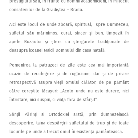
prestigiului său, în frunte cu domnii academicieni, în mijlocul
consătenilor de la Grădiştea – Brăila.
Aici este locul de unde zboară, spiritual, spre Dumnezeu,
sufletul său mărinimos, curat, sincer şi bun, limpezit în
apele Buzăului şi şters cu ştergarele tradiţionale de
deasupra icoanei Maicii Domnului din casa natală.
Pomenirea la patruzeci de zile este cea mai importantă
ocazie de reculegere şi de rugăciune, dar şi de privire
retrospectivă asupra vieţii omului călător, de pe pământ
către cereştile lăcaşuri: ,,Acolo unde nu este durere, nici
întristare, nici suspin, ci viaţă fără de sfârşit”.
Sfinţii Părinţi ai Ortodoxiei arată, prin dumnezeiască
descoperire, taina despărţirii sufletului de trup şi de toate
locurile pe unde a trecut omul în existenţa pământească.