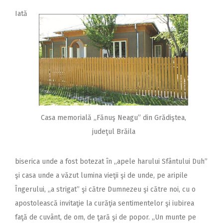
Iată
Casa memorială ,,Fănuş Neagu” din Grădiştea,
judeţul Brăila
biserica unde a fost botezat în ,,apele harului Sfântului Duh”
şi casa unde a văzut lumina vieţii şi de unde, pe aripile
Îngerului, ,,a strigat” şi către Dumnezeu şi către noi, cu o
apostolească invitaţie la curăţia sentimentelor şi iubirea
faţă de cuvânt, de om, de ţară şi de popor. ,,Un munte pe