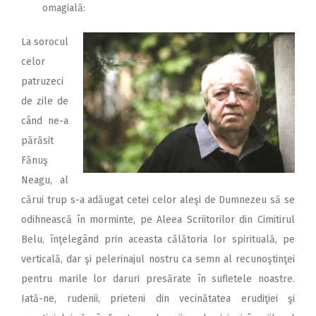
omagială:
La sorocul
celor
patruzeci
de zile de
când ne-a
părăsit
Fănuş
Neagu, al
cărui trup s-a adăugat cetei celor aleşi de Dumnezeu să se
odihnească în morminte, pe Aleea Scriitorilor din Cimitirul
Belu, înţelegând prin aceasta călătoria lor spirituală, pe
verticală, dar şi pelerinajul nostru ca semn al recunoştinţei
pentru marile lor daruri presărate în sufletele noastre.
Iată-ne, rudenii, prieteni din vecinătatea erudiţiei şi