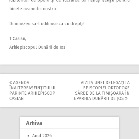
iubitorilor de opera şi de lucrarea lui Fănuş Neagu pentru
binele neamului nostru.
Dumnezeu să-l odihnească cu drepţii!
† Casian,
Arhiepiscopul Dunării de Jos
AGENDA
VIZITA UNEI DELEGAŢII A
Post
ÎNALTPREASFINŢITULUI
EPISCOPIEI ORTODOXE
PĂRINTE ARHIEPISCOP
SÂRBE DE LA TIMIŞOARA ÎN
navigation
CASIAN
EPARHIA DUNĂRII DE JOS
Arhiva
Anul 2026