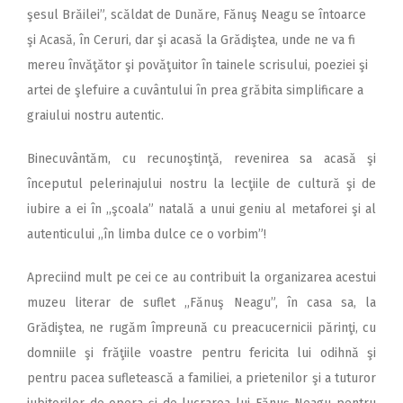
şesul Brăilei”, scăldat de Dunăre, Fănuş Neagu se întoarce
şi Acasă, în Ceruri, dar şi acasă la Grădiştea, unde ne va fi
mereu învăţător şi povăţuitor în tainele scrisului, poeziei şi
artei de şlefuire a cuvântului în prea grăbita simplificare a
graiului nostru autentic.
Binecuvântăm, cu recunoştinţă, revenirea sa acasă şi
începutul pelerinajului nostru la lecţiile de cultură şi de
iubire a ei în ,,şcoala” natală a unui geniu al metaforei şi al
autenticului ,,în limba dulce ce o vorbim”!
Apreciind mult pe cei ce au contribuit la organizarea acestui
muzeu literar de suflet ,,Fănuş Neagu”, în casa sa, la
Grădiştea, ne rugăm împreună cu preacucernicii părinţi, cu
domniile şi frăţiile voastre pentru fericita lui odihnă şi
pentru pacea sufletească a familiei, a prietenilor şi a tuturor