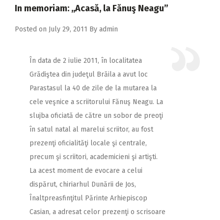
2018
In memoriam: ,,Acasă, la Fănuş Neagu”
2017
Posted on
July 29, 2011
By
admin
2016
2015
În data de 2 iulie 2011, în localitatea
Grădiştea din judeţul Brăila a avut loc
2014
Parastasul la 40 de zile de la mutarea la
2013
cele veşnice a scriitorului Fănuş Neagu.
La
2012
slujba oficiată de către un sobor de preoţi
în satul natal al marelui scriitor, au fost
2011
prezenţi oficialităţi locale şi centrale,
2010
precum şi scriitori, academicieni şi artişti.
2009
La acest moment de evocare a celui
dispărut, chiriarhul Dunării de Jos,
Înaltpreasfinţitul Părinte Arhiepiscop
Casian, a adresat celor prezenţi o scrisoare