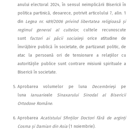
anului electoral 2024, în sensul neimplicării Bisericii în
politica partinică, deoarece, potrivit articolului 7, alin. 1
din
Legea nr. 489/2006 privind libertatea religioasă și
regimul general al cultelor
, cultele recunoscute
sunt
factori ai păcii sociale
și orice atitudine de
învrăjbire publică în societate, de partizanat politic, de
atac la persoană ori de tensionare a relațiilor cu
autoritățile publice sunt contrare misiunii spirituale a
Bisericii în societate.
Aprobarea volumelor pe luna
Decembrie
și pe
luna
Ianuarie
ale
Sinaxarului Sinodal al Bisericii
Ortodoxe Române
.
Aprobarea
Acatistului Sfin­ților Doctori fără de arginți
Cosma și Damian din Asia
(1 noiembrie).