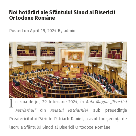
2018
Noi hotărâri ale Sfântului Sinod al Bisericii
2017
Ortodoxe Române
2016
Posted on
April 19, 2024
By
admin
2015
2014
2013
2012
2011
2010
Î
n ziua de joi, 29 februarie 2024, în
Aula Magna „Teoctist
2009
Patriarhul“
din
Palatul Patriarhiei
, sub președinția
Preafericitului Părinte Patriarh Daniel, a avut loc ședința de
lucru a Sfântului Sinod al Bisericii Ortodoxe Române.