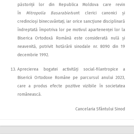
păstoriții lor din Republica Moldova care revin
în
Mitropolia Basarabiei
sunt clerici canonici și
credincioși binecuvântați, iar orice sancțiune disciplinară
îndreptată împotriva lor pe motivul apartenenței lor la
Biserica Ortodoxă Română este considerată nulă și
neavenită, potrivit hotărârii sinodale nr. 8090 din 19
decembrie 1992.
Aprecierea bogatei activități social‑filantropice a
Bisericii Ortodoxe Române pe parcursul anului 2023,
care a produs efecte pozitive vizibile în societatea
românească.
Cancelaria Sfântului Sinod