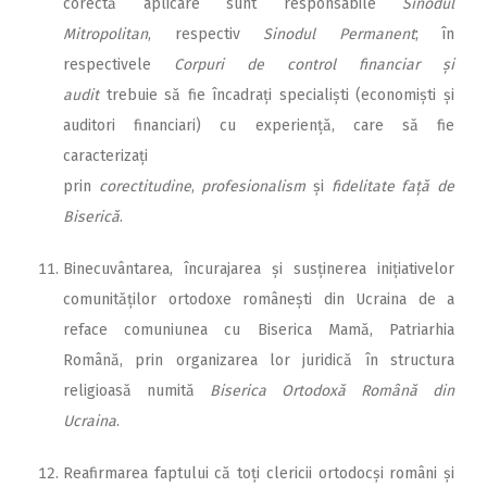
corectă aplicare sunt responsabile
Sinodul
Mitropolitan
, respectiv
Sinodul Permanent
; în
respectivele
Corpuri de control financiar și
audit
trebuie să fie încadrați specialiști (economiști și
auditori financiari) cu experiență, care să fie
caracterizați
prin
corectitudine
,
profesionalism
și
fidelitate față de
Biserică
.
Binecuvântarea, încurajarea și susținerea inițiativelor
co­munităților ortodoxe românești din Ucraina de a
reface comuniunea cu Biserica Mamă, Patriarhia
Română, prin organizarea lor juridică în structura
religioasă numită
Biserica Ortodoxă Română din
Ucraina
.
Reafirmarea faptului că toți clericii ortodocși români și