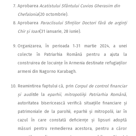
Aprobarea
Acatistului Sfântului Cuvios Gherasim din
Chefalonia
(20 octombrie).
Aprobarea
Paraclisului Sfin­ților Doctori fără de arginți
Chir și Ioan
(31 ianuarie, 28 iunie).
Organizarea, în perioada 1‑31 martie 2024, a unei
colecte în Patriarhia Română pentru a ajuta la
construirea de locuințe în Armenia destinate refugiaților
armeni din Nagorno Karabagh.
Reamintirea faptului că, prin
Corpul de control financiar
și audit
de la
eparhii
,
mitropolii
și
Patriarhia Română
,
autoritatea bisericească verifică situațiile financiare și
patrimoniale de la parohii, eparhii și mitropolii, iar în
cazul în care constată deficiențe și lipsuri adoptă
măsuri pentru remedierea acestora, pentru a căror