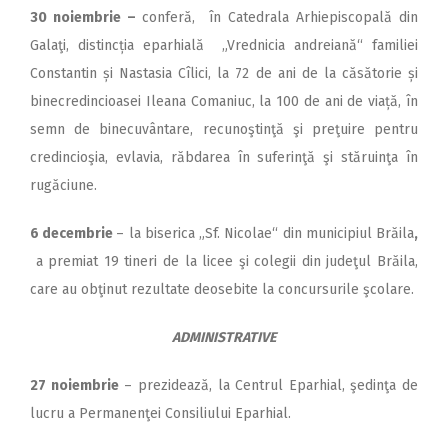
30 noiembrie –
conferă, în Catedrala Arhiepiscopală din
Galaţi, distincția eparhială „Vrednicia andreiană“ familiei
Constantin și Nastasia Cîlici, la 72 de ani de la căsătorie și
binecredincioasei Ileana Comaniuc, la 100 de ani de viață, în
semn de binecuvântare, recunoştinţă şi preţuire pentru
credincioşia, evlavia, răbdarea în suferinţă şi stăruinţa în
rugăciune.
6 decembrie
– la biserica „Sf. Nicolae“ din municipiul Brăila
,
a premiat 19 tineri de la licee şi colegii din judeţul Brăila,
care au obţinut rezultate deosebite la concursurile şcolare.
ADMINISTRATIVE
27 noiembrie
– prezidează, la Centrul Eparhial, şedinţa de
lucru a Permanenţei Consiliului Eparhial.