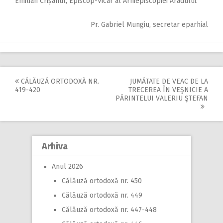
Emilian Crișanul, Episcop-Vicar al Arhiepiscopiei Aradului.
Pr. Gabriel Mungiu, secretar eparhial
CĂLĂUZĂ ORTODOXĂ NR.
JUMĂTATE DE VEAC DE LA
Post
419-420
TRECEREA ÎN VEŞNICIE A
PĂRINTELUI VALERIU ŞTEFAN
navigation
Arhiva
Anul 2026
Călăuză ortodoxă nr. 450
Călăuză ortodoxă nr. 449
Călăuză ortodoxă nr. 447-448