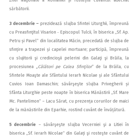
Zilei Naţionale a României și rostește cuvântul adecvat
sărbătorii.
3 decembrie –
prezidează slujba Sfintei Liturghii, împreună
cu Preasfinţitul Visarion ‑ Epis­copul Tulcii, în biserica „Sf. Ap.
Petru și Pavel“ din localitatea Măcin, precedată de slujba de
sfințire a trapezei și capelei mortuare; participă, împreună
cu slujitorii şi credincioşii pelerini din Galaţi şi Brăila, la
procesiunea
„Călători pe Calea Sfinţilor
“ de la Brăila, cu
Sfintele Moaşte ale Sfântului Ierarh Nicolae și ale Sfântului
Cuvios Ioan Damaschin; săvârşeşte slujba Privegherii și
Sfânta Liturghie peste noapte în biserica Mănăstirii „Sf. Mare
Mc. Pantelimon“ – Lacu Sărat, cu prezența corurilor de maici
de la mănăstirile din Eparhie, rostind cuvânt de învățătură.
5 decembrie
– săvârşeşte slujba Vecerniei şi a Litiei în
biserica „Sf. Ierarh Nicolae“ din Galați şi rosteşte cuvânt de