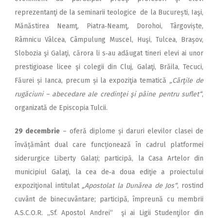
reprezentanţi de la seminarii teologice de la București, Iaşi,
Mănăstirea Neamţ, Piatra‑Neamţ, Dorohoi, Târgoviște,
Râmnicu Vâlcea, Câmpulung Muscel, Huşi, Tulcea, Brașov,
Slobozia şi Galaţi, cărora li s‑au adăugat tineri elevi ai unor
prestigioase licee şi colegii din Cluj, Galaţi, Brăila, Tecuci,
Făurei și Ianca, precum și la expoziţia tematică
„Cărţile de
rugăciuni – abecedare ale credinţei şi pâine pentru suflet“
,
organizată de Epis­copia Tulcii.
29 decembrie
– oferă diplome și daruri elevilor clasei de
învățământ dual care funcționează în cadrul platformei
siderurgice Liberty Galați; participă, la Casa Artelor din
municipiul Galaţi, la cea de‑a doua ediţie a proiectului
expoziţional intitulat
„Apostolat la Dunărea de Jos“
, rostind
cuvânt de binecuvântare; participă, împreună cu membrii
A.S.C.O.R. „Sf. Apostol Andrei“ şi ai Ligii Studenţilor din