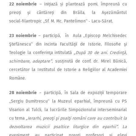
22 noiembrie
– inițiază și plantează pomi, împreună cu
preoți și cântăreți din Brăila, la Așezământul
social‑filantropic ,,Sf. M. Mc. Pantelimon“ ‑ Lacu‑Sărat.
23 noiembrie
– participă, în Aula „Episcop Melchisedec
Ştefănescu“ din incinta Facultăţii de Istorie, Filosofie şi
Teologie la conferinţa intitulată
„După 30 de ani. Credinţă,
schimbare, adaptare“
, susținută de conf. dr. Mirel Bănică,
cercetător la Institutul de Istorie a Religiilor al Academiei
Române.
28 noiembrie
– participă, în Sala de expoziții temporare
„Sergiu Dumitrescu“ la Muzeul eparhial, împreună cu PS
Visarion al Tulcii, la lucrările Simpozionului interseminarial
cu tema
„Ierarhi, preoţi şi psalţi români care au contribuit la
dezvoltarea muzicii psaltice liturgice din eparhii“. La
eveniment au participat preoţi profesori şi elevi