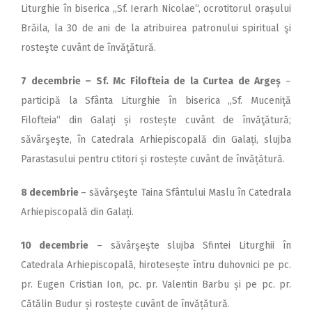
Liturghie în biserica ,,Sf. Ierarh Nicolae“, ocrotitorul orașului
Brăila, la 30 de ani de la atribuirea patronului spiritual şi
rosteşte cuvânt de învăţătură.
7 decembrie –
Sf. Mc Filofteia de la Curtea de Argeș
–
participă la Sfânta Liturghie în biserica ,,Sf. Muceniță
Filofteia“ din Galați și rostește cuvânt de învăţătură;
săvârşeşte, în Catedrala Arhiepiscopală din Galați, slujba
Parastasului pentru ctitori și rostește cuvânt de învățătură.
8 decembrie
– săvârşeşte Taina Sfântului Maslu în Catedrala
Arhiepiscopală din Galați.
10 decembrie
– săvârşeşte slujba Sfintei Liturghii în
Catedrala Arhiepiscopală, hirotesește întru duhovnici pe pc.
pr. Eugen Cristian Ion, pc. pr. Valentin Barbu și pe pc. pr.
Cătălin Budur și rostește cuvânt de învățătură.