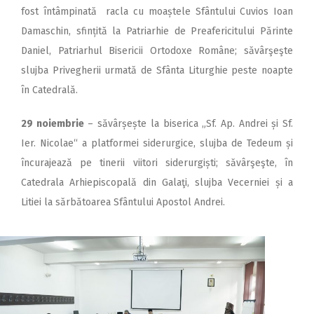
fost întâmpinată racla cu moaștele Sfântului Cuvios Ioan
Damaschin, sfințită la Patriarhie de Preafericitului Părinte
Daniel, Patriarhul Bisericii Ortodoxe Române; săvârşeşte
slujba Privegherii urmată de Sfânta Liturghie peste noapte
în Catedrală.
29 noiembrie
– săvârșește la biserica „Sf. Ap. Andrei și Sf.
Ier. Nicolae“ a platformei siderurgice, slujba de Tedeum și
încurajează pe tinerii viitori siderurgiști; săvârşeşte, în
Catedrala Arhiepiscopală din Galaţi, slujba Vecerniei și a
Litiei la sărbătoarea Sfântului Apostol Andrei.