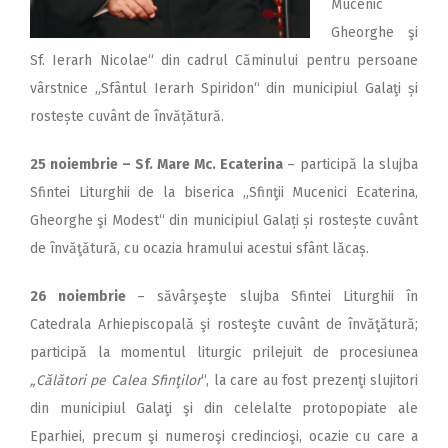
Mucenic
Gheorghe şi
Sf. Ierarh Nicolae“ din cadrul Căminului pentru persoane
vârstnice „Sfântul Ierarh Spiridon“ din municipiul Galaţi și
rostește cuvânt de învățătură.
25 noiembrie – Sf. Mare Mc. Ecaterina
– participă la slujba
Sfintei Liturghii de la biserica „Sfinţii Mucenici Ecaterina,
Gheorghe şi Modest“ din municipiul Galați și rostește cuvânt
de învăţătură, cu ocazia hramului acestui sfânt lăcaș.
26 noiembrie
– săvârşeşte slujba Sfintei Liturghii în
Catedrala Arhiepiscopală şi rosteşte cuvânt de învăţătură;
participă la momentul liturgic prilejuit de procesiunea
„Călători pe Calea Sfinţilor
“, la care au fost prezenţi slujitori
din municipiul Galaţi şi din celelalte protopopiate ale
Eparhiei, precum şi numeroşi credincioşi, ocazie cu care a