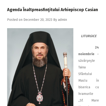
2018
Agenda Înaltpreasfinţitului Arhiepiscop Casian
2017
Posted on
December 20, 2023
By
admin
2016
2015
LITURGICE
2014
2013
24
noiembrie
–
2012
săvârşeşte
2011
Taina
2010
Sfântului
Maslu în
2009
biserica cu
hramurile
„Sf. Mare