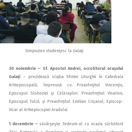
Simpozion studenţesc la Galaţi
30 noiembrie
–
Sf. Apostol Andrei, ocrotitorul orașului
Galați
– prezidează slujba Sfintei Liturghii în Catedrala
Arhiepis­copală, împreună cu Preasfinţitul Vincenţiu,
Episcopul Sloboziei şi Călăraşilor, Preasfințitul Visarion,
Episcopul Tulcii, și Preasfințitul Emilian Crișanul, Episcop-
Vicar al Arhiepiscopiei Aradului.
1 decembrie –
săvârşeşte Tedeum‑ul cu ocazia sărbătorii