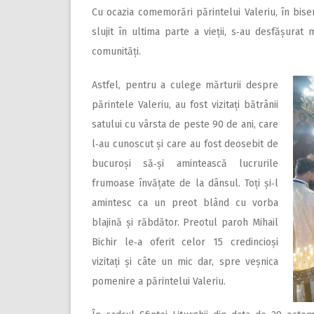
Cu ocazia comemorări părintelui Valeriu, în bis
slujit în ultima parte a vieții, s‑au desfășurat m
comunități.
Astfel, pentru a culege mărturii despre
părintele Valeriu, au fost vizitați bătrânii
satului cu vârsta de peste 90 de ani, care
l‑au cunoscut și care au fost deosebit de
bucuroși să‑și amintească lucrurile
frumoase învățate de la dânsul. Toți și‑l
amintesc ca un preot blând cu vorba
blajină și răbdător. Preotul paroh Mihail
Bichir le‑a oferit celor 15 credincioși
vizitați și câte un mic dar, spre veșnica
pomenire a părintelui Valeriu.