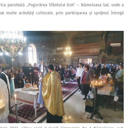
erica parohială „Pogorârea Sfântului Duh“ – Nămoloasa Sat, unde a
ai multe activități culturale, prin participarea și sprijinul întregii