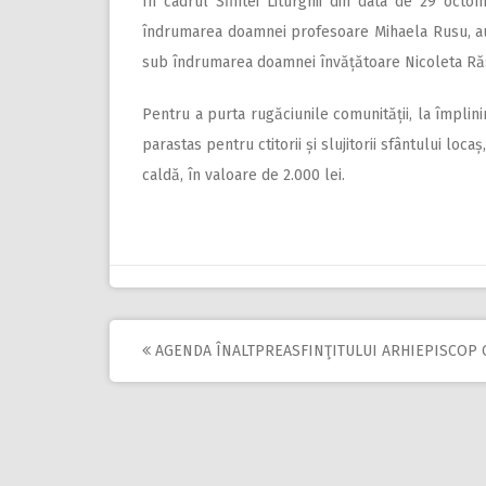
În cadrul Sfintei Liturghii din data de 29 octo
îndrumarea doamnei profesoare Mihaela Rusu, au re
sub îndrumarea doamnei învățătoare Nicoleta Răsmer
Pentru a purta rugăciunile comunității, la împlini
parastas pentru ctitorii și slujitorii sfântului lo
caldă, în valoare de 2.000 lei.
AGENDA ÎNALTPREASFINŢITULUI ARHIEPISCOP 
Post
navigation