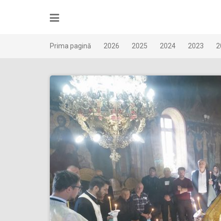
Skip
to
content
Prima pagină
2026
2025
2024
2023
2