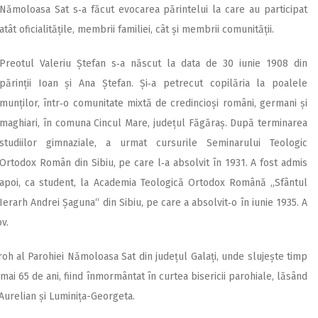
Nămoloasa Sat s‑a făcut evocarea părintelui la care au participat
atât oficialitățile, membrii familiei, cât și membrii comunității.
Preotul Valeriu Ștefan s‑a născut la data de 30 iunie 1908 din
părinții Ioan și Ana Ștefan. Și‑a petrecut copilăria la poalele
munților, într‑o comunitate mixtă de credincioși români, germani și
maghiari, în comuna Cincul Mare, județul Făgăraș. După terminarea
studiilor gimnaziale, a urmat cursurile Seminarului Teologic
Ortodox Român din Sibiu, pe care l‑a absolvit în 1931. A fost admis
apoi, ca student, la Academia Teologică Ortodox Română „Sfântul
Ierarh Andrei Șaguna“ din Sibiu, pe care a absolvit‑o în iunie 1935. A
v.
oh al Parohiei Nămoloasa Sat din județul Galați, unde slujește timp
mai 65 de ani, fiind înmormântat în curtea bisericii parohiale, lăsând
 Aurelian și Luminița-Georgeta.