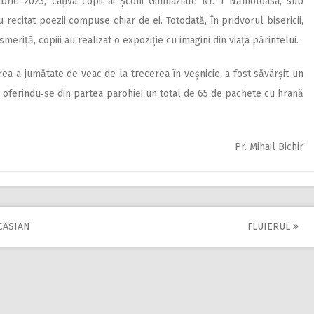
mbrie 2023, câțiva copii ai Școlii Gimnaziale Nr. 1 Nămoloasa, sub
citat poezii compuse chiar de ei. Totodată, în pridvorul bisericii,
iță, copiii au realizat o expoziție cu imagini din viața părintelui.
rea a jumătate de veac de la trecerea în veșnicie, a fost săvârșit un
caș, oferindu‑se din partea parohiei un total de 65 de pachete cu hrană
Pr. Mihail Bichir
CASIAN
FLUIERUL