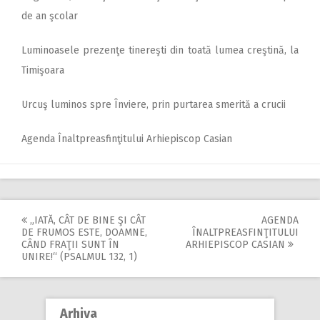
de an şcolar
Luminoasele prezenţe tinereşti din toată lumea creştină, la
Timişoara
Urcuş luminos spre Înviere, prin purtarea smerită a crucii
Agenda Înaltpreasfinţitului Arhiepiscop Casian
„IATĂ, CÂT DE BINE ŞI CÂT
AGENDA
Post
DE FRUMOS ESTE, DOAMNE,
ÎNALTPREASFINŢITULUI
CÂND FRAŢII SUNT ÎN
ARHIEPISCOP CASIAN
navigation
UNIRE!“ (PSALMUL 132, 1)
Arhiva