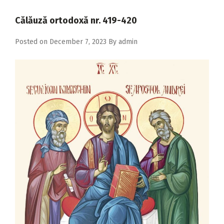
2018
Călăuză ortodoxă nr. 419-420
2017
Posted on
December 7, 2023
By
admin
2016
2015
2014
2013
2012
2011
2010
2009