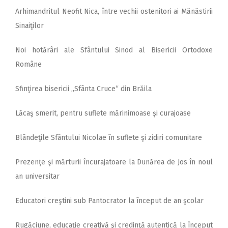
Arhimandritul Neofit Nica, între vechii ostenitori ai Mănăstirii
Sinaiţilor
Noi hotărâri ale Sfântului Sinod al Bisericii Ortodoxe
Române
Sfinţirea bisericii „Sfânta Cruce“ din Brăila
Lăcaş smerit, pentru suflete mărinimoase şi curajoase
Blândeţile Sfântului Nicolae în suflete şi zidiri comunitare
Prezenţe şi mărturii încurajatoare la Dunărea de Jos în noul
an universitar
Educatori creştini sub Pantocrator la început de an şcolar
Rugăciune, educaţie creativă şi credinţă autentică la început