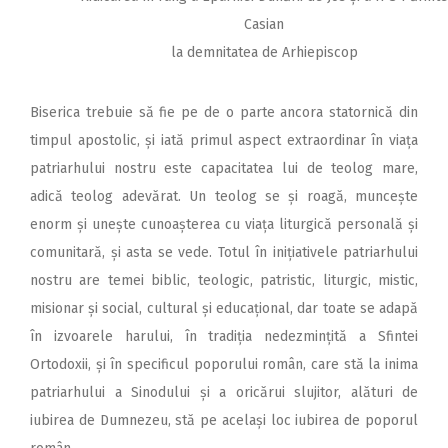
Casian
la demnitatea de Arhiepiscop
Biserica trebuie să fie pe de o parte ancora statornică din
timpul apostolic, și iată primul aspect extraordinar în viața
patriarhului nostru este capacitatea lui de teolog mare,
adică teolog adevărat. Un teolog se și roagă, muncește
enorm și unește cunoașterea cu viața liturgică personală și
comunitară, și asta se vede. Totul în inițiativele patriarhului
nostru are temei biblic, teologic, patristic, liturgic, mistic,
misionar și social, cultural și educațional, dar toate se adapă
în izvoarele harului, în tradiția nedezmințită a Sfintei
Ortodoxii, și în specificul poporului român, care stă la inima
patriarhului a Sinodului și a oricărui slujitor, alături de
iubirea de Dumnezeu, stă pe același loc iubirea de poporul