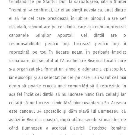
trimițându‑le pe Sfântul Duh la sărbătoarea, iată a Sfintei
Treimi, și i‑a confirmat, iar ei au simțit nevoia ca, unul dintre
ei să fie cel care prezidează în iubire. Sinodul n‑are șef
niciodată, sinodul are pe cel dintâi, care așa cum au precizat
canoanele Sfinților Apostoli. Cel dintâi are o
responsabilitate pentru toți, lucrează pentru toți, îi
reprezintă pe toți în fiecare neam. În perioada imediat
următoare, din secolul al IV‑lea fiecare Biserică locală care
s‑a organizat și‑a format un sinod, o adunare a episcopilor,
iar episcopii și‑au selectat pe cel pe care l‑au văzut cel mai
demn să poarte crucea unei comunități să îi reprezinte în
așa fel încât cel dintâi, să nu lucreze nimic fără ceilalți, iar
ceilalți să nu lucreze nimic fără binecuvântarea Sa. Aceasta
este canonul 34 apostolic și dăm slavă lui Dumnezeu, că
astăzi în Biserica noastră, după atâtea secole și mai ales de
când Dumnezeu a acordat Bisericii Ortodoxe Române