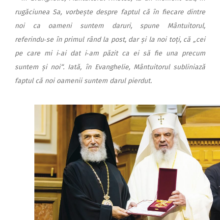
rugăciunea Sa, vorbește despre faptul că în fiecare dintre
noi ca oameni suntem daruri, spune Mântuitorul,
referindu‑se în primul rând la post, dar și la noi toți, că „cei
pe care mi i‑ai dat i‑am păzit ca ei să fie una precum
suntem și noi“. Iată, în Evanghelie, Mântuitorul subliniază
faptul că noi oamenii suntem darul pierdut.