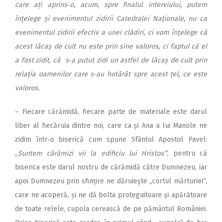
care ați aprins‑o, acum, spre finalul interviului, putem
înțelege și evenimentul zidirii Catedralei Naționale, nu ca
evenimentul zidirii efectiv a unei clădiri, ci vom înțelege că
acest lăcaș de cult nu este prin sine valoros, ci faptul că el
a fost zidit, că s‑a putut zidi un astfel de lăcaș de cult prin
relația oamenilor care s‑au hotărât spre acest țel, ce este
valoros.
– Fiecare cărămidă, fiecare parte de materiale este darul
liber al fiecăruia dintre noi, care ca și Ana a lui Manole ne
zidim într‑o biserică cum spune Sfântul Apostol Pavel:
„
Suntem cărămizi vii la edificiu lui Hristos“
, pentru că
biserica este darul nostru de cărămidă către Dumnezeu, iar
apoi Dumnezeu prin sfințire ne dăruiește „cortul mărturiei“,
care ne acoperă, și ne dă bolta proteguitoare și apărătoare
de toate relele, cupola cerească de pe pământul României.