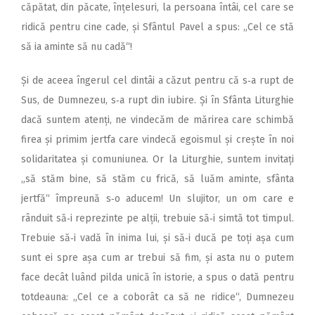
căpătat, din păcate, înțelesuri, la persoana întâi, cel care se
ridică pentru cine cade, și Sfântul Pavel a spus: „Cel ce stă
să ia aminte să nu cadă“!
Și de aceea îngerul cel dintâi a căzut pentru că s‑a rupt de
Sus, de Dumnezeu, s‑a rupt din iubire. Și în Sfânta Liturghie
dacă suntem atenți, ne vindecăm de mărirea care schimbă
firea și primim jertfa care vindecă egoismul și crește în noi
solidaritatea și comuniunea. Or la Liturghie, suntem invitați
„să stăm bine, să stăm cu frică, să luăm aminte, sfânta
jertfă“ împreună s‑o aducem! Un slujitor, un om care e
rânduit să‑i reprezinte pe alții, trebuie să‑i simtă tot timpul.
Trebuie să‑i vadă în inima lui, și să‑i ducă pe toți așa cum
sunt ei spre așa cum ar trebui să fim, și asta nu o putem
face decât luând pilda unică în istorie, a spus o dată pentru
totdeauna: „Cel ce a coborât ca să ne ridice“, Dumnezeu