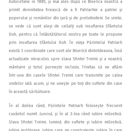
Autocefalie în 1885, și mai ales după ce Biserica noastră a
primit demnitatea firească de a fi Patriarhie a patriei și
poporului și românilor din țară și de pretutindeni. Se simte,
se vede că sunt aleși de ceilalți sub insuflarea Sfântului
Duh, pentru că Întâistătătorul nostru pe toate le propune
prin insuflarea Sfântului Duh. În viața Părintelui Patriarh
există 3 coordonate care sunt ale Bisericii dintotdeauna, însă
actualizate miraculos spre slava Sfintei Treimi și a noastră
mântuire și totul pornește inclusiv, Trinitas să ne aflăm
într‑una din casele Sfintei Treimi care transmite pe calea
undelor iată acum, și ne unește pe toți din suflete din case
în această sărbătoare.
În al doilea rând, Părintele Patriarh folosește frecvent
cuvântul numit
lumină
, și în al 3‑lea rând iubire milostivă.
Slava Sfintei Treimi, lumină din suflete și iubire milostivă,
iubire iertătoare, iubire care ne construiește, iubire în care