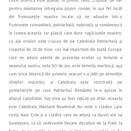
Orice biserică este așadar, în primul rând, „cupola“ de har
pentru mântuirea întregului popor român, în așa fel încât
din frumusețile noastre locale să ne adunăm într‑o
frumusețe comunitară, patriarhală, națională și românească
în lumea aceasta. Iar glasul care duce rugăciunile noastre,
cu ale eroilor este crucea de pe Catedrala Patriarhală și
clopotul de 26 de tone, cel mai important din toată Europa,
care ne aduce aminte de prezența eroilor ca temelie a
neamului nostru, nota DO de jos, este temelia martirică, așa
cum orice biserică din primele veacuri s‑a zidit pe temeliile
sfinților mucenici, și Catedrala este construită pe
pomelnicele pe care Patriarhul României le‑a așezat în
altarul Catedralei. Toți eroii au fost ridicați pe Altar. Aceasta
este Catedrala Mântuirii Neamului! Nu este o clădire care
costă bani. Este și o clădire care ne adună ca daruri ale lui
Dumnezeu, ca să redevenim fiecare dăruitori de la frate la