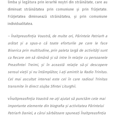
limba și legătura prin ierarhii noștri din străinătate, care au
diminuat străinătatea prin comuniune și prin frățietate.
Frățietatea diminuează străinătatea, și prin comuniune
individualitatea.
– Înaltpreasfinția Voastră, de multe ori, Părintele Patriarh a
arătat și a spus‑o că toate eforturile pe care le face
Biserica prin multitudine, prin paleta largă de activități sunt
ca fiecare om să rămână și să intre în relație cu persoanele
Preasfintei Treimi, și în această relație să‑și descopere
sensul vieții și nu întâmplător, l‑ați amintit la Radio Trinitas.
Cel mai ascultat interval este cel în care radioul Trinitas
transmite în direct slujba Sfintei Liturghii.
v
Înaltpreasfinția Voastră ne‑ați ajutat să punctăm cele mai
importante elemente din biografia
și activitatea Părintelui
Patriarh Daniel, a cărui sărbătoare spuneați Înaltpreasfinția