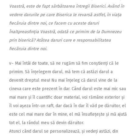
Voastră, este de fapt sărbătoarea întregii Biserici. Având în
vedere darurile pe care Biserica le revarsă astfel, în viața
fiecăruia dintre noi, ce facem cu aceste daruri
Înaltpreasfinția Voastră, odată ce primim de la Dumnezeu
prin biserică? Atâtea daruri care e responsabilitatea
fiecăruia dintre noi.
v– Mai întâi de toate, să ne rugăm să fim conștienți că le
primim. Să înțelegem darul, mă tem că astăzi darul a
devenit dreptul meu! Nu mai înțeleg că darul vine de la
cineva care este prezent în dar. Când darul este mai mic sau
mai mare și îl cuantific doar material, voi rămâne exterior și
îl voi așeza într‑un raft, dar dacă în dar îl văd pe dăruitor, el
este cel mai mare dar în mine, el mă însuflețește și mă ajută
tot el, la rândul meu să devin dăruitor.
Atunci când darul se personalizează, și vedeți astăzi, din