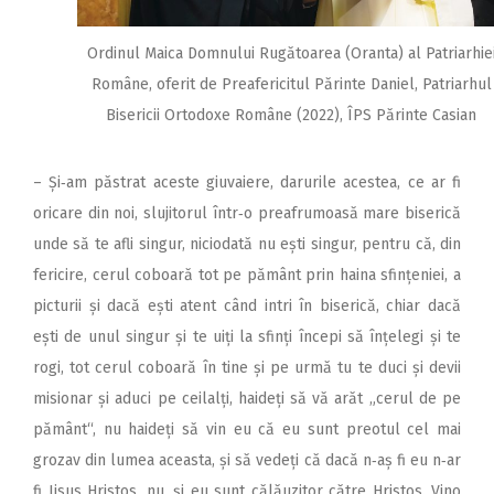
Ordinul Maica Domnului Rugătoarea (Oranta) al Patriarhie
Române, oferit de Preafericitul Părinte Daniel, Patriarhul
Bisericii Ortodoxe Române (2022), ÎPS Părinte Casian
– Și‑am păstrat aceste giuvaiere, darurile acestea, ce ar fi
oricare din noi, slujitorul într‑o preafrumoasă mare biserică
unde să te afli singur, niciodată nu ești singur, pentru că, din
fericire, cerul coboară tot pe pământ prin haina sfințeniei, a
picturii și dacă ești atent când intri în biserică, chiar dacă
ești de unul singur și te uiți la sfinți începi să înțelegi și te
rogi, tot cerul coboară în tine și pe urmă tu te duci și devii
misionar și aduci pe ceilalți, haideți să vă arăt „cerul de pe
pământ“, nu haideți să vin eu că eu sunt preotul cel mai
grozav din lumea aceasta, și să vedeți că dacă n‑aș fi eu n‑ar
fi Iisus Hristos, nu, și eu sunt călăuzitor către Hristos. Vino