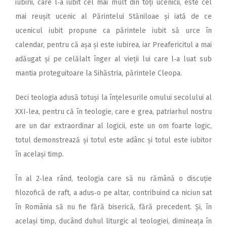
iubirii, care l‑a iubit cel mai mult din toți ucenicii, este cel
mai reușit ucenic al Părintelui Stăniloae și iată de ce
ucenicul iubit propune ca părintele iubit să urce în
calendar, pentru că așa și este iubirea, iar Preafericitul a mai
adăugat și pe celălalt înger al vieții lui care l‑a luat sub
mantia proteguitoare la Sihăstria, părintele Cleopa.
Deci teologia adusă totuși la înțelesurile omului secolului al
XXI‑lea, pentru că în teologie, care e grea, patriarhul nostru
are un dar extraordinar al logicii, este un om foarte logic,
totul demonstrează și totul este adânc și totul este iubitor
în același timp.
În al 2‑lea rând, teologia care să nu rămână o discuție
filozofică de raft, a adus‑o pe altar, contribuind ca niciun sat
în România să nu fie fără biserică, fără precedent. Și, în
același timp, ducând duhul liturgic al teologiei, dimineața în