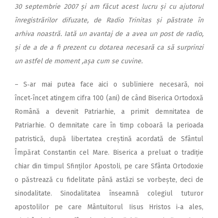
30 septembrie 2007 și am făcut acest lucru și cu ajutorul
înregistrărilor difuzate, de Radio Trinitas și păstrate în
arhiva noastră. Iată un avantaj de a avea un post de radio,
și de a de a fi prezent cu dotarea necesară ca să surprinzi
un astfel de moment ,așa cum se cuvine.
– S‑ar mai putea face aici o subliniere necesară, noi
încet‑încet atingem cifra 100 (ani) de când Biserica Ortodoxă
Română a devenit Patriarhie, a primit demnitatea de
Patriarhie. O demnitate care în timp coboară la perioada
patristică, după libertatea creștină acordată de Sfântul
Împărat Constantin cel Mare. Biserica a preluat o tradiție
chiar din timpul Sfinților Apostoli, pe care Sfânta Ortodoxie
o păstrează cu fidelitate până astăzi se vorbește, deci de
sinodalitate. Sinodalitatea înseamnă colegiul tuturor
apostolilor pe care Mântuitorul Iisus Hristos i‑a ales,