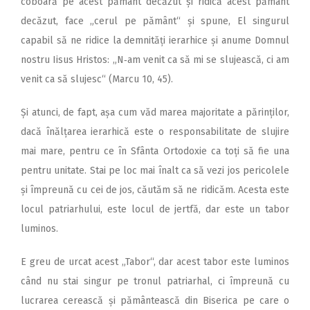
coboară pe acest pământ decăzut și ridică acest pământ
decăzut, face „cerul pe pământ“ și spune, El singurul
capabil să ne ridice la demnități ierarhice și anume Domnul
nostru Iisus Hristos: „N‑am venit ca să mi se slujească, ci am
venit ca să slujesc“ (Marcu 10, 45).
Și atunci, de fapt, așa cum văd marea majoritate a părinților,
dacă înălțarea ierarhică este o responsabilitate de slujire
mai mare, pentru ce în Sfânta Ortodoxie ca toți să fie una
pentru unitate. Stai pe loc mai înalt ca să vezi jos pericolele
și împreună cu cei de jos, căutăm să ne ridicăm. Acesta este
locul patriarhului, este locul de jertfă, dar este un tabor
luminos.
E greu de urcat acest „Tabor“, dar acest tabor este luminos
când nu stai singur pe tronul patriarhal, ci împreună cu
lucrarea cerească și pământească din Biserica pe care o