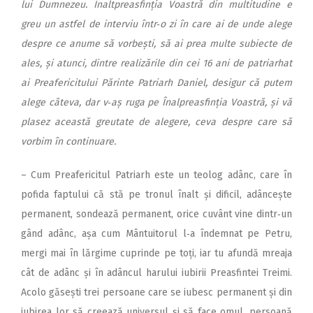
lui Dumnezeu. Înaltpreasfinția Voastră din multitudine e
greu un astfel de interviu într‑o zi în care ai de unde alege
despre ce anume să vorbești, să ai prea multe subiecte de
ales, și atunci, dintre realizările din cei 16 ani de patriarhat
ai Preafericitului Părinte Patriarh Daniel, desigur că putem
alege câteva, dar v‑aș ruga pe Înalpreasfinția Voastră, și vă
plasez această greutate de alegere, ceva despre care să
vorbim în continuare.
– Cum Preafericitul Patriarh este un teolog adânc, care în
pofida faptului că stă pe tronul înalt și dificil, adâncește
permanent, sondează permanent, orice cuvânt vine dintr‑un
gând adânc, așa cum Mântuitorul l‑a îndemnat pe Petru,
mergi mai în lărgime cuprinde pe toți, iar tu afundă mreaja
cât de adânc și în adâncul harului iubirii Preasfintei Treimi.
Acolo găsești trei persoane care se iubesc permanent și din
iubirea lor să creează universul și să face omul, persoană