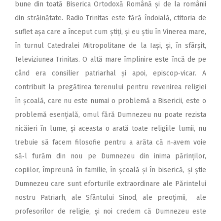
bune din toată Biserica Ortodoxă Română și de la românii
din străinătate. Radio Trinitas este fără îndoială, ctitoria de
suflet așa care a început cum știți, și eu știu în Vinerea mare,
în turnul Catedralei Mitropolitane de la Iași, și, în sfârșit,
Televiziunea Trinitas. O altă mare împlinire este încă de pe
când era consilier patriarhal și apoi, episcop‑vicar. A
contribuit la pregătirea terenului pentru revenirea religiei
în școală, care nu este numai o problemă a Bisericii, este o
problemă esențială, omul fără Dumnezeu nu poate rezista
nicăieri în lume, și aceasta o arată toate religiile lumii, nu
trebuie să facem filosofie pentru a arăta că n‑avem voie
să‑l furăm din nou pe Dumnezeu din inima părinților,
copiilor, împreună în familie, în școală și în biserică, și știe
Dumnezeu care sunt eforturile extraordinare ale Părintelui
nostru Patriarh, ale Sfântului Sinod, ale preoțimii, ale
profesorilor de religie, și noi credem că Dumnezeu este