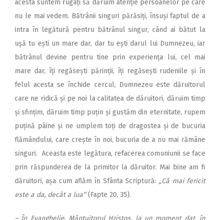
acesta suntem rugați să dăruim atenție persoanelor pe care
nu le mai vedem. Bătrânii singuri părăsiți, însuși faptul de a
intra în legătură pentru bătrânul singur, când ai bătut la
ușă tu ești un mare dar, dar tu ești darul lui Dumnezeu, iar
bătrânul devine pentru tine prin experiența lui, cel mai
mare dar, îți regăsești părinții, îți regăsești rudeniile și în
felul acesta se închide cercul, Dumnezeu este dăruitorul
care ne ridică și pe noi la calitatea de dăruitori, dăruim timp
și sfințim, dăruim timp puțin și gustăm din eternitate, rupem
puțină pâine și ne umplem toți de dragostea și de bucuria
flămândului, care crește în noi, bucuria de a nu mai rămâne
singuri. Aceasta este legătura, refacerea comuniunii se face
prin răspunderea de la primitor la dăruitor. Mai bine am fi
dăruitori, așa cum aflăm în Sfânta Scriptură:
„Că mai fericit
este a da, decât a lua“
(Fapte 20, 35).
– În Evanghelie, Mântuitorul Hristos, la un moment dat, în