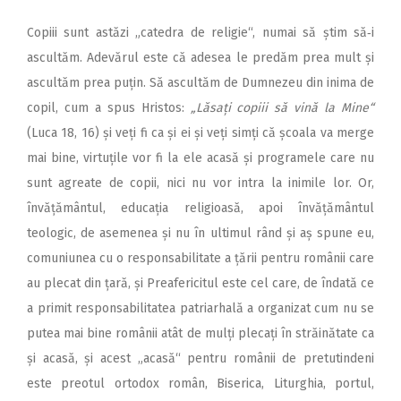
Copiii sunt astăzi „catedra de religie“, numai să știm să‑i
ascultăm. Adevărul este că adesea le predăm prea mult și
ascultăm prea puțin. Să ascultăm de Dumnezeu din inima de
copil, cum a spus Hristos:
„Lăsați copiii să vină la Mine“
(Luca 18, 16) și veți fi ca și ei și veți simți că școala va merge
mai bine, virtuțile vor fi la ele acasă și programele care nu
sunt agreate de copii, nici nu vor intra la inimile lor. Or,
învățământul, educația religioasă, apoi învățământul
teologic, de asemenea și nu în ultimul rând și aș spune eu,
comuniunea cu o responsabilitate a țării pentru românii care
au plecat din țară, și Preafericitul este cel care, de îndată ce
a primit responsabilitatea patriarhală a organizat cum nu se
putea mai bine românii atât de mulți plecați în străinătate ca
și acasă, și acest „acasă“ pentru românii de pretutindeni
este preotul ortodox român, Biserica, Liturghia, portul,