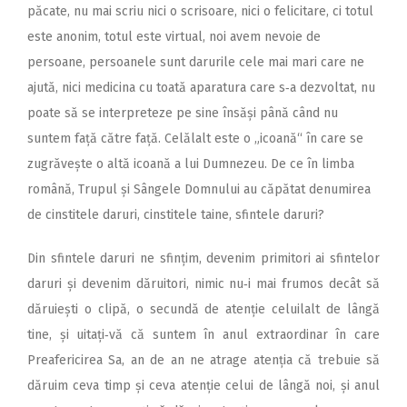
păcate, nu mai scriu nici o scrisoare, nici o felicitare, ci totul
este anonim, totul este virtual, noi avem nevoie de
persoane, persoanele sunt darurile cele mai mari care ne
ajută, nici medicina cu toată aparatura care s‑a dezvoltat, nu
poate să se interpreteze pe sine însăși până când nu
suntem față către față. Celălalt este o „icoană“ în care se
zugrăvește o altă icoană a lui Dumnezeu. De ce în limba
română, Trupul și Sângele Domnului au căpătat denumirea
de cinstitele daruri, cinstitele taine, sfintele daruri?
Din sfintele daruri ne sfințim, devenim primitori ai sfintelor
daruri și devenim dăruitori, nimic nu‑i mai frumos decât să
dăruiești o clipă, o secundă de atenție celuilalt de lângă
tine, și uitați‑vă că suntem în anul extraordinar în care
Preafericirea Sa, an de an ne atrage atenția că trebuie să
dăruim ceva timp și ceva atenție celui de lângă noi, și anul