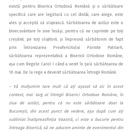
există pentru Biserica Ortodoxă Română și o sărbătoare
specifică care are legătură cu cel dintâi, care alege, este
ales și acceptă să slujească. Sărbătoarea de astăzi este o
binecuvântare în sine însăși, pentru că ne cuprinde pe toți
creștinii, pe toți slujitorii, și împreună sărbătorim de fapt
prin întronizarea Preafericitului Părinte Patriarh,
sărbătoarea reprezentativă a Bisericii Ortodoxe Române,
așa cum Regele Carol I când a venit în țară sărbătoarea de
10 mai. De la rege a devenit sărbătoarea întregii Românii.
– Vă mulțumim tare mult că ați așezat să zic în acest
context, mai larg al întregii Biserici Ortodoxe Române, în
ziua de astăzi, pentru că nu este sărbătoare doar la
București, din acest punct de vedere, așa după cum ați
subliniat Înaltpreasfinția Voastră, ci este o bucurie pentru
întreaga Biserică, să ne aducem aminte de evenimentul din