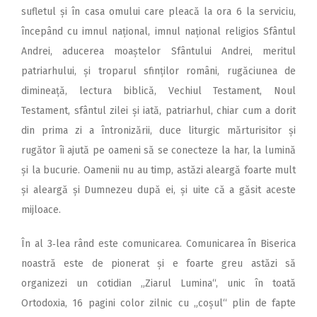
sufletul și în casa omului care pleacă la ora 6 la serviciu,
începând cu imnul național, imnul național religios Sfântul
Andrei, aducerea moaștelor Sfântului Andrei, meritul
patriarhului, și troparul sfinților români, rugăciunea de
dimineață, lectura biblică, Vechiul Testament, Noul
Testament, sfântul zilei și iată, patriarhul, chiar cum a dorit
din prima zi a întronizării, duce liturgic mărturisitor și
rugător îi ajută pe oameni să se conecteze la har, la lumină
și la bucurie. Oamenii nu au timp, astăzi aleargă foarte mult
și aleargă și Dumnezeu după ei, și uite că a găsit aceste
mijloace.
În al 3‑lea rând este comunicarea. Comunicarea în Biserica
noastră este de pionerat și e foarte greu astăzi să
organizezi un cotidian „Ziarul Lumina“, unic în toată
Ortodoxia, 16 pagini color zilnic cu „coșul“ plin de fapte