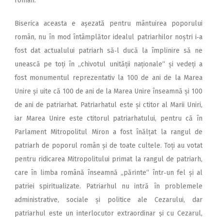
român.
Biserica aceasta e așezată pentru mântuirea poporului
român, nu în mod întâmplător idealul patriarhilor noștri i‑a
fost dat actualului patriarh să‑l ducă la împlinire să ne
unească pe toți în „chivotul unității naționale“ și vedeți a
fost monumentul reprezentativ la 100 de ani de la Marea
Unire și uite că 100 de ani de la Marea Unire înseamnă și 100
de ani de patriarhat. Patriarhatul este și ctitor al Marii Uniri,
iar Marea Unire este ctitorul patriarhatului, pentru că în
Parlament Mitropolitul Miron a fost înălțat la rangul de
patriarh de poporul român și de toate cultele. Toți au votat
pentru ridicarea Mitropolitului primat la rangul de patriarh,
care în limba română înseamnă „părinte“ într‑un fel și al
patriei spiritualizate. Patriarhul nu intră în problemele
administrative, sociale și politice ale Cezarului, dar
patriarhul este un interlocutor extraordinar și cu Cezarul,