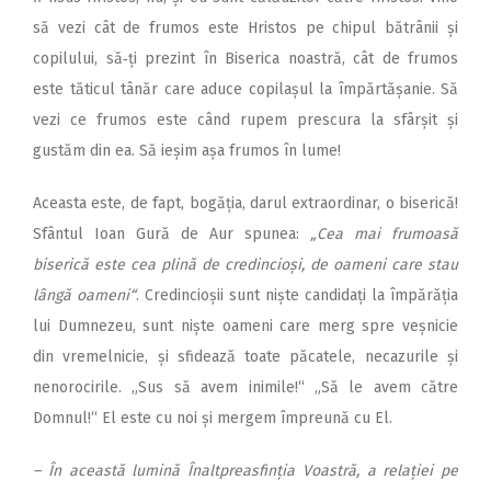
să vezi cât de frumos este Hristos pe chipul bătrânii și
copilului, să‑ți prezint în Biserica noastră, cât de frumos
este tăticul tânăr care aduce copilașul la împărtășanie. Să
vezi ce frumos este când rupem prescura la sfârșit și
gustăm din ea. Să ieșim așa frumos în lume!
Aceasta este, de fapt, bogăția, darul extraordinar, o biserică!
Sfântul Ioan Gură de Aur spunea:
„Cea mai frumoasă
biserică este cea plină de credincioși, de oameni care stau
lângă oameni“
. Credincioșii sunt niște candidați la împărăția
lui Dumnezeu, sunt niște oameni care merg spre veșnicie
din vremelnicie, și sfidează toate păcatele, necazurile și
nenorocirile. „Sus să avem inimile!“ „Să le avem către
Domnul!“ El este cu noi și mergem împreună cu El.
– În această lumină Înalt­prea­sfinția Voastră, a relației pe