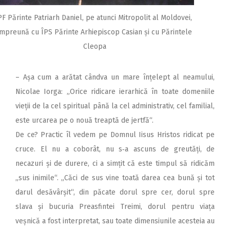
PF Părinte Patriarh Daniel, pe atunci Mitropolit al Moldovei,
împreună cu ÎPS Părinte Arhiepiscop Casian și cu Părintele
Cleopa
– Așa cum a arătat cândva un mare înțelept al neamului,
Nicolae Iorga: „Orice ridicare ierarhică în toate domeniile
vieții de la cel spiritual până la cel administrativ, cel familial,
este urcarea pe o nouă treaptă de jertfă“.
De ce? Practic îl vedem pe Domnul Iisus Hristos ridicat pe
cruce. El nu a coborât, nu s‑a ascuns de greutăți, de
necazuri și de durere, ci a simțit că este timpul să ridicăm
„sus inimile“. „Căci de sus vine toată darea cea bună și tot
darul desăvârșit“, din păcate dorul spre cer, dorul spre
slava și bucuria Preasfintei Treimi, dorul pentru viața
veșnică a fost interpretat, sau toate dimensiunile acesteia au