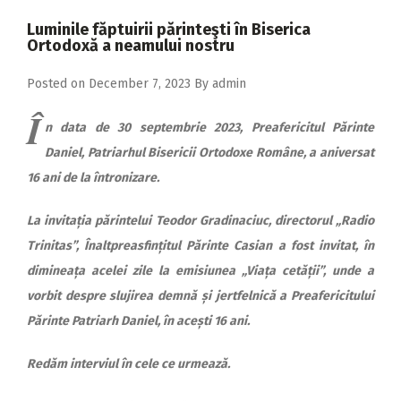
2018
Luminile făptuirii părinteşti în Biserica
2017
Ortodoxă a neamului nostru
2016
Posted on
December 7, 2023
By
admin
2015
Î
n data de 30 septembrie 2023, Preafericitul Părinte
2014
Daniel, Patriarhul Bisericii Ortodoxe Române, a aniversat
2013
16 ani de la întronizare.
2012
La invitația părintelui Teodor Gradinaciuc, directorul „Radio
2011
Trinitas”, Înaltpreasfințitul Părinte Casian a fost invitat, în
dimineața acelei zile la emisiunea „Viața cetății”, unde a
2010
vorbit despre slujirea demnă și jertfelnică a Preafericitului
2009
Părinte Patriarh Daniel, în acești 16 ani.
Redăm interviul în cele ce urmează.