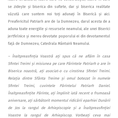
se zidește și biserica din suflete, dar și biserica realitate
văzută care suntem noi toți adunați în Biserică și aici.
Preafericitul Patriarh are de la Dumnezeu, darul acesta de a
aduna toate energiile și resursele neamului, ale unei Biserici
jertfelnice și mereu devotate poporului ei din devotamentul
față de Dumnezeu, Catedrala Mântuirii Neamului.
– Înaltpreasfinția Voastră ați spus că ne aflăm în casa
Sfintei Treimi și misiunea pe care Părintele Patriarh o are în
Biserica noastră, ați asociat‑o cu cinstirea Sfintei Treimi.
Relația dintre Sfânta Treime și omul botezat în numele
Sfintei Treimi, cuvintele Părintelui Patriarh Daniel.
Înaltpreasfințite Părinte, ați împlinit iată recent o frumoasă
aniversare, ați sărbătorit momentul ridicării eparhiei Dunării
de Jos la rangul de Arhiepiscopie și a Înaltpreasfinției
Voastre la rangul de Arhiepiscop. Vorbeați ceva mai