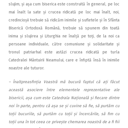
slujim, și așa cum biserica este construită în general, pe loc
mai înalt la sate și crucea ridicată pe loc mai înalt, noi,
credincioșii trebuie să ridicăm inimile și sufletele și în Sfânta
Biserică Ortodoxă Română, trebuie să spunem din toată
inima și slujirea și Liturghia ne înalță pe toți, de la noi ca
persoane individuale, către comuniune și solidaritate și
tronul patriarhal este astăzi crucea ridicată pe turla
Catedralei Mântuirii Neamului, care e înfiptă însă în inimile
noastre ale tuturor.
– Înaltpreasfinția Voastră mă bucură faptul că ați făcut
această asociere între elementele reprezentative ale
bisericii, așa cum este Catedrala Națională și fiecare dintre
noi în parte, pentru că așa se și cuvine să fie, să purtăm cu
toții bucuriile, să purtăm cu toții și încercările, să fim cu
toții una în tot ceea ce privește chemarea noastră de a fi fiii