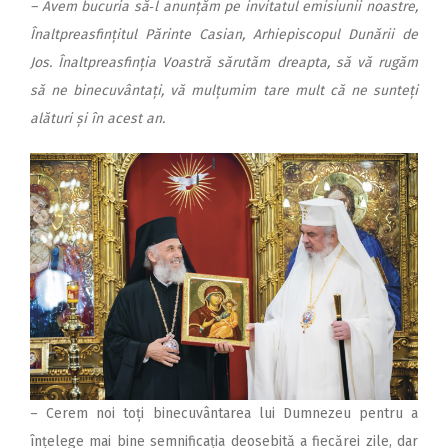
– Avem bucuria să‑l anunțăm pe invitatul emisiunii noastre,
Înalt­­preasfințitul Părinte Casian, Ar­hiepiscopul Dunării de
Jos. Înalt­preasfinția Voastră sărutăm dreapta, să vă rugăm
să ne binecuvântați, vă mulțumim tare mult că ne sunteți
alături și în acest an.
– Cerem noi toți binecuvântarea lui Dumnezeu pentru a
înțelege mai bine semnificația deosebită a fiecărei zile, dar