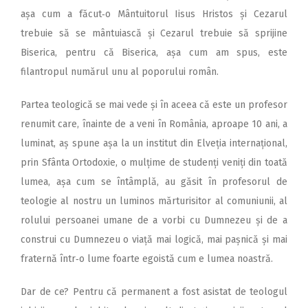
așa cum a făcut‑o Mântuitorul Iisus Hristos și Cezarul
trebuie să se mântuiască și Cezarul trebuie să sprijine
Biserica, pentru că Biserica, așa cum am spus, este
filantropul numărul unu al poporului român.
Partea teologică se mai vede și în aceea că este un profesor
renumit care, înainte de a veni în România, aproape 10 ani, a
luminat, aș spune așa la un institut din Elveția internațional,
prin Sfânta Ortodoxie, o mulțime de studenți veniți din toată
lumea, așa cum se întâmplă, au găsit în profesorul de
teologie al nostru un luminos mărturisitor al comuniunii, al
rolului persoanei umane de a vorbi cu Dumnezeu și de a
construi cu Dumnezeu o viață mai logică, mai pașnică și mai
fraternă într‑o lume foarte egoistă cum e lumea noastră.
Dar de ce? Pentru că permanent a fost asistat de teologul