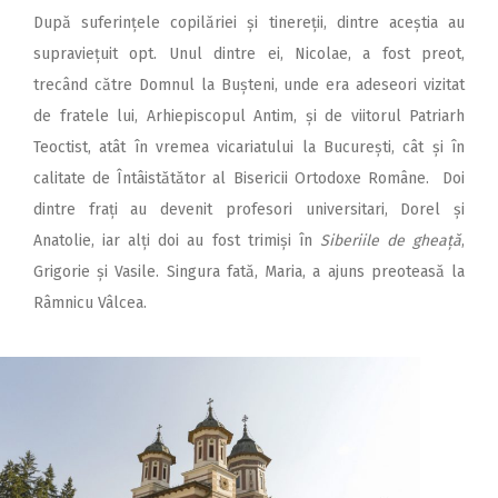
După suferințele copilăriei și tinereții, dintre aceștia au
supraviețuit opt. Unul dintre ei, Nicolae, a fost preot,
trecând către Domnul la Bușteni, unde era adeseori vizitat
de fratele lui, Arhiepiscopul Antim, și de viitorul Patriarh
Teoctist, atât în vremea vicariatului la București, cât și în
calitate de Întâistătător al Bisericii Ortodoxe Române. Doi
dintre frați au devenit profesori universitari, Dorel și
Anatolie, iar alți doi au fost trimiși în
Siberiile de gheață
,
Grigorie și Vasile. Singura fată, Maria, a ajuns preoteasă la
Râmnicu Vâlcea.