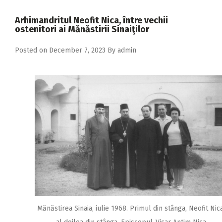
2018
Arhimandritul Neofit Nica, între vechii
2017
ostenitori ai Mănăstirii Sinaiţilor
2016
Posted on
December 7, 2023
By
admin
2015
2014
2013
2012
2011
2010
2009
Mănăstirea Sinaia, iulie 1968. Primul din stânga, Neofit Nica