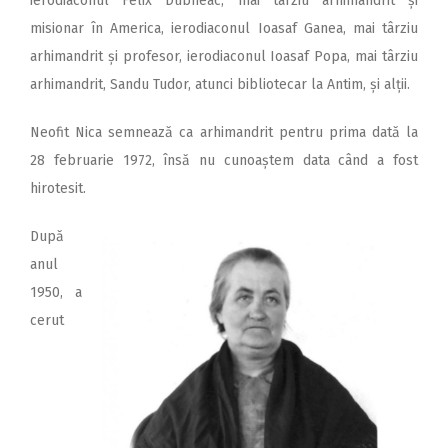
ierodiaconul Felix Dubneac, mai târziu arhimandrit și
misionar în America, ierodiaconul Ioasaf Ganea, mai târziu
arhimandrit și profesor, ierodiaconul Ioasaf Popa, mai târziu
arhimandrit, Sandu Tudor, atunci bibliotecar la Antim, și alții.
Neofit Nica semnează ca arhimandrit pentru prima dată la
28 februarie 1972, însă nu cunoaștem data când a fost
hirotesit.
După
anul
1950, a
cerut