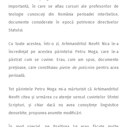
importantă, în care se aflau cursuri ale profesorilor de
teologie cunoscuți din România perioadei interbelice,
documente considerate în epocă potrivnice directivelor
Statului.
Cu toate acestea, într‑o zi, Arhimandritul Neofit Nica le‑a
încredințat pe acestea părintelui Petru Moga, care le‑a
păstrat cum se cuvine. Erau, cum am spus, documente
prețioase, care constituiau
pietre de poticnire
pentru acea
perioadă.
Tot părintele Petru Moga mi‑a mărturisit că Arhimandritul
Neofit citea și urmărea cu atenție sensul cuvintelor Sfintei
Scripturi, și chiar dacă nu avea cunoștințe lingvistice
deosebite, propunea anumite modificări.
În mod special, pe Psaltirea lui erau făcute multe