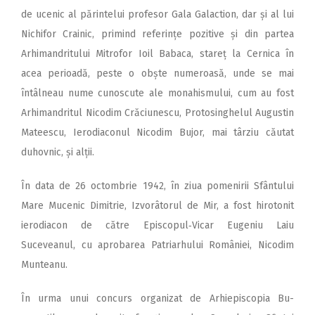
de ucenic al părintelui profesor Gala Galaction, dar și al lui
Nichifor Crainic, primind referințe pozitive și din partea
Arhimandritului Mitrofor Ioil Babaca, stareț la Cernica în
acea perioadă, peste o obște numeroasă, unde se mai
întâlneau nume cunoscute ale monahismului, cum au fost
Arhimandritul Nicodim Crăciunescu, Protosinghelul Augustin
Mateescu, Ierodiaconul Nicodim Bujor, mai târziu căutat
duhovnic, și alții.
În data de 26 octombrie 1942, în ziua pomenirii Sfântului
Mare Mucenic Dimitrie, Izvorâtorul de Mir, a fost hirotonit
ierodiacon de către Episcopul‑Vicar Eugeniu Laiu
Suceveanul, cu aprobarea Patriarhului României, Nicodim
Munteanu.
În urma unui concurs organizat de Arhiepiscopia Bu­