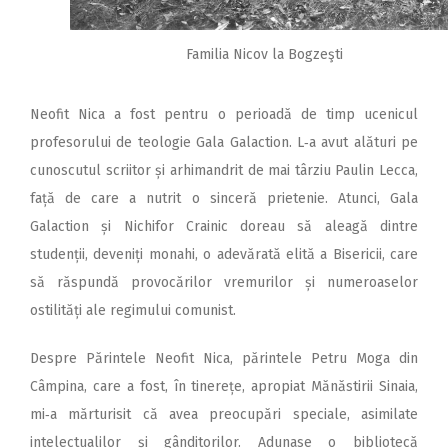
Familia Nicov la Bogzeşti
Neofit Nica a fost pentru o perioadă de timp ucenicul
profesorului de teologie Gala Galaction. L‑a avut alături pe
cunoscutul scriitor și arhimandrit de mai târziu Paulin Lecca,
față de care a nutrit o sinceră prietenie. Atunci, Gala
Galaction și Nichifor Crainic doreau să aleagă dintre
studenții, deveniți monahi, o adevărată elită a Bisericii, care
să răspundă provocărilor vremurilor și numeroaselor
ostilități ale regimului comunist.
Despre Părintele Neofit Nica, părintele Petru Moga din
Câmpina, care a fost, în tinerețe, apropiat Mănăstirii Sinaia,
mi‑a mărturisit că avea preocupări speciale, asimilate
intelectualilor și gânditorilor. Adunase o bibliotecă