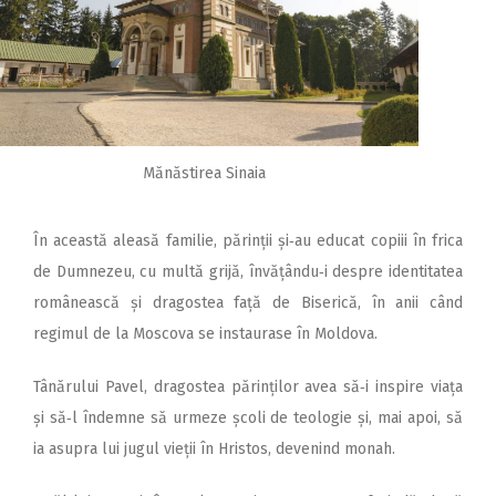
Mănăstirea Sinaia
În această aleasă familie, părinții și‑au educat copiii în frica
de Dumnezeu, cu multă grijă, învățându‑i despre identitatea
românească și dragostea față de Biserică, în anii când
regimul de la Moscova se instaurase în Moldova.
Tânărului Pavel, dragostea părinților avea să‑i inspire viața
și să‑l îndemne să urmeze școli de teologie și, mai apoi, să
ia asupra lui jugul vieții în Hristos, devenind monah.