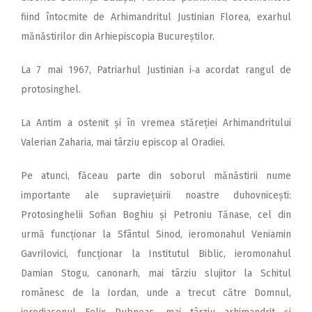
fiind întocmite de Arhimandritul Justinian Florea, exarhul
mănăstirilor din Arhiepiscopia Bucureștilor.
La 7 mai 1967, Patriarhul Justinian i‑a acordat rangul de
protosinghel.
La Antim a ostenit și în vremea stăreției Arhimandritului
Valerian Zaharia, mai târziu epis­cop al Oradiei.
Pe atunci, făceau parte din soborul mănăstirii nume
importante ale supraviețuirii noastre duhovnicești:
Protosinghelii Sofian Boghiu și Petroniu Tănase, cel din
urmă funcționar la Sfântul Sinod, ieromonahul Veniamin
Gavrilovici, funcționar la Institutul Biblic, ieromonahul
Damian Stogu, canonarh, mai târziu slujitor la Schitul
românesc de la Iordan, unde a trecut către Domnul,