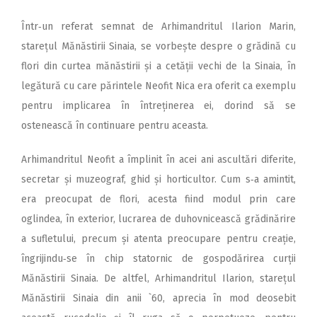
Într‑un referat semnat de Arhimandritul Ilarion Marin,
starețul Mănăstirii Sinaia, se vorbește despre o grădină cu
flori din curtea mănăstirii și a cetății vechi de la Sinaia, în
legătură cu care părintele Neofit Nica era oferit ca exemplu
pentru implicarea în întreținerea ei, dorind să se
ostenească în continuare pentru aceasta.
Arhimandritul Neofit a împlinit în acei ani ascultări diferite,
secretar și muzeograf, ghid și horticultor. Cum s‑a amintit,
era preocupat de flori, acesta fiind modul prin care
oglindea, în exterior, lucrarea de duhovnicească grădinărire
a sufletului, precum și atenta preocupare pentru creație,
îngrijindu‑se în chip statornic de gospodărirea curții
Mănăstirii Sinaia. De altfel, Arhimandritul Ilarion, starețul
Mănăstirii Sinaia din anii `60, aprecia în mod deosebit