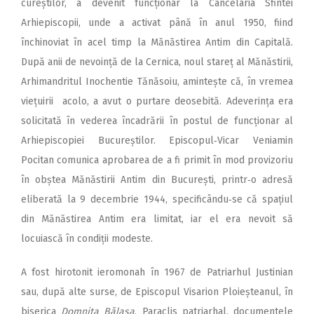
cureștilor, a devenit func­ționar la Cancelaria Sfintei
Arhiepiscopii, unde a activat până în anul 1950, fiind
închinoviat în acel timp la Mănăstirea Antim din Capitală.
După anii de nevoință de la Cernica, noul stareț al Mănăstirii,
Arhimandritul Inochentie Tănăsoiu, amintește că, în vremea
viețuirii acolo, a avut o purtare deosebită. Adeverința era
solicitată în vederea încadrării în postul de funcționar al
Arhiepiscopiei Bucureștilor. Epis­copul‑Vicar Veniamin
Pocitan comunica aprobarea de a fi primit în mod provizoriu
în obștea Mănăstirii Antim din București, printr‑o adresă
eliberată la 9 decembrie 1944, specificându‑se că spațiul
din Mănăstirea Antim era limitat, iar el era nevoit să
locuiască în condiții modeste.
A fost hirotonit ieromonah în 1967 de Patriarhul Justinian
sau, după alte surse, de Episcopul Visarion Ploieșteanul, în
biserica
Domnița Bălașa
, Paraclis patriarhal, documentele