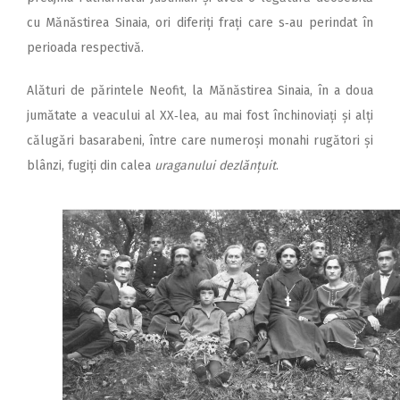
cu Mănăstirea Sinaia, ori diferiți frați care s‑au perindat în
perioada respectivă.
Alături de părintele Neofit, la Mănăstirea Sinaia, în a doua
jumătate a veacului al XX‑lea, au mai fost închinoviați și alți
călugări basarabeni, între care numeroși monahi rugători și
blânzi, fugiți din calea
uraganului dezlănțuit
.