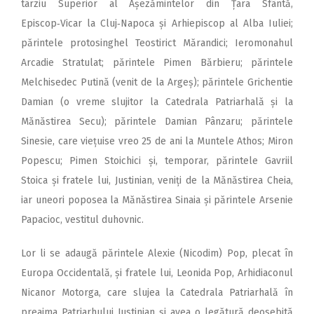
târziu Superior al Așezămintelor din Țara Sfântă,
Episcop‑Vicar la Cluj‑Napoca și Arhiepiscop al Alba Iuliei;
părintele protosinghel Teostirict Mărandici; Ieromonahul
Arcadie Stratulat; părintele Pimen Bărbieru; părintele
Melchisedec Putină (venit de la Argeș); părintele Grichentie
Damian (o vreme slujitor la Catedrala Patriarhală și la
Mănăstirea Secu); părintele Damian Pânzaru; părintele
Sinesie, care viețuise vreo 25 de ani la Muntele Athos; Miron
Popescu; Pimen Stoichici și, temporar, părintele Gavriil
Stoica și fratele lui, Justinian, veniți de la Mănăstirea Cheia,
iar uneori poposea la Mănăstirea Sinaia și părintele Arsenie
Papacioc, vestitul duhovnic.
Lor li se adaugă părintele Alexie (Nicodim) Pop, plecat în
Europa Occidentală, și fratele lui, Leonida Pop, Arhidiaconul
Nicanor Motorga, care slujea la Catedrala Patriarhală în
preajma Patriarhului Justinian și avea o legătură deosebită