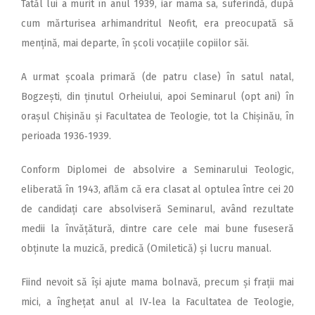
Tatăl lui a murit în anul 1939, iar mama sa, suferindă, după
cum mărturisea arhimandritul Neofit, era preocupată să
mențină, mai departe, în școli vocațiile copii­lor săi.
A urmat școala primară (de patru clase) în satul natal,
Bogzești, din ținutul Orheiului, apoi Seminarul (opt ani) în
orașul Chișinău și Facultatea de Teologie, tot la Chișinău, în
perioada 1936‑1939.
Conform Diplomei de absolvire a Seminarului Teologic,
eliberată în 1943, aflăm că era clasat al optulea între cei 20
de candidați care absolviseră Seminarul, având rezultate
medii la învățătură, dintre care cele mai bune fuseseră
obținute la muzică, predică (Omiletică) și lucru manual.
Fiind nevoit să își ajute mama bolnavă, precum și frații mai
mici, a înghețat anul al IV‑lea la Facultatea de Teologie,