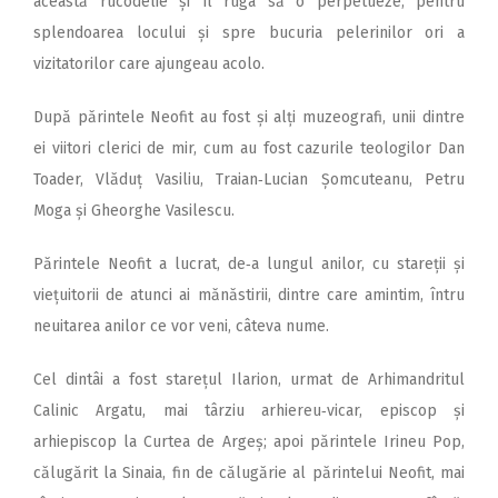
această rucodelie și îl ruga să o perpetueze, pentru
splendoarea locului și spre bucuria pelerinilor ori a
vizitatorilor care ajungeau acolo.
După părintele Neofit au fost și alți muzeografi, unii dintre
ei viitori clerici de mir, cum au fost cazurile teologilor Dan
Toader, Vlăduț Vasiliu, Traian‑Lucian Șomcuteanu, Petru
Moga și Gheorghe Vasilescu.
Părintele Neofit a lucrat, de‑a lungul anilor, cu stareții și
viețuitorii de atunci ai mănăstirii, dintre care amintim, întru
neuitarea anilor ce vor veni, câteva nume.
Cel dintâi a fost starețul Ilarion, urmat de Arhimandritul
Calinic Argatu, mai târziu arhiereu‑vicar, episcop și
arhiepiscop la Curtea de Argeș; apoi părintele Irineu Pop,
călugărit la Sinaia, fin de călugărie al părintelui Neofit, mai