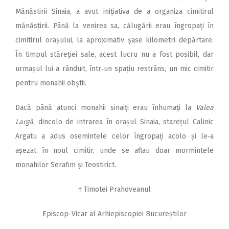
Mănăstirii Sinaia, a avut inițiativa de a organiza cimitirul
mănăstirii. Până la venirea sa, călugării erau îngropați în
cimitirul orașului, la aproximativ șase kilometri depărtare.
În timpul stăreției sale, acest lucru nu a fost posibil, dar
urmașul lui a rânduit, într‑un spațiu restrâns, un mic cimitir
pentru monahii obștii.
Dacă până atunci monahii sinaiți erau înhumați la
Valea
Largă
, dincolo de intrarea în orașul Sinaia, starețul Calinic
Argatu a adus osemintele celor îngropați acolo și le‑a
așezat în noul cimitir, unde se aflau doar mormintele
monahilor Serafim și Teostirict.
† Timotei Prahoveanul
Episcop-Vicar al Arhiepiscopiei Bucureștilor