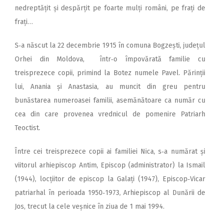
nedreptățit și despărțit pe foarte mulți români, pe frați de
frați…
S‑a născut la 22 decembrie 1915 în comuna Bogzești, județul
Orhei din Moldova, într‑o împovărată familie cu
treisprezece copii, primind la Botez numele Pavel. Părinții
lui, Anania și Anastasia, au muncit din greu pentru
bunăstarea numeroasei familii, asemănătoare ca număr cu
cea din care provenea vrednicul de pomenire Patriarh
Teoctist.
Între cei treisprezece copii ai familiei Nica, s‑a numărat și
viitorul arhiepiscop Antim, Episcop (administrator) la Ismail
(1944), locțiitor de episcop la Galați (1947), Episcop‑Vicar
patriarhal în perioada 1950‑1973, Arhiepiscop al Dunării de
Jos, trecut la cele veșnice în ziua de 1 mai 1994.