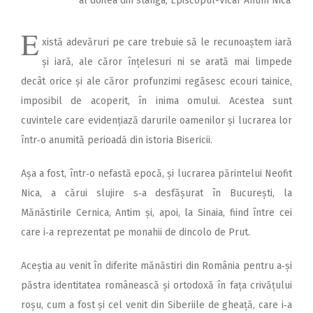
al doilea din stânga, Episcopul-Vicar Antim Nica
E
xistă adevăruri pe care trebuie să le re­cunoaștem iară
și iară, ale căror înțelesuri ni se arată mai limpede
decât orice și ale căror profunzimi regăsesc ecouri tainice,
imposibil de acoperit, în inima omului. Acestea sunt
cuvintele care evidențiază darurile oamenilor și lucrarea lor
într‑o anumită perioadă din istoria Bisericii.
Așa a fost, într‑o nefastă epocă, și lucrarea părintelui Neofit
Nica, a cărui slujire s‑a desfășurat în București, la
Mănăstirile Cernica, Antim și, apoi, la Sinaia, fiind între cei
care i‑a reprezentat pe monahii de dincolo de Prut.
Aceștia au venit în diferite mănăstiri din România pentru a‑și
păstra identitatea românească și ortodoxă în fața crivățului
roșu, cum a fost și cel venit din Siberiile de gheață, care i‑a