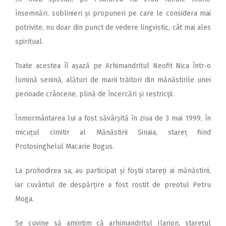
însemnări, sublinieri și propuneri pe care le considera mai
potrivite, nu doar din punct de vedere lingvistic, cât mai ales
spiritual.
Toate acestea îl așază pe Arhimandritul Neofit Nica într‑o
lumină senină, alături de marii trăitori din mănăstirile unei
perioade crâncene, plină de încercări și restricții.
Înmormântarea lui a fost săvârșită în ziua de 3 mai 1999, în
micuțul cimitir al Mănăstirii Sinaia, stareț fiind
Protosinghelul Macarie Bogus.
La prohodirea sa, au participat și foștii stareți ai mănăstirii,
iar cuvântul de despărțire a fost rostit de preotul Petru
Moga.
Se cuvine să amintim că arhimandritul Ilarion, starețul