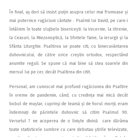
În final, aș dori să insist puțin asupra celor mai frumoase și
mai puternice rugăciuni cântate ‑ Psalmii lui David, pe care‑i
întâlnim în toate slujbele bisericești: la Vecernie, la Utrenie,
la Ceasuri, la Miezonoptică, la Sfintele Taine, la ierurgii și la
Sfânta Liturghie. Psaltirea se poate citi, cu binecuvântarea
duhovnicului, de către orice creștin ortodox, respectând
anumite reguli. Se spune că mai bine să stea soarele din
mersul lui pe cer, decât Psaltirea din citit.
Personal, am cunoscut mai profund rugăciunea din Psaltire
în vreme de pandemie, când, cu credința mai mică decât
bobul de muștar, cuprinși de teamă și de fiorul morții, eram
îndemnați de părintele duhovnic să citim Psalmul 90.
Versetul 7 ne acoperea de o liniște divină care dărâma
toate statisticele sumbre cu care debutau știrile televizate,