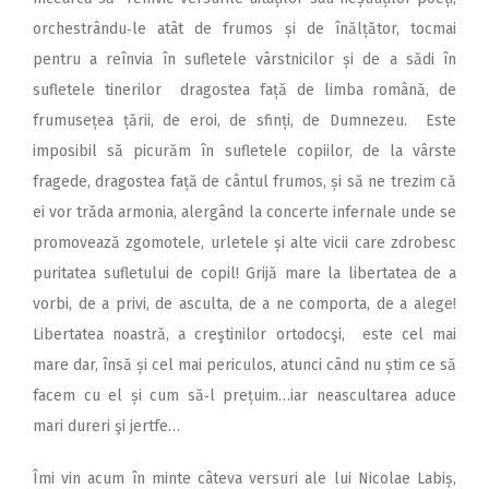
orchestrându‑le atât de frumos și de înălțător, tocmai
pentru a reînvia în sufletele vârstnicilor și de a sădi în
sufletele tinerilor dragostea față de limba română, de
frumusețea țării, de eroi, de sfinți, de Dumnezeu. Este
imposibil să picurăm în sufletele copiilor, de la vârste
fragede, dragostea față de cântul frumos, și să ne trezim că
ei vor trăda armonia, alergând la concerte infernale unde se
promovează zgomotele, urletele și alte vicii care zdrobesc
puritatea sufletului de copil! Grijă mare la libertatea de a
vorbi, de a privi, de asculta, de a ne comporta, de a alege!
Libertatea noastră, a creştinilor ortodocşi, este cel mai
mare dar, însă și cel mai periculos, atunci când nu știm ce să
facem cu el și cum să‑l prețuim…iar neascultarea aduce
mari dureri şi jertfe…
Îmi vin acum în minte câteva versuri ale lui Nicolae Labiș,