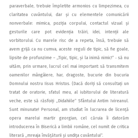
paraverbale, trebuie împletite armonios cu limpezimea, cu
claritatea cuvântului, dar și cu elementele comunicării
nonverbale: mimica, poziția corpului, contactul vizual și
gesturile care pot evidenția trăiri, idei, intenții ale
vorbitorului. Cu marele risc de a repeta, însă, trebuie să
avem grijă ca nu cumva, aceste reguli de tipic, să fie goale,
lipsite de profunzime – ,,Tipic, tipic, și la inimă nimic!“ ‑ să nu
uităm, prin urmare, lucrul cel mai important: să transmitem
oamenilor mângâiere, har, dragoste, bucurie din bucuria
Domnului nostru Iisus Hristos. (Dacă doriți să consultați un
tratat de oratorie, sfatul meu, al iubitorului de literatură
veche, este să răsfoiți ,,Didahiile“ Sfântului Antim Ivireanul.
Sunt minunate! Personal, am studiat în lucrarea de licență
opera marelui martir georgian, cel căruia îi datorăm
introducerea în Biserică a limbii române, cel numit de critica
literară ,,mreaja învățăturii și undița cuvântului“.