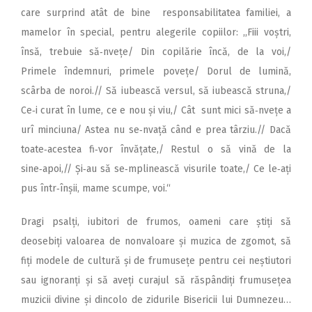
care surprind atât de bine responsabilitatea familiei, a
mamelor în special, pentru alegerile copiilor: ,,Fiii voștri,
însă, trebuie să‑nvețe/ Din copilărie încă, de la voi,/
Primele îndemnuri, primele povețe/ Dorul de lumină,
scârba de noroi.// Să iubească versul, să iubească struna,/
Ce‑i curat în lume, ce e nou și viu,/ Cât sunt mici să‑nvețe a
urî minciuna/ Astea nu se‑nvață când e prea târziu.// Dacă
toate‑acestea fi‑vor învățate,/ Restul o să vină de la
sine‑apoi,// Și‑au să se‑mplinească visurile toate,/ Ce le‑ați
pus într‑înșii, mame scumpe, voi.“
Dragi psalți, iubitori de frumos, oameni care știți să
deosebiți valoarea de nonvaloare și muzica de zgomot, să
fiți modele de cultură și de frumusețe pentru cei neștiutori
sau ignoranți și să aveți curajul să răspândiți frumusețea
muzicii divine și dincolo de zidurile Bisericii lui Dumnezeu…