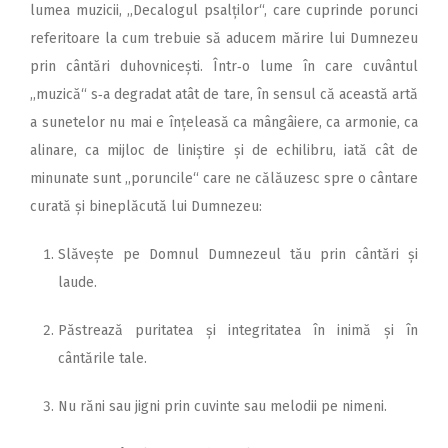
lumea muzicii, ,,Decalogul psal­ților“, care cuprinde porunci
referitoare la cum trebuie să aducem mărire lui Dumnezeu
prin cântări duhovnicești. Într‑o lume în care cuvântul
,,muzică“ s‑a degradat atât de tare, în sensul că această artă
a sunetelor nu mai e înțeleasă ca mângâiere, ca armonie, ca
alinare, ca mijloc de liniștire și de echilibru, iată cât de
minunate sunt ,,poruncile“ care ne călăuzesc spre o cântare
curată și bineplăcută lui Dumnezeu:
Slăvește pe Domnul Dumnezeul tău prin cântări și
laude.
Păstrează puritatea și integritatea în inimă și în
cântările tale.
Nu răni sau jigni prin cuvinte sau melodii pe nimeni.