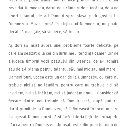
niveluri se poate ajunge atât de facil prin cântări… Mare dar
ne‑a dat Dumnezeu, darul de a cânta și de a încânta, de a ne
spori talantul, de a‑l înmulți spre slava și dragostea lui
Dumnezeu. Muzica pusă în slujba lui Dumnezeu, nu poate
decât să mângâie, să vindece, să bucure…
Aș dori să insist aupra unei probleme foarte delicate, pe
care am sesizat‑o la cei din jurul meu: tendința oamenilor de
a judeca timbrul vocii psaltului din Biserică, de a‑l admira
sau de a‑l blama pentru talantul său mai mic sau mai mare…
Oameni buni, vocea este un dar de la Dumnezeu, cu care nu
trebuie nici să ne lăudăm, pentru care nu trebuie nici să
invidiem, nici să înălțăm, nici să judecăm omul… Consider că
fiecare dintre noi trebuie să înmulțească, după putere,
darul primit de la Dumnezeu, să înflorească în locul în care
l‑a așezat Dumnezeu și să‑și facă datoria față de aproapele
său ca pentru Dumnezeu. Un psalt este, din punctul meu de