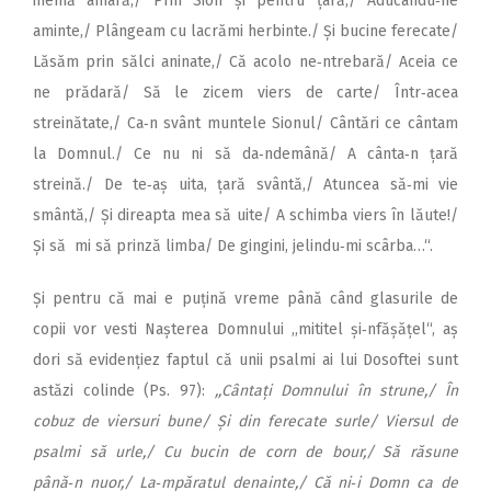
inemă amară,/ Prin Sion și pentru țară,/ Aducându‑ne
aminte,/ Plângeam cu lacrămi herbinte./ Și bucine ferecate/
Lăsăm prin sălci aninate,/ Că acolo ne‑ntrebară/ Aceia ce
ne prădară/ Să le zicem viers de carte/ Într‑acea
streinătate,/ Ca‑n svânt muntele Sionul/ Cântări ce cântam
la Domnul./ Ce nu ni să da‑ndemână/ A cânta‑n țară
streină./ De te‑aș uita, țară svântă,/ Atuncea să‑mi vie
smântă,/ Și direapta mea să uite/ A schimba viers în lăute!/
Și să mi să prinză limba/ De gingini, jelindu‑mi scârba…“.
Și pentru că mai e puțină vreme până când glasurile de
copii vor vesti Nașterea Domnului ,,mititel și‑nfășățel“, aș
dori să evidențiez faptul că unii psalmi ai lui Dosoftei sunt
astăzi colinde (Ps. 97):
,,Cântați Domnului în strune,/ În
cobuz de viersuri bune/ Și din ferecate surle/ Viersul de
psalmi să urle,/ Cu bucin de corn de bour,/ Să răsune
până‑n nuor,/ La‑mpăratul denainte,/ Că ni‑i Domn ca de