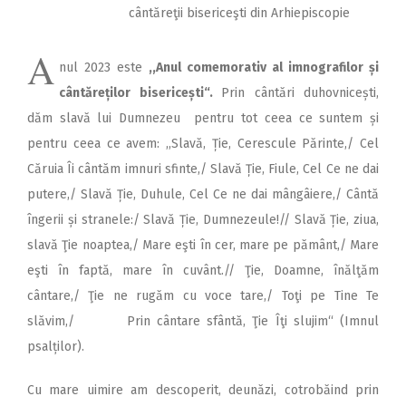
cântăreţii bisericeşti din Arhiepiscopie
A
nul 2023 este
,,Anul comemorativ al im­nografilor și
cân­tă­reților bisericești“.
Prin cântări duhovnicești,
dăm slavă lui Dumnezeu pentru tot ceea ce suntem și
pentru ceea ce avem: ,,Slavă, Ție, Cerescule Părinte,/ Cel
Căruia Îi cântăm imnuri sfinte,/ Slavă Ție, Fiule, Cel Ce ne dai
putere,/ Slavă Ție, Duhule, Cel Ce ne dai mângâiere,/ Cântă
îngerii și stranele:/ Slavă Ție, Dumnezeule!// Slavă Ție, ziua,
slavă Ţie noaptea,/ Mare eşti în cer, mare pe pământ,/ Mare
eşti în faptă, mare în cuvânt.// Ţie, Doamne, înălţăm
cântare,/ Ţie ne rugăm cu voce tare,/ Toţi pe Tine Te
slăvim,/ Prin cântare sfântă, Ţie Îţi slujim“ (Imnul
psalților).
Cu mare uimire am descoperit, deunăzi, cotrobăind prin