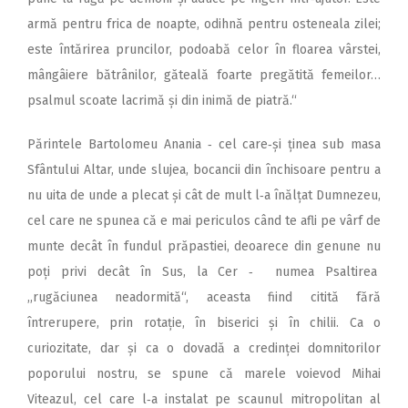
armă pentru frica de noapte, odihnă pentru osteneala zilei;
este întărirea pruncilor, podoabă celor în floarea vârstei,
mângâiere bătrânilor, găteală foarte pregătită femeilor…
psalmul scoate lacrimă și din inimă de piatră.“
Părintele Bartolomeu Anania ‑ cel care‑și ținea sub masa
Sfântului Altar, unde slujea, bocancii din închisoare pentru a
nu uita de unde a plecat și cât de mult l‑a înălțat Dumnezeu,
cel care ne spunea că e mai periculos când te afli pe vârf de
munte decât în fundul prăpastiei, deoarece din genune nu
poți privi decât în Sus, la Cer ‑ numea Psaltirea
,,rugăciunea neadormită“, aceasta fiind citită fără
întrerupere, prin rotație, în biserici și în chilii. Ca o
curiozitate, dar și ca o dovadă a credinței domnitorilor
poporului nostru, se spune că marele voievod Mihai
Viteazul, cel care l‑a instalat pe scaunul mitropolitan al