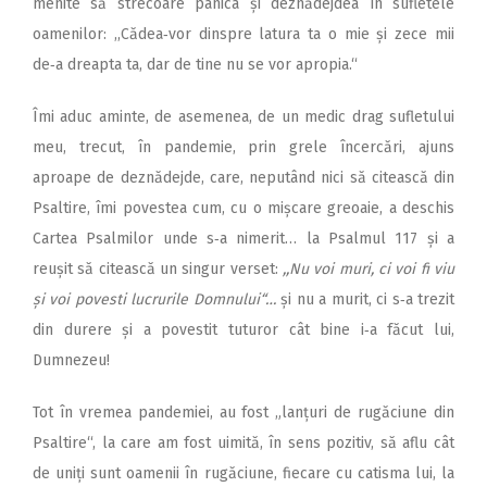
menite să strecoare panica și deznădejdea în sufletele
oamenilor: ,,Cădea‑vor dinspre latura ta o mie și zece mii
de‑a dreapta ta, dar de tine nu se vor apropia.“
Îmi aduc aminte, de asemenea, de un medic drag sufletului
meu, trecut, în pandemie, prin grele încercări, ajuns
aproape de deznădejde, care, neputând nici să citească din
Psaltire, îmi povestea cum, cu o mișcare greoaie, a deschis
Cartea Psalmilor unde s‑a nimerit… la Psalmul 117 și a
reușit să citească un singur verset:
,,Nu voi muri, ci voi fi viu
și voi povesti lucrurile Domnului“…
și nu a murit, ci s‑a trezit
din durere și a povestit tuturor cât bine i‑a făcut lui,
Dumnezeu!
Tot în vremea pandemiei, au fost „lanțuri de rugăciune din
Psaltire“, la care am fost uimită, în sens pozitiv, să aflu cât
de uniți sunt oamenii în rugăciune, fiecare cu catisma lui, la