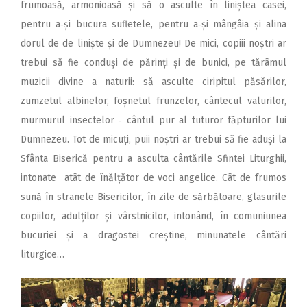
frumoasă, armonioasă și să o asculte în liniștea casei,
pentru a‑și bucura sufletele, pentru a‑și mângâia și alina
dorul de de liniște și de Dumnezeu! De mici, copiii noștri ar
trebui să fie conduși de părinți și de bunici, pe tărâmul
muzicii divine a naturii: să asculte ciripitul păsărilor,
zumzetul albinelor, foșnetul frunzelor, cântecul valurilor,
murmurul insectelor ‑ cântul pur al tuturor făpturilor lui
Dumnezeu. Tot de micuți, puii noștri ar trebui să fie aduși la
Sfânta Biserică pentru a asculta cântările Sfintei Liturghii,
intonate atât de înălțător de voci angelice. Cât de frumos
sună în stranele Bisericilor, în zile de sărbătoare, glasurile
copiilor, adulților și vârstnicilor, intonând, în comuniunea
bucuriei și a dragostei creștine, minunatele cântări
liturgice…