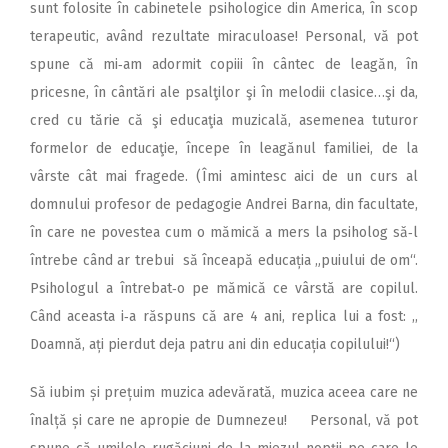
sunt folosite în cabinetele psihologice din America, în scop
terapeutic, având rezultate miraculoase! Personal, vă pot
spune că mi‑am adormit copiii în cântec de leagăn, în
pricesne, în cântări ale psalţilor şi în melodii clasice…şi da,
cred cu tărie că şi educaţia muzicală, asemenea tuturor
formelor de educaţie, începe în leagănul familiei, de la
vârste cât mai fragede. (Îmi amintesc aici de un curs al
domnului profesor de pedagogie Andrei Barna, din facultate,
în care ne povestea cum o mămică a mers la psiholog să‑l
întrebe când ar trebui să înceapă educația „puiului de om“.
Psihologul a întrebat‑o pe mămică ce vârstă are copilul.
Când aceasta i‑a răspuns că are 4 ani, replica lui a fost: ,,
Doamnă, ați pierdut deja patru ani din educația copilului!“)
Să iubim și prețuim muzica adevărată, muzica aceea care ne
înalță și care ne apropie de Dumnezeu! Personal, vă pot