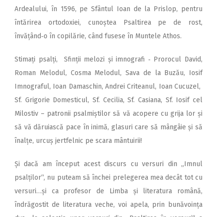
Ardealului, în 1596, pe Sfântul Ioan de la Prislop, pentru
întărirea ortodoxiei, cunoștea Psaltirea pe de rost,
învățând‑o în copilărie, când fusese în Muntele Athos.
Stimați psalți, Sfinții melozi și imnografi ‑ Prorocul David,
Roman Melodul, Cosma Melodul, Sava de la Buzău, Iosif
Imnograful, Ioan Damaschin, Andrei Criteanul, Ioan Cucuzel,
Sf. Grigorie Domesticul, Sf. Cecilia, Sf. Casiana, Sf. Iosif cel
Milostiv – patronii psalmiștilor să vă acopere cu grija lor și
să vă dăruiască pace în inimă, glasuri care să mângâie și să
înalțe, urcuș jertfelnic pe scara mântuirii!
Și dacă am început acest dis­curs cu versuri din „Imnul
psalților“, nu puteam să închei prelegerea mea decât tot cu
versuri…și ca profesor de Limba și literatura română,
îndrăgostit de literatura veche, voi apela, prin bunăvoința