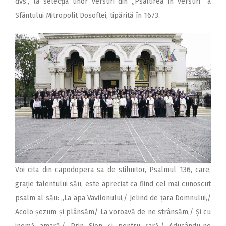
dvs., la selecția unor versuri din „Psaltirea în versuri“ a
Sfântului Mitropolit Dosoftei, tipărită în 1673.
Voi cita din capodopera sa de stihuitor, Psalmul 136, care,
grație talentului său, este apreciat ca fiind cel mai cunoscut
psalm al său: „La apa Vavilonului,/ Jelind de țara Domnului,/
Acolo șezum și plânsăm/ La voroavă de ne strânsăm,/ Și cu