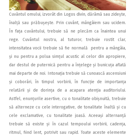
Cuvântul omului, izvorât din Logos divin, dărâmă sau zidește,
înalță sau prăbușește. Prin cuvânt, mângâiem sau ucidem.
În fața cuvântului, trebuie să ne plecăm ca înaintea unui
rege. Cuvântul nostru, al tuturor, trebuie rostit clar,
intensitatea vocii trebuie să fie normală pentru a mângâia,
și nu pentru a polua simțul acustic al celor din apropiere,
dar destul de puternică pentru a înțelege și bunicuța aflată
mai departe de noi. Intonația trebuie să cunoască ascensiuni
și coborâri, în timpul vorbirii, în funcție de importanța
relatării și de dorința de a acapara atenția auditoriului.
Astfel, enunțurile asertive, cu o tonalitate obișnuită, trebuie
să alterneze cu cele interogative, de tonalitate înaltă și cu
cele exclamative, cu tonalitate joasă. Aceeași alternanță
trebuie să existe și în cazul tempoului vorbirii, cadența,
ritmul, fiind lent, potrivit sau rapid. Toate aceste elemente