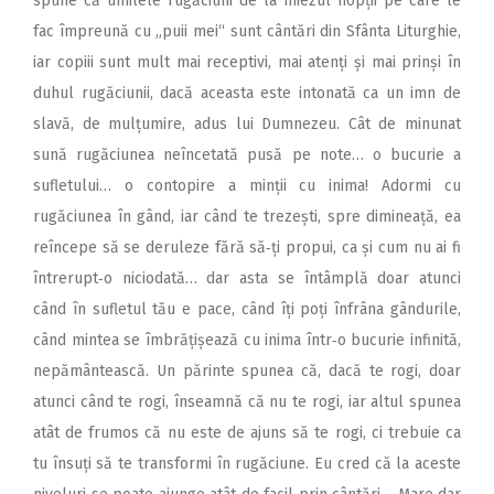
spune că umilele rugăciuni de la miezul nopții pe care le
fac împreună cu „puii mei“ sunt cântări din Sfânta Liturghie,
iar copiii sunt mult mai receptivi, mai atenți și mai prinși în
duhul rugăciunii, dacă aceasta este intonată ca un imn de
slavă, de mulțumire, adus lui Dumnezeu. Cât de minunat
sună rugăciunea neîncetată pusă pe note… o bucurie a
sufletului… o contopire a minții cu inima! Adormi cu
rugăciunea în gând, iar când te trezești, spre dimineață, ea
reîncepe să se deruleze fără să‑ți propui, ca și cum nu ai fi
întrerupt‑o niciodată… dar asta se întâmplă doar atunci
când în sufletul tău e pace, când îți poți înfrâna gândurile,
când mintea se îmbrățișează cu inima într‑o bucurie infinită,
nepământească. Un părinte spunea că, dacă te rogi, doar
atunci când te rogi, înseamnă că nu te rogi, iar altul spunea
atât de frumos că nu este de ajuns să te rogi, ci trebuie ca
tu însuți să te transformi în rugăciune. Eu cred că la aceste