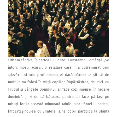
Citisem cândva, în cartea lui Cornel Constantin Ciomâzgă ,,Se
întorc morții acasă“, o relatare care m‑a cutremurat prin
adevărul și prin profunzimea ei: dacă părinții ar ști cât de
mult le va folosi în viață copiilor împărtășirea, de mici, cu
Trupul și Sângele Domnului, ar face cozi imense, în fiecare
duminică și zi de sărbătoare, pentru a‑i face părtași pe
micuții lor la această minunată Taină: Taina Sfintei Euharistii.
Împărtășindu‑se cu Sfintele Taine, copiii participă la Sfânta