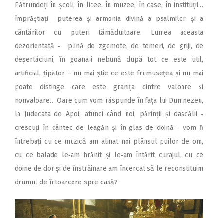
Pătrundeți în școli, în licee, în muzee, în case, în instituții…
împrăștiați puterea și armonia divină a psalmilor și a
cântărilor cu puteri tămăduitoare. Lumea aceasta
dezorientată ‑ plină de zgomote, de temeri, de griji, de
deșertăciuni, în goana‑i nebună după tot ce este util,
artificial, țipător – nu mai știe ce este frumusețea și nu mai
poate distinge care este granița dintre valoare și
nonvaloare… Oare cum vom răspunde în fața lui Dumnezeu,
la Judecata de Apoi, atunci când noi, părinții și dascălii ‑
crescuți în cântec de leagăn și în glas de doină ‑ vom fi
întrebați cu ce muzică am alinat noi plânsul puilor de om,
cu ce balade le‑am hrănit și le‑am întărit curajul, cu ce
doine de dor și de înstrăinare am încercat să le reconstituim
drumul de întoarcere spre casă?