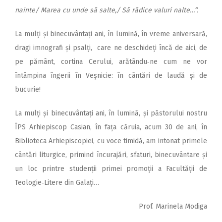
nainte/ Marea cu unde să salte,/ Să rădice valuri nalte…“.
La mulți și binecuvântați ani, în lumină, în vreme aniversară,
dragi imnografi și psalți, care ne deschideți încă de aici, de
pe pământ, cortina Cerului, arătându‑ne cum ne vor
întâmpina îngerii în Veșnicie: în cântări de laudă și de
bucurie!
La mulți și binecuvântați ani, în lumină, și păstorului nostru
ÎPS Arhiepiscop Casian, în fața căruia, acum 30 de ani, în
Biblioteca Arhiepiscopiei, cu voce timidă, am intonat primele
cântări liturgice, primind încurajări, sfaturi, binecuvântare și
un loc printre studenții primei promoții a Facultății de
Teologie‑Litere din Galați…
Prof. Marinela Modiga