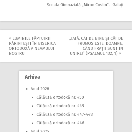
Școala Gimnazială ,,Miron Costin“‑ Galați
LUMINILE FĂPTUIRII
„IATĂ, CÂT DE BINE ŞI CÂT DE
Post
PĂRINTEŞTI ÎN BISERICA
FRUMOS ESTE, DOAMNE,
ORTODOXĂ A NEAMULUI
CÂND FRAŢII SUNT ÎN
navigation
NOSTRU
UNIRE!“ (PSALMUL 132, 1)
Arhiva
Anul 2026
Călăuză ortodoxă nr. 450
Călăuză ortodoxă nr. 449
Călăuză ortodoxă nr. 447-448
Călăuză ortodoxă nr. 446
Anul 2025