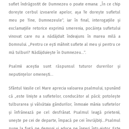
suflet îndrăgostit de Dumnezeu o poate emana: ,,În ce chip
dorește cerbul izvoarele apelor, așa Te dorește sufletul
meu pe Tine, Dumnezeule“, iar în final, interogațiile și
exclamațiile retorice exprimă smerenia, pocăința sufletului
vinovat care nu a nădăjduit îndeajuns în marea milă a
Domnului. ,,Pentru ce ești mâhnit suflete al meu și pentru ce
mă tulburi? Nădăjduiește în Dumnezeu…“.
Psalmii aceștia sunt răspunsul tuturor durerilor și
neputințelor omenești…
Sfântul Vasile cel Mare aprecia valoarea psalmului, spunând
că „este liniște a sufletelor, conducător al păcii; potolește
tulburarea și vâlvătaia gândurilor, înmoaie mânia sufletelor
și înfrânează pe cel desfrânat. Psalmul leagă prietenii,
unește pe cei de departe, împacă pe cei învrăjbiți…Psalmul
pune la fugă pe demoni și aduce pe îngeri într‑ajutor. Este