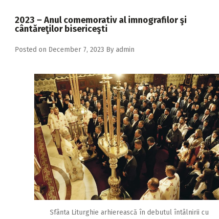
2018
2023 – Anul comemorativ al imnografilor şi
2017
cântăreţilor bisericeşti
2016
Posted on
December 7, 2023
By
admin
2015
2014
2013
2012
2011
2010
2009
Sfânta Liturghie arhierească în debutul întâlnirii cu