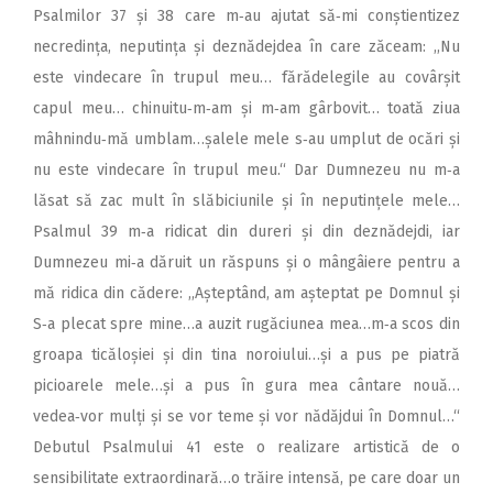
Psalmilor 37 și 38 care m‑au ajutat să‑mi conștientizez
necredința, ne­putința și deznădejdea în care zăceam: ,,Nu
este vindecare în trupul meu… fărădelegile au covârșit
capul meu… chinuitu‑m‑am și m‑am gârbovit… toată ziua
mâhnindu‑mă umblam…șalele mele s‑au umplut de ocări și
nu este vindecare în trupul meu.“ Dar Dumnezeu nu m‑a
lăsat să zac mult în slăbiciunile și în neputințele mele…
Psalmul 39 m‑a ridicat din dureri și din deznădejdi, iar
Dumnezeu mi‑a dăruit un răspuns și o mângâiere pentru a
mă ridica din cădere: ,,Așteptând, am așteptat pe Domnul și
S‑a plecat spre mine…a auzit rugăciunea mea…m‑a scos din
groapa ticăloșiei și din tina noroiului…și a pus pe piatră
picioarele mele…și a pus în gura mea cântare nouă…
vedea‑vor mulți și se vor teme și vor nădăjdui în Domnul…“
Debutul Psalmului 41 este o realizare artistică de o
sensibilitate extraordinară…o trăire intensă, pe care doar un