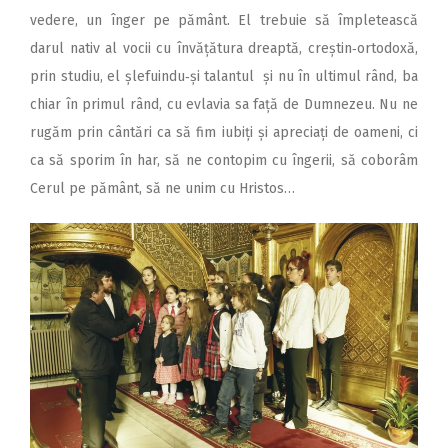
vedere, un înger pe pământ. El trebuie să împletească
darul nativ al vocii cu învățătura dreaptă, creștin‑ortodoxă,
prin studiu, el șlefuindu‑și talantul și nu în ultimul rând, ba
chiar în primul rând, cu evlavia sa față de Dumnezeu. Nu ne
rugăm prin cântări ca să fim iubiți și apreciați de oameni, ci
ca să sporim în har, să ne contopim cu îngerii, să coborâm
Cerul pe pământ, să ne unim cu Hristos…