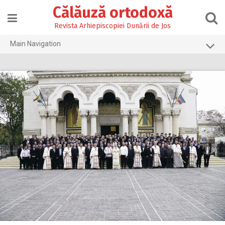
Skip
Călăuză ortodoxă
to
content
Revista Arhiepiscopiei Dunării de Jos
Main Navigation
Prima pagină
2026
2025
2024
2023
2022
2021
2020
2019