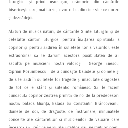
Liturghie și prind ușor‑ușor, crâmpeie din cântările
bisericeşti care, mai târziu, îi vor ridica din cine știe ce dureri
și deznădejdi.
Alături de muzica naturii, de cântările Sfintei Liturghii și de
celelalte cântări liturgice, pentru înălțarea spirituală a
copiilor și pentru sădirea în sufletele lor a valorilor, este
extraordinar să le dăruim acestora posibilitatea de a‑i
asculta pe muzicienii noștri valoroși ‑ George Enescu,
Ciprian Porumbescu ‑ de a cunoaște baladele și doinele și
de a le sădi în sufletele lor fragede și imaculate dragostea
de tot ce e sfânt și autentic românesc. Să le facem
cunoscută copiilor zestrea primită de noi de la predecesorii
noștri: balada Miorița, Balada lui Constantin Brâncoveanu,
doinele de dor, de dragoste, de înstrăinare, minunatele
concerte ale cântăreților și muzicienilor de valoare care
încearcă să reînvie versurile uitaților sau neștiuților poeți,