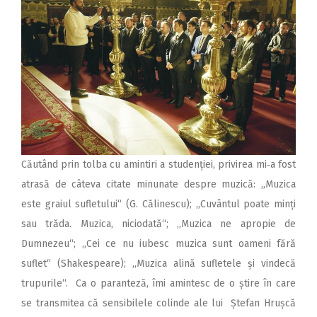
Căutând prin tolba cu amintiri a studenției, privirea mi‑a fost
atrasă de câteva citate minunate despre muzică: ,,Muzica
este graiul sufletului“ (G. Călinescu); ,,Cuvântul poate minți
sau trăda. Muzica, niciodată“; ,,Muzica ne apropie de
Dumnezeu“; ,,Cei ce nu iubesc muzica sunt oameni fără
suflet“ (Shakespeare); ,,Muzica alină sufletele și vindecă
trupurile“. Ca o paranteză, îmi amintesc de o știre în care
se transmitea că sensibilele colinde ale lui Ștefan Hrușcă