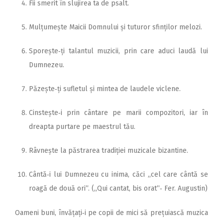
Fii smerit în slujirea ta de psalt.
Mulțumește Maicii Domnului și tuturor sfinților melozi.
Sporește‑ți talantul muzicii, prin care aduci laudă lui
Dumnezeu.
Păzește‑ți sufletul și mintea de laudele viclene.
Cinstește‑i prin cântare pe marii compozitori, iar în
dreapta purtare pe maestrul tău.
Râvnește la păstrarea tradiției muzicale bizantine.
Cântă‑i lui Dum­nezeu cu inima, căci ,,cel care cântă se
roagă de două ori“. (,,Qui cantat, bis orat“‑ Fer. Augustin)
Oameni buni, învățați‑i pe copii de mici să prețuiască muzica