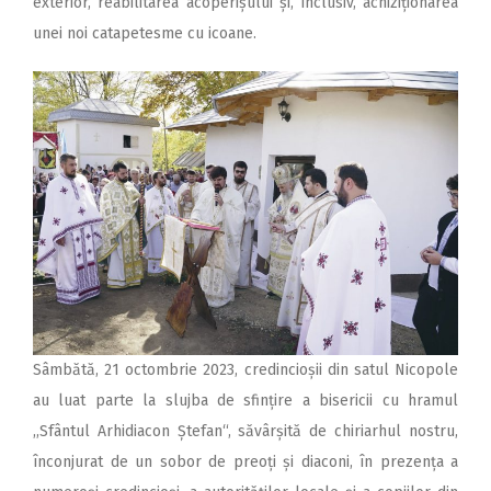
exterior, reabilitarea acoperișului și, inclusiv, achiziționarea
unei noi catapetesme cu icoane.
Sâmbătă, 21 octombrie 2023, credincioșii din satul Nicopole
au luat parte la slujba de sfințire a bisericii cu hramul
,,Sfântul Arhidiacon Ștefan“, săvârșită de chiriarhul nostru,
înconjurat de un sobor de preoți și diaconi, în prezența a