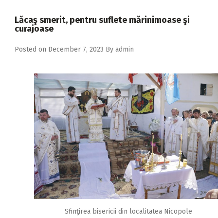
2018
Lăcaş smerit, pentru suflete mărinimoase şi
2017
curajoase
2016
Posted on
December 7, 2023
By
admin
2015
2014
2013
2012
2011
2010
2009
Sfinţirea bisericii din localitatea Nicopole