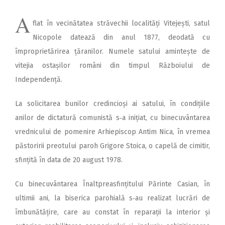
A
flat în vecinătatea străvechii localități Vi­tejești, satul
Nico­pole datează din anul 1877, deodată cu
împroprietărirea țăra­nilor. Numele satului amin­tește de
vitejia ostașilor români din timpul Războiului de
Independență.
La solicitarea bunilor credin­cioși ai satului, în condițiile
anilor de dictatură comunistă s‑a inițiat, cu binecuvântarea
vrednicului de pomenire Arhiepiscop Antim Nica, în vremea
păstoririi preotului paroh Grigore Stoica, o capelă de cimitir,
sfințită în data de 20 august 1978.
Cu binecuvântarea Înalt­prea­sfințitului Părinte Casian, în
ultimii ani, la biserica parohială s‑au realizat lucrări de
îmbunătățire, care au constat în reparații la interior și