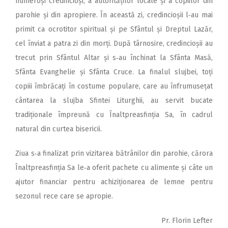
numeroși credincioși, a autorităților locale și a copiilor din
parohie și din apropiere. În această zi, credincioșii l‑au mai
primit ca ocrotitor spiritual și pe Sfântul și Dreptul Lazăr,
cel înviat a patra zi din morți. După târnosire, credincioșii au
trecut prin Sfântul Altar și s‑au închinat la Sfânta Masă,
Sfânta Evanghelie și Sfânta Cruce. La finalul slujbei, toți
copiii îmbrăcați în costume populare, care au înfrumusețat
cântarea la slujba Sfintei Liturghii, au servit bucate
tradiționale împreună cu Înaltpreasfinția Sa, în cadrul
natural din curtea bisericii.
Ziua s‑a finalizat prin vizitarea bătrânilor din parohie, cărora
Înaltpreasfinția Sa le‑a oferit pachete cu alimente și câte un
ajutor financiar pentru achiziționarea de lemne pentru
sezonul rece care se apropie.
Pr. Florin Lefter