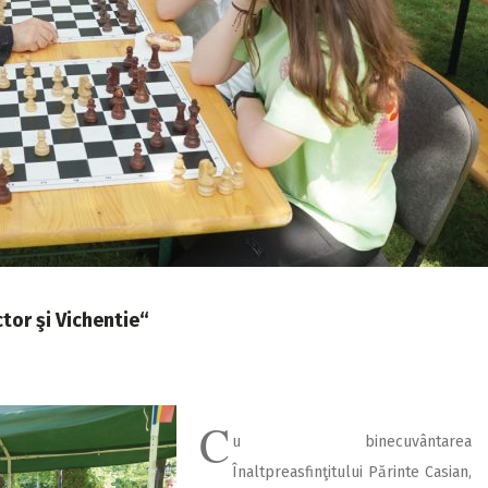
ctor şi Vichentie“
C
u binecuvântarea
Înaltpreasfinţitului Părinte Casian,