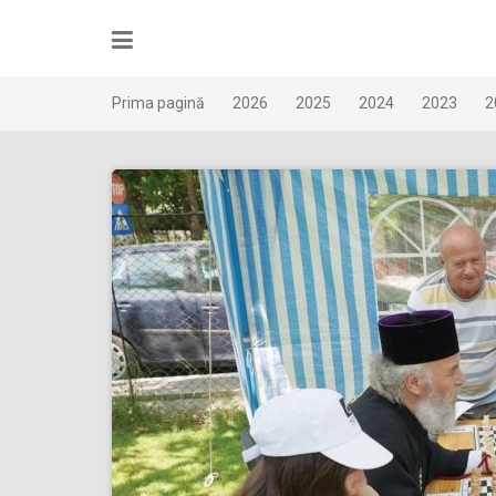
Skip
to
content
Prima pagină
2026
2025
2024
2023
2