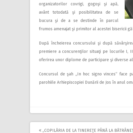
organizatorilor covrigi, gogoşi şi apă,
avânt totodată şi posibilitatea de se
bucura şi de a se destinde în parcul
frumos amenajat şi primitor al acestei bisericii gă
După încheierea concursului şi după săvârşirea S
premiere a concurenţilor situaţi pe locurile I, I
oferirea unor diplome de participare şi diverse al
Concursul de şah „In hoc signo vinces“ face par
parohiile Arhiepiscopiei Dunării de Jos în anul o
„COPILĂRIA DE LA TINEREŢE PÂNĂ LA BĂTRÂNE