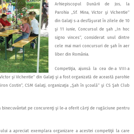
Arhiepis­copul Dunării de Jos, la
Parohia „Sf. Mina, Victor şi Vichentie“
din Galaţi s‑a desfăşurat în zilele de 10
şi 11 iunie, Concursul de şah „In hoc
signo vinces“, considerat unul dintre
cele mai mari concursuri de şah în aer
liber din România.
Competiţia, ajunsă la cea de‑a VIII‑a
, Victor şi Vichentie“ din Galaţi şi a fost organizată de această parohie
on Costin“, CSM Galaţi, organizaţia „Şah în şcoală“ şi CS Şah Club
a binecuvântat pe concurenţi şi le‑a oferit cărţi de rugăciune pentru
cului a apreciat exemplara organizare a acestei competiţii la care