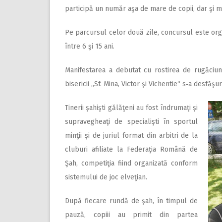
participă un număr aşa de mare de copii, dar şi mu
Pe parcursul celor două zile, concursul este org
între 6 şi 15 ani.
Manifestarea a debutat cu rostirea de rugăciun
bisericii „Sf. Mina, Victor şi Vichentie“ s‑a desfăş
Tinerii şahişti gălăţeni au fost îndrumaţi şi
supravegheaţi de specialişti în sportul
minţii şi de juriul format din arbitri de la
cluburi afiliate la Federaţia Română de
Şah, competiţia fiind organizată conform
sistemului de joc elveţian.
După fiecare rundă de şah, în timpul de
pauză, copiii au primit din partea