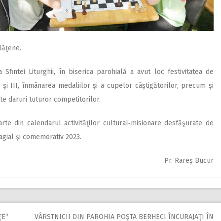
lăţene.
fintei Liturghii, în biserica parohială a avut loc festivitatea de
I şi III, înmânarea medaliilor şi a cupelor câştigătorilor, precum şi
te daruri tuturor competitorilor.
te din calendarul activităţilor cultural‑misionare desfăşurate de
magial şi comemorativ 2023.
Pr. Rareș Bucur
ŢE“
VÂRSTNICII DIN PAROHIA POŞTA BERHECI ÎNCURAJAŢI ÎN