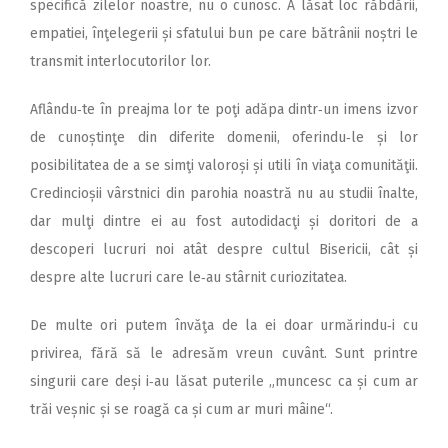
specifică zilelor noastre, nu o cunosc. A lăsat loc răbdării,
empatiei, înţelegerii și sfatului bun pe care bătrânii noștri le
transmit interlocutorilor lor.
Aflându‑te în preajma lor te poţi adăpa dintr‑un imens izvor
de cunoștinţe din diferite domenii, oferindu‑le și lor
posibilitatea de a se simţi valoroși și utili în viaţa comunităţii.
Credincioșii vârstnici din parohia noastră nu au studii înalte,
dar mulţi dintre ei au fost autodidacţi și doritori de a
descoperi lucruri noi atât despre cultul Bisericii, cât și
despre alte lucruri care le‑au stârnit curiozitatea.
De multe ori putem învăţa de la ei doar urmărindu‑i cu
privirea, fără să le adresăm vreun cuvânt. Sunt printre
singurii care deși i‑au lăsat puterile „muncesc ca și cum ar
trăi veșnic și se roagă ca și cum ar muri mâine“.