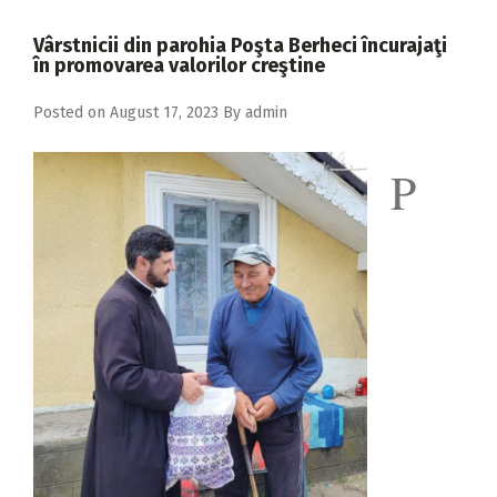
2018
Vârstnicii din parohia Poşta Berheci încurajaţi
2017
în promovarea valorilor creştine
2016
Posted on
August 17, 2023
By
admin
2015
P
2014
2013
2012
2011
2010
2009