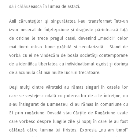
să‑i călăuzească în lumea de astăzi.
Anii cărunteţilor și singurătatea i‑au transformat într‑un
izvor nesecat de înţelepciune și dragoste părintească faţă
de oricine le trece pragul casei, devenind „medicii“ celor
mai tineri într‑o lume grăbită și secularizată. Stând de
vorbă cu ei ne vindecăm de boala societăţii contemporane
de a identifica libertatea cu individualismul egoist și dorinţa
de a acumula cât mai multe lucruri trecătoare.
Deși mulţi dintre vârstnici au rămas singuri în casele lor
care se veștejesc odată cu puterea lor de a le întreţine, nu
s‑au însingurat de Dumnezeu, ci au rămas în comuniune cu
El prin rugăciune. Dovadă stau Cărţile de Rugăciune uzate
care vorbesc despre lungile zile și nopţi în care le‑au fost
călăuză către lumina lui Hristos. Expresia „nu am timp!“