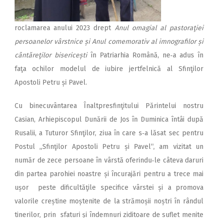
roclamarea anului 2023 drept
Anul omagial al pastoraţiei
persoanelor vârstnice și Anul comemorativ al imnografilor și
cântăreţilor bisericești
în Patriarhia Română, ne‑a adus în
faţa ochilor modelul de iubire jertfelnică al Sfinţilor
Apostoli Petru și Pavel.
Cu binecuvântarea Înaltpresfinţitului Părintelui nostru
Casian, Arhiepiscopul Dunării de Jos în Duminica întâi după
Rusalii, a Tuturor Sfinţilor, ziua în care s‑a lăsat sec pentru
Postul „Sfinţilor Apostoli Petru și Pavel“, am vizitat un
număr de zece persoane în vârstă oferindu‑le câteva daruri
din partea parohiei noastre și încurajări pentru a trece mai
ușor peste dificultăţile specifice vârstei și a promova
valorile creștine moștenite de la strămoșii noștri în rândul
tinerilor, prin sfaturi și îndemnuri ziditoare de suflet menite