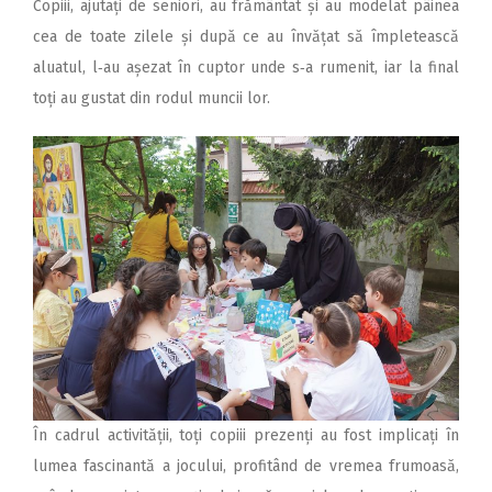
Copiii, ajutați de seniori, au frământat și au modelat pâinea
cea de toate zilele și după ce au învățat să împletească
aluatul, l‑au așezat în cuptor unde s‑a rumenit, iar la final
toți au gustat din rodul muncii lor.
În cadrul activității, toți copiii prezenți au fost implicați în
lumea fascinantă a jocului, profitând de vremea frumoasă,