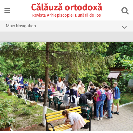
Skip
Călăuză ortodoxă
to
content
Revista Arhiepiscopiei Dunării de Jos
Main Navigation
Prima pagină
2026
2025
2024
2023
2022
2021
2020
2019