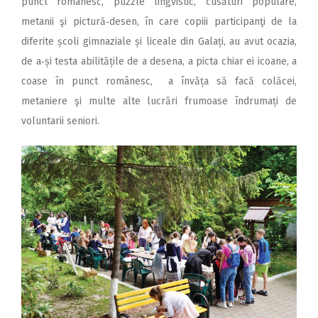
punct românesc, puzzle lingvistic, cusături populare,
metanii şi pictură‑desen, în care copiii participanţi de la
diferite școli gimnaziale și liceale din Galați, au avut ocazia,
de a‑și testa abilitățile de a desena, a picta chiar ei icoane, a
coase în punct românesc, a învăța să facă colăcei,
metaniere şi multe alte lucrări frumoase îndrumați de
voluntarii seniori.