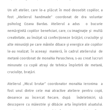
Un alt atelier, care le‑a plăcut în mod deosebit copiilor, a
fost „Atelierul handmade“ coordonat de dra voluntar
psiholog Ozana Bardas. Atelierul a adus o bucurie
nemărginită copiilor beneficiari, care, cu imaginație și multă
creativitate, au învățat să confecționeze brățări, cruciulițe și
alte minunății pe care mâinile dibace și energice ale copiilor
le‑au realizat. În aceeași manieră, în cadrul atelierului de
metanii coordonat de monahia Parascheva, s‑au creat lucruri
minunate cu copiii atrași de tehnica împletirii de metanii,
cruciulițe, brațări.
Atelierul „Micul brutar“ coordonator monahia Ieronima a
fost unul dintre cele mai atractive ateliere pentru copii,
deoarece au încercat fiecare, după îndeletniciri, să
descopere cu măiestrie și dibăcie arta împletirii aluatului.