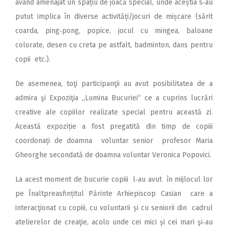
având amenajat un spațiu de joacă special, unde aceștia s‑au
putut implica în diverse activități/jocuri de mișcare (sărit
coarda, ping‑pong, popice, jocul cu mingea, baloane
colorate, desen cu creta pe astfalt, badminton, dans pentru
copii etc.).
De asemenea, toţi participanţii au avut posibilitatea de a
admira şi Expoziţia „Lumina Bucuriei“ ce a cuprins lucrări
creative ale copiilor realizate special pentru această zi.
Această expoziție a fost pregatită din timp de copiii
coordonați de doamna voluntar senior profesor Maria
Gheorghe secondată de doamna voluntar Veronica Popovici.
La acest moment de bucurie copiii l‑au avut în mijlocul lor
pe Înaltpreasfințitul Părinte Arhiepiscop Casian care a
interacţionat cu copiii, cu voluntarii și cu seniorii din cadrul
atelierelor de creaţie, acolo unde cei mici și cei mari şi‑au