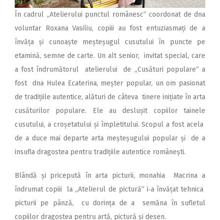
În cadrul „Atelierului punctul românesc“ coordonat de dna
voluntar Roxana Vasiliu, copiii au fost entuziasmați de a
învăța și cunoaște meșteșugul cusutului în puncte pe
etamină, semne de carte. Un alt senior, invitat special, care
a fost îndrumătorul atelierului de „Cusături populare“ a
fost dna Hulea Ecaterina, meșter popular, un om pasionat
de tradițiile autentice, alături de câteva tinere inițiate în arta
cusăturilor populare. Ele au deslușit copiilor tainele
cusutului, a cro­șetatului și împletitului. Scopul a fost acela
de a duce mai departe arta meșteșugului popular și de a
insufla dragostea pentru tradițiile autentice românești.
Blândă și pricepută în arta picturii, monahia Macrina a
îndrumat copiii la „Atelierul de pictură“ i‑a învățat tehnica
picturii pe pânză, cu dorința de a semăna în sufletul
copiilor dragostea pentru artă, pictură și desen.