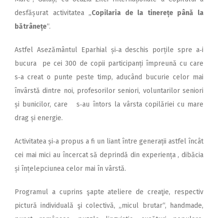
desfășurat activitatea ,,
Copilaria de la tinerețe până la
bătrânețe
“.
Astfel Asezământul Eparhial și‑a deschis porțile spre a‑i
bucura pe cei 300 de copii participanți împreună cu care
s‑a creat o punte peste timp, aducând bucurie celor mai
învârstă dintre noi, profesorilor seniori, voluntarilor seniori
și bunicilor, care s‑au întors la vârsta copilăriei cu mare
drag și energie.
Activitatea și‑a propus a fi un liant între generații astfel încât
cei mai mici au încercat să deprindă din experiența , dibăcia
și înțelepciunea celor mai în vârstă.
Programul a cuprins şapte ateliere de creaţie, respectiv
pictură individuală şi colectivă, „micul brutar“, handmade,