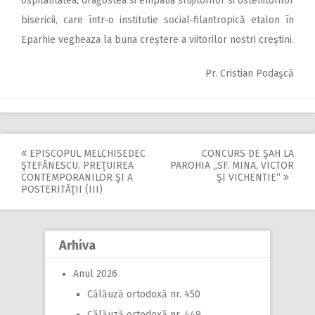
ospitalitatea, dragostea si empatia slujitorilor si ostenitorilor
bisericii, care într‑o institutie social‑filantropică etalon în
Eparhie vegheaza la buna creștere a viitorilor nostri creștini.
Pr. Cristian Podaşcă
EPISCOPUL MELCHISEDEC
CONCURS DE ŞAH LA
Post
ŞTEFĂNESCU. PREŢUIREA
PAROHIA „SF. MINA, VICTOR
CONTEMPORANILOR ŞI A
ŞI VICHENTIE“
navigation
POSTERITĂŢII (III)
Arhiva
Anul 2026
Călăuză ortodoxă nr. 450
Călăuză ortodoxă nr. 449