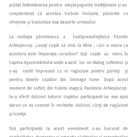
arătat îndemânarea pentru meşteşugurile tradiţionale și au
conștientizat că acestea trebuie învățate, păstrate cu
sfințenie și transmise mai departe urmașilor.
La invitația părintească a Înaltpreasfinţitului Părinte
Arhiepiscop ,,Lasați copiii să vină la Mine , căci a unora ca
acestora este împarația cerurilor!“ toți copiii au mers în
Capela Aşezământului unde a avut loc un dialog sufletesc şi
s‑au rostit împreună cu ei rugăciuni pentru părinţi şi
pentru binele copiilor din întreaga lume. După acest
moment de suflet, din traista magică Parintele Arhiepiscop
le‑a oferit dulciuri tuturor copiilor participanti iar mai apoi
daruri ce au constat în rechizite, dulciuri, cărţi de rugăciuni
şi iconiţe.
Toți participanții la acest eveniment s‑au bucurat de