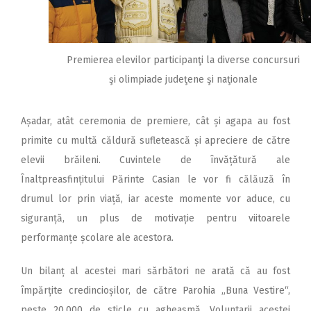
Premierea elevilor participanţi la diverse concursuri
şi olimpiade judeţene şi naţionale
Așadar, atât ceremonia de premiere, cât și agapa au fost
primite cu multă căldură sufletească și apreciere de către
elevii brăileni. Cuvintele de învățătură ale
Înaltpreasfințitului Părinte Casian le vor fi călăuză în
drumul lor prin viață, iar aceste momente vor aduce, cu
siguranță, un plus de motivație pentru viitoarele
performanțe școlare ale acestora.
Un bilanț al acestei mari sărbători ne arată că au fost
împărțite credincioșilor, de către Parohia „Buna Vestire“,
peste 20.000 de sticle cu agheasmă. Voluntarii acestei