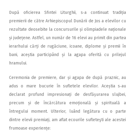
După oficierea Sfintei Liturghii, s‑a continuat tradiția
premierii de către Arhiepiscopul Dunării de Jos a elevilor cu
rezultate deosebite la concursurile și olimpiadele naționale
și județene. Astfel, un număr de 16 elevi au primit din partea
ierarhului cărți de rugăciune, icoane, diplome și premii în
bani, aceștia participând și la agapa oferită cu prilejul
hramului.
Ceremonia de premiere, dar și agapa de după praznic, au
adus o mare bucurie în sufletele elevilor. Aceștia s‑au
declarat profund impresionați de desfășurarea slujbei,
precum și de încărcătura emoțională și spirituală a
întregului moment. Ulterior, luând legătura cu o parte
dintre elevii premiați, am aflat ecourile sufleteşti ale acestei
frumoase experiențe: