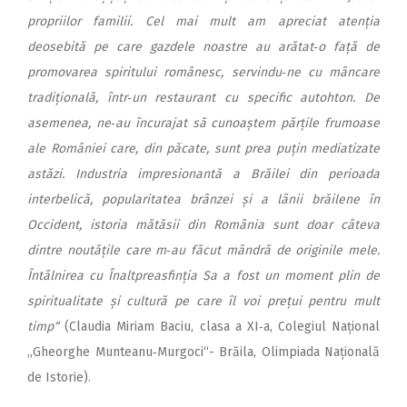
propriilor familii. Cel mai mult am apreciat atenția
deosebită pe care gazdele noastre au arătat‑o față de
promovarea spiritului românesc, servindu‑ne cu mâncare
tradițională, într‑un restaurant cu specific autohton. De
asemenea, ne‑au încurajat să cunoaștem părțile frumoase
ale României care, din păcate, sunt prea puțin mediatizate
astăzi. Industria impresionantă a Brăilei din perioada
interbelică, popularitatea brânzei și a lânii brăilene în
Occident, istoria mătăsii din România sunt doar câteva
dintre noutățile care m‑au făcut mândră de originile mele.
Întâlnirea cu Înaltpreasfinția Sa a fost un moment plin de
spiritualitate și cultură pe care îl voi prețui pentru mult
timp“
(Claudia Miriam Baciu, clasa a XI‑a, Colegiul Național
,,Gheorghe Munteanu‑Murgoci“- Brăila, Olimpiada Națională
de Istorie).