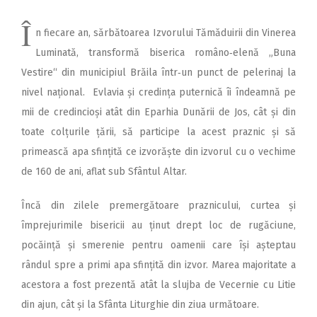
Î
n fiecare an, sărbătoarea Izvorului Tămăduirii din Vinerea
Luminată, transformă biserica româno‑elenă „Buna
Vestire“ din municipiul Brăila într‑un punct de pelerinaj la
nivel național. Evlavia și credința puternică îi îndeamnă pe
mii de credincioși atât din Eparhia Dunării de Jos, cât și din
toate colțurile țării, să participe la acest praznic și să
primească apa sfințită ce izvorăște din izvorul cu o vechime
de 160 de ani, aflat sub Sfântul Altar.
Încă din zilele premergătoare praznicului, curtea și
împrejurimile bisericii au ținut drept loc de rugăciune,
pocăință și smerenie pentru oamenii care își așteptau
rândul spre a primi apa sfințită din izvor. Marea majoritate a
acestora a fost prezentă atât la slujba de Vecernie cu Litie
din ajun, cât și la Sfânta Liturghie din ziua următoare.