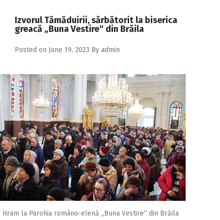
2018
Izvorul Tămăduirii, sărbătorit la biserica
2017
greacă „Buna Vestire“ din Brăila
2016
Posted on
June 19, 2023
By
admin
2015
2014
2013
2012
2011
2010
2009
Hram la Parohia româno-elenă „Buna Vestire“ din Brăila