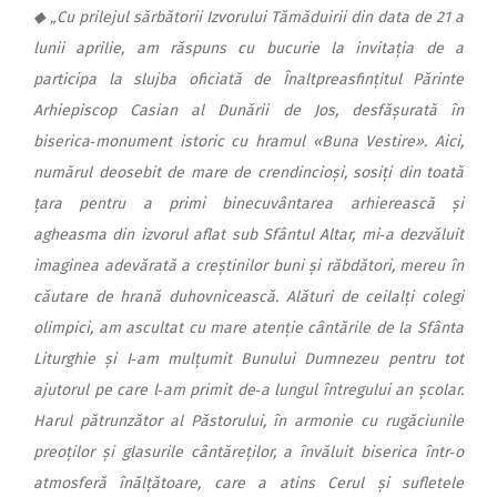
◆ „Cu prilejul sărbătorii Izvorului Tămăduirii din data de 21 a
lunii aprilie, am răspuns cu bucurie la invitația de a
participa la slujba oficiată de Înaltpreasfințitul Părinte
Arhiepiscop Casian al Dunării de Jos, desfășurată în
biserica‑monument istoric cu hramul «Buna Vestire». Aici,
numărul deosebit de mare de crendincioși, sosiți din toată
țara pentru a primi binecuvântarea arhierească și
agheasma din izvorul aflat sub Sfântul Altar, mi‑a dezvăluit
imaginea adevărată a creștinilor buni și răbdători, mereu în
căutare de hrană duhovnicească. Alături de ceilalți colegi
olimpici, am ascultat cu mare atenție cântările de la Sfânta
Liturghie și I‑am mulțumit Bunului Dumnezeu pentru tot
ajutorul pe care l‑am primit de‑a lungul întregului an școlar.
Harul pătrunzător al Păstorului, în armonie cu rugăciunile
preoților și glasurile cântăreților, a învăluit biserica într‑o
atmosferă înălțătoare, care a atins Cerul și sufletele