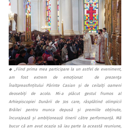
◆ „Fiind prima mea participare la un astfel de eveniment,
am fost extrem de emoționat de prezenţa
Înaltpreasfințitului Părinte Casian și de ceilalți oameni
deosebiți de acolo. Mi‑a plăcut gestul frumos al
Arhiepiscopiei Dunării de Jos care, răsplătind olimpicii
Brăilei pentru munca depusă și premiile obținute,
încurajează și ambiționează tinerii către performanță. Mă
bucur că am avut ocazia să iau parte la această reuniune,