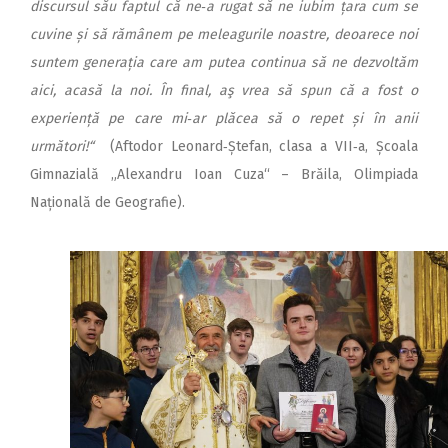
discursul său faptul că ne‑a rugat să ne iubim țara cum se
cuvine și să rămânem pe meleagurile noastre, deoarece noi
suntem generația care am putea continua să ne dezvoltăm
aici, acasă la noi. În final, aş vrea să spun că a fost o
experiență pe care mi‑ar plăcea să o repet și în anii
următori!“
(Aftodor Leonard‑Ștefan, clasa a VII‑a, Școala
Gimnazială „Alexandru Ioan Cuza“ – Brăila, Olimpiada
Națională de Geografie).