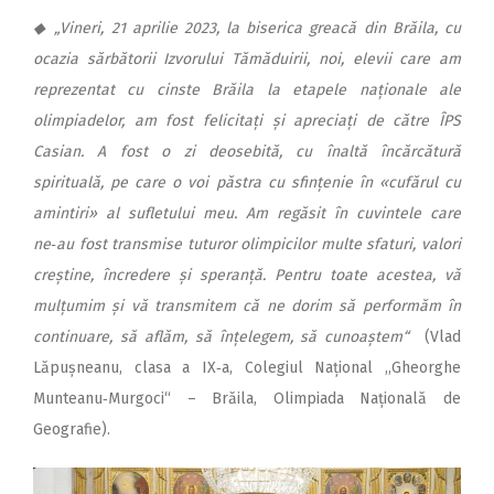
◆ „Vineri, 21 aprilie 2023, la biserica greacă din Brăila, cu
ocazia sărbătorii Izvorului Tămăduirii, noi, elevii care am
reprezentat cu cinste Brăila la etapele naționale ale
olimpiadelor, am fost felicitați și apreciați de către ÎPS
Casian. A fost o zi deosebită, cu înaltă încărcătură
spirituală, pe care o voi păstra cu sfințenie în «cufărul cu
amintiri» al sufletului meu. Am regăsit în cuvintele care
ne‑au fost transmise tuturor olimpicilor multe sfaturi, valori
creștine, încredere și speranță. Pentru toate acestea, vă
mulțumim și vă transmitem că ne dorim să performăm în
continuare, să aflăm, să înțelegem, să cunoaștem“
(Vlad
Lăpușneanu, clasa a IX‑a, Colegiul Național ,,Gheorghe
Munteanu‑Murgoci“ – Brăila, Olimpiada Națională de
Geografie).