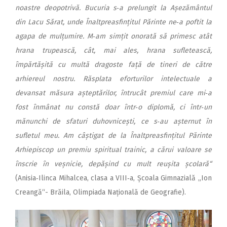
noastre deopotrivă. Bucuria s‑a prelungit la Așezământul
din Lacu Sărat, unde Înaltpreasfințitul Părinte ne‑a poftit la
agapa de mulțumire. M‑am simțit onorată să primesc atât
hrana trupească, cât, mai ales, hrana sufletească,
împărtășită cu multă dragoste față de tineri de către
arhiereul nostru. Răsplata eforturilor intelectuale a
devansat măsura așteptărilor, întrucât premiul care mi‑a
fost înmânat nu constă doar într‑o diplomă, ci într‑un
mănunchi de sfaturi duhovnicești, ce s‑au așternut în
sufletul meu. Am câștigat de la Înaltpreasfințitul Părinte
Arhiepiscop un premiu spiritual trainic, a cărui valoare se
înscrie în veșnicie, depășind cu mult reușita școlară“
(Anisia‑Ilinca Mihalcea, clasa a VIII‑a, Școala Gimnazială „Ion
Creangă“- Brăila, Olimpiada Națională de Geografie).