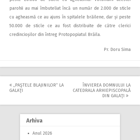
parohii au mai îmbuteliat încă un număr de 2.000 de sticle
cu agheasmă ce au ajuns în spitalele brăilene, dar și peste
50.000 de sticle ce au fost distribuite de către clerici
credincioșilor din întreg Protopopiatul Brăila.
Pr. Doru Sima
„PAŞTELE BLAJINILOR“ LA
ÎNVIEREA DOMNULUI LA
Post
GALAŢI
CATEDRALA ARHIEPISCOPALĂ
DIN GALAŢI
navigation
Arhiva
Anul 2026