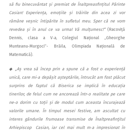
să fiu binecuvântat și premiat de Înaltpreasfințitul Părinte
Casian! Experiența, emoțiile și trăirile din acea zi vor
rămâne veșnic întipărite în sufletul meu. Sper că ne vom
revedea și în anul ce va urma! Vă mulțumesc!“
(Racoviță
Dennis, clasa a V‑a, Colegiul Național ,,Gheorghe
Munteanu‑Murgoci“- Brăila, Olimpiada Națională de
Matematică).
◆ „Aș vrea să încep prin a spune că a fost o experiență
unică, care mi‑a depășit așteptările, întrucât am fost plăcut
surprins de faptul că Biserica se implică în educația
tinerilor, de felul cum ne ancorează într‑o realitate pe care
ne‑o dorim cu toții și de modul cum aceasta încurajează
valorile umane. În timpul mesei festive, am ascultat cu
interes gândurile frumoase transmise de Înaltpreafinţitul
Arhiepiscop Casian, iar cel mai mult m‑a impresionat în