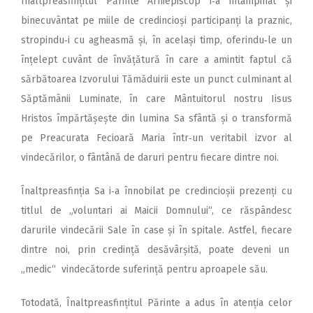
Înaltpreasfințitul Părinte Arhiepiscop i‑a întâmpinat și
binecuvântat pe miile de credincioși participanți la praznic,
stropindu‑i cu agheasmă și, în același timp, oferindu‑le un
înțelept cuvânt de învățătură în care a amintit faptul că
sărbătoarea Izvorului Tămăduirii este un punct culminant al
Săptămânii Luminate, în care Mântuitorul nostru Iisus
Hristos împărtășește din lumina Sa sfântă și o transformă
pe Preacurata Fecioară Maria într‑un veritabil izvor al
vindecărilor, o fântână de daruri pentru fiecare dintre noi.
Înaltpreasfinția Sa i‑a înnobilat pe credincioșii prezenți cu
titlul de „voluntari ai Maicii Domnului“, ce răspândesc
darurile vindecării Sale în case și în spitale. Astfel, fiecare
dintre noi, prin credință desăvârșită, poate deveni un
„medic“ vindecătorde suferință pentru aproapele său.
Totodată, Înaltpreasfințitul Părinte a adus în atenția celor