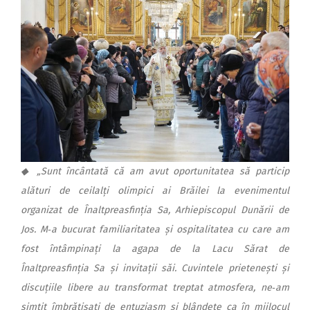
◆ „Sunt încântată că am avut oportunitatea să particip
alături de ceilalți olimpici ai Brăilei la evenimentul
organizat de Înaltpreasfinția Sa, Arhiepiscopul Dunării de
Jos. M‑a bucurat familiaritatea și ospitalitatea cu care am
fost întâmpinați la agapa de la Lacu Sărat de
Înaltpreasfinția Sa și invitații săi. Cuvintele prietenești și
discuțiile libere au transformat treptat atmosfera, ne‑am
simțit îmbrățișați de entuziasm și blândețe ca în mijlocul