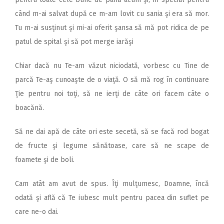
când m-ai salvat după ce m-am lovit cu sania şi era să mor.
Tu m-ai susţinut şi mi-ai oferit şansa să mă pot ridica de pe
patul de spital şi să pot merge iarăşi
Chiar dacă nu Te-am văzut niciodată, vorbesc cu Tine de
parcă Te-aş cunoaşte de o viaţă. O să mă rog în continuare
Ţie pentru noi toţi, să ne ierţi de câte ori facem câte o
boacănă.
Să ne dai apă de câte ori este secetă, să se facă rod bogat
de fructe şi legume sănătoase, care să ne scape de
foamete şi de boli.
Cam atât am avut de spus. Îţi mulţumesc, Doamne, încă
odată şi află că Te iubesc mult pentru pacea din suflet pe
care ne-o dai.