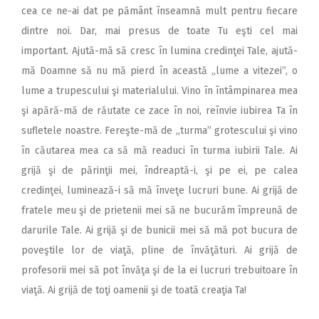
cea ce ne-ai dat pe pământ înseamnă mult pentru fiecare
dintre noi. Dar, mai presus de toate Tu eşti cel mai
important. Ajută-mă să cresc în lumina credinţei Tale, ajută-
mă Doamne să nu mă pierd în această „lume a vitezei”, o
lume a trupescului şi materialului. Vino în întâmpinarea mea
şi apără-mă de răutate ce zace în noi, reînvie iubirea Ta în
sufletele noastre. Fereşte-mă de „turma” grotescului şi vino
în căutarea mea ca să mă readuci în turma iubirii Tale. Ai
grijă şi de părinţii mei, îndreaptă-i, şi pe ei, pe calea
credinţei, luminează-i să mă înveţe lucruri bune. Ai grijă de
fratele meu şi de prietenii mei să ne bucurăm împreună de
darurile Tale. Ai grijă şi de bunicii mei să mă pot bucura de
poveştile lor de viaţă, pline de învăţături. Ai grijă de
profesorii mei să pot învăţa şi de la ei lucruri trebuitoare în
viaţă. Ai grijă de toţi oamenii şi de toată creaţia Ta!