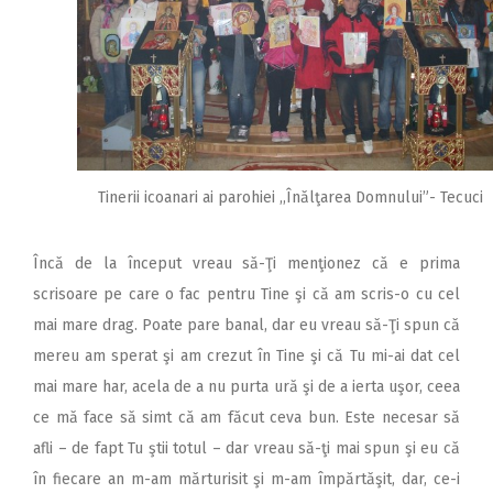
Tinerii icoanari ai parohiei ,,Înălţarea Domnului”- Tecuci
Încă de la început vreau să-Ţi menţionez că e prima
scrisoare pe care o fac pentru Tine şi că am scris-o cu cel
mai mare drag. Poate pare banal, dar eu vreau să-Ţi spun că
mereu am sperat şi am crezut în Tine şi că Tu mi-ai dat cel
mai mare har, acela de a nu purta ură şi de a ierta uşor, ceea
ce mă face să simt că am făcut ceva bun. Este necesar să
afli – de fapt Tu ştii totul – dar vreau să-ţi mai spun şi eu că
în fiecare an m-am mărturisit şi m-am împărtăşit, dar, ce-i