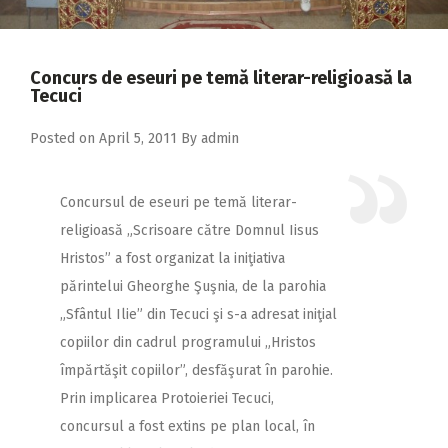
2018
2017
Concurs de eseuri pe temă literar-religioasă la
2016
Tecuci
2015
Posted on
April 5, 2011
By
admin
2014
2013
Concursul de eseuri pe temă literar-
religioasă „Scrisoare către Domnul Iisus
2012
Hristos” a fost organizat la iniţiativa
2011
părintelui Gheorghe Şuşnia, de la parohia
2010
„Sfântul Ilie” din Tecuci şi s-a adresat iniţial
2009
copiilor din cadrul programului „Hristos
împărtăşit copiilor”, desfăşurat în parohie.
Prin implicarea Protoieriei Tecuci,
concursul a fost extins pe plan local, în