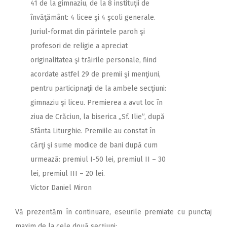
41 de la gimnaziu, de la 8 instituţii de
învăţământ: 4 licee şi 4 şcoli generale.
Juriul-format din părintele paroh şi
profesori de religie a apreciat
originalitatea şi trăirile personale, fiind
acordate astfel 29 de premii şi menţiuni,
pentru participnaţii de la ambele secţiuni:
gimnaziu şi liceu.
Premierea a avut loc în
ziua de Crăciun, la biserica „Sf. Ilie”, după
Sfânta Liturghie. Premiile au constat în
cărţi şi sume modice de bani după cum
urmează: premiul I-50 lei, premiul II – 30
lei, premiul III – 20 lei.
Victor Daniel Miron
Vă prezentăm în continuare, eseurile premiate cu punctaj
maxim de la cele două secţiuni: