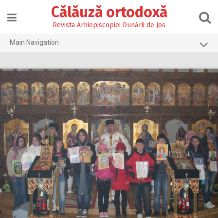
Skip
Călăuză ortodoxă
to
content
Revista Arhiepiscopiei Dunării de Jos
Main Navigation
Prima pagină
2026
2025
2024
2023
2022
2021
2020
2019