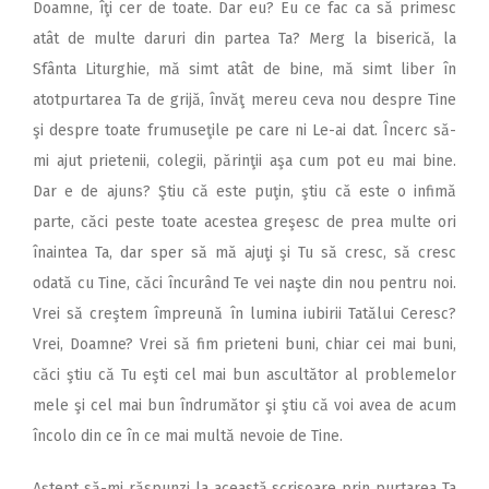
Doamne, îţi cer de toate. Dar eu? Eu ce fac ca să primesc
atât de multe daruri din partea Ta? Merg la biserică, la
Sfânta Liturghie, mă simt atât de bine, mă simt liber în
atotpurtarea Ta de grijă, învăţ mereu ceva nou despre Tine
şi despre toate frumuseţile pe care ni Le-ai dat. Încerc să-
mi ajut prietenii, colegii, părinţii aşa cum pot eu mai bine.
Dar e de ajuns? Ştiu că este puţin, ştiu că este o infimă
parte, căci peste toate acestea greşesc de prea multe ori
înaintea Ta, dar sper să mă ajuţi şi Tu să cresc, să cresc
odată cu Tine, căci încurând Te vei naşte din nou pentru noi.
Vrei să creştem împreună în lumina iubirii Tatălui Ceresc?
Vrei, Doamne? Vrei să fim prieteni buni, chiar cei mai buni,
căci ştiu că Tu eşti cel mai bun ascultător al problemelor
mele şi cel mai bun îndrumător şi ştiu că voi avea de acum
încolo din ce în ce mai multă nevoie de Tine.
Aştept să-mi răspunzi la această scrisoare prin purtarea Ta