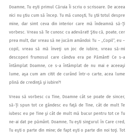
Doamne, Tu eşti primul Căruia Îi scriu o scrisoare. De aceea
nici nu ştiu cum să încep. Tu mă cunoşti, Tu ştii totul despre
mine, dar simt ceva din interior care mă îndeamnă să-Ţi
vorbesc. Vreau să Te cunosc cu adevărat! Ştiu că, poate, cer
prea mult, dar vreau să ne jucăm amândoi: Tu – „Copil”, eu –
copil, vreau să mă înveţi un joc de iubire, vreau să-mi
descoperi frumosul care cândva era pe Pământ! Ce s-a
întâmplat Doamne, ce s-a întâmplat de nu mai e aceeaşi
lume, aşa cum am citit de curând într-o carte, acea lume
plină de credinţă şi iubire?!
Vreau să vorbesc cu Tine, Doamne cât se poate de sincer,
să-Ţi spun tot ce gândesc eu faţă de Tine, cât de mult Te
iubesc eu pe Tine şi cât de mult mă bucur pentru tot ce Tu
ne-ai dat pe pământ. Doamne, Tu eşti singurul în Care cred,
Tu eşti o parte din mine; de fapt eşti o parte din noi toţi. Tot