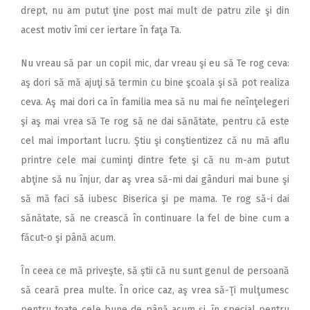
drept, nu am putut ţine post mai mult de patru zile şi din
acest motiv îmi cer iertare în faţa Ta.
Nu vreau să par un copil mic, dar vreau şi eu să Te rog ceva:
aş dori să mă ajuţi să termin cu bine şcoala şi să pot realiza
ceva. Aş mai dori ca în familia mea să nu mai fie neînţelegeri
şi aş mai vrea să Te rog să ne dai sănătate, pentru că este
cel mai important lucru. Ştiu şi conştientizez că nu mă aflu
printre cele mai cuminţi dintre fete şi că nu m-am putut
abţine să nu înjur, dar aş vrea să-mi dai gânduri mai bune şi
să mă faci să iubesc Biserica şi pe mama. Te rog să-i dai
sănătate, să ne crească în continuare la fel de bine cum a
făcut-o şi până acum.
În ceea ce mă priveşte, să ştii că nu sunt genul de persoană
să ceară prea multe. În orice caz, aş vrea să-Ţi mulţumesc
pentru toate cele bune de până acum şi, în special pentru