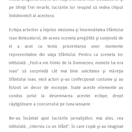
pe Sfinţii Trei Ierarhi, lucrările lor reuşind să redea chipul
înduhovnicit al acestora.
Echipa actorilor a înţeles misiunea şi însemnătatea Sfântului
Ioan Botezatorul, de aceea sceneta pregătită şi susţinută de
ei a avut ca temă prezentarea unor momente
reprezentative din viaţa Sfântului. Pentru ca sceneta lor
intitulată: „Fost-a om trimis de la Dumnezeu, numele lui era
Ioan” să surprindă cât mai bine unicitatea şi măreţia
Sfântului Ioan, micii actori şi-au confecţionat costume şi au
folosit un decor de excepţie. Toate aceste elemente au
condus juriul la desemnarea acestei echipe, drept
câştigătoare a concursului pe luna ianuarie.
Ne-au încântat apoi lucrările jurnaliştilor, mai ales, cea
intitulată: „Interviu cu un Sfânt”, în care copiii şi-au imaginat