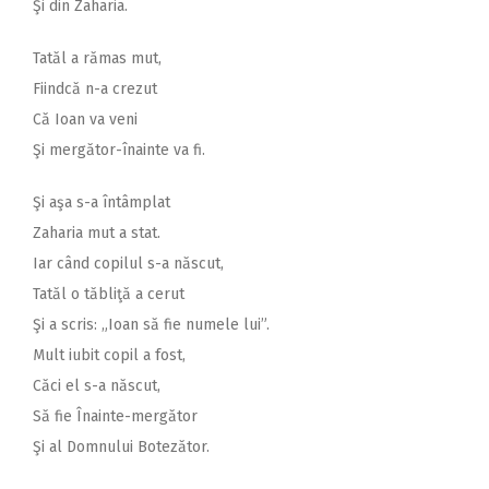
Şi din Zaharia.
Tatăl a rămas mut,
Fiindcă n-a crezut
Că Ioan va veni
Şi mergător-înainte va fi.
Şi aşa s-a întâmplat
Zaharia mut a stat.
Iar când copilul s-a născut,
Tatăl o tăbliţă a cerut
Şi a scris: „Ioan să fie numele lui”.
Mult iubit copil a fost,
Căci el s-a născut,
Să fie Înainte-mergător
Şi al Domnului Botezător.