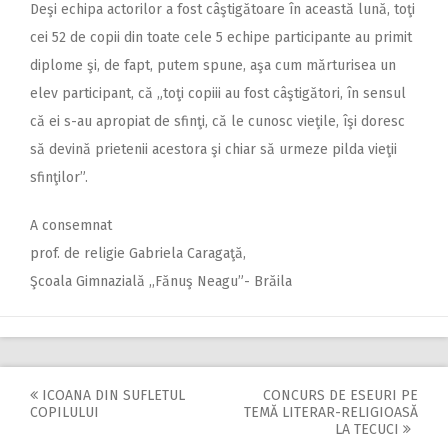
Deşi echipa actorilor a fost câştigătoare în această lună, toţi
cei 52 de copii din toate cele 5 echipe participante au primit
diplome şi, de fapt, putem spune, aşa cum mărturisea un
elev participant, că „toţi copiii au fost câştigători, în sensul
că ei s-au apropiat de sfinţi, că le cunosc vieţile, îşi doresc
să devină prietenii acestora şi chiar să urmeze pilda vieţii
sfinţilor”.
A consemnat
prof. de religie Gabriela Caragaţă,
Şcoala Gimnazială ,,Fănuş Neagu”- Brăila
ICOANA DIN SUFLETUL
CONCURS DE ESEURI PE
Post
COPILULUI
TEMĂ LITERAR-RELIGIOASĂ
LA TECUCI