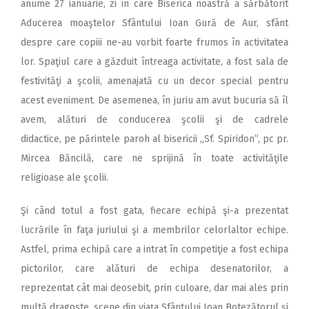
anume 27 ianuarie, zi în care Biserica noastră a sărbătorit
Aducerea moaştelor Sfântului Ioan Gură de Aur, sfânt
despre care copiii ne-au vorbit foarte frumos în activitatea
lor. Spaţiul care a găzduit întreaga activitate, a fost sala de
festivităţi a şcolii, amenajată cu un decor special pentru
acest eveniment. De asemenea, în juriu am avut bucuria să îl
avem, alături de conducerea şcolii şi de cadrele
didactice, pe părintele paroh al bisericii „Sf. Spiridon”, pc pr.
Mircea Băncilă, care ne sprijină în toate activităţile
religioase ale şcolii.
Şi când totul a fost gata, fiecare echipă şi-a prezentat
lucrările în faţa juriului şi a membrilor celorlaltor echipe.
Astfel, prima echipă care a intrat în competiţie a fost echipa
pictorilor, care alături de echipa desenatorilor, a
reprezentat cât mai deosebit, prin culoare, dar mai ales prin
multă dragoste, scene din viaţa Sfântului Ioan Botezătorul şi