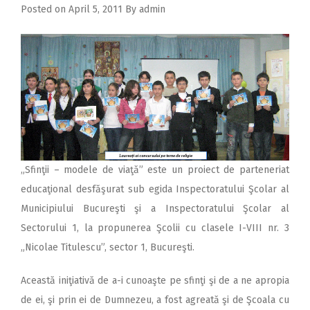
2018
Posted on
April 5, 2011
By
admin
2017
2016
2015
2014
2013
2012
„Sfinţii – modele de viaţă” este un proiect de parteneriat
2011
educaţional desfăşurat sub egida Inspectoratului Şcolar al
Municipiului Bucureşti şi a Inspectoratului Şcolar al
2010
Sectorului 1, la propunerea Şcolii cu clasele I-VIII nr. 3
2009
„Nicolae Titulescu”, sector 1, Bucureşti.
Această iniţiativă de a-i cunoaşte pe sfinţi şi de a ne apropia
de ei, şi prin ei de Dumnezeu, a fost agreată şi de Şcoala cu