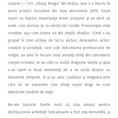
clasele I – VIII „Fănuş Neagu” din Brăila, care s-a înscris în
acest proiect începând din luna decembrie 2010. Elevii
noştri au înţeles importanţa temei propuse şi au dorit să
arate cum percep ei, la vârsta lor curată, frumuseţea vieţii
creştine, aşa cum reiese ea din vieţile sfinţilor. Elevii s-au
grupat în cinci echipe de lucru: pictori, desenatori, actori,
creatori şi jurnalişti, care sub îndrumarea profesorului de
religie, au ales în fiecare lună anumiţi sfinţi din calendarul
creştin-ortodox, le-au citit cu multă dragoste vieţile şi apoi
s-au oprit la două modalităţi de a ne vorbi despre ce
înseamnă sfinţenie. Ei şi-au ales: cuvântul şi imaginea prin
care să ne transmită cum sfinţii noştri dragi ne sunt
adevărate modele de viaţă.
Ne-am bucurat foarte mult că ziua aleasă pentru
desfăşurarea activităţii lunii ianuarie a fost una deosebită, şi