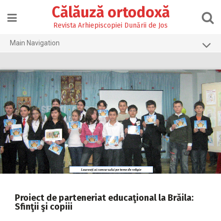
Skip
Călăuză ortodoxă
to
content
Revista Arhiepiscopiei Dunării de Jos
Main Navigation
Prima pagină
2026
2025
2024
2023
2022
2021
2020
Proiect de parteneriat educaţional la Brăila:
Sfinţii şi copiii
2019